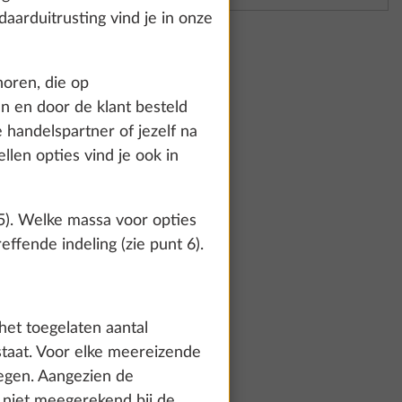
aarduitrusting vind je in onze
horen, die op
n en door de klant besteld
handelspartner of jezelf na
len opties vind je ook in
rsonen
 5). Welke massa voor opties
ffende indeling (zie punt 6).
te and to
het toegelaten aantal
count and process
staat. Voor elke meereizende
ing on "Accept
egen. Aangezien de
You can find more
j niet meegerekend bij de