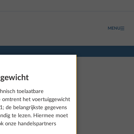
MENU
 gewicht
hnisch toelaatbare
e omtrent het voertuiggewicht
1; de belangrijkste gegevens
ondig te lezen. Hiermee moet
Ook onze handelspartners
vanaf € 86.385