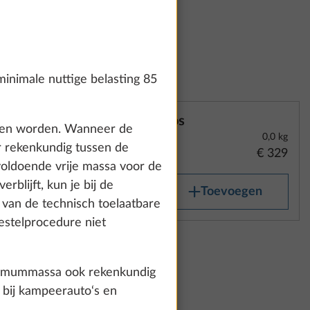
inimale nuttige belasting 85
Kos
reden worden. Wanneer de
0,0 kg
r rekenkundig tussen de
€ 329
oldoende vrije massa voor de
blijft, kun je bij de
Toevoegen
g van de technisch toelaatbare
estelprocedure niet
aximummassa ook rekenkundig
l bij kampeerauto‘s en