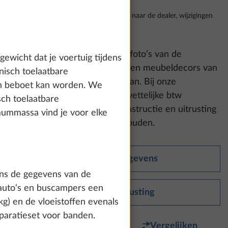
Af fabriek, incl. 21% btw incl. transport naar de dealer, wijzigingen
voorbehouden
Let op a.u.b.:
Op de getoonde foto’s van de
wicht dat je voertuig tijdens
uitrusting kunnen bekledings- en meubeldecors van
nisch toelaatbare
andere series en modellen staan. Bij onze
den beboet kan worden. We
vrijblijvende adviesprijs is de wettelijke btw
sch toelaatbare
inbegrepen. Wijzigingen in constructie en uitrusting
ummassa vind je voor elke
evenals vergissingen voorbehouden.
Technische gegevens
gens de gegevens van de
erauto‘s en buscampers een
Standaarduitrusting
g) en de vloeistoffen evenals
paratieset voor banden.
Favoriet
Vergelijken