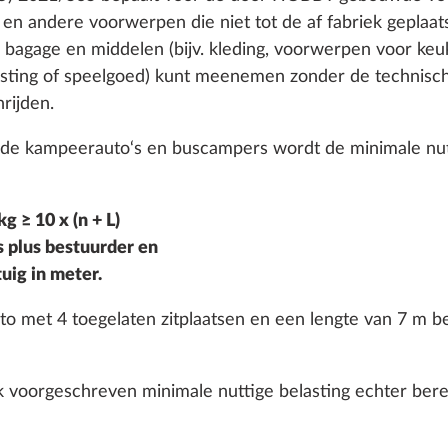
e en andere voorwerpen die niet tot de af fabriek geplaa
e bagage en middelen (bijv. kleding, voorwerpen voor ke
usting of speelgoed) kunt meenemen zonder de technis
rijden.
 kampeerauto‘s en buscampers wordt de minimale nutt
g ≥ 10 x (n + L)
 plus bestuurder en
achter
Meer informatie
tuig in meter.
o met 4 toegelaten zitplaatsen en een lengte van 7 m b
6,0 kg
€ 525
jk voorgeschreven minimale nuttige belasting echter ber
Toevoegen