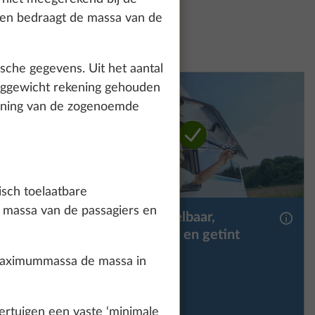
how details" link.
jden bedraagt de massa van de
ische gegevens. Uit het aantal
Accept all
uiggewicht rekening gehouden
ekening van de zogenoemde
isch toelaatbare
 massa van de passagiers en
latie
Venster, uitstelbaar,
Meer informatie
Meer 
dubbelwandig en getint
4,5 kg
SERIE
 maximummassa de massa in
€ 473
rtuigen een vaste ‘minimale