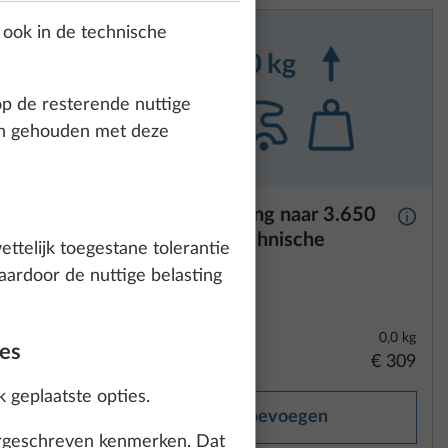
 ook in de technische
op de resterende nuttige
den gehouden met deze
160 pk,
Aslastverhoging naar 3.650
Meer 
ellingen
kg, zonder technische
ettelijk toegestane tolerantie
verandering
1
aardoor de nuttige belasting
36,4 kg
0,0 kg
ies
€ 4.987
€ 309
k geplaatste opties.
Toevoegen
voorgeschreven kenmerken. Dat