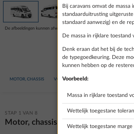
Bij caravans omvat de massa i
standaarduitrusting uitgeruste
standaard aanwezig) en de rep
De afbeeldingen kunnen afwijken van jouw gekozen configuratie.
De massa in rijklare toestand 
Denk eraan dat het bij de tec
de typegoedkeuring. Deze moet
kunnen hebben op de resterend
Voorbeeld:
MOTOR, CHASSIS
VOERTUIG
BEKLEDING
INTERIE
Massa in rijklare toestand 
Wettelijk toegestane toleran
STAP 1 VAN 8
Motor, chassis
Wettelijk toegestane marge v