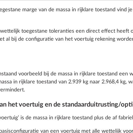
egestane marge van de massa in rijklare toestand vind je
ettelijk toegestane toleranties een direct effect heeft 
oet al bij de configuratie van het voertuig rekening wor
m, 103 kW/140 pk,
2.184 ccm, 118 kW / 
, met start-/stop-
Euro VI E, met 8 versn
nstaand voorbeeld bij de massa in rijklare toestand een w
gie en ECO-Pack met
en automatische
ssa in rijklare toestand van 2.939 kg naar 2.968,4 kg, w
sche versnellingsbak
versnellingsbak
vermindert.
snellingen
35,0 kg
an het voertuig en de standaarduitrusting/opt
€ 3.874
ertuig’ is de massa in rijklare toestand plus de af fabrie
Toevoegen
Toevoegen
e basisconfiguratie van een voertuig met alle wettelijk 