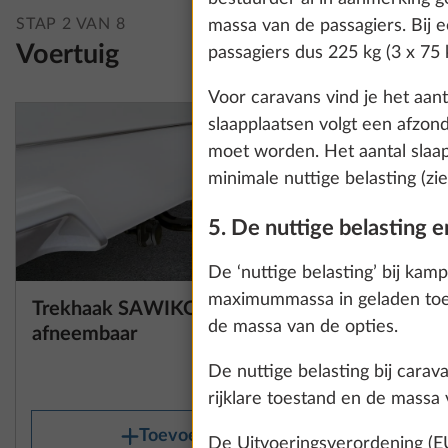
information about
STAP 2 VAN 8
massa van de passagiers. Bij 
Voertuig
passagiers dus 225 kg (3 x 75 
Voor caravans vind je het aant
Show details
slaapplaatsen volgt een afzon
moet worden. Het aantal slaap
minimale nuttige belasting (zie
5. De nuttige belasting e
De ‘nuttige belasting’ bij kam
maximummassa in geladen toes
Trekhaak SAWIKO,
Vloermatt
Meer informatie
de massa van de opties.
afneembaar
64,0 kg
De nuttige belasting bij car
€ 2.265
rijklare toestand en de massa 
Toevoegen
De Uitvoeringsverordening (