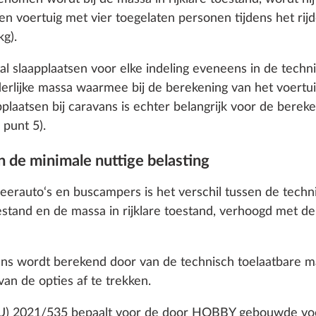
 cookies and customization options by clicking on the "S
een voertuig met vier toegelaten personen tijdens het ri
kg).
al slaapplaatsen voor elke indeling eveneens in de techn
Decline
derlijke massa waarmee bij de berekening van het voert
plaatsen bij caravans is echter belangrijk voor de ber
 punt 5).
n de minimale nuttige belasting
peerauto‘s en buscampers is het verschil tussen de techn
tand en de massa in rijklare toestand, verhoogd met de
en in cabine
Thermodekens incl. iso
Meer informatie
voetenruimte
1,5 kg
avans wordt berekend door van de technisch toelaatbare
€ 99
van de opties af te trekken.
Toevoegen
Toevoegen
EU) 2021/535 bepaalt voor de door HOBBY gebouwde voe