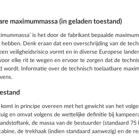
bare maximummassa (in geladen toestand)
ximummassa’ is het door de fabrikant bepaalde maximumge
g hebben. Denk eraan dat een overschrijding van de tech
een veiligheidsrisico vormt en in diverse Europese lan
voor elke rit te wegen en ervoor te zorgen dat de techni
ordt. Informatie over de technisch toelaatbare maxim
vens.
oestand
d’ komt in principe overeen met het gewicht van het vol
rtuig en omvat volgens de wettelijke definitie bij kampe
ndstoftank, de massa van de bestuurder (standaard 75 k
bine, de trekhaak (indien standaard aanwezig) en de re