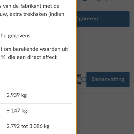
s van de fabrikant met de
ouw, extra trekhaken (indien
Uitrusting configureren
sche gegevens.
aat om berekende waarden uit
%, die een direct effect
€ 86.385
Meer informatie
Samenvatting
SMART HOME
MULTIMEDIA
139,0 kg
2.939 kg
± 147 kg
2.792 tot 3.086 kg