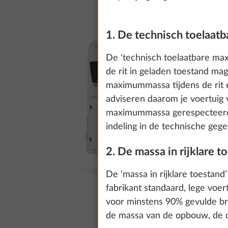
1. De technisch toelaat
De ‘technisch toelaatbare ma
de rit in geladen toestand ma
maximummassa tijdens de rit 
adviseren daarom je voertuig 
maximummassa gerespecteerd w
indeling in de technische gege
2. De massa in rijklare t
De ‘massa in rijklare toestan
fabrikant standaard, lege voe
voor minstens 90% gevulde bra
de massa van de opbouw, de ca