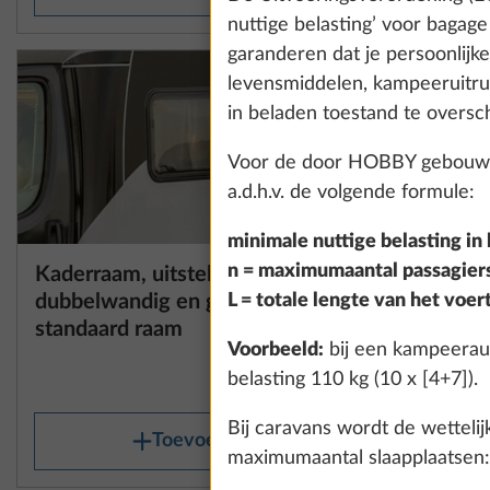
nuttige belasting’ voor bagag
garanderen dat je persoonlijk
levensmiddelen, kampeeruitr
in beladen toestand te oversch
Voor de door HOBBY gebouwde
a.d.h.v. de volgende formule:
minimale nuttige belasting in k
n = maximumaantal passagiers
Kaderraam, uitstelbaar,
Steunen 
Meer informatie
L = totale lengte van het voer
dubbelwandig en getint, voor
standaard raam
Voorbeeld:
bij een kampeeraut
8,0 kg
belasting 110 kg (10 x [4+7]).
€ 648
Bij caravans wordt de wetteli
Toevoegen
maximumaantal slaapplaatsen: