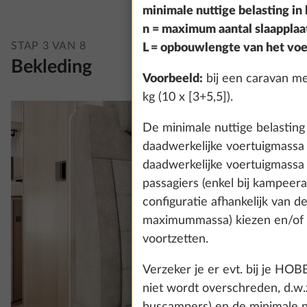
minimale nuttige belasting in k
n = maximum aantal slaapplaa
STAP 3 VAN 8
L = opbouwlengte van het voer
Bekleding
Voorbeeld:
bij een caravan me
kg (10 x [3+5,5]).
De minimale nuttige belasting
daadwerkelijke voertuigmassa
daadwerkelijke voertuigmassa
passagiers (enkel bij kampeera
configuratie afhankelijk van d
maximummassa) kiezen en/of o
voortzetten.
Verzeker je er evt. bij je H
niet wordt overschreden, d.w.