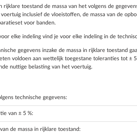
n rijklare toestand de massa van het volgens de gegeven
 voertuig inclusief de vloeistoffen, de massa van de opb
aratieset voor banden.
voor elke indeling vind je voor elke indeling in de techni
hnische gegevens inzake de massa in rijklare toestand g
en voldoen aan wettelijk toegestane toleranties tot ± 5 
e nuttige belasting van het voertuig.
UR
WATER, GAS, ELEKTRICITEIT
VERWARMING, AIRCO
volgens technische gegevens:
tie van ± 5 %:
an de massa in rijklare toestand: