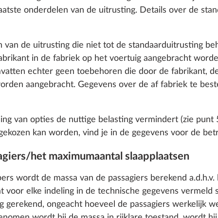
atste onderdelen van de uitrusting. Details over de stand
n van de uitrusting die niet tot de standaarduitrusting be
abrikant in de fabriek op het voertuig aangebracht worde
tten echter geen toebehoren die door de fabrikant, de 
orden aangebracht. Gegevens over de af fabriek te bestel
g naar drie toegelaten
Inschrijving voor 4 pe
ing van opties de nuttige belasting vermindert (zie punt
en
2
SERIE
gekozen kan worden, vind je in de gegevens voor de betre
0,0 kg
€ 0
agiers/het maximumaantal slaapplaatsen
o enable you to make the best possible use of our websi
Toevoegen
rs wordt de massa van de passagiers berekend a.d.h.v. 
unication with you. We take your preferences into ac
at voor elke indeling in de technische gegevens vermeld 
cs and marketing only if you give us your consent by click
g gerekend, ongeacht hoeveel de passagiers werkelijk w
oke your consent at any time with effect for the future. 
enomen wordt bij de massa in rijklare toestand, wordt hi