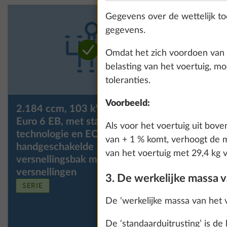
Gegevens over de wettelijk to
gegevens.
Omdat het zich voordoen van w
belasting van het voertuig, m
toleranties.
Voorbeeld:
2.184 ccm, 103 kW/140 pk,
2.184 cc
Euro 6 EB, met start-stop-
Euro 6 EB
Als voor het voertuig uit bove
technologie en ECO-Pack met
technolo
van + 1 % komt, verhoogt de ma
handgeschakelde
automati
van het voertuig met 29,4 kg 
versnellingsbak met 6
met 8 ver
versnellingen
3. De werkelijke massa v
SERIE
De ‘werkelijke massa van het vo
De ‘standaarduitrusting’ is d