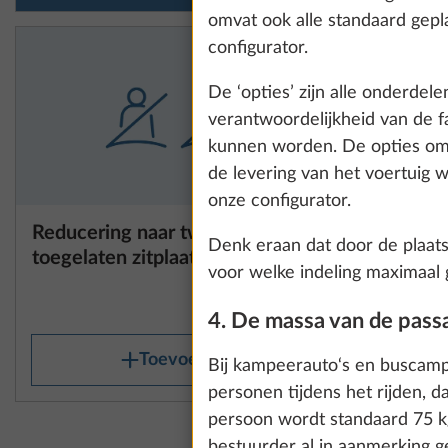
omvat ook alle standaard gepla
configurator.
De ‘opties’ zijn alle onderdele
verantwoordelijkheid van de f
kunnen worden. De opties omva
de levering van het voertuig w
onze configurator.
Reducering naar twee
Reducerin
Denk eraan dat door de plaats
toegelaten zitplaatsen
zitplaats
2
voor welke indeling maximaal 
0,0 kg
€ 0
4. De massa van de pass
We use cookies t
Toevoegen
Bij kampeerauto‘s en buscampe
improve our comm
personen tijdens het rijden, d
data for statisti
persoon wordt standaard 75 k
all". You can rev
bestuurder al in aanmerking g