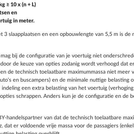
g ≥ 10 x (n + L)
tsen en
tuig in meter.
t 3 slaapplaatsen en een opbouwlengte van 5,5 m is de m
Cor
 mag bij de configuratie van je voertuig niet ondersch
SERIE
 door de keuze van opties zodanig wordt verhoogd dat e
 en de technisch toelaatbare maximummassa niet meer v
uto‘s en buscampers) en de minimale nuttige belasting over
e indeling een extra belasting van het voertuig (verhogin
pties schrappen. Anders kun je de configuratie en de b
OBBY-handelspartner van dat de technisch toelaatbare m
z. dat er voldoende vrije massa voor de passagiers (enke