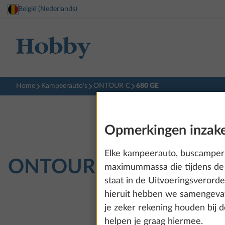
België (Nederlands)
Home
Kampeerauto's
ONTOUR C
680 GE
Opmerkingen inzake
Elke kampeerauto, buscamper 
ONTOUR C
680 GE
maximummassa die tijdens de 
staat in de Uitvoeringsveror
hieruit hebben we samengevat
je zeker rekening houden bij 
helpen je graag hiermee.