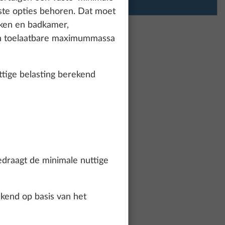
tste opties behoren. Dat moet
uken en badkamer,
ch toelaatbare maximummassa
ige belasting berekend
edraagt de minimale nuttige
ekend op basis van het