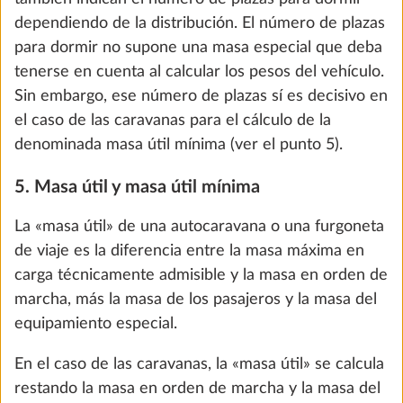
dependiendo de la distribución. El número de plazas
Kos
para dormir no supone una masa especial que deba
0,0 kg
tenerse en cuenta al calcular los pesos del vehículo.
318 €
Sin embargo, ese número de plazas sí es decisivo en
el caso de las caravanas para el cálculo de la
Añadir
denominada masa útil mínima (ver el punto 5).
5. Masa útil y masa útil mínima
PASO 4 DE 8
La «masa útil» de una autocaravana o una furgoneta
Equipamiento de la zona de estar
de viaje es la diferencia entre la masa máxima en
carga técnicamente admisible y la masa en orden de
marcha, más la masa de los pasajeros y la masa del
equipamiento especial.
En el caso de las caravanas, la «masa útil» se calcula
restando la masa en orden de marcha y la masa del