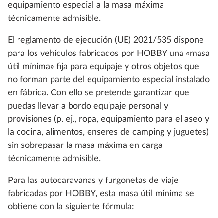
equipamiento especial a la masa máxima
técnicamente admisible.
El reglamento de ejecución (UE) 2021/535 dispone
para los vehículos fabricados por HOBBY una «masa
Moqueta extraíble en la zona de estar
Más i
útil mínima» fija para equipaje y otros objetos que
10,0 kg
no forman parte del equipamiento especial instalado
395 €
en fábrica. Con ello se pretende garantizar que
puedas llevar a bordo equipaje personal y
Añadir
provisiones (p. ej., ropa, equipamiento para el aseo y
la cocina, alimentos, enseres de camping y juguetes)
sin sobrepasar la masa máxima en carga
técnicamente admisible.
Para las autocaravanas y furgonetas de viaje
fabricadas por HOBBY, esta masa útil mínima se
obtiene con la siguiente fórmula: