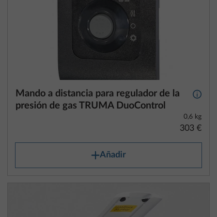
Mando a distancia para regulador de la
Más i
presión de gas TRUMA DuoControl
0,6 kg
303 €
Añadir