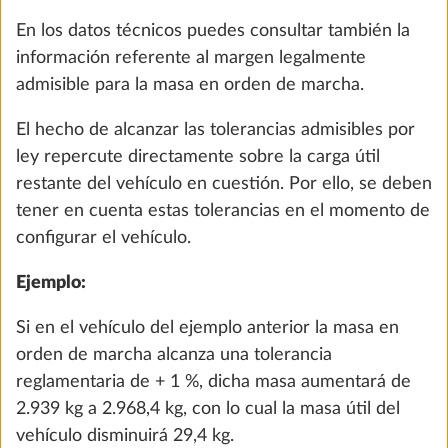
Añadir
En los datos técnicos puedes consultar también la
información referente al margen legalmente
admisible para la masa en orden de marcha.
El hecho de alcanzar las tolerancias admisibles por
ley repercute directamente sobre la carga útil
restante del vehículo en cuestión. Por ello, se deben
tener en cuenta estas tolerancias en el momento de
configurar el vehículo.
Ejemplo:
Ventanas sin marco, abatibles, cristal
Más i
Si en el vehículo del ejemplo anterior la masa en
doble tintado
orden de marcha alcanza una tolerancia
DE SERIE
reglamentaria de + 1 %, dicha masa aumentará de
2.939 kg a 2.968,4 kg, con lo cual la masa útil del
vehículo disminuirá 29,4 kg.