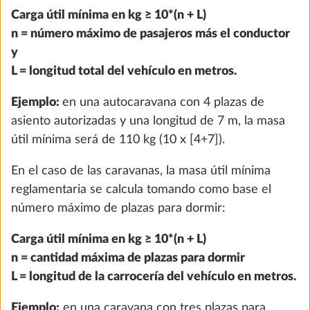
Carga útil mínima en kg ≥ 10*(n + L)
n = número máximo de pasajeros más el conductor
y
Horno con encendido eléctrico e
Más i
L = longitud total del vehículo en metros.
iluminación interior
16,0 kg
Ejemplo:
en una autocaravana con 4 plazas de
822 €
asiento autorizadas y una longitud de 7 m, la masa
útil mínima será de 110 kg (10 x [4+7]).
Añadir
En el caso de las caravanas, la masa útil mínima
reglamentaria se calcula tomando como base el
número máximo de plazas para dormir:
Carga útil mínima en kg ≥ 10*(n + L)
n = cantidad máxima de plazas para dormir
L = longitud de la carrocería del vehículo en metros.
Ejemplo:
en una caravana con tres plazas para