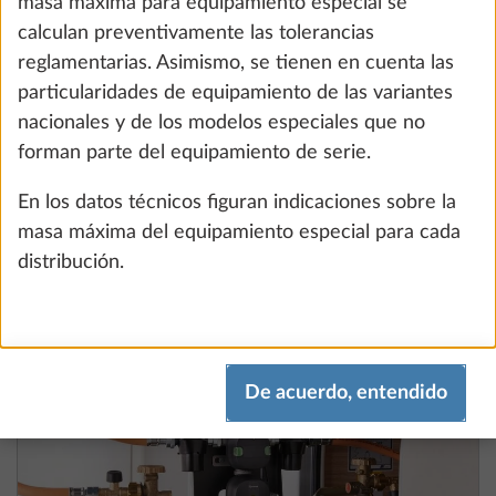
masa máxima para equipamiento especial se
calculan preventivamente las tolerancias
reglamentarias. Asimismo, se tienen en cuenta las
Luz ambiente (en función del modelo)
Más i
particularidades de equipamiento de las variantes
0,3 kg
nacionales y de los modelos especiales que no
137 €
forman parte del equipamiento de serie.
Añadir
En los datos técnicos figuran indicaciones sobre la
masa máxima del equipamiento especial para cada
distribución.
PASO 5 DE 8
Agua / Gas / Sistema eléctrico
De acuerdo, entendido