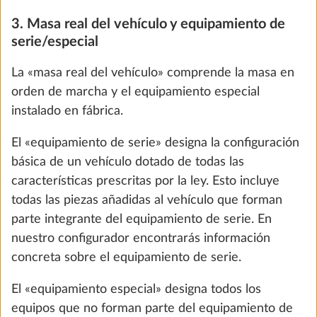
3. Masa real del vehículo y equipamiento de
serie/especial
La «masa real del vehículo» comprende la masa en
orden de marcha y el equipamiento especial
instalado en fábrica.
El «equipamiento de serie» designa la configuración
básica de un vehículo dotado de todas las
Ventana con marco, abatible, cristal
Más i
doble tintado, para ventanas de serie
características prescritas por la ley. Esto incluye
8,0 kg
todas las piezas añadidas al vehículo que forman
627 €
parte integrante del equipamiento de serie. En
nuestro configurador encontrarás información
Añadir
concreta sobre el equipamiento de serie.
El «equipamiento especial» designa todos los
equipos que no forman parte del equipamiento de