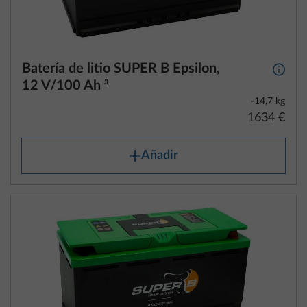
Batería de litio SUPER B Epsilon,
Más i
12 V/100 Ah
3
-14,7 kg
1634 €
Añadir