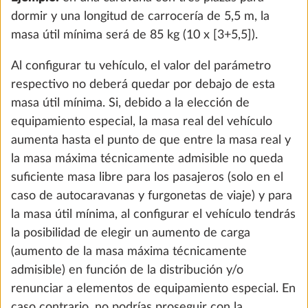
dormir y una longitud de carrocería de 5,5 m, la
masa útil mínima será de 85 kg (10 x [3+5,5]).
Campana extractora de DOMETIC
Más i
Al configurar tu vehículo, el valor del parámetro
3,0 kg
respectivo no deberá quedar por debajo de esta
406 €
masa útil mínima. Si, debido a la elección de
equipamiento especial, la masa real del vehículo
Añadir
aumenta hasta el punto de que entre la masa real y
la masa máxima técnicamente admisible no queda
suficiente masa libre para los pasajeros (solo en el
caso de autocaravanas y furgonetas de viaje) y para
la masa útil mínima, al configurar el vehículo tendrás
la posibilidad de elegir un aumento de carga
(aumento de la masa máxima técnicamente
admisible) en función de la distribución y/o
renunciar a elementos de equipamiento especial. En
caso contrario, no podrías proseguir con la