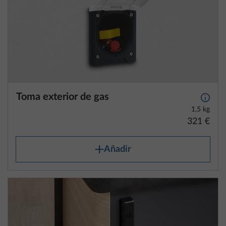
Toma exterior de gas
Más i
1,5 kg
321 €
Añadir