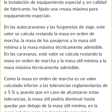
la instalación de equipamiento especial y, en calidad
de fabricante, ha fijado una «masa máxima para
Módulo de conversión en cama para la
equipamiento especial».
Más i
cabina del conductor, incl. acolchado
En las autocaravanas y las furgonetas de viaje, este
10,0 kg
valor se calcula restando la masa en orden de
259 €
marcha, la masa de los pasajeros y la masa útil
mínima a la masa máxima técnicamente admisible.
Añadir
En las caravanas, este valor se calcula restando la
masa en orden de marcha y la masa útil mínima a la
masa máxima técnicamente admisible.
Como la masa en orden de marcha es un valor
calculado inferior a las tolerancias reglamentarias de
± 5 % y, puesto que en caso de alcanzarse estas
tolerancias, la masa útil podría disminuir hasta
quedar por debajo de la masa útil mínima, en la