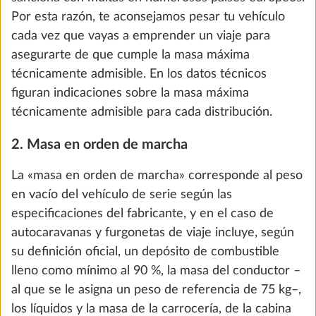
PASO 2 DE 8
Por esta razón, te aconsejamos pesar tu vehículo
Vehículo
cada vez que vayas a emprender un viaje para
asegurarte de que cumple la masa máxima
técnicamente admisible. En los datos técnicos
figuran indicaciones sobre la masa máxima
técnicamente admisible para cada distribución.
2. Masa en orden de marcha
La «masa en orden de marcha» corresponde al peso
en vacío del vehículo de serie según las
especificaciones del fabricante, y en el caso de
autocaravanas y furgonetas de viaje incluye, según
Enganche de remolque extraíble
Más i
su definición oficial, un depósito de combustible
SAWIKO
lleno como mínimo al 90 %, la masa del conductor –
64,0 kg
al que se le asigna un peso de referencia de 75 kg–,
2195 €
los líquidos y la masa de la carrocería, de la cabina