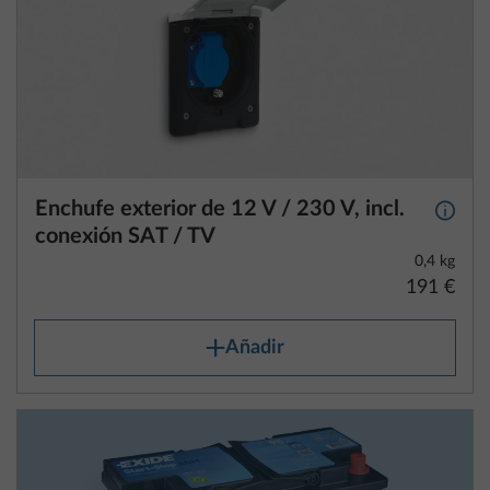
Enchufe exterior de 12 V / 230 V, incl.
Más i
conexión SAT / TV
0,4 kg
191 €
Añadir