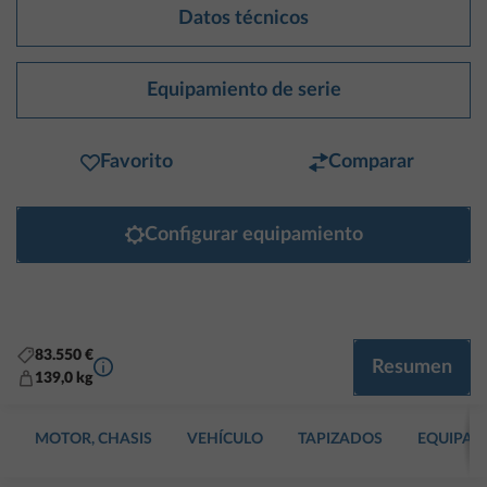
Datos técnicos
Equipamiento de serie
Favorito
Comparar
Configurar equipamiento
83.550 €
Más información
Resumen
139,0 kg
MOTOR, CHASIS
VEHÍCULO
TAPIZADOS
EQUIPAM