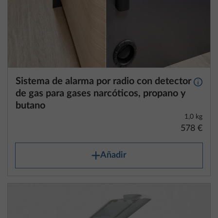
Sistema de alarma por radio con detector
Más i
de gas para gases narcóticos, propano y
butano
1,0 kg
578 €
Añadir