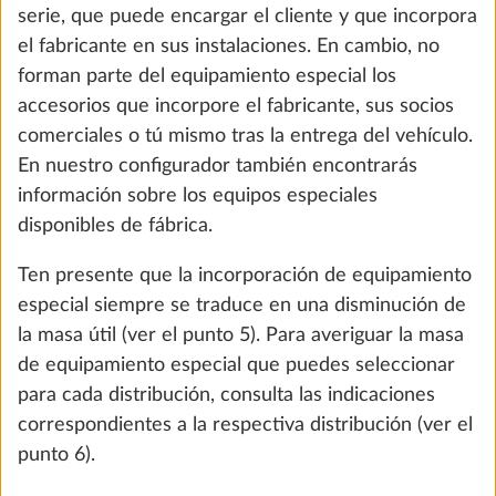
serie, que puede encargar el cliente y que incorpora
el fabricante en sus instalaciones. En cambio, no
forman parte del equipamiento especial los
accesorios que incorpore el fabricante, sus socios
comerciales o tú mismo tras la entrega del vehículo.
En nuestro configurador también encontrarás
información sobre los equipos especiales
disponibles de fábrica.
Patas traseras
Más i
Ten presente que la incorporación de equipamiento
6,0 kg
especial siempre se traduce en una disminución de
508 €
We use cookies to enable you to make the best
la masa útil (ver el punto 5). Para averiguar la masa
possible use of our website and to improve our
de equipamiento especial que puedes seleccionar
Añadir
communication with you. We take your
para cada distribución, consulta las indicaciones
preferences into account and process data for
correspondientes a la respectiva distribución (ver el
statistics and marketing only if you give us your
punto 6).
consent by clicking on "Accept all". You can
PASO 3 DE 8
revoke your consent at any time with effect for