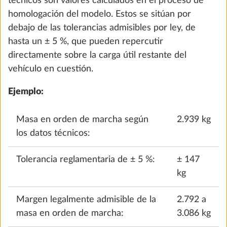
técnicos son valores calculados en el proceso de
Añadir
homologación del modelo. Estos se sitúan por
debajo de las tolerancias admisibles por ley, de
hasta un ± 5 %, que pueden repercutir
directamente sobre la carga útil restante del
vehículo en cuestión.
Ejemplo:
Masa en orden de marcha según
2.939 kg
los datos técnicos:
Tolerancia reglamentaria de ± 5 %:
± 147
Cortinas térmicas incl. aislamiento zona
Más i
kg
reposapiés
4,5 kg
459 €
Margen legalmente admisible de la
2.792 a
masa en orden de marcha:
3.086 kg