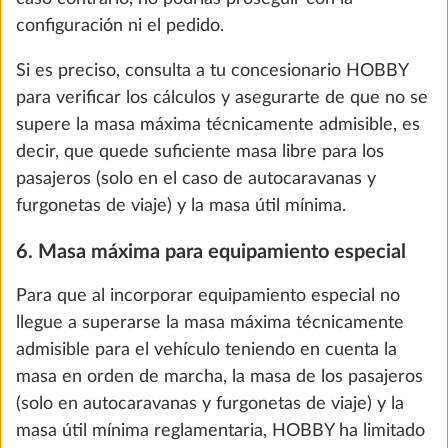
configuración ni el pedido.
Módulo de conversión en cama del grupo
Más i
Si es preciso, consulta a tu concesionario HOBBY
de asientos, incl. acolchado
para verificar los cálculos y asegurarte de que no se
14,0 kg
supere la masa máxima técnicamente admisible, es
424 €
decir, que quede suficiente masa libre para los
pasajeros (solo en el caso de autocaravanas y
Añadir
furgonetas de viaje) y la masa útil mínima.
6. Masa máxima para equipamiento especial
Para que al incorporar equipamiento especial no
llegue a superarse la masa máxima técnicamente
admisible para el vehículo teniendo en cuenta la
masa en orden de marcha, la masa de los pasajeros
(solo en autocaravanas y furgonetas de viaje) y la
masa útil mínima reglamentaria, HOBBY ha limitado