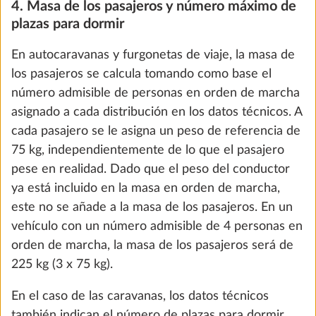
Tapizados
4. Masa de los pasajeros y número máximo de
the future. You can find more information about
plazas para dormir
cookies and customization options by clicking on
En autocaravanas y furgonetas de viaje, la masa de
the "Show details" link.
los pasajeros se calcula tomando como base el
número admisible de personas en orden de marcha
asignado a cada distribución en los datos técnicos. A
Show details
Decline
Accept all
cada pasajero se le asigna un peso de referencia de
75 kg, independientemente de lo que el pasajero
pese en realidad. Dado que el peso del conductor
ya está incluido en la masa en orden de marcha,
este no se añade a la masa de los pasajeros. En un
vehículo con un número admisible de 4 personas en
Cor
orden de marcha, la masa de los pasajeros será de
DE SERIE
225 kg (3 x 75 kg).
En el caso de las caravanas, los datos técnicos
también indican el número de plazas para dormir