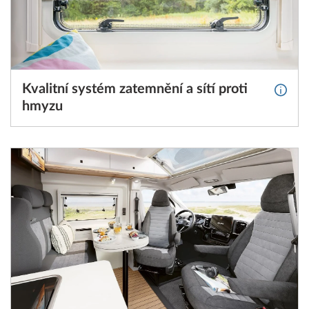
Kvalitní systém zatemnění a sítí proti
Více i
hmyzu