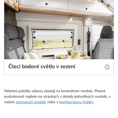
Čtecí bodové světlo v sezení
Více i
Některé položky výbavy závisejí na konkrétním modelu. Přesné
podrobnosti najdete na stránkách s detaily jednotlivých modelů, v
našem
srovnávači modelů
nebo v
konfigurátoru Hobby
.