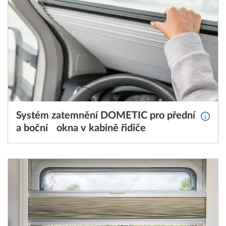
Systém zatemnění DOMETIC pro přední
Více 
a boční okna v kabině řidiče