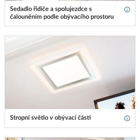
Sedadlo řidiče a spolujezdce s
Více i
čalouněním podle obývacího prostoru
Stropní světlo v obývací části
Více i