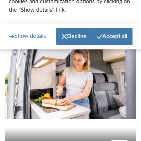
cookies and customization options by clicking on
the "Show details" link.
Základní vozidla
Podrobno
Show details
Decline
Accept all