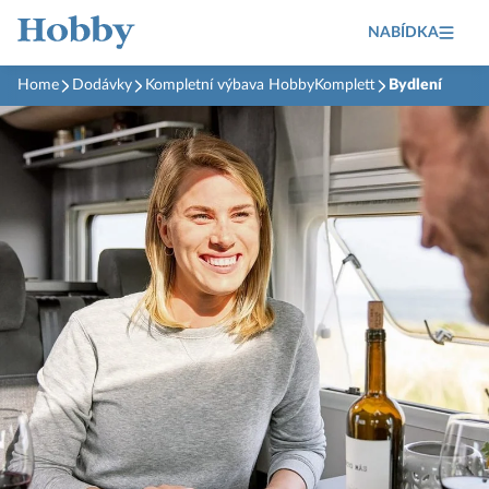
NABÍDKA
Home
Dodávky
Kompletní výbava HobbyKomplett
Bydlení