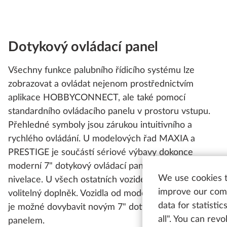
Dotykový ovládací panel
Všechny funkce palubního řídicího systému lze
zobrazovat a ovládat nejenom prostřednictvím
aplikace HOBBYCONNECT, ale také pomocí
standardního ovládacího panelu v prostoru vstupu.
Přehledné symboly jsou zárukou intuitivního a
rychlého ovládání. U modelových řad MAXIA a
PRESTIGE je součástí sériové výbavy dokonce
moderní 7" dotykový ovládací panel s indikátorem
We use cookies t
nivelace. U všech ostatních vozidel se jedná o
improve our comm
volitelný doplněk. Vozidla od modelového roku 2022
data for statisti
je možné dovybavit novým 7" dotykovým ovládacím
all". You can rev
panelem.