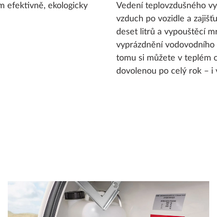
 efektivně, ekologicky
Vedení teplovzdušného vy
vzduch po vozidle a zajišť
deset litrů a vypouštěcí mr
vyprázdnění vodovodního 
tomu si můžete v teplém 
dovolenou po celý rok – i