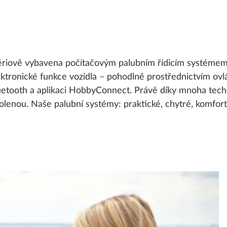
ériově vybavena počítačovým palubním řídicím systéme
ektronické funkce vozidla – pohodlně prostřednictvím ov
uetooth a aplikaci HobbyConnect. Právě díky mnoha tec
enou. Naše palubní systémy: praktické, chytré, komfort