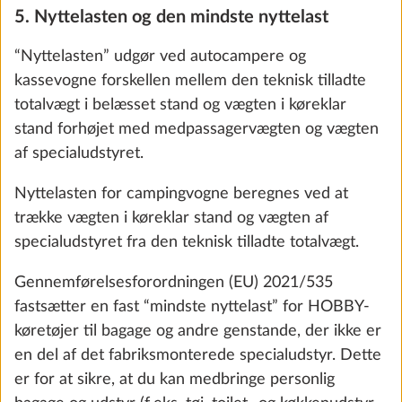
medpassagerer (kun i tilfælde af autocampere og
18,3 kg
17.547 kr.
kassevogne) og til den mindste nyttelast, kan du
vælge en opvejning af køretøjet afhængigt af
Tilføj
grundridset (forøgelse af den teknisk tilladte
totalvægt) og/eller fravælge specialudstyr i
forbindelse med konfigurationen. Ellers kan du ikke
komme videre med konfigurationen eller
bestillingsprocessen.
Kontrollér om nødvendigt med din HOBBY-
forhandler, at den teknisk tilladte totalvægt ikke
overskrides, dvs. at der er tilstrækkelig frivægt
tilbage til medpassagerer (kun i tilfælde af
autocampere og kassevogne) og til den mindste
nyttelast.
Lader til 12 V strømforsyning med
Yderli
6. Maksimal vægt for specialudstyr
booster, batterisensor og batterikasse,