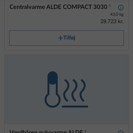
43,0 kg
28.723 kr.
Tilføj
Vandbåren gulvvarme ALDE
1
Yderli
35,0 kg