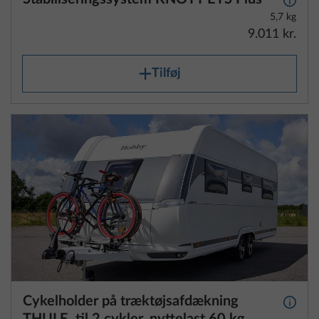
9.011 kr.
Tilføj
Cykelholder på træktøjsafdækning
Yderli
THULE, til 2 cykler, nyttelast 60 kg
10,0 kg