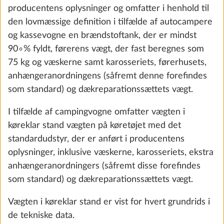
standard-/specialudstyr
Tilføj
"Køretøjets faktiske vægt” omfatter vægten i
køreklar stand og det specialudstyr, der er monteret
fra fabrikken.
“Standardudstyr” henviser til den grundlæggende
konfiguration af et køretøj, der er udstyret med alle
de funktioner, der kræves i henhold til loven. Dette
omfatter også alt udstyr, der er monteret som
standard. Du kan finde detaljer om standardudstyret
i vores konfigurator.
“Specialudstyr” henviser til alt udstyr, der ikke er
Vandpumpe
inkluderet i standardudstyret, og som er monteret
0,4 kg
på køretøjet fra fabrikken under producentens
549 kr.
ansvar og kan bestilles af kunden. Andet tilbehør,