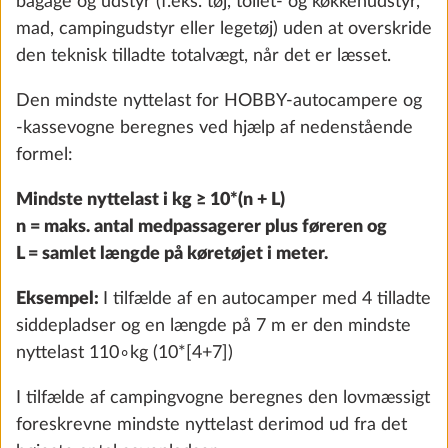
kun i forbindelse med TFT-
For at sikre, at køretøjets teknisk tilladte totalvægt,
betjeningspanel
under hensyntagen til vægten i køreklar stand,
2,8 kg
vægten for medpassagerer (kun i tilfælde af
4.085 kr.
autocampere og kassevogne) og den lovmæssigt
foreskrevne mindste nyttelast, ikke overskrides ved
Tilføj
montering af specialudstyr, har HOBBY begrænset
monteringen af specialudstyr og fastsat en
“maksimal vægt for specialudstyr” af producenten.
For autocampere og kassevogne beregnes dette i
første omgang ved at trække vægten i køreklar
stand, vægten for medpassagerer og den mindste
nyttelast fra den teknisk tilladte totalvægt. For
campingvogne beregnes dette ved at trække vægten
i køreklar stand og den mindste nyttelast fra den
teknisk tilladte totalvægt.
USB-dobbelt stikdåse
Yderli