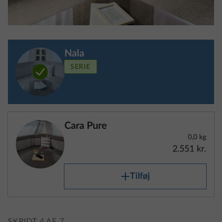
Anvisninger om køretøjsvægte og
Nala
vægtrelaterede oplysninger
SERIE
Hver autocamper, kassevogn og campingvogn er
designet af producenten til en teknisk tilladt
totalvægt, som ikke må overskrides under rejsen.
Kommissionens gennemførelsesforordning (EU)
Cara Pure
2021/535 af 31. marts 2021, som gælder ensartet i
0,0 kg
hele EU, indeholder lovkrav om køretøjers vægt, hvis
2.551 kr.
vigtigste indhold vi har opsummeret for dig. Læs
venligst de følgende forklaringer og bemærkninger
Tilføj
omhyggeligt. De er særligt vigtige, når du vælger dit
køretøj og konfigurerer specialudstyr. Vores
handelspartnere vil også gerne hjælpe dig.
SKRIDT 4 AF 7
Indretning