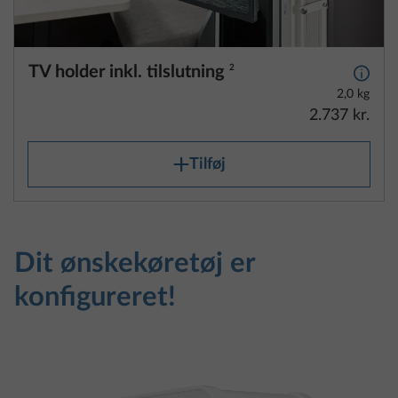
TV holder inkl. tilslutning
2
Yderli
2,0 kg
2.737 kr.
Tilføj
Dit ønskekøretøj er
konfigureret!