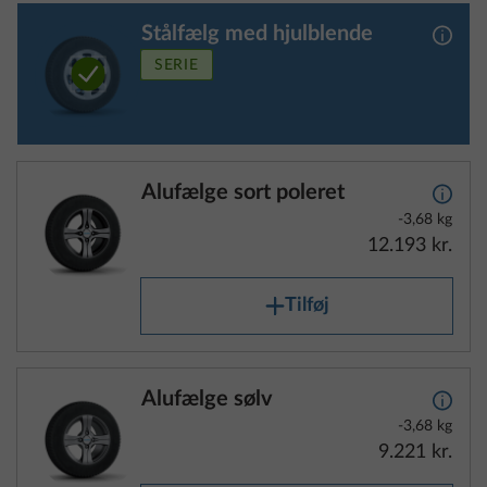
SERIE
Alufælge sort poleret
Yderli
-3,68 kg
12.193 kr.
Tilføj
Alufælge sølv
Yderli
-3,68 kg
9.221 kr.
Tilføj