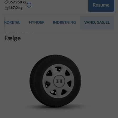
KØRETØJ
HYNDER
INDRETNING
VAND, GAS, EL
SKRIDT 1 AF 7
Fælge
Stålfælg med hjulblende
Yderli