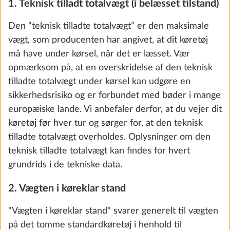
Oplysninger om det lovligt tilladte vægtområde i
SKRIDT 5 AF 7
Vand, gas, el
køreklar stand kan også findes i de tekniske data.
Da forekomsten af lovligt tilladte tolerancer har en
direkte indvirkning på det enkelte køretøjs
resterende nyttelast, skal der allerede tages højde
for disse tolerancer, når køretøjet konfigureres.
Eksempel:
Hvis køretøjet i ovenstående eksempel har en
lovmæssigt tilladt tolerance på + 1 % i sin vægt i
køreklar stand, øges vægten i køreklar stand fra
2.939 kg til 2.968,4 kg, hvilket reducerer køretøjets
City-vandtilslutning
Yderli
nyttelast med 29,4 kg.
0,5 kg
2.180 kr.
3. Køretøjets faktiske vægt og