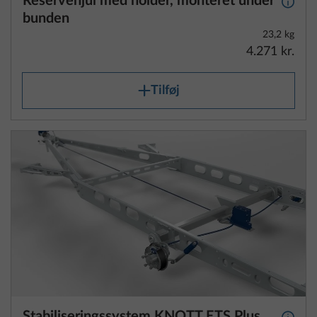
23,2 kg
4.271 kr.
Tilføj
Stabiliseringssystem KNOTT ETS Plus
Yderli
5,7 kg