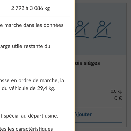
2 792 à 3 086 kg
 de marche dans les données
rge utile restante du
es
Réduction à trois sièges
approuvés
1
masse en ordre de marche, la
 du véhicule de 29,4 kg.
0,0 kg
0,0 kg
0 €
0 €
Ajouter
 spécial au départ usine.
es les caractéristiques