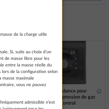
masse de la charge utile
ale. Si, suite au choix d’un
nt de masse libre pour les
le entre la masse réelle du
lors de la configuration selon
la masse maximale
ontraire, vous ne pouvez
n de gaz
Affichage à distance pour
Plus d’informations
Plus d
vec
régulateur de pression de gaz
hniquement admissible n’est
que,
TRUMA DuoControl