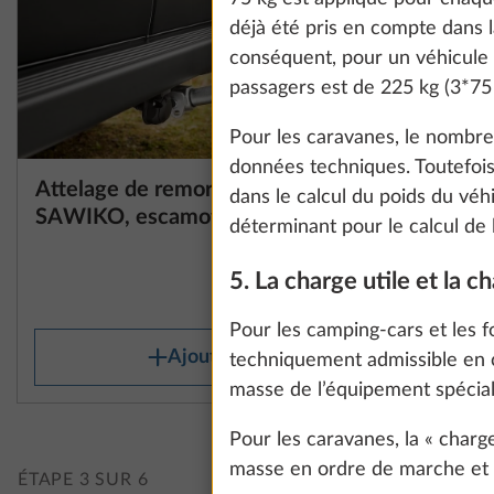
information about
déjà été pris en compte dans l
conséquent, pour un véhicule
passagers est de 225 kg (3*75 
Show details
Pour les caravanes, le nombr
données techniques. Toutefoi
Attelage de remorque
Paillasso
Plus d’information
dans le calcul du poids du vé
SAWIKO, escamotable
conduite
déterminant pour le calcul de l
27,0 kg
5. La charge utile et la c
1 460 €
Pour les camping-cars et les f
Ajouter
techniquement admissible en 
masse de l’équipement spécial
Pour les caravanes, la « charg
masse en ordre de marche et l
ÉTAPE 3 SUR 6