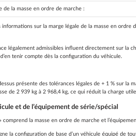
e de la masse en ordre de marche :
 informations sur la marge légale de la masse en ordre
 légalement admissibles influent directement sur la cha
t d’en tenir compte dès la configuration du véhicule.
m, 103 kW / 140 ch,
Réduction à deux sièg
, avec technologie
approuvés
1
Start et pack ECO
-dessus présente des tolérances légales de + 1 % sur la 
nsmission automatique
 de 2 939 kg à 2 968,4 kg, ce qui réduit la charge utile
31,3 kg
3 810 €
icule et de l’équipement de série/spécial
Ajouter
Ajouter
 » comprend la masse en ordre de marche et l’équipement
gne la configuration de base d’un véhicule équipé de tout