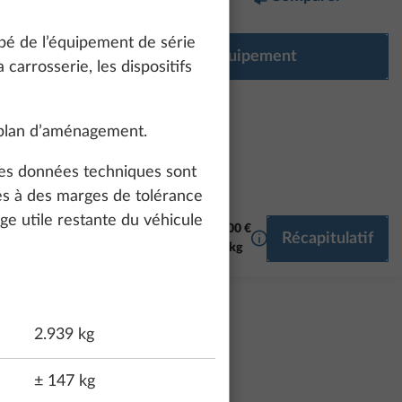
pé de l’équipement de série
Configurer l’équipement
carrosserie, les dispositifs
 plan d’aménagement.
 les données techniques sont
es à des marges de tolérance
ge utile restante du véhicule
76 600 €
Plus d’informations
Récapitulatif
70,0 kg
2.939 kg
± 147 kg