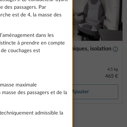
how details" link.
se des passagers. Par
rche est de 4, la masse des
Accept all
 d’aménagement dans les
istincte à prendre en compte
que
Rideaux thermiques, isolation
Plus d’informations
Plus d
e de couchages est
le
du sol
8,6 kg
4,5 kg
2 480 €
465 €
la masse maximale
Ajouter
 masse des passagers et de la
 techniquement admissible la