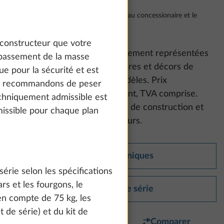
Y compris 20% TVA, le transport jusqu'au concessionaire et le
document COC
 constructeur que votre
Attention :
Les photos d’équipement représentées
épassement de la masse
peuvent présenter des garnitures et décors de
e pour la sécurité et est
mobilier d’autres séries et modèles. Prix
us recommandons de peser
recommandés sans engagement, TVA comprise.
echniquement admissible est
Sous réserve de modifications de construction et
issible pour chaque plan
d’équipement, ainsi que d’erreurs.
Données techniques
érie selon les spécifications
s et les fourgons, le
Équipement de série
 en compte de 75 kg, les
st de série) et du kit de
Favori
Comparer