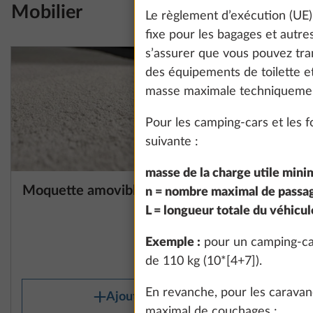
Mobilier
Le règlement d’exécution (UE
fixe pour les bagages et autres
s’assurer que vous pouvez tra
des équipements de toilette et
masse maximale techniquemen
Pour les camping-cars et les f
suivante :
masse de la charge utile minim
Moquette amovible
Transform
Plus d’information
n = nombre maximal de passag
dînette, 
L = longueur totale du véhicul
Exemple :
pour un camping-car
10,0 kg
400 €
de 110 kg (10*[4+7]).
En revanche, pour les caravane
Ajouter
maximal de couchages :