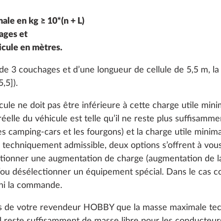
ale en kg ≥ 10*(n + L)
ages et
icule en mètres.
e 3 couchages et d’une longueur de cellule de 5,5 m, la 
,5]).
ule ne doit pas être inférieure à cette charge utile minim
éelle du véhicule est telle qu’il ne reste plus suffisamme
 camping-cars et les fourgons) et la charge utile minima
techniquement admissible, deux options s’offrent à vous 
ctionner une augmentation de charge (augmentation de 
ou désélectionner un équipement spécial. Dans le cas c
 d’eaux usées, 90
Régulateur de pressio
s
Plus d’informations
 ni la commande.
auffé
TRUMA DuoControl, a
rès de votre revendeur HOBBY que la masse maximale tec
commutation automati