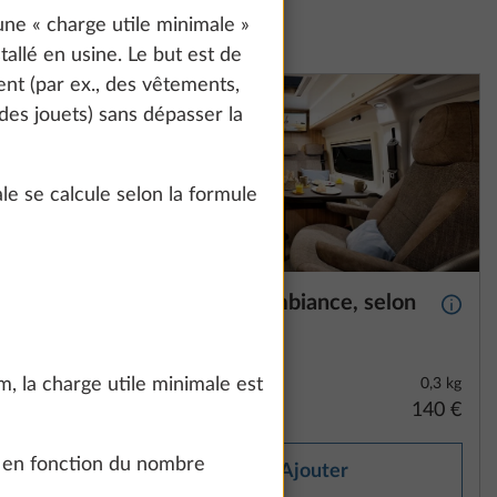
ne « charge utile minimale »
tallé en usine. Le but est de
nt (par ex., des vêtements,
des jouets) sans dépasser la
e se calcule selon la formule
pour
Éclairage d’ambiance, selon
Plus d’informations
Plus d
ussin
modèle
, la charge utile minimale est
10,0 kg
0,3 kg
265 €
140 €
le en fonction du nombre
Ajouter