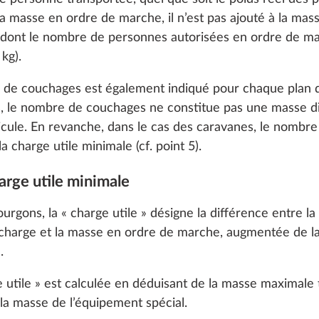
 cookies and customization options by clicking on the "S
a masse en ordre de marche, il n’est pas ajouté à la mas
 dont le nombre de personnes autorisées en ordre de ma
kg).
Decline
e de couchages est également indiqué pour chaque plan
s, le nombre de couchages ne constitue pas une masse d
ns dans la cabine de
Toit ouvrant panorami
s
Plus d’informations
hicule. En revanche, dans le cas des caravanes, le nombr
“HOBBY TOP”, à doub
a charge utile minimale (cf. point 5).
vitrage et teinté
1,5 kg
harge utile minimale
100 €
ourgons, la « charge utile » désigne la différence entre 
Ajouter
Ajouter
charge et la masse en ordre de marche, augmentée de la
.
e utile » est calculée en déduisant de la masse maximale
a masse de l’équipement spécial.