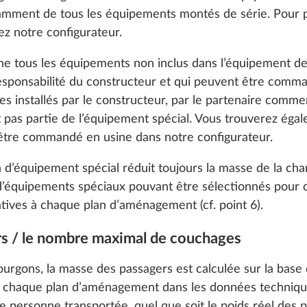
 notamment de tous les équipements montés de série. Pour p
ez notre configurateur.
gne tous les équipements non inclus dans l’équipement de
responsabilité du constructeur et qui peuvent être comman
res installés par le constructeur, par le partenaire com
nt pas partie de l’équipement spécial. Vous trouverez éga
 être commandé en usine dans notre configurateur.
on d’équipement spécial réduit toujours la masse de la charg
d’équipements spéciaux pouvant être sélectionnés pour
atives à chaque plan d’aménagement (cf. point 6).
rs / le nombre maximal de couchages
o enable you to make the best possible use of our websi
unication with you. We take your preferences into ac
fourgons, la masse des passagers est calculée sur la ba
cs and marketing only if you give us your consent by click
 chaque plan d’aménagement dans les données techniques
oke your consent at any time with effect for the future. 
e personne transportée, quel que soit le poids réel des 