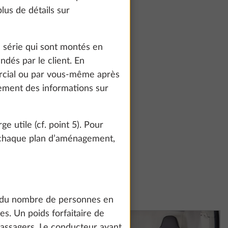
lus de détails sur
 série qui sont montés en
dés par le client. En
mercial ou par vous-même après
lement des informations sur
e utile (cf. point 5). Pour
 chaque plan d’aménagement,
te and to
count and process
se du nombre de personnes en
ing on "Accept
. Un poids forfaitaire de
You can find more
passagers. Le conducteur ayant