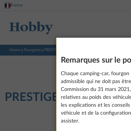
France
Home
Fourgons
PRESTIGE VAN
640 ET
Remarques sur le poi
Chaque camping-car, fourgon 
admissible qui ne doit pas êt
Commission du 31 mars 2021, 
PRESTIGE VAN
640 ET
relatives au poids des véhicul
les explications et les conseil
véhicule et de la configuratio
assister.