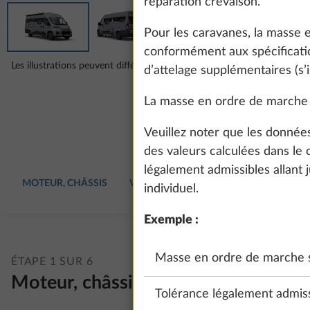
réparation crevaison.
Pour les caravanes, la masse
conformément aux spécification
Les illustrations peuvent différer de la configuration choisie.
d’attelage supplémentaires (s’i
La masse en ordre de marche 
Veuillez noter que les donnée
des valeurs calculées dans le
légalement admissibles allant 
MOTEUR, CHÂSSIS
VÉHICULE
MOBILIER
EAU, GAZ,
individuel.
Exemple :
Masse en ordre de marche s
ÉTAPE 1 SUR 6
Moteur, châssis
Tolérance légalement admiss