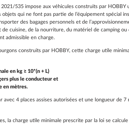
) 2021/535 impose aux véhicules construits par HOBBY u
 objets qui ne font pas partie de l’équipement spécial ins
nsporter des bagages personnels et de l’approvisionneme
 de cuisine, de la nourriture, du matériel de camping ou 
t admissible en charge.
ourgons construits par HOBBY, cette charge utile minimal
ale en kg ≥ 10*(n + L)
ation de lit pour
Transformation de lit 
s
Plus d’informations
ers plus le conducteur et
coussin inclus
cabine de conduite, co
e en mètres.
inclus
 avec 4 places assises autorisées et une longueur de 7 m
14,0 kg
430 €
s, la charge utile minimale prescrite par la loi se calcu
Ajouter
Ajouter