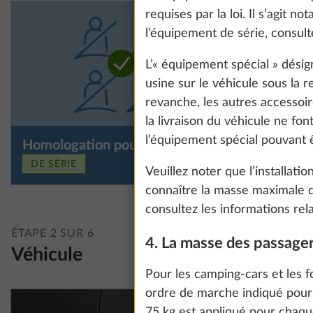
requises par la loi. Il s’agit
l’équipement de série, consult
L’« équipement spécial » dési
usine sur le véhicule sous la 
revanche, les autres accessoi
la livraison du véhicule ne fo
l’équipement spécial pouvant
Homologation pour 4 personnes
DE SÉRIE
Veuillez noter que l’installati
connaître la masse maximale 
consultez les informations rel
ÉTAPE 2 SUR 6
4. La masse des passage
We use cookies t
Véhicule
improve our comm
Pour les camping-cars et les 
data for statisti
ordre de marche indiqué pour
all". You can rev
75 kg est appliqué pour chaqu