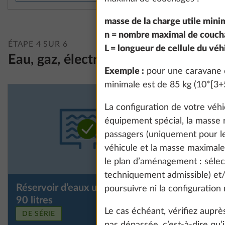
masse de la charge utile minim
n = nombre maximal de couch
ÉTAPE 4 SUR 6
L = longueur de cellule du véh
Eau, gaz, électricité
Exemple :
pour une caravane d
minimale est de 85 kg (10*[3+5
La configuration de votre véhic
équipement spécial, la masse r
passagers (uniquement pour les
véhicule et la masse maximale 
le plan d’aménagement : séle
techniquement admissible) et/
Réservoir d’eaux usées,
Réservoir
Plus d’information
poursuivre ni la configuration
90 litres
litres, ch
Le cas échéant, vérifiez aup
DE SÉRIE