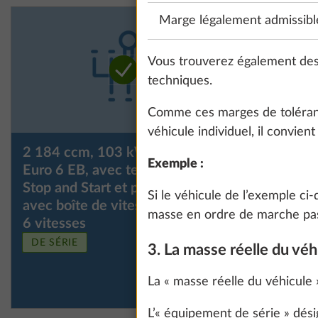
Marge légalement admissibl
Vous trouverez également des
techniques.
Comme ces marges de tolérance
véhicule individuel, il convien
2 184 ccm, 103 kW/140 ch,
2 184 cc
Exemple :
Euro 6 EB, avec technologie
Euro 6 EB
Stop and Start et pack ECO
Stop and 
Si le véhicule de l’exemple ci
avec boîte de vitesses à
avec tra
masse en ordre de marche passe
6 vitesses
DE SÉRIE
3. La masse réelle du véh
La « masse réelle du véhicule
L’« équipement de série » dési