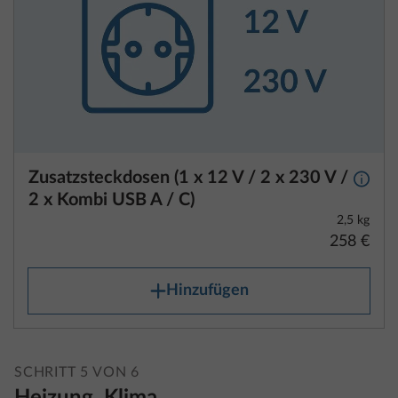
Zusatzsteckdosen (1 x 12 V / 2 x 230 V /
Mehr 
2 x Kombi USB A / C)
2,5 kg
258 €
Hinzufügen
SCHRITT 5 VON 6
Heizung, Klima