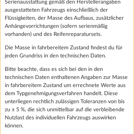
Serienausstattung gemäß den Herstellerangaben
ausgestatteten Fahrzeugs einschließlich der
Flüssigkeiten, der Masse des Aufbaus, zusätzlicher
Anhängevorrichtungen (sofern serienmäßig
vorhanden) und des Reifenreparatursets.
Die Masse in fahrbereitem Zustand findest du für
jeden Grundriss in den technischen Daten.
Bitte beachte, dass es sich bei den in den
technischen Daten enthaltenen Angaben zur Masse
Thermovorhänge inkl. Fußraumisolierung
Mehr 
in fahrbereitem Zustand um errechnete Werte aus
4,5 kg
dem Typgenehmigungsverfahren handelt. Diese
451 €
unterliegen rechtlich zulässigen Toleranzen von bis
zu ± 5 %, die sich unmittelbar auf die verbleibende
Hinzufügen
Nutzlast des individuellen Fahrzeugs auswirken
können.