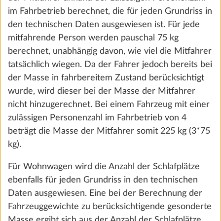
Wirkung für die Zukunft widerrufen. Weitere
im Fahrbetrieb berechnet, die für jeden Grundriss in
Informationen zu den Cookies und
den technischen Daten ausgewiesen ist. Für jede
Anpassungsmöglichkeiten findest du unter dem
SCHRITT 4 VON 6
mitfahrende Person werden pauschal 75 kg
Link „Details anzeigen“.
Wasser, Gas, Elektrik
berechnet, unabhängig davon, wie viel die Mitfahrer
tatsächlich wiegen. Da der Fahrer jedoch bereits bei
der Masse in fahrbereitem Zustand berücksichtigt
Details anzeigen
Ablehnen
wurde, wird dieser bei der Masse der Mitfahrer
nicht hinzugerechnet. Bei einem Fahrzeug mit einer
Zustimmen und weiter
zulässigen Personenzahl im Fahrbetrieb von 4
beträgt die Masse der Mitfahrer somit 225 kg (3*75
kg).
Für Wohnwagen wird die Anzahl der Schlafplätze
ebenfalls für jeden Grundriss in den technischen
Daten ausgewiesen. Eine bei der Berechnung der
Abwassertank, 90 Liter
Mehr 
Fahrzeuggewichte zu berücksichtigende gesonderte
SERIE
Masse ergibt sich aus der Anzahl der Schlafplätze