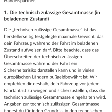
Handelspartner.
1. Die technisch zulässige Gesamtmasse (in
beladenem Zustand)
Die „technisch zulässige Gesamtmasse“ ist das
herstellerseitig festgelegte maximale Gewicht, das
dein Fahrzeug während der Fahrt im beladenen
Zustand aufweisen darf. Bitte beachte, dass das
Überschreiten der technisch zulässigen
Gesamtmasse während der Fahrt ein
Sicherheitsrisiko darstellen kann und in vielen
Fußmatte im Fahrerhaus
Mehr 
europäischen Ländern bußgeldbewährt ist. Wir
1,5 kg
empfehlen dir deshalb, dein Fahrzeug vor jedem
95 €
Fahrtantritt zu wiegen und sicherzustellen, dass die
technisch zulässige Gesamtmasse eingehalten wird.
Hinzufügen
Angaben zur technisch zulässigen Gesamtmasse
findest du für jeden Grundriss in den technischen