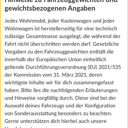
Fahrzeug
gewichtsbezogenen Angaben
Jedes Wohnmobil, jeder Kastenwagen und jeder
Wohnwagen ist herstellerseitig für eine technisch
zulässige Gesamtmasse ausgelegt, die während der
Fahrt nicht überschritten werden darf. Gesetzliche
Vorgaben zu den Fahrzeuggewichten enthält die
innerhalb der Europäischen Union einheitlich
geltende Durchführungsverordnung (EU) 2021/535
der Kommission vom 31. März 2021, deren
wichtigste Inhalte wir für dich zusammengefasst
haben. Bitte lies die nachfolgenden Erläuterungen
Anhängekupplung SAWIKO, abnehmbar
Mehr 
und Hinweise sorgfältig durch. Diese sind bei der
27,0 kg
Auswahl deines Fahrzeugs und der Konfiguration
1.413 €
von Sonderausstattung besonders zu beachten.
Gerne unterstützen dich hierbei auch unsere
Hinzufügen