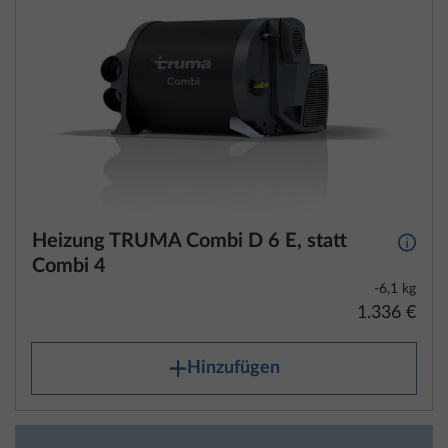
Heizung TRUMA Combi D 6 E, statt
Mehr 
Combi 4
-6,1 kg
1.336 €
Hinzufügen