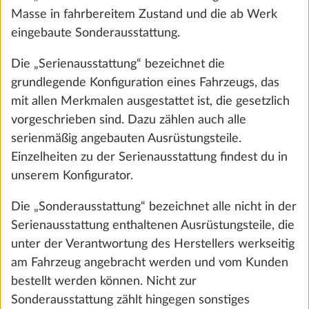
Hinzufügen
Masse in fahrbereitem Zustand und die ab Werk
eingebaute Sonderausstattung.
Die „Serienausstattung“ bezeichnet die
grundlegende Konfiguration eines Fahrzeugs, das
mit allen Merkmalen ausgestattet ist, die gesetzlich
vorgeschrieben sind. Dazu zählen auch alle
serienmäßig angebauten Ausrüstungsteile.
Einzelheiten zu der Serienausstattung findest du in
unserem Konfigurator.
Die „Sonderausstattung“ bezeichnet alle nicht in der
Serienausstattung enthaltenen Ausrüstungsteile, die
Bettumbau für Fahrerhaus inkl. Polster
Mehr 
unter der Verantwortung des Herstellers werkseitig
10,0 kg
255 €
am Fahrzeug angebracht werden und vom Kunden
bestellt werden können. Nicht zur
Hinzufügen
Sonderausstattung zählt hingegen sonstiges