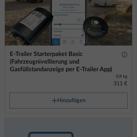
E-Trailer Starterpaket Basic
Mehr 
(Fahrzeugnivellierung und
Gasfüllstandanzeige per E-Trailer App)
0,8 kg
311 €
Hinzufügen