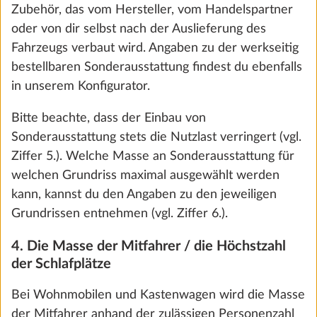
Zubehör, das vom Hersteller, vom Handelspartner
oder von dir selbst nach der Auslieferung des
Fahrzeugs verbaut wird. Angaben zu der werkseitig
bestellbaren Sonderausstattung findest du ebenfalls
in unserem Konfigurator.
Bitte beachte, dass der Einbau von
Sonderausstattung stets die Nutzlast verringert (vgl.
Ziffer 5.). Welche Masse an Sonderausstattung für
Wir nutzen Cookies, um dir die bestmögliche
welchen Grundriss maximal ausgewählt werden
Nutzung unserer Webseite zu ermöglichen und
kann, kannst du den Angaben zu den jeweiligen
unsere Kommunikation mit dir zu verbessern.
Grundrissen entnehmen (vgl. Ziffer 6.).
Ambientebeleuchtung, Ausführung
Mehr 
Wir berücksichtigen hierbei deine Präferenzen
modellabhängig
und verarbeiten Daten für Statistik und
4. Die Masse der Mitfahrer / die Höchstzahl
0,3 kg
Marketing nur, wenn du uns durch Klicken auf
der Schlafplätze
135 €
„Zustimmen und weiter“ dein Einverständnis
Bei Wohnmobilen und Kastenwagen wird die Masse
gibst. Du kannst deine Einwilligung jederzeit mit
Hinzufügen
der Mitfahrer anhand der zulässigen Personenzahl