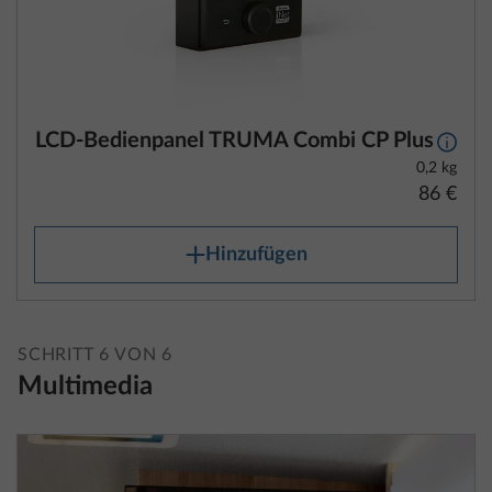
LCD-Bedienpanel TRUMA Combi CP Plus
Mehr 
0,2 kg
86 €
Hinzufügen
SCHRITT 6 VON 6
Multimedia