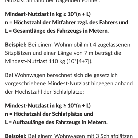
Nutzlast anhand der folgenden Formel:
Mindest-Nutzlast in kg ≥ 10*(n + L)
n = Höchstzahl der Mitfahrer zzgl. des Fahrers und
L = Gesamtlänge des Fahrzeugs in Metern.
Beispiel:
Bei einem Wohnmobil mit 4 zugelassenen
Sitzplätzen und einer Länge von 7 m beträgt die
Mindest-Nutzlast 110 kg (10*[4+7]).
Bei Wohnwagen berechnet sich die gesetzlich
vorgeschriebene Mindest-Nutzlast hingegen anhand
Fernanzeige für Gasdruckregler TRUMA
Mehr 
der Höchstzahl der Schlafplätze:
DuoControl
Mindest-Nutzlast in kg ≥ 10*(n + L)
0,6 kg
298 €
n = Höchstzahl der Schlafplätze und
L = Aufbaulänge des Fahrzeugs in Metern.
Hinzufügen
Beispiel:
Bei einem Wohnwagen mit 3 Schlafplätzen