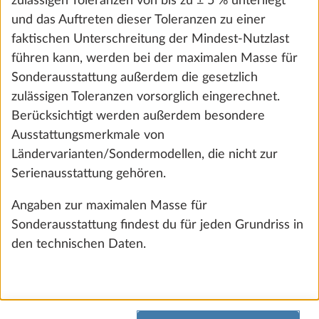
zulässigen Toleranzen von bis zu ± 5 % unterliegt
und das Auftreten dieser Toleranzen zu einer
faktischen Unterschreitung der Mindest-Nutzlast
führen kann, werden bei der maximalen Masse für
Sonderausstattung außerdem die gesetzlich
zulässigen Toleranzen vorsorglich eingerechnet.
Berücksichtigt werden außerdem besondere
Lithium-Batterie SUPER B Epsilon, 12 V /
Mehr 
Ausstattungsmerkmale von
100 Ah
2
Ländervarianten/Sondermodellen, die nicht zur
-14,7 kg
Serienausstattung gehören.
1.607 €
Angaben zur maximalen Masse für
Hinzufügen
Sonderausstattung findest du für jeden Grundriss in
den technischen Daten.