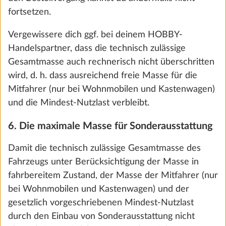
fortsetzen.
Vergewissere dich ggf. bei deinem HOBBY-
Handelspartner, dass die technisch zulässige
Gesamtmasse auch rechnerisch nicht überschritten
wird, d. h. dass ausreichend freie Masse für die
Mitfahrer (nur bei Wohnmobilen und Kastenwagen)
und die Mindest-Nutzlast verbleibt.
6. Die maximale Masse für Sonderausstattung
Außensteckdose 12 V / 230 V, inkl. SAT-
Mehr 
Damit die technisch zulässige Gesamtmasse des
/ TV-Anschluss
Fahrzeugs unter Berücksichtigung der Masse in
0,4 kg
fahrbereitem Zustand, der Masse der Mitfahrer (nur
188 €
bei Wohnmobilen und Kastenwagen) und der
gesetzlich vorgeschriebenen Mindest-Nutzlast
Hinzufügen
durch den Einbau von Sonderausstattung nicht