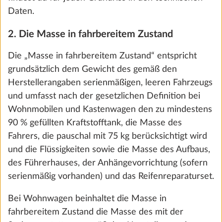
Daten.
2. Die Masse in fahrbereitem Zustand
Die „Masse in fahrbereitem Zustand“ entspricht
grundsätzlich dem Gewicht des gemäß den
Herstellerangaben serienmäßigen, leeren Fahrzeugs
und umfasst nach der gesetzlichen Definition bei
Wohnmobilen und Kastenwagen den zu mindestens
90 % gefüllten Kraftstofftank, die Masse des
Panorama-Dachfenster "HOBBY TOP",
Mehr 
Fahrers, die pauschal mit 75 kg berücksichtigt wird
ausstellbar, doppelt verglast und getönt
und die Flüssigkeiten sowie die Masse des Aufbaus,
8,6 kg
des Führerhauses, der Anhängevorrichtung (sofern
2.405 €
serienmäßig vorhanden) und das Reifenreparaturset.
Bei Wohnwagen beinhaltet die Masse in
Hinzufügen
fahrbereitem Zustand die Masse des mit der