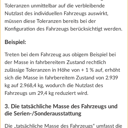
Toleranzen unmittelbar auf die verbleibende
Hinzufügen
Nutzlast des individuellen Fahrzeugs auswirkt,
müssen diese Toleranzen bereits bei der
Konfiguration des Fahrzeugs berücksichtigt werden.
Beispiel:
Treten bei dem Fahrzeug aus obigem Beispiel bei
der Masse in fahrbereitem Zustand rechtlich
zulässige Toleranzen in Höhe von + 1 % auf, erhöht
sich die Masse in fahrbereitem Zustand von 2.939
kg auf 2.968,4 kg, wodurch die Nutzlast des
Fahrzeugs um 29,4 kg reduziert wird.
Bettumbau für Sitzgruppe inkl. Polster
Mehr 
3. Die tatsächliche Masse des Fahrzeugs und
14,0 kg
die Serien-/Sonderausstattung
417 €
Die „tatsächliche Masse des Fahrzeugs“ umfasst die