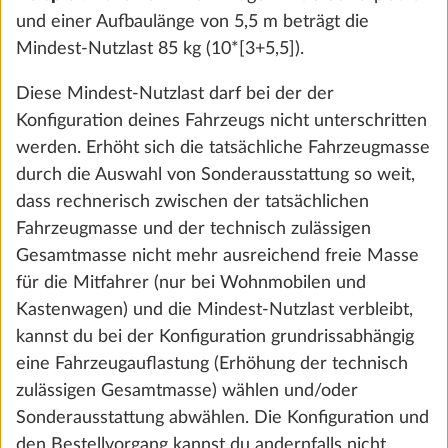
und einer Aufbaulänge von 5,5 m beträgt die
Mindest-Nutzlast 85 kg (10*[3+5,5]).
Diese Mindest-Nutzlast darf bei der der
Konfiguration deines Fahrzeugs nicht unterschritten
werden. Erhöht sich die tatsächliche Fahrzeugmasse
durch die Auswahl von Sonderausstattung so weit,
dass rechnerisch zwischen der tatsächlichen
Fahrzeugmasse und der technisch zulässigen
Gesamtmasse nicht mehr ausreichend freie Masse
für die Mitfahrer (nur bei Wohnmobilen und
Funkalarmsystem mit Gaswarner für
Mehr 
Kastenwagen) und die Mindest-Nutzlast verbleibt,
Narkosegase, Propan und Butan
kannst du bei der Konfiguration grundrissabhängig
1,0 kg
eine Fahrzeugauflastung (Erhöhung der technisch
568 €
zulässigen Gesamtmasse) wählen und/oder
Sonderausstattung abwählen. Die Konfiguration und
Hinzufügen
den Bestellvorgang kannst du andernfalls nicht