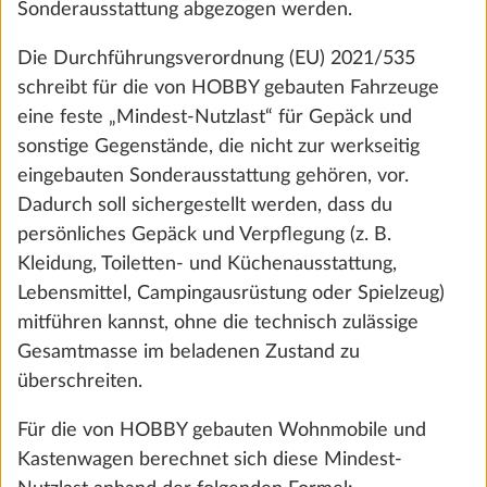
Sonderausstattung abgezogen werden.
Die Durchführungsverordnung (EU) 2021/535
schreibt für die von HOBBY gebauten Fahrzeuge
eine feste „Mindest-Nutzlast“ für Gepäck und
sonstige Gegenstände, die nicht zur werkseitig
eingebauten Sonderausstattung gehören, vor.
Dadurch soll sichergestellt werden, dass du
persönliches Gepäck und Verpflegung (z. B.
Kleidung, Toiletten- und Küchenausstattung,
Lebensmittel, Campingausrüstung oder Spielzeug)
Gasdruckregler TRUMA DuoControl inkl.
Mehr 
Umschaltautomatik, Crash-Sensor, Eis-Ex
mitführen kannst, ohne die technisch zulässige
und Gasfilter
Gesamtmasse im beladenen Zustand zu
2,4 kg
überschreiten.
619 €
Für die von HOBBY gebauten Wohnmobile und
Kastenwagen berechnet sich diese Mindest-
Hinzufügen