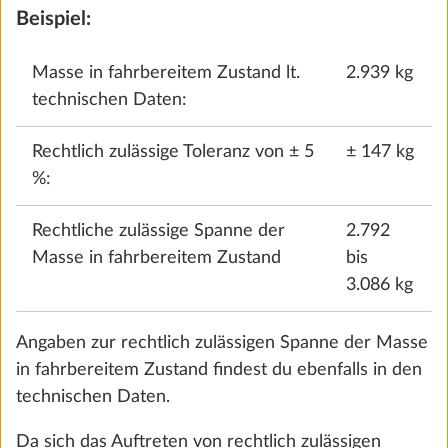
Beispiel:
SCHRITT 3 VON 6
Wohnausstattung
Masse in fahrbereitem Zustand lt.
2.939 kg
technischen Daten:
Rechtlich zulässige Toleranz von ± 5
± 147 kg
%:
Rechtliche zulässige Spanne der
2.792
Masse in fahrbereitem Zustand
bis
3.086 kg
Angaben zur rechtlich zulässigen Spanne der Masse
Teppichboden im Wohnraum,
Mehr 
in fahrbereitem Zustand findest du ebenfalls in den
herausnehmbar
technischen Daten.
10,0 kg
388 €
Da sich das Auftreten von rechtlich zulässigen