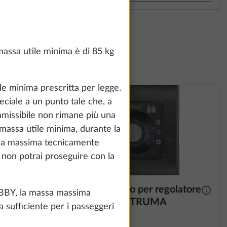
massa utile minima è di 85 kg
le minima prescritta per legge.
eciale a un punto tale che, a
ammissibile non rimane più una
 massa utile minima, durante la
ssa massima tecnicamente
i non potrai proseguire con la
gas
Display remoto per regolatore
Maggiori informazioni
Maggio
HOBBY, la massa massima
l.
pressione gas TRUMA
 sufficiente per i passeggeri
 di
DuoControl