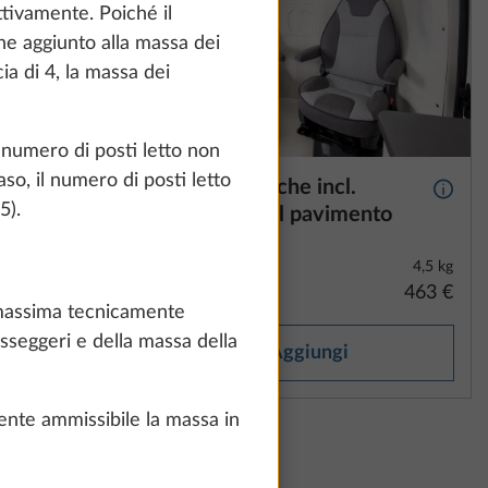
how details" link.
ttivamente. Poiché il
ne aggiunto alla massa dei
a di 4, la massa dei
Accept all
l numero di posti letto non
so, il numero di posti letto
OBBY
Tendine termiche incl.
Maggiori informazioni
Maggio
5).
a
isolamento del pavimento
8,6 kg
4,5 kg
2.466 €
463 €
a massima tecnicamente
sseggeri e della massa della
Aggiungi
ente ammissibile la massa in