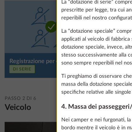
La “dotazione di serie” compre
prescritte per legge, tra cui an
reperibili nel nostro configura
La “dotazione speciale” compre
applicati al veicolo di fabbrica
dotazione speciale, invece, al
stesso successivamente alla co
Registrazione per 4 persone
sono sempre reperibili nel nos
DI SERIE
Ti preghiamo di osservare che i
massa della dotazione special
specifiche relative alle singole p
PASSO 2 DI 6
We use cookies t
Veicolo
4. Massa dei passeggeri
improve our comm
data for statisti
Nei camper e nei furgonati, l
all". You can rev
bordo mentre il veicolo è in m