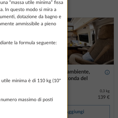
una “massa utile minima” fissa
ca. In questo modo si mira a
indumenti, dotazione da bagno e
camente ammissibile a pieno
diante la formula seguente:
na di
Illuminazione ambiente,
Maggiori informazioni
Maggio
versione a seconda del
 utile minima è di 110 kg (10*
modello
10,0 kg
0,3 kg
262 €
139 €
el numero massimo di posti
Aggiungi