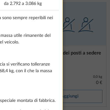
da 2.792 a 3.086 kg
ia sono sempre reperibili nei
a massa utile rimanente del
l veicolo.
i a sedere
Riduzione a 3 dei posti a sedere
consentiti
1
ia si verificano tolleranze
68,4 kg, con il che la massa
0,0 kg
0,0 kg
0 €
0 €
Aggiungi
speciale montata di fabbrica.