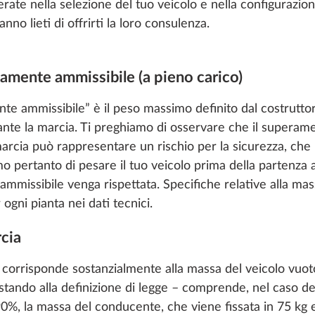
rate nella selezione del tuo veicolo e nella configurazion
no lieti di offrirti la loro consulenza.
amente ammissibile (a pieno carico)
 ammissibile” è il peso massimo definito dal costruttore
ante la marcia. Ti preghiamo di osservare che il supera
rcia può rappresentare un rischio per la sicurezza, che 
amo pertanto di pesare il tuo veicolo prima della partenza a
missibile venga rispettata. Specifiche relative alla m
ogni pianta nei dati tecnici.
rcia
 corrisponde sostanzialmente alla massa del veicolo vuot
stando alla definizione di legge – comprende, nel caso dei
0%, la massa del conducente, che viene fissata in 75 kg e