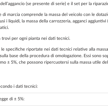
 dell’aggancio (se presente di serie) e il set per la ripara
e di marcia comprende la massa del veicolo con le dotazi
si i liquidi, la massa della carrozzeria, agganci aggiuntivi (
tici.
trovi per ogni pianta nei dati tecnici.
e specifiche riportate nei dati tecnici relative alla mass
sulla base della procedura di omologazione. Essi sono sog
imo ± 5%, che possono ripercuotersi sulla massa utile del 
O
ACQUA, GAS, ELETTRICITÀ
RISCALDAMENTO, CLIMATIZZA
condo i dati tecnici:
legge di ± 5%: