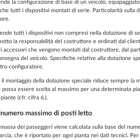
nde la configurazione di base di un veicolo, equipaggiato 
che tutti i dispositivi montati di serie. Particolarità sulla
tore.
nde tutti i dispositivi non compresi nella dotazione di 
 sotto la responsabilità del costruttore e ordinati dal clie
tri accessori che vengono montati dal costruttore, dal pa
nsegna del veicolo. Specifiche relative alla dotazione spe
tro configuratore.
l montaggio della dotazione speciale riduce sempre la mass
e possa essere scelta al massimo per una determinata pia
iante (cfr. cifra 6.).
o enable you to make the best possible use of our websi
/numero massimo di posti letto
unication with you. We take your preferences into ac
cs and marketing only if you give us your consent by click
a massa dei passeggeri viene calcolata sulla base del n
oke your consent at any time with effect for the future. 
arcia, che è riportato per ogni pianta nei dati tecnici. P