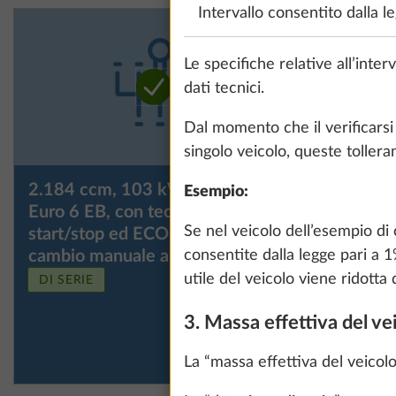
Intervallo consentito dalla l
Le specifiche relative all’inte
dati tecnici.
Dal momento che il verificarsi 
singolo veicolo, queste toller
2.184 ccm, 103 kW / 140 CV,
2.184 cc
Esempio:
Euro 6 EB, con tecnologia
Euro 6 EB
Se nel veicolo dell’esempio di
start/stop ed ECO-Pack con
start/st
cambio manuale a 6 rapporti
cambio au
consentite dalla legge pari a 
utile del veicolo viene ridotta 
DI SERIE
3. Massa effettiva del ve
La “massa effettiva del veicol