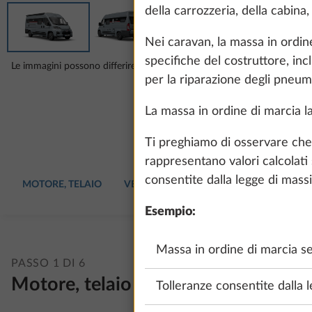
della carrozzeria, della cabina,
Nei caravan, la massa in ordin
specifiche del costruttore, inclu
Le immagini possono differire dalla tua configurazione selezionata.
per la riparazione degli pneuma
La massa in ordine di marcia la 
Ti preghiamo di osservare che l
rappresentano valori calcolati 
consentite dalla legge di mass
MOTORE, TELAIO
VEICOLO
DOTAZIONI ZONA GIORN
Esempio:
Massa in ordine di marcia se
PASSO 1 DI 6
Motore, telaio
Tolleranze consentite dalla 