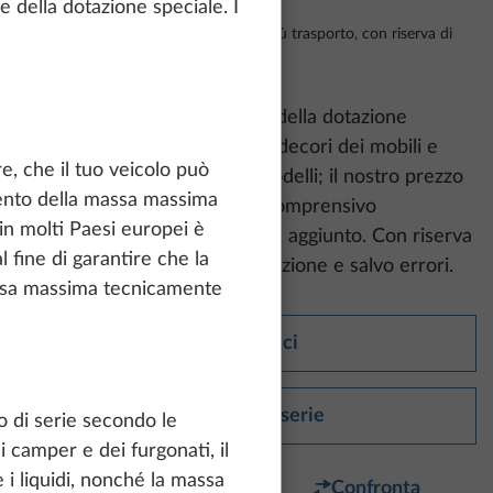
e della dotazione speciale. I
Franco stabilimento, incl. IVA al 19% più trasporto, con riserva di
modifiche
Considerare che:
le immagini della dotazione
mostrate possono raffigurare decori dei mobili e
, che il tuo veicolo può
tappezzerie di altre serie e modelli; il nostro prezzo
mento della massa massima
consigliato non vincolante è comprensivo
in molti Paesi europei è
dell’imposta di legge sul valore aggiunto. Con riserva
l fine di garantire che la
di modifiche a struttura e dotazione e salvo errori.
assa massima tecnicamente
Dati tecnici
Dotazioni di serie
o di serie secondo le
 camper e dei furgonati, il
 i liquidi, nonché la massa
Preferito
Confronta