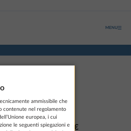
MENU
so
tecnicamente ammissibile che
ono contenute nel regolamento
ell’Unione europea, i cui
zione le seguenti spiegazioni e
a partire da 75.300 €