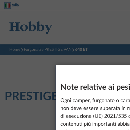
Italia
Home
Furgonati
PRESTIGE VAN
640 ET
Note relative ai pesi
PRESTIGE VAN
640 ET
Ogni camper, furgonato o car
non deve essere superata in ma
di esecuzione (UE) 2021/535 de
contenuti più importanti abbia