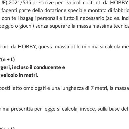
UE) 2021/535 prescrive per i veicoli costruiti da HOBBY 
on facenti parte della dotazione speciale montata di fabbri
con te i bagagli personali e tutto il necessario (ad es. 
mpeggio o giochi) senza superare la massa massima tecni
truiti da HOBBY, questa massa utile minima si calcola me
(n + L)
eri, incluso il conducente e
veicolo in metri.
 cuscino per
Letto a scomparsa cabi
oni
Maggiori informazioni
e la dinette in letto
guida incluso cuscino
sti letto omologati e una lunghezza di 7 metri, la massa
14,0 kg
428 €
nima prescritta per legge si calcola, invece, sulla base d
Aggiungi
Aggiungi