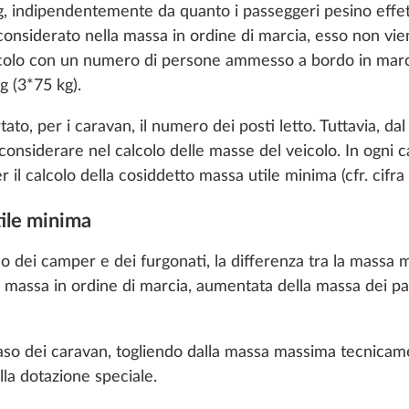
 cookies and customization options by clicking on the "S
5 kg, indipendentemente da quanto i passeggeri pesino effe
considerato nella massa in ordine di marcia, esso non vie
icolo con un numero di persone ammesso a bordo in marci
g (3*75 kg).
Decline
tato, per i caravan, il numero dei posti letto. Tuttavia, da
onsiderare nel calcolo delle masse del veicolo. In ogni ca
ella cabina di guida
Oblò panoramico “H
oni
Maggiori informazioni
il calcolo della cosiddetto massa utile minima (cfr. cifra 
TOP”, apribile, a doppi
vetratura e tonalizzata
tile minima
1,5 kg
98 €
aso dei camper e dei furgonati, la differenza tra la mass
a massa in ordine di marcia, aumentata della massa dei pa
Aggiungi
Aggiungi
 caso dei caravan, togliendo dalla massa massima tecnicam
lla dotazione speciale.