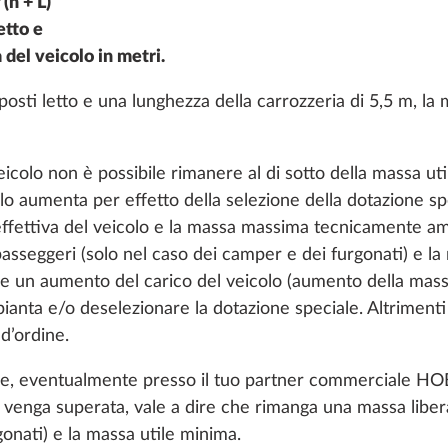
(n + L)
etto e
 del veicolo in metri.
osti letto e una lunghezza della carrozzeria di 5,5 m, la 
icolo non è possibile rimanere al di sotto della massa uti
olo aumenta per effetto della selezione della dotazione sp
sa effettiva del veicolo e la massa massima tecnicamente 
passeggeri (solo nel caso dei camper e dei furgonati) e la
re un aumento del carico del veicolo (aumento della ma
 pianta e/o deselezionare la dotazione speciale. Altriment
d’ordine.
 delle acque grigie,
Regolatore pressione 
oni
Maggiori informazioni
o che, eventualmente presso il tuo partner commerciale 
riscaldato
TRUMA DuoControl inc
venga superata, vale a dire che rimanga una massa libera
dispositivo automatico
gonati) e la massa utile minima.