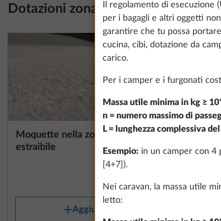
Il regolamento di esecuzione (
Dotazioni zona giorno
per i bagagli e altri oggetti n
garantire che tu possa portare 
cucina, cibi, dotazione da ca
carico.
Per i camper e i furgonati cos
Massa utile minima in kg ≥ 10*
n = numero massimo di passegg
L = lunghezza complessiva del 
Moquette nella zona giorno,
Ulteriore
Maggiori informazi
estraibile
trasformar
Esempio:
in un camper con 4 po
[4+7]).
10,0 kg
398 €
Nei caravan, la massa utile mi
letto:
Aggiungi