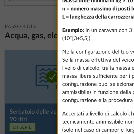
Massa utile minima in kg ≥ 10*
n = numero massimo di posti l
L = lunghezza della carrozzeria
PASSO 4 DI 6
Esempio:
in un caravan con 3 p
Acqua, gas, elettricità
(10*[3+5,5]).
Nella configurazione del tuo ve
Se la massa effettiva del veic
livello di calcolo, tra la mas
massa libera sufficiente per i 
configurazione puoi seleziona
ammissibile) in funzione della
configurazione e la procedura 
Serbatoio delle acque grigie,
Serbatoio
Maggiori informazi
Accertati a livello di calcol
90 litri
90 litri, 
tecnicamente ammissibile non 
DI SERIE
(solo nel caso di camper e fur