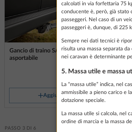
information about
calcolati in via forfettaria 7
conducente è, però, già stato 
passeggeri. Nel caso di un ve
passeggeri è, dunque, di 225 k
Show details
Sempre nei dati tecnici è ripor
risulta una massa separata da c
Gancio di traino SAWIKO,
Tappeti n
Maggiori informazi
nei caravan è determinante per 
asportabile
5. Massa utile e massa u
27,0 kg
1.449 €
La “massa utile” indica, nel c
ammissibile a pieno carico e l
Aggiungi
dotazione speciale.
La massa utile si calcola, nel
ordine di marcia e la massa de
PASSO 3 DI 6