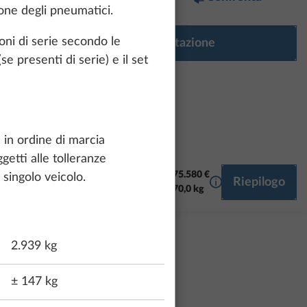
zione degli pneumatici.
oni di serie secondo le
Configura dotazione
se presenti di serie) e il set
a in ordine di marcia
getti alle tolleranze
75.580 €
singolo veicolo.
Maggiori informaz
Riepilogo
TORE
MULTIMEDIA
70,0 kg
2.939 kg
± 147 kg