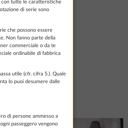
con tutte le caratteristiche
 dotazione di serie sono
serie che possono essere
nte. Non fanno parte della
rtner commerciale o da te
ciale ordinabile di fabbrica
a utile (cfr. cifra 5.). Quale
nta lo puoi desumere dalle
te and to
count and process
ing on "Accept
umero di persone ammesso a
You can find more
er ogni passeggero vengono