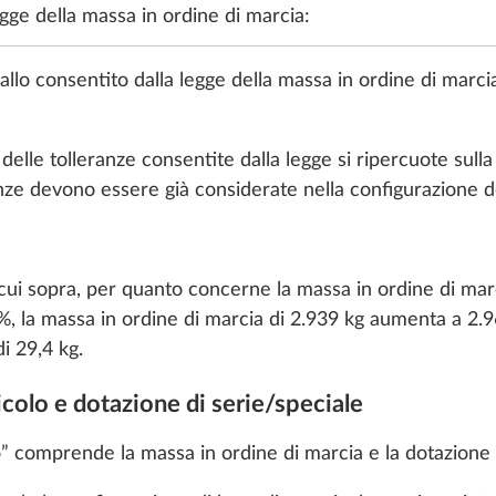
egge della massa in ordine di marcia:
rvallo consentito dalla legge della massa in ordine di marc
delle tolleranze consentite dalla legge si ripercuote sull
anze devono essere già considerate nella configurazione de
m, 103 kW / 140 CV,
Riduzione a 2 dei post
, con tecnologia
consentiti
1
 cui sopra, per quanto concerne la massa in ordine di marc
op ed ECO-Pack con
tomatico a 8 rapporti
1%, la massa in ordine di marcia di 2.939 kg aumenta a 2.9
31,3 kg
di 29,4 kg.
3.784 €
icolo e dotazione di serie/speciale
Aggiungi
Aggiungi
o” comprende la massa in ordine di marcia e la dotazione 