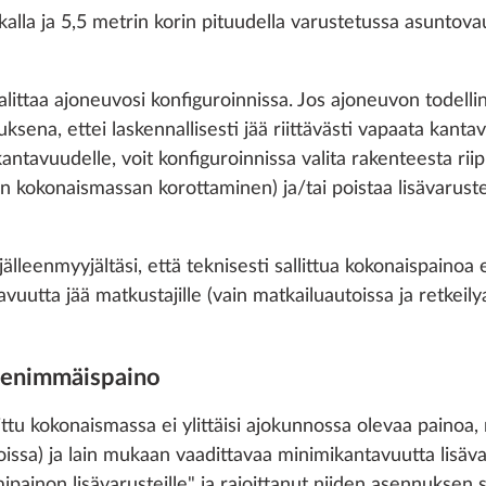
Lisää
Lisää
alla ja 5,5 metrin korin pituudella varustetussa asunto
alittaa ajoneuvosi konfiguroinnissa. Jos ajoneuvon todelli
ksena, ettei laskennallisesti jää riittävästi vapaata kantav
kantavuudelle, voit konfiguroinnissa valita rakenteesta 
van kokonaismassan korottaminen) ja/tai poistaa lisävarust
leenmyyjältäsi, että teknisesti sallittua kokonaispainoa ei
tavuutta jää matkustajille (vain matkailuautoissa ja retkeily
tu enimmäispaino
ittu kokonaismassa ei ylittäisi ajokunnossa olevaa painoa,
isäiliö 90 l,
Kaasupainesäädin T
Lisätietoa
toissa) ja lain mukaan vaadittavaa minimikantavuutta lisä
tävä
DuoControl sis.
ainon lisävarusteille" ja rajoittanut niiden asennuksen 