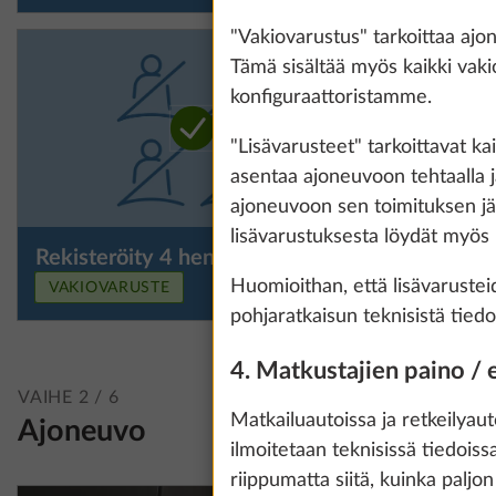
"Vakiovarustus" tarkoittaa ajo
Tämä sisältää myös kaikki vaki
konfiguraattoristamme.
"Lisävarusteet" tarkoittavat kai
asentaa ajoneuvoon tehtaalla j
ajoneuvoon sen toimituksen jälke
lisävarustuksesta löydät myös
Rekisteröity 4 henkilölle
Huomioithan, että lisävarustei
VAKIOVARUSTE
pohjaratkaisun teknisistä tiedo
4. Matkustajien paino 
We use cookies t
VAIHE 2 / 6
improve our comm
Matkailuautoissa ja retkeilyau
Ajoneuvo
data for statisti
ilmoitetaan teknisissä tiedoiss
all". You can rev
riippumatta siitä, kuinka paljo