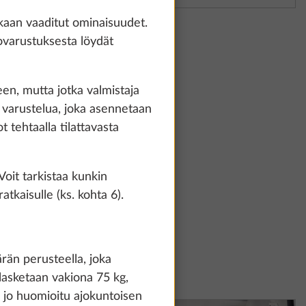
kaan vaaditut ominaisuudet.
ovarustuksesta löydät
seen, mutta jotka valmistaja
a varustelua, joka asennetaan
t tehtaalla tilattavasta
oit tarkistaa kunkin
tkaisulle (ks. kohta 6).
te and to
count and process
rän perusteella, joka
ing on "Accept
 lasketaan vakiona 75 kg,
You can find more
n jo huomioitu ajokuntoisen