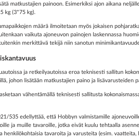
 cookies and customization options by clicking on the "S
sätä matkustajien painoon. Esimerkiksi ajon aikana neljäll
5 kg (3*75 kg).
mapaikkojen määrä ilmoitetaan myös jokaisen pohjaratkai
Decline
tenkaan vaikuta ajoneuvon painojen laskennassa huomioi
tenkin merkittävä tekijä niin sanotun minimikantavuuden
äiskantavuus
jaamossa
Panoraamakattoikkun
Lisätietoa
”HOBBY TOP”, avattav
uautoissa ja retkeilyautoissa eroa teknisesti sallitun kok
kaksinkertainen lasitus
lä, johon lisätään matkustajien paino ja lisävarusteiden p
tummennettu
1,5 kg
asketaan vähentämällä teknisesti sallitusta kokonaismass
100 €
Lisää
Lisää
1/535 edellyttää, että Hobbyn valmistamille ajoneuvoille
e ja muille tavaroille, jotka eivät kuulu tehtaalla asennett
a henkilökohtaisia tavaroita ja varusteita (esim. vaatteita, h