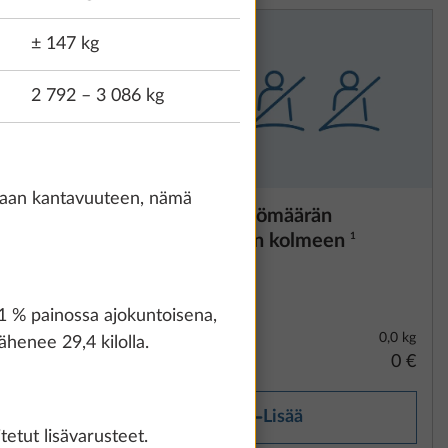
± 147 kg
2 792 – 3 086 kg
olevaan kantavuuteen, nämä
Sallitun henkilömäärän
n
pienentäminen kolmeen
1
1
 +1 % painossa ajokuntoisena,
0,0 kg
0,0 kg
ähenee 29,4 kilolla.
0 €
0 €
Lisää
etut lisävarusteet.