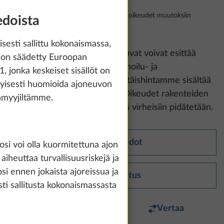
Tehtaalta, sis. alv:n 25,5 %, lisäksi rahti, oikeudet muutoksiin
edoista
pidätetään
sesti sallittu kokonaismassa,
Huomaa:
Näytetyt varustelukuvat voivat esittää
et on säädetty Euroopan
muiden sarjojen ja mallien verhoilu- ja
 jonka keskeiset sisällöt on
kalustevaihtoehtoja. Ohjevähittäishintamme sisältää
rityisesti huomioida ajoneuvon
lakisääteisen arvonlisäveron. Oikeudet rakenteiden
enmyyjiltämme.
ja varustusten muutoksiin sekä virheisiin pidätetään.
Tekniset tiedot
osi voi olla kuormitettuna ajon
aiheuttaa turvallisuusriskejä ja
i ennen jokaista ajoreissua ja
Vakiovarustus
esti sallitusta kokonaismassasta
Suosikki
Vertaa