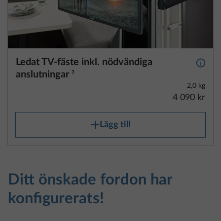
Ledat TV-fäste inkl. nödvändiga
Mer i
anslutningar
3
2,0 kg
4 090 kr
Lägg till
Ditt önskade fordon har
konfigurerats!