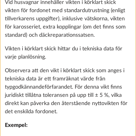
kompaktbilar skillnaden mellan den högsta tekniskt
tillåtna lastade vikten och vikten i körklart skick ökat
med vikten för passagerarna och vikten för
extrautrustningen.
För husvagnar räknar man fram nyttovikten genom
att man från den högsta tekniskt tillåtna vikten drar
av vikten i körklart skick och vikten för
extrautrustningen.
Cityvatten anslutning
Mer i
0,5 kg
Genomförandeförordningen (EU) 2021/535
3 260 kr
föreskriver för fordon byggda av HOBBY en fast
”minsta nyttovikt” för packning och övriga föremål
Lägg till
som inte hör till den extrautrustning som installeras
på fabriken. Därigenom ska det säkerställas att du
kan ta med personlig packning och förplägnad (t.ex.
kläder, toalett- och köksutrustning, livsmedel,