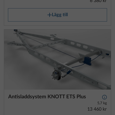
Antisladdsystem KNOTT ETS Plus
Mer i
5,7 kg
13 460 kr
Lägg till