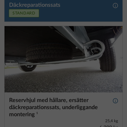
Reservhjul med hållare, ersätter
Mer i
däckreparationssats, underliggande
montering
1
25,4 kg
6 380 kr
Lägg till