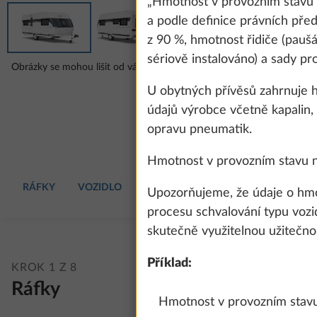
„Hmotnost v provozním stavu“
a podle definice právních př
z 90 %, hmotnost řidiče (paušál
sériově instalováno) a sady p
Obrázky se mohou lišit od vámi zvolené konfigurace.
U obytných přívěsů zahrnuje 
údajů výrobce včetně kapalin, 
opravu pneumatik.
Hmotnost v provozním stavu n
RÁFKY
VOZIDLO
ČALOUNĚNÍ
OBYTNÁ VÝBAVA
Upozorňujeme, že údaje o hmo
procesu schvalování typu vozid
skutečně využitelnou užitečno
Příklad:
KROK 1 Z 8
Ráfky
Hmotnost v provozním stavu