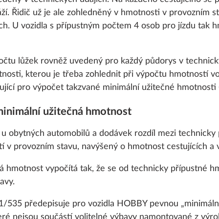
25,4 kg
 cookies and customization options by clicking on the "S
13 000 Kč
áží. Řidič už je ale zohledněný v hmotnosti v provozním 
ích. U vozidla s přípustným počtem 4 osob pro jízdu tak h
Přidat
Přidat
Decline
počtu lůžek rovněž uvedený pro každý půdorys v technick
sti, kterou je třeba zohlednit při výpočtu hmotností voz
jící pro výpočet takzvané minimální užitečné hmotnosti (
minimální užitečná hmotnost
 u obytných automobilů a dodávek rozdíl mezi technicky
í v provozním stavu, navýšený o hmotnost cestujících a v
á hmotnost vypočítá tak, že se od technicky přípustné h
avy.
021/535 předepisuje pro vozidla HOBBY pevnou „minimáln
eré nejsou součástí volitelné výbavy namontované z výroby