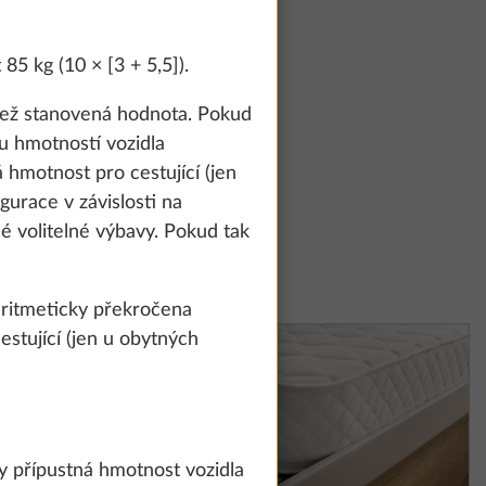
5 kg (10 × [3 + 5,5]).
 než stanovená hodnota. Pokud
u hmotností vozidla
hmotnost pro cestující (jen
urace v závislosti na
é volitelné výbavy. Pokud tak
aritmeticky překročena
stující (jen u obytných
y přípustná hmotnost vozidla