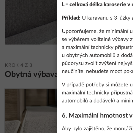
L = celková délka karoserie v
Příklad:
U karavanu s 3 lůžky a
Upozorňujeme, že minimální už
se výběrem volitelné výbavy z
a maximální technicky přípust
u obytných automobilů a dodáv
půdorysu zvolit zvýšení nejvyš
KROK 4 Z 8
neučiníte, nebudete moct pokr
Obytná výbava
V případě potřeby si můžete 
maximální technicky přípustná 
automobilů a dodávek) a minim
6. Maximální hmotnost v
Aby bylo zajištěno, že montáž