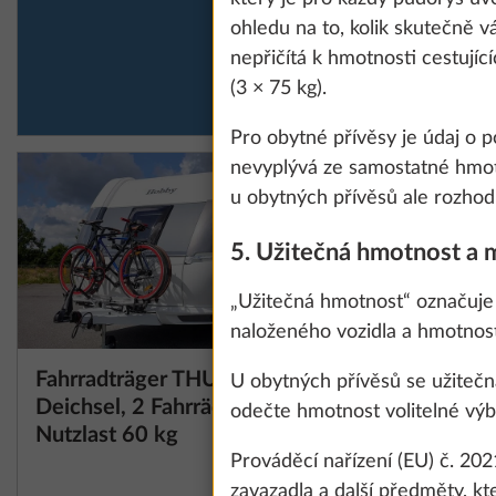
information about
ohledu na to, kolik skutečně v
nepřičítá k hmotnosti cestujíc
(3 × 75 kg).
Show details
Pro obytné přívěsy je údaj o 
nevyplývá ze samostatné hmotno
u obytných přívěsů ale rozhodu
5. Užitečná hmotnost a 
„Užitečná hmotnost“ označuje
naloženého vozidla a hmotnost
Fahrradträger THULE, für
Další informace
U obytných přívěsů se užitečn
Deichsel, 2 Fahrräder,
odečte hmotnost volitelné výb
Nutzlast 60 kg
Prováděcí nařízení (EU) č. 2
10,0 kg
11 000 Kč
zavazadla a další předměty, kt