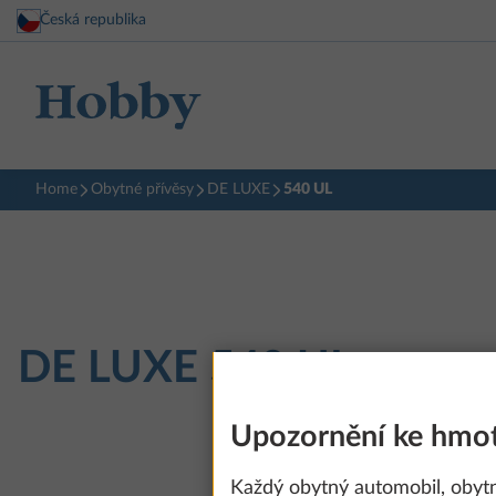
Česká republika
Home
Obytné přívěsy
DE LUXE
540 UL
DE LUXE
540 UL
Upozornění ke hmot
Každý obytný automobil, obyt