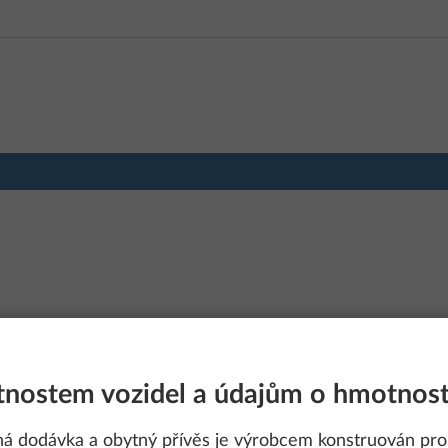
nostem vozidel a údajům o hmotnost
ná dodávka a obytný přívěs je výrobcem konstruován pro