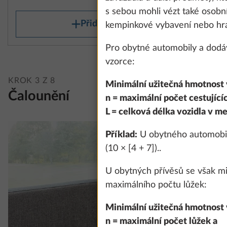
s sebou mohli vézt také osobní
Přidat
kempinkové vybavení nebo hrač
Pro obytné automobily a dodá
vzorce:
KROK 3 Z 8
Minimální užitečná hmotnost v
Čalounění
n = maximální počet cestujícíc
L = celková délka vozidla v me
Příklad:
U obytného automobilu
(10 × [4 + 7])..
U obytných přívěsů se však m
maximálního počtu lůžek:
Minimální užitečná hmotnost v
n = maximální počet lůžek a