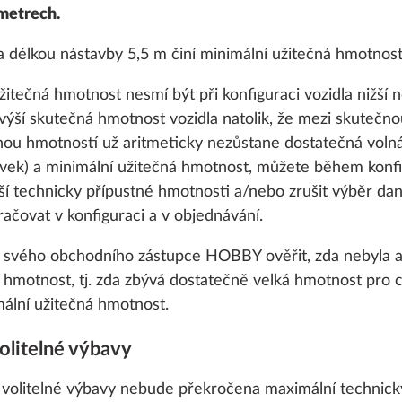
 metrech.
 délkou nástavby 5,5 m činí minimální užitečná hmotnost 8
itečná hmotnost nesmí být při konfiguraci vozidla nižší
výší skutečná hmotnost vozidla natolik, že mezi skutečno
nou hmotností už aritmeticky nezůstane dostatečná volná 
ek) a minimální užitečná hmotnost, můžete během konfig
ší technicky přípustné hmotnosti a/nebo zrušit výběr dan
ačovat v konfiguraci a v objednávání.
u svého obchodního zástupce HOBBY ověřit, zda nebyla 
hmotnost, tj. zda zbývá dostatečně velká hmotnost pro ce
ální užitečná hmotnost.
olitelné výbavy
í volitelné výbavy nebude překročena maximální technick