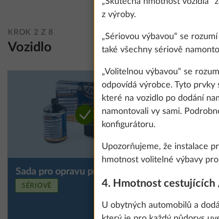
„Skutečná hmotnost vozidla“ 
z výroby.
KROK 2 Z 8
„Sériovou výbavou“ se rozumí 
Vozidlo
také všechny sériově namonto
„Volitelnou výbavou“ se rozum
odpovídá výrobce. Tyto prvky s
které na vozidlo po dodání na
namontovali vy sami. Podrobno
konfigurátoru.
Upozorňujeme, že instalace prv
hmotnost volitelné výbavy pro 
Sada pro opravu pneumatik
Rezervní 
Další informace
We use cookies t
4. Hmotnost cestujících 
místo sa
improve our comm
SÉRIOVĚ
pneumati
data for statisti
U obytných automobilů a dodáv
podlahu
1
all". You can rev
který je pro každý půdorys uv