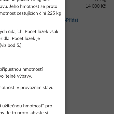
5,7 kg
21,7 kg
how details" link.
27 600 Kč
14 000 Kč
stavu. Jeho hmotnost se proto
motnost cestujících činí 225 kg
Přidat
Accept all
ých údajích. Počet lůžek však
idla. Počet lůžek je
viz bod 5.).
 přípustnou hmotností
olitelné výbavy.
motnosti v provozním stavu
í užitečnou hmotnost“ pro
. Je to proto, abyste si