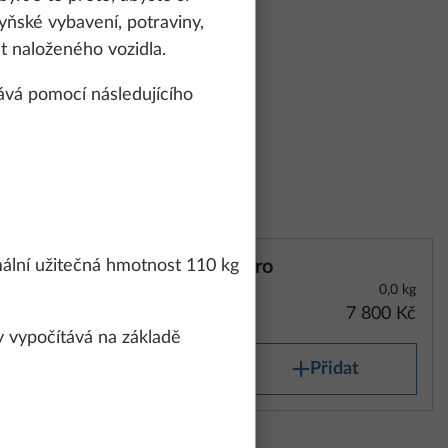
hyňské vybavení, potraviny,
t naloženého vozidla.
ává pomocí následujícího
Turo
mální užitečná hmotnost 110 kg
0,0 kg
7 800 Kč
 vypočítává na základě
Přidat