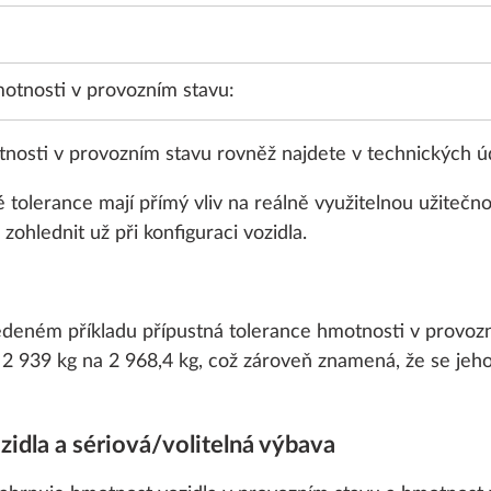
Ocelové d
Silber s
motnosti v provozním stavu:
ozdobnými
SÉRIOVĚ
tnosti v provozním stavu rovněž najdete v technických úd
 tolerance mají přímý vliv na reálně využitelnou užiteč
 zohlednit už při konfiguraci vozidla.
Ráfky z le
slitiny, stř
edeném příkladu přípustná tolerance hmotnosti v provozn
2 939 kg na 2 968,4 kg, což zároveň znamená, že se jeho
Př
idla a sériová/volitelná výbava