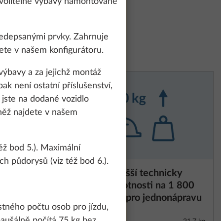
 volitelné výbavy namontované
ředepsanými prvky. Zahrnuje
ete v našem konfigurátoru.
výbavy a za jejichž montáž
k není ostatní příslušenství,
jste na dodané vozidlo
vněž najdete v našem
éž bod 5.). Maximální
h půdorysů (viz též bod 6.).
KNOTT
Zvýšení nejvyšší technicky
Další informace
te and to
přípustné hmotnosti na 1 800
count and process
kg, s úpravou pro jednonápravu
ing on "Accept
tného počtu osob pro jízdu,
You can find more
paušálně počítá 75 kg bez