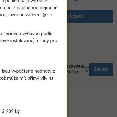
la podle údajů výrobce
vou nádrž naplněnou nejméně
če, tažného zařízení (je-li
Konfigurovat výbavu
o sériovou výbavou podle
iově instalováno) a sady pro
730 900 Kč
Další informace
Souhrn
RT HOME
MULTIMÉDIA
h jsou vypočtené hodnoty z
54,0 kg
což může mít přímý vliv na
2 939 kg