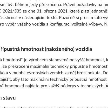
esmí být během jízdy překročena. Právní požadavky na h
) 2021/535 ze dne 31. března 2021, které platí jednotně
ás shrnuli v následujícím textu. Pozorně si prosím tato v
pro výběr vašeho vozidla a konfiguraci volitelné výbavy. 
přípustná hmotnost (naloženého) vozidla
ná hmotnost“ je výrobcem stanovená nejvyšší hmotnost, 
e, že překročení maximální technicky přípustné hmotnosti
ziko a v mnoha evropských zemích za něj hrozí pokuta. 
 zajistit, aby tato maximální technicky přípustná hmotnost
né hmotnosti najdete pro každý půdorys v technických úd
m stavu