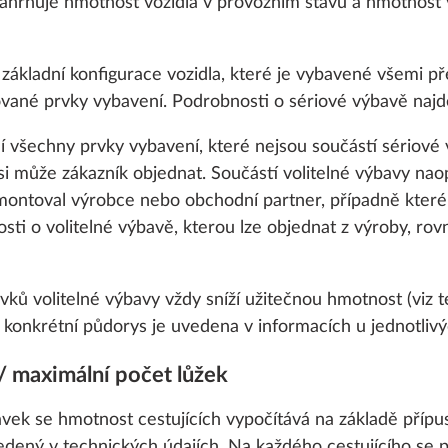
zahrnuje hmotnost vozidla v provozním stavu a hmotnost
základní konfigurace vozidla, které je vybavené všemi p
vané prvky vybavení. Podrobnosti o sériové výbavě najd
í všechny prvky vybavení, které nejsou součástí sériové 
i může zákazník objednat. Součástí volitelné výbavy naopa
montoval výrobce nebo obchodní partner, případně které 
sti o volitelné výbavě, kterou lze objednat z výroby, ro
ků volitelné výbavy vždy sníží užitečnou hmotnost (viz t
konkrétní půdorys je uvedena v informacích u jednotlivýc
kolo s držákem
Stabilizační systém 
Další informace
o enable you to make the best possible use of our websi
/ maximální počet lůžek
dy na opravu
ETS Plus
unication with you. We take your preferences into ac
k, montáž pod
cs and marketing only if you give us your consent by click
ek se hmotnost cestujících vypočítává na základě přípus
oke your consent at any time with effect for the future. 
edený v technických údajích. Na každého cestujícího se 