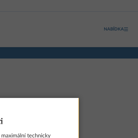
NABÍDKA
i
od 730 900 Kč
 maximální technicky