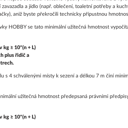
 zavazadla a jídlo (např. oblečení, toaletní potřeby a kuc
ky), aniž byste překročili technicky přípustnou hmotnos
vky HOBBY se tato minimální užitečná hmotnost vypočít
 kg ≥ 10*(n + L)
h plus řidič a
trech.
Zesto
 s 4 schválenými místy k sezení a délkou 7 m činí mini
SÉRIOVĚ
inimální užitečná hmotnost předepsaná právními předpisy
 kg ≥ 10*(n + L)