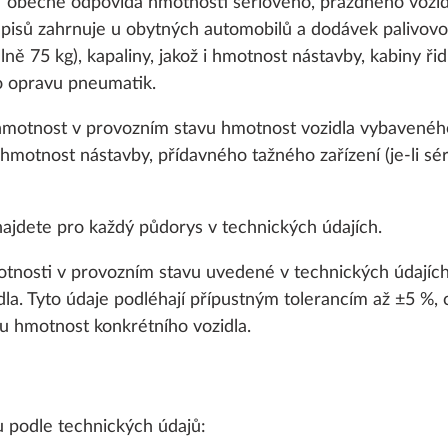
 obecně odpovídá hmotnosti sériového, prázdného vozid
edpisů zahrnuje u obytných automobilů a dodávek palivo
ně 75 kg), kapaliny, jakož i hmotnost nástavby, kabiny řidi
ro opravu pneumatik.
hmotnost v provozním stavu hmotnost vozidla vybavenéh
hmotnost nástavby, přídavného tažného zařízení (je-li sér
ajdete pro každý půdorys v technických údajích.
VODA, PLYN, ELEKTRIKA
VYTÁPĚNÍ, KLIMATIZACE
SMA
tnosti v provozním stavu uvedené v technických údajíc
la. Tyto údaje podléhají přípustným tolerancím až ±5 %, 
u hmotnost konkrétního vozidla.
 podle technických údajů: