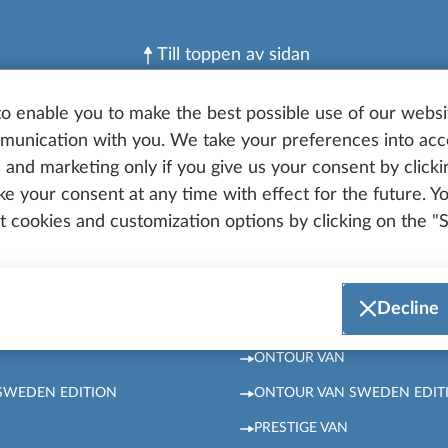
Till toppen av sidan
 PÅ FACEBOOK
HOBBY PÅ INSTAGRAM
o enable you to make the best possible use of our websi
unication with you. We take your preferences into ac
 PÅ INSTAGRAM
HOBBY PÅ YOUTUBE
cs and marketing only if you give us your consent by click
oke your consent at any time with effect for the future. 
 cookies and customization options by clicking on the "S
PÅ LINKEDIN
HOBBY PÅ TIKTOK
PORTAL
HOBBY PARTNER CENTE
Decline
VANS
ONTOUR VAN
SWEDEN EDITION
ONTOUR VAN SWEDEN EDIT
PRESTIGE VAN