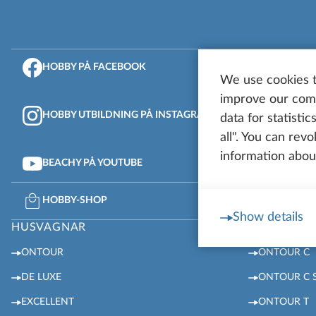
HOBBY PÅ FACEBOOK
BEACHY
We use cookies t
improve our comm
HOBBY UTBILDNING PÅ INSTAGRAM
BEACHY
data for statisti
all". You can rev
information about
BEACHY PÅ YOUTUBE
HOBBY 
HOBBY-SHOP
MEDIA
Show details
HUSVAGNAR
HUSBILAR
ONTOUR
ONTOUR C
DE LUXE
ONTOUR C 
EXCELLENT
ONTOUR T