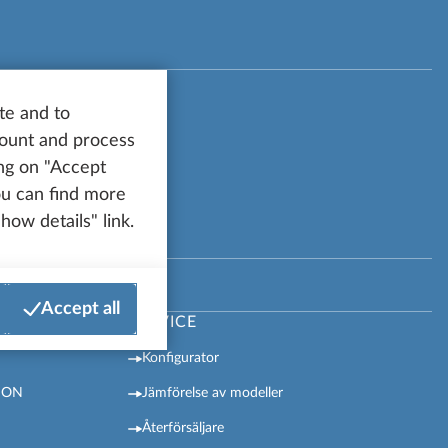
te and to
count and process
ing on "Accept
You can find more
how details" link.
R
Accept all
SERVICE
Konfigurator
ION
Jämförelse av modeller
Återförsäljare