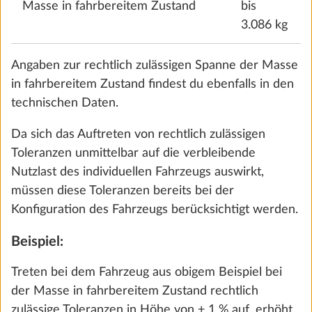
überschritten wird, hat HOBBY den Einbau von
Sonderausstattung begrenzt und herstellerseitig
eine „maximale Masse für Sonderausstattung“
festgelegt.
Gas-Außensteckdose
Mehr 
Diese berechnet sich für Wohnmobile und
1,5 kg
Kastenwagen zunächst, indem von der technisch
316 €
zulässigen Gesamtmasse die Masse in fahrbereitem
Zustand, die Masse der Mitfahrer sowie die
Hinzufügen
Mindest-Nutzlast abgezogen werden. Bei
Wohnwagen errechnet sich diese, indem von der
technisch zulässigen Gesamtmasse die Masse in
fahrbereitem Zustand und die Mindest-Nutzlast
abgezogen werden.
Da es sich bei der Masse in fahrbereitem Zustand
um einen errechneten Wert handelt, der rechtlich