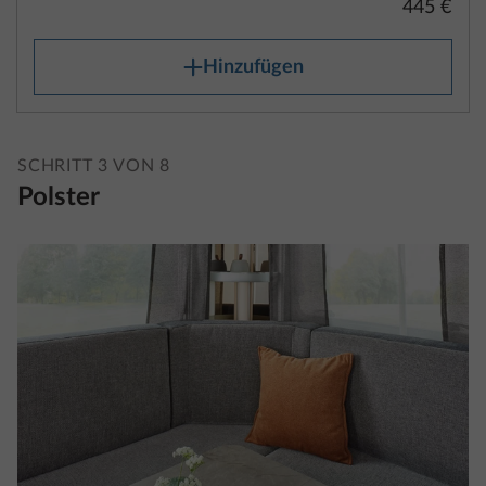
Serienausstattung gemäß den Herstellerangaben
ausgestatteten Fahrzeugs einschließlich der
Flüssigkeiten, der Masse des Aufbaus, zusätzlicher
SCHRITT 3 VON 8
Anhängevorrichtungen (sofern serienmäßig
Polster
vorhanden) und des Reifenreparatursets.
Die Masse in fahrbereitem Zustand findest du für
jeden Grundriss in den technischen Daten.
Bitte beachte, dass es sich bei den in den
technischen Daten enthaltenen Angaben zur Masse
in fahrbereitem Zustand um errechnete Werte aus
dem Typgenehmigungsverfahren handelt. Diese
unterliegen rechtlich zulässigen Toleranzen von bis
zu ± 5 %, die sich unmittelbar auf die verbleibende
Nutzlast des individuellen Fahrzeugs auswirken
können.
Zesto