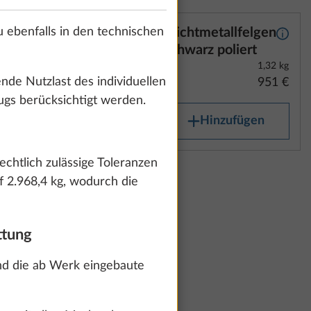
 ebenfalls in den technischen
n Silber
Leichtmetallfelgen
Mehr Informationen
Mehr 
Schwarz poliert
enden
1,32 kg
ende Nutzlast des individuellen
951 €
ugs berücksichtigt werden.
Hinzufügen
chtlich zulässige Toleranzen
llfelgen
Mehr Informationen
f 2.968,4 kg, wodurch die
1,32 kg
757 €
ttung
nd die ab Werk eingebaute
ufügen