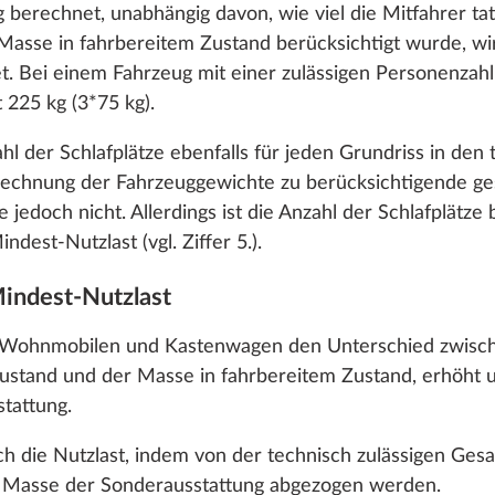
berechnet, unabhängig davon, wie viel die Mitfahrer ta
Anpassungsmöglichkeiten findest du unter dem Link „Det
 Masse in fahrbereitem Zustand berücksichtigt wurde, wi
Hinzufügen
Hinzufügen
t. Bei einem Fahrzeug mit einer zulässigen Personenzahl
 225 kg (3*75 kg).
en
Ablehnen
Zustim
 der Schlafplätze ebenfalls für jeden Grundriss in den
rechnung der Fahrzeuggewichte zu berücksichtigende ge
ze jedoch nicht. Allerdings ist die Anzahl der Schlafplä
dest-Nutzlast (vgl. Ziffer 5.).
Mindest-Nutzlast
nter Etagenbett
en
Mehr Informationen
i Wohnmobilen und Kastenwagen den Unterschied zwisch
Verb. mit
stand und der Masse in fahrbereitem Zustand, erhöht 
serheizung ALDE,
tattung.
unter Kinderbett
 die Nutzlast, indem von der technisch zulässigen Ges
5,0 kg
e Masse der Sonderausstattung abgezogen werden.