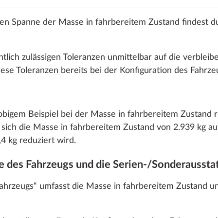
gen Spanne der Masse in fahrbereitem Zustand findest du
Stahlfelge
mit
Radzierbl
tlich zulässigen Toleranzen unmittelbar auf die verbleib
SERIE
ese Toleranzen bereits bei der Konfiguration des Fahrze
bigem Beispiel bei der Masse in fahrbereitem Zustand re
Leichtmeta
 sich die Masse in fahrbereitem Zustand von 2.939 kg au
Silber
4 kg reduziert wird.
se des Fahrzeugs und die Serien-/Sonderaussta
Fahrzeugs“ umfasst die Masse in fahrbereitem Zustand u
Hinz