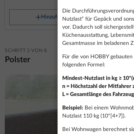
445 €
Die Durchführungsverordnung
Hinzufügen
Nutzlast“ für Gepäck und sons
vor. Dadurch soll sichergestel
Küchenausstattung, Lebensmitt
Gesamtmasse im beladenen Zu
SCHRITT 3 VON 8
Für die von HOBBY gebauten 
Polster
folgenden Formel:
Mindest-Nutzlast in kg ≥ 10*(n
n = Höchstzahl der Mitfahrer z
L = Gesamtlänge des Fahrzeug
Beispiel:
Bei einem Wohnmobil 
Nutzlast 110 kg (10*[4+7]).
Bei Wohnwagen berechnet sich