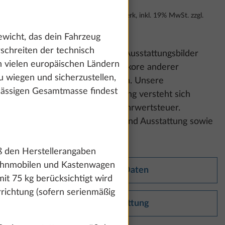
Unverbindliche Preisempfehlung ab Werk, inkl. 19% MwSt. zzgl.
Fracht, Änderungen vorbehalten
ewicht, das dein Fahrzeug
schreiten der technisch
Bitte beachte:
Die gezeigten Ausstattungsbilder
in vielen europäischen Ländern
können Polster- und Möbeldekore anderer
u wiegen und sicherzustellen,
Baureihen und Modelle zeigen. Unsere
ulässigen Gesamtmasse findest
unverbindliche Preisempfehlung versteht sich
inklusive der gesetzlichen Mehrwertsteuer.
Änderungen in Konstruktion und Ausstattung sowie
Irrtümer vorbehalten.
ß den Herstellerangaben
Wohnmobilen und Kastenwagen
Technische Daten
it 75 kg berücksichtigt wird
richtung (sofern serienmäßig
Serienausstattung