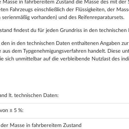
 Masse in fahrbereitem Zustand die Masse des mit der
ten Fahrzeugs einschließlich der Flüssigkeiten, der Mass
 serienmäßig vorhanden) und des Reifenreparatursets.
en.
tand findest du für jeden Grundriss in den technischen
ei den in den technischen Daten enthaltenen Angaben zu
aus dem Typgenehmigungsverfahren handelt. Diese unter
ie sich unmittelbar auf die verbleibende Nutzlast des ind
NG
WASSER, GAS, ELEKTRIK
HEIZUNG, KLIMA
SMART H
nd lt. technischen Daten:
 von ± 5 %:
e der Masse in fahrbereitem Zustand