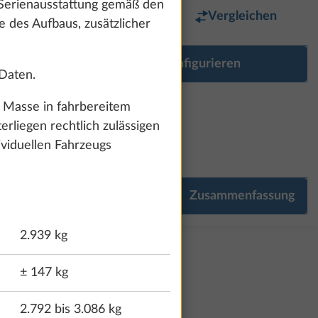
 Serienausstattung gemäß den
Favorit
Vergleichen
e des Aufbaus, zusätzlicher
Ausstattung konfigurieren
 Daten.
r Masse in fahrbereitem
liegen rechtlich zulässigen
ividuellen Fahrzeugs
30.187 €
Mehr Informationen
Zusammenfassung
OME
MULTIMEDIA
23,0 kg
2.939 kg
± 147 kg
2.792 bis 3.086 kg