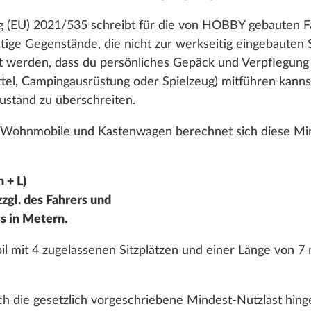
950 €
 (EU) 2021/535 schreibt für die von HOBBY gebauten Fa
Hinzufügen
tige Gegenstände, die nicht zur werkseitig eingebauten
lt werden, dass du persönliches Gepäck und Verpflegung (
el, Campingausrüstung oder Spielzeug) mitführen kannst
stand zu überschreiten.
Wohnmobile und Kastenwagen berechnet sich diese Min
 + L)
Zesto
zgl. des Fahrers und
SERIE
s in Metern.
mit 4 zugelassenen Sitzplätzen und einer Länge von 7 
 die gesetzlich vorgeschriebene Mindest-Nutzlast hin