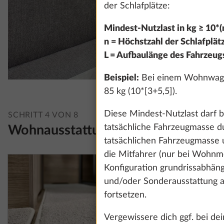
der Schlafplätze:
Mindest-Nutzlast in kg ≥ 10*(n
n = Höchstzahl der Schlafplät
L = Aufbaulänge des Fahrzeug
Beispiel:
Bei einem Wohnwagen 
85 kg (10*[3+5,5]).
Diese Mindest-Nutzlast darf b
SCHRITT 4 VON 8
tatsächliche Fahrzeugmasse d
Wohnausstattung
tatsächlichen Fahrzeugmasse 
die Mitfahrer (nur bei Wohnmo
Konfiguration grundrissabhän
und/oder Sonderausstattung ab
fortsetzen.
Vergewissere dich ggf. bei d