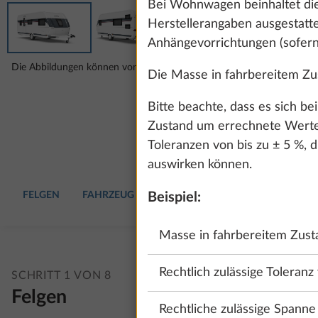
Bei Wohnwagen beinhaltet die
Herstellerangaben ausgestatte
Anhängevorrichtungen (sofern
Die Abbildungen können von deiner gewählten Konfiguration abweich
Die Masse in fahrbereitem Zus
Bitte beachte, dass es sich b
Zustand um errechnete Werte 
Toleranzen von bis zu ± 5 %, d
auswirken können.
FELGEN
FAHRZEUG
POLSTER
WOHNAUSSTATTU
Beispiel:
Masse in fahrbereitem Zusta
Rechtlich zulässige Toleranz
SCHRITT 1 VON 8
Felgen
Rechtliche zulässige Spann