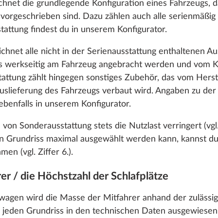
chnet die grundlegende Konfiguration eines Fahrzeugs, 
ch vorgeschrieben sind. Dazu zählen auch alle serienmäßi
tattung findest du in unserem Konfigurator.
hnet alle nicht in der Serienausstattung enthaltenen Aus
rs werkseitig am Fahrzeug angebracht werden und vom K
tattung zählt hingegen sonstiges Zubehör, das vom Herst
Auslieferung des Fahrzeugs verbaut wird. Angaben zu der 
ebenfalls in unserem Konfigurator.
 von Sonderausstattung stets die Nutzlast verringert (vgl
n Grundriss maximal ausgewählt werden kann, kannst d
en (vgl. Ziffer 6.).
d mit Halter, anstatt
Stabilisierungssyste
en
Mehr Informationen
es, um dir die bestmögliche Nutzung unserer Webseite
araturset,
ETS Plus
er / die Höchstzahl der Schlafplätze
nikation mit dir zu verbessern. Wir berücksichtigen hi
rmontage
1
verarbeiten Daten für Statistik und Marketing nur, wen
agen wird die Masse der Mitfahrer anhand der zulässi
25,4 kg
timmen und weiter“ dein Einverständnis gibst. Du kannst
529 €
r jeden Grundriss in den technischen Daten ausgewiesen 
erzeit mit Wirkung für die Zukunft widerrufen. Weitere I