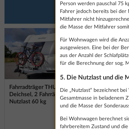
Person werden pauschal 75 kg 
den Cookies und 
Fahrer jedoch bereits bei der
Mitfahrer nicht hinzugerechne
die Masse der Mitfahrer somit
Details anzeig
Für Wohnwagen wird die Anzahl
ausgewiesen. Eine bei der Be
aus der Anzahl der Schlafplät
für die Berechnung der sog. Min
5. Die Nutzlast und die 
Fahrradträger THULE, für
Garage u
Mehr Information
Die „Nutzlast“ bezeichnet be
Deichsel, 2 Fahrräder,
(nicht in 
Gesamtmasse in beladenem Zu
Nutzlast 60 kg
Warmwas
und die Masse der Sonderauss
Maltafel 
entfällt)
2
Bei Wohnwagen berechnet sich
10,0 kg
fahrbereitem Zustand und di