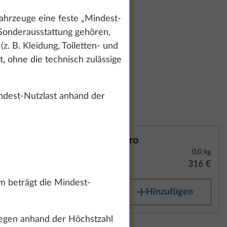
hrzeuge eine feste „Mindest-
 Sonderausstattung gehören,
z. B. Kleidung, Toiletten- und
, ohne die technisch zulässige
dest-Nutzlast anhand der
Turo
0,0 kg
316 €
m beträgt die Mindest-
Hinzufügen
gegen anhand der Höchstzahl