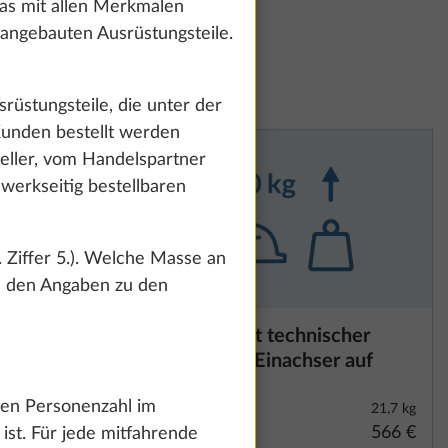
das mit allen Merkmalen
g angebauten Ausrüstungsteile.
rüstungsteile, die unter der
unden bestellt werden
eller, vom Handelspartner
werkseitig bestellbaren
. Ziffer 5.). Welche Masse an
u den Angaben zu den
m KNOTT
Auflastung mit technischer
Mehr Informationen
 zu ermöglichen
Änderung für Einachser auf
erbei deine
1.800 kg
n du uns durch
gen Personenzahl im
5,7 kg
21,7 kg
 deine
1.116 €
566 €
ist. Für jede mitfahrende
nformationen zu