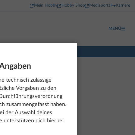
Mein Hobby
Hobby Shop
Mediaportal
Karriere
MENÜ
 Angaben
e technisch zulässige
tzliche Vorgaben zu den
e Durchführungsverordnung
dich zusammengefasst haben.
bei der Auswahl deines
 unterstützen dich hierbei
ab 29.990 €