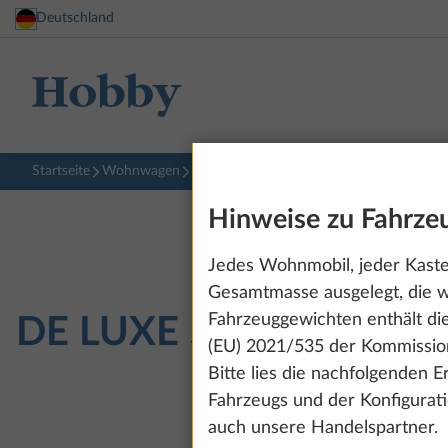
Deutschland
Startseite
Wohnwagen
DE LUXE
540 KMFe
Hinweise zu Fahrz
Jedes Wohnmobil, jeder Kasten
Gesamtmasse ausgelegt, die w
Fahrzeuggewichten enthält di
DE LUXE
540 KMFe
(EU) 2021/535 der Kommission
Bitte lies die nachfolgenden 
Fahrzeugs und der Konfigurat
auch unsere Handelspartner.