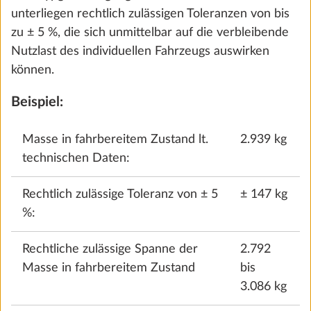
fortsetzen.
Vergewissere dich ggf. bei deinem HOBBY-
Handelspartner, dass die technisch zulässige
Gesamtmasse auch rechnerisch nicht überschritten
wird, d. h. dass ausreichend freie Masse für die
Wasserpumpe mit Zusatzschalter
Mitfahrer (nur bei Wohnmobilen und Kastenwagen)
0,4 kg
und die Mindest-Nutzlast verbleibt.
68 €
6. Die maximale Masse für Sonderausstattung
Hinzufügen
Damit die technisch zulässige Gesamtmasse des
Fahrzeugs unter Berücksichtigung der Masse in
fahrbereitem Zustand, der Masse der Mitfahrer (nur
bei Wohnmobilen und Kastenwagen) und der
gesetzlich vorgeschriebenen Mindest-Nutzlast
durch den Einbau von Sonderausstattung nicht