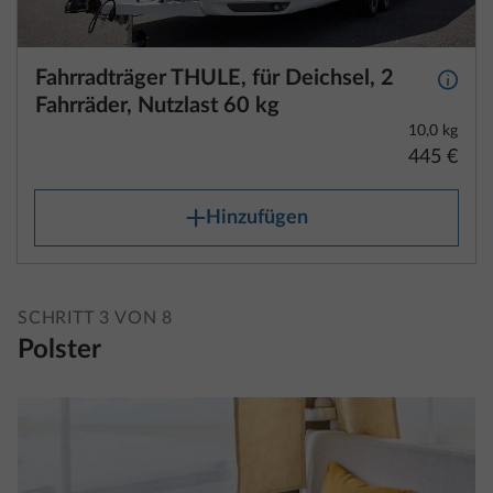
Hinzufügen
Beispiel:
Masse in fahrbereitem Zustand lt.
2.939 kg
SCHRITT 3 VON 8
technischen Daten:
Polster
Rechtlich zulässige Toleranz von ± 5
± 147 kg
%:
Rechtliche zulässige Spanne der
2.792
Masse in fahrbereitem Zustand
bis
3.086 kg
Angaben zur rechtlich zulässigen Spanne der Masse
in fahrbereitem Zustand findest du ebenfalls in den
technischen Daten.
Da sich das Auftreten von rechtlich zulässigen