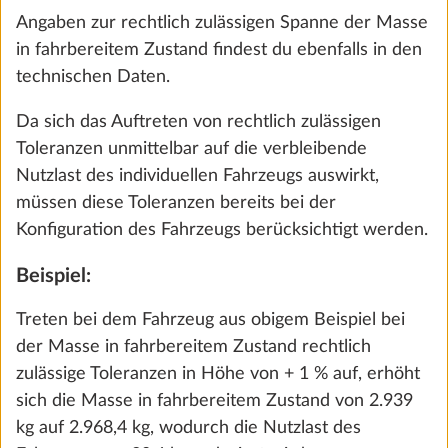
überschritten wird, hat HOBBY den Einbau von
Sonderausstattung begrenzt und herstellerseitig
eine „maximale Masse für Sonderausstattung“
festgelegt.
Diese berechnet sich für Wohnmobile und
Gas-Außensteckdose
Mehr 
Kastenwagen zunächst, indem von der technisch
1,5 kg
zulässigen Gesamtmasse die Masse in fahrbereitem
316 €
Zustand, die Masse der Mitfahrer sowie die
Mindest-Nutzlast abgezogen werden. Bei
Hinzufügen
Wohnwagen errechnet sich diese, indem von der
technisch zulässigen Gesamtmasse die Masse in
fahrbereitem Zustand und die Mindest-Nutzlast
abgezogen werden.
Da es sich bei der Masse in fahrbereitem Zustand
um einen errechneten Wert handelt, der rechtlich