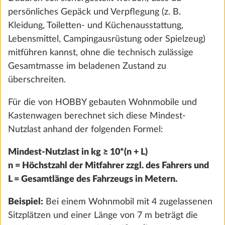
persönliches Gepäck und Verpflegung (z. B.
MEIN HOBBY
Kleidung, Toiletten- und Küchenausstattung,
Lebensmittel, Campingausrüstung oder Spielzeug)
mitführen kannst, ohne die technisch zulässige
HOBBY-SHOP
Gesamtmasse im beladenen Zustand zu
überschreiten.
MEDIAPORTAL
Für die von HOBBY gebauten Wohnmobile und
Kastenwagen berechnet sich diese Mindest-
HOBBY PARTNER CENTER
Nutzlast anhand der folgenden Formel:
WOHNWAGEN
Mindest-Nutzlast in kg ≥ 10*(n + L)
ONTOUR
n = Höchstzahl der Mitfahrer zzgl. des Fahrers und
DE LUXE
L = Gesamtlänge des Fahrzeugs in Metern.
EXCELLENT
Beispiel:
Bei einem Wohnmobil mit 4 zugelassenen
EXCELLENT EDITION
Sitzplätzen und einer Länge von 7 m beträgt die