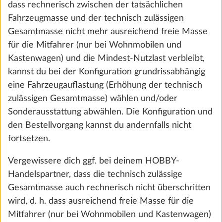
dass rechnerisch zwischen der tatsächlichen
SERVICE
Fahrzeugmasse und der technisch zulässigen
Gesamtmasse nicht mehr ausreichend freie Masse
Konfigurator
für die Mitfahrer (nur bei Wohnmobilen und
Modellvergleich
Kastenwagen) und die Mindest-Nutzlast verbleibt,
Händlerfinder
kannst du bei der Konfiguration grundrissabhängig
eine Fahrzeugauflastung (Erhöhung der technisch
Downloads
zulässigen Gesamtmasse) wählen und/oder
Sonderausstattung abwählen. Die Konfiguration und
den Bestellvorgang kannst du andernfalls nicht
Startseite
Kontakt
Impressum
Datenschutz
Hinweisgebersystem
fortsetzen.
Cookie Einstellungen
Vergewissere dich ggf. bei deinem HOBBY-
Handelspartner, dass die technisch zulässige
Gesamtmasse auch rechnerisch nicht überschritten
wird, d. h. dass ausreichend freie Masse für die
Mitfahrer (nur bei Wohnmobilen und Kastenwagen)
© Hobby-Wohnwagenwerk, Ing. Harald Striewski GmbH, Harald-