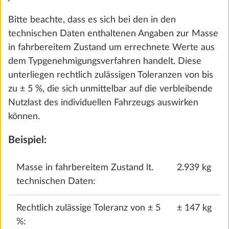
Bitte beachte, dass es sich bei den in den
technischen Daten enthaltenen Angaben zur Masse
in fahrbereitem Zustand um errechnete Werte aus
dem Typgenehmigungsverfahren handelt. Diese
Die Abbildungen können von deiner gewählten Konfiguration
unterliegen rechtlich zulässigen Toleranzen von bis
abweichen.
zu ± 5 %, die sich unmittelbar auf die verbleibende
Nutzlast des individuellen Fahrzeugs auswirken
Für dieses Modell stehen leider keine
können.
Preisangaben zur Verfügung.
Beispiel:
Bitte beachte:
Die gezeigten Ausstattungsbilder
Masse in fahrbereitem Zustand lt.
2.939 kg
können Polster- und Möbeldekore anderer
technischen Daten:
Baureihen und Modelle zeigen. Unsere
unverbindliche Preisempfehlung versteht sich
Rechtlich zulässige Toleranz von ± 5
± 147 kg
inklusive der gesetzlichen Mehrwertsteuer.
%:
Änderungen in Konstruktion und Ausstattung sowie