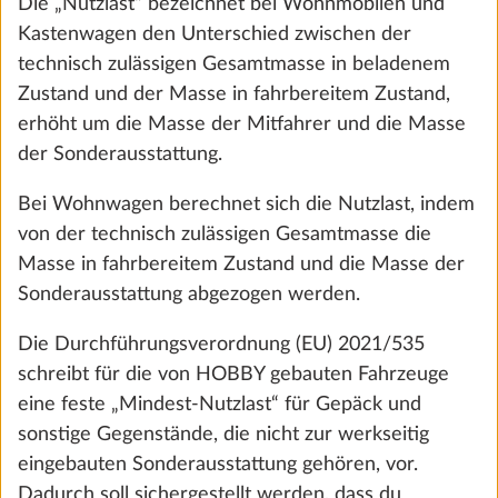
Die „Nutzlast“ bezeichnet bei Wohnmobilen und
Kastenwagen den Unterschied zwischen der
HOBBY AUSBILDUNG AUF INSTAGRAM
technisch zulässigen Gesamtmasse in beladenem
Zustand und der Masse in fahrbereitem Zustand,
erhöht um die Masse der Mitfahrer und die Masse
BEACHY AUF INSTAGRAM
der Sonderausstattung.
Bei Wohnwagen berechnet sich die Nutzlast, indem
HOBBY AUF YOUTUBE
von der technisch zulässigen Gesamtmasse die
Masse in fahrbereitem Zustand und die Masse der
BEACHY AUF YOUTUBE
Sonderausstattung abgezogen werden.
Die Durchführungsverordnung (EU) 2021/535
HOBBY AUF LINKEDIN
schreibt für die von HOBBY gebauten Fahrzeuge
eine feste „Mindest-Nutzlast“ für Gepäck und
sonstige Gegenstände, die nicht zur werkseitig
HOBBY AUF TIKTOK
eingebauten Sonderausstattung gehören, vor.
Dadurch soll sichergestellt werden, dass du