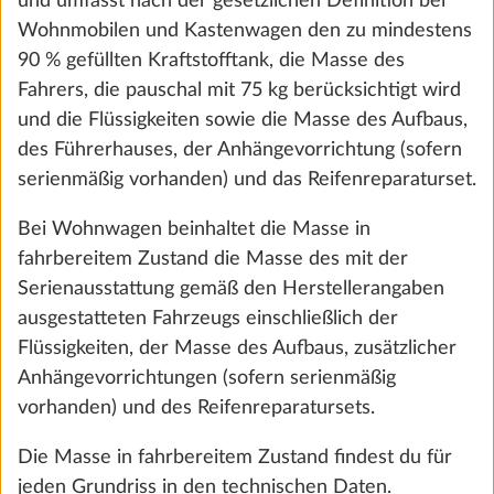
und umfasst nach der gesetzlichen Definition bei
Wohnmobilen und Kastenwagen den zu mindestens
MENÜ
90 % gefüllten Kraftstofftank, die Masse des
Home
Kastenwagen
PRESTIGE VAN First Edition
640 ET
Fahrers, die pauschal mit 75 kg berücksichtigt wird
und die Flüssigkeiten sowie die Masse des Aufbaus,
des Führerhauses, der Anhängevorrichtung (sofern
serienmäßig vorhanden) und das Reifenreparaturset.
PRESTIGE VAN FIRST
Bei Wohnwagen beinhaltet die Masse in
EDITION
640 ET
fahrbereitem Zustand die Masse des mit der
Serienausstattung gemäß den Herstellerangaben
ausgestatteten Fahrzeugs einschließlich der
Flüssigkeiten, der Masse des Aufbaus, zusätzlicher
Anhängevorrichtungen (sofern serienmäßig
vorhanden) und des Reifenreparatursets.
Die Masse in fahrbereitem Zustand findest du für
jeden Grundriss in den technischen Daten.