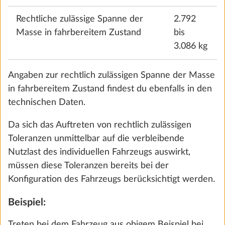
Irrtümer vorbehalten.
Rechtliche zulässige Spanne der
2.792
Masse in fahrbereitem Zustand
bis
Technische Daten
3.086 kg
Angaben zur rechtlich zulässigen Spanne der Masse
Serienausstattung
in fahrbereitem Zustand findest du ebenfalls in den
technischen Daten.
Favorit
Vergleichen
Da sich das Auftreten von rechtlich zulässigen
Toleranzen unmittelbar auf die verbleibende
Ausstattung konfigurieren
Nutzlast des individuellen Fahrzeugs auswirkt,
müssen diese Toleranzen bereits bei der
Konfiguration des Fahrzeugs berücksichtigt werden.
Beispiel:
Mehr Informationen
Zusammenfassung
12,0 kg
Treten bei dem Fahrzeug aus obigem Beispiel bei