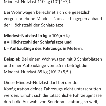
Mindest-Nutzlast 110 kg (10*[4+7]).
PRESTIGE
MAXIA
Bei Wohnwagen berechnet sich die gesetzlich
vorgeschriebene Mindest-Nutzlast hingegen anhand
WOHNMOBILE
der Höchstzahl der Schlafplätze:
ONTOUR C
Mindest-Nutzlast in kg ≥ 10*(n + L)
ONTOUR T
n = Höchstzahl der Schlafplätze und
ONTOUR A
L = Aufbaulänge des Fahrzeugs in Metern.
PRESTIGE T
Beispiel:
Bei einem Wohnwagen mit 3 Schlafplätzen
MAXIA T
und einer Aufbaulänge von 5,5 m beträgt die
Mindest-Nutzlast 85 kg (10*[3+5,5]).
KASTENWAGEN
Diese Mindest-Nutzlast darf bei der der
ONTOUR VAN
Konfiguration deines Fahrzeugs nicht unterschritten
PRESTIGE VAN
werden. Erhöht sich die tatsächliche Fahrzeugmasse
durch die Auswahl von Sonderausstattung so weit,
PRESTIGE VAN FIRST EDITION