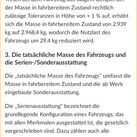
HEIZUNG, KLIMA
der Masse in fahrbereitem Zustand rechtlich
zulässige Toleranzen in Höhe von + 1 % auf, erhöht
sich die Masse in fahrbereitem Zustand von 2.939
kg auf 2.968,4 kg, wodurch die Nutzlast des
SCHRITT 1 VON 1
Heizung, Klima
Fahrzeugs um 29,4 kg reduziert wird.
3. Die tatsächliche Masse des Fahrzeugs und
die Serien-/Sonderausstattung
Die „tatsächliche Masse des Fahrzeugs“ umfasst die
Masse in fahrbereitem Zustand und die ab Werk
eingebaute Sonderausstattung.
Die „Serienausstattung“ bezeichnet die
grundlegende Konfiguration eines Fahrzeugs, das
mit allen Merkmalen ausgestattet ist, die gesetzlich
vorgeschrieben sind. Dazu zählen auch alle
Heizung TRUMA Combi D 6 E, statt
Mehr 