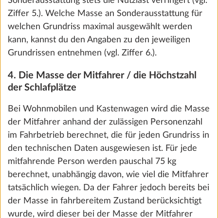
Sonderausstattung stets die Nutzlast verringert (vgl.
Ziffer 5.). Welche Masse an Sonderausstattung für
Wir nutzen Cookies, um dir die bestmögliche
welchen Grundriss maximal ausgewählt werden
Nutzung unserer Webseite zu ermöglichen und
kann, kannst du den Angaben zu den jeweiligen
unsere Kommunikation mit dir zu verbessern.
Grundrissen entnehmen (vgl. Ziffer 6.).
Wir berücksichtigen hierbei deine Präferenzen
und verarbeiten Daten für Statistik und
Du hast deinen Hobby konfiguriert – vielleicht fehlt
4. Die Masse der Mitfahrer / die Höchstzahl
Marketing nur, wenn du uns durch Klicken auf
noch ein Detail, vielleicht ist schon alles perfekt. So
der Schlafplätze
„Zustimmen und weiter“ dein Einverständnis
oder so: Ein Händler deiner Wahl begleitet deinen
Bei Wohnmobilen und Kastenwagen wird die Masse
gibst. Du kannst deine Einwilligung jederzeit mit
letzten Schritt zum eigenen Traumfahrzeug. Auf der
der Mitfahrer anhand der zulässigen Personenzahl
Wirkung für die Zukunft widerrufen. Weitere
nächsten Seite findest du die Zusammenfassung
im Fahrbetrieb berechnet, die für jeden Grundriss in
Informationen zu den Cookies und
deiner Konfiguration und den nächsten Händler in
den technischen Daten ausgewiesen ist. Für jede
Anpassungsmöglichkeiten findest du unter dem
deiner Nähe.
mitfahrende Person werden pauschal 75 kg
Link „Details anzeigen“.
berechnet, unabhängig davon, wie viel die Mitfahrer
Zusammenfassung und Händlersuche
tatsächlich wiegen. Da der Fahrer jedoch bereits bei
der Masse in fahrbereitem Zustand berücksichtigt
Details anzeigen
Ablehnen
wurde, wird dieser bei der Masse der Mitfahrer
Konfiguration zurücksetzen