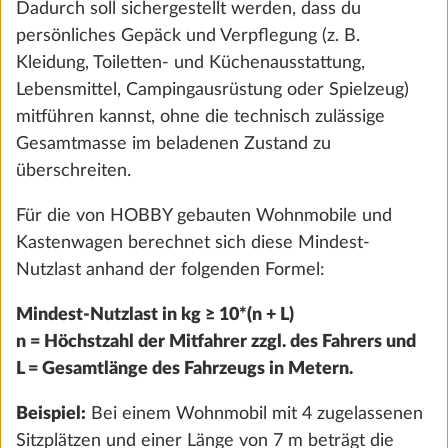
Dadurch soll sichergestellt werden, dass du
persönliches Gepäck und Verpflegung (z. B.
MEIN HOBBY
Kleidung, Toiletten- und Küchenausstattung,
Lebensmittel, Campingausrüstung oder Spielzeug)
mitführen kannst, ohne die technisch zulässige
HOBBY-SHOP
Gesamtmasse im beladenen Zustand zu
überschreiten.
MEDIAPORTAL
Für die von HOBBY gebauten Wohnmobile und
Kastenwagen berechnet sich diese Mindest-
HOBBY PARTNER CENTER
Nutzlast anhand der folgenden Formel:
WOHNWAGEN
Mindest-Nutzlast in kg ≥ 10*(n + L)
ONTOUR
n = Höchstzahl der Mitfahrer zzgl. des Fahrers und
L = Gesamtlänge des Fahrzeugs in Metern.
DE LUXE
EXCELLENT
Beispiel:
Bei einem Wohnmobil mit 4 zugelassenen
Sitzplätzen und einer Länge von 7 m beträgt die
EXCELLENT EDITION