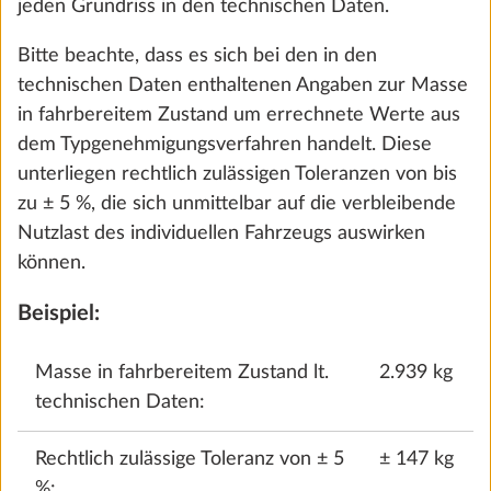
jeden Grundriss in den technischen Daten.
Bitte beachte, dass es sich bei den in den
technischen Daten enthaltenen Angaben zur Masse
in fahrbereitem Zustand um errechnete Werte aus
dem Typgenehmigungsverfahren handelt. Diese
Die Abbildungen können von deiner gewählten Konfiguration
abweichen.
unterliegen rechtlich zulässigen Toleranzen von bis
zu ± 5 %, die sich unmittelbar auf die verbleibende
ab CHF 76’830
Nutzlast des individuellen Fahrzeugs auswirken
können.
Preis ab Werk, einschließlich aller Steuern
Beispiel:
Bitte beachte:
Die gezeigten Ausstattungsbilder
können Polster- und Möbeldekore anderer
Masse in fahrbereitem Zustand lt.
2.939 kg
Baureihen und Modelle zeigen. Unsere
technischen Daten:
unverbindliche Preisempfehlung versteht sich
inklusive der gesetzlichen Mehrwertsteuer.
Rechtlich zulässige Toleranz von ± 5
± 147 kg
Änderungen in Konstruktion und Ausstattung sowie
%: