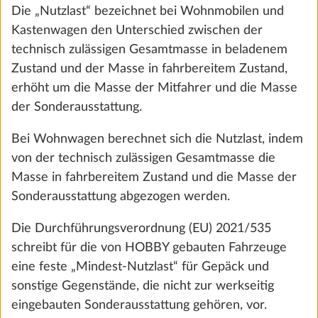
HOBBY AUF INSTAGRAM
Die „Nutzlast“ bezeichnet bei Wohnmobilen und
Kastenwagen den Unterschied zwischen der
technisch zulässigen Gesamtmasse in beladenem
HOBBY AUSBILDUNG AUF INSTAGRAM
Zustand und der Masse in fahrbereitem Zustand,
erhöht um die Masse der Mitfahrer und die Masse
BEACHY AUF INSTAGRAM
der Sonderausstattung.
Bei Wohnwagen berechnet sich die Nutzlast, indem
HOBBY AUF YOUTUBE
von der technisch zulässigen Gesamtmasse die
Masse in fahrbereitem Zustand und die Masse der
Sonderausstattung abgezogen werden.
BEACHY AUF YOUTUBE
Die Durchführungsverordnung (EU) 2021/535
schreibt für die von HOBBY gebauten Fahrzeuge
HOBBY AUF LINKEDIN
eine feste „Mindest-Nutzlast“ für Gepäck und
sonstige Gegenstände, die nicht zur werkseitig
HOBBY AUF TIKTOK
eingebauten Sonderausstattung gehören, vor.