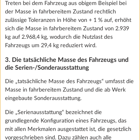
Treten bei dem Fahrzeug aus obigem Beispiel bei
HEIZUNG, KLIMA
der Masse in fahrbereitem Zustand rechtlich
zulässige Toleranzen in Höhe von + 1 % auf, erhöht
sich die Masse in fahrbereitem Zustand von 2.939
SCHRITT 1 VON 1
kg auf 2.968,4 kg, wodurch die Nutzlast des
Heizung, Klima
Fahrzeugs um 29,4 kg reduziert wird.
3. Die tatsächliche Masse des Fahrzeugs und
die Serien-/Sonderausstattung
Die „tatsächliche Masse des Fahrzeugs“ umfasst die
Masse in fahrbereitem Zustand und die ab Werk
eingebaute Sonderausstattung.
Die „Serienausstattung“ bezeichnet die
grundlegende Konfiguration eines Fahrzeugs, das
mit allen Merkmalen ausgestattet ist, die gesetzlich
Heizung TRUMA Combi D 6 E, statt
Mehr 
vorgeschrieben sind. Dazu zählen auch alle