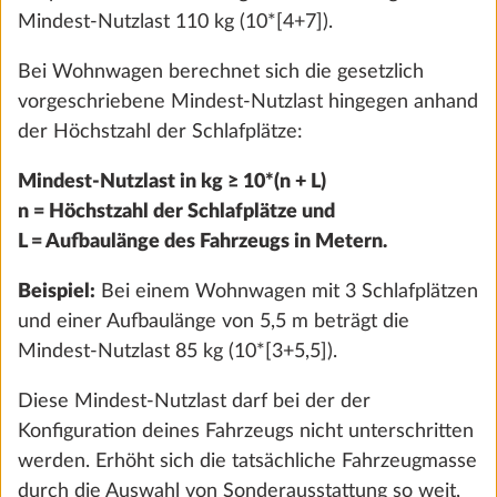
Mindest-Nutzlast 110 kg (10*[4+7]).
PRESTIGE
Bei Wohnwagen berechnet sich die gesetzlich
MAXIA
vorgeschriebene Mindest-Nutzlast hingegen anhand
der Höchstzahl der Schlafplätze:
WOHNMOBILE
ONTOUR C
Mindest-Nutzlast in kg ≥ 10*(n + L)
n = Höchstzahl der Schlafplätze und
ONTOUR T
L = Aufbaulänge des Fahrzeugs in Metern.
ONTOUR A
PRESTIGE T
Beispiel:
Bei einem Wohnwagen mit 3 Schlafplätzen
und einer Aufbaulänge von 5,5 m beträgt die
MAXIA T
Mindest-Nutzlast 85 kg (10*[3+5,5]).
KASTENWAGEN
Diese Mindest-Nutzlast darf bei der der
ONTOUR VAN
Konfiguration deines Fahrzeugs nicht unterschritten
werden. Erhöht sich die tatsächliche Fahrzeugmasse
PRESTIGE VAN
durch die Auswahl von Sonderausstattung so weit,