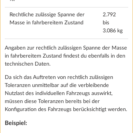
Irrtümer vorbehalten.
Rechtliche zulässige Spanne der
2.792
Masse in fahrbereitem Zustand
bis
Technische Daten
3.086 kg
Serienausstattung
Angaben zur rechtlich zulässigen Spanne der Masse
in fahrbereitem Zustand findest du ebenfalls in den
Favorit
Vergleichen
technischen Daten.
Da sich das Auftreten von rechtlich zulässigen
Ausstattung konfigurieren
Toleranzen unmittelbar auf die verbleibende
Nutzlast des individuellen Fahrzeugs auswirkt,
müssen diese Toleranzen bereits bei der
Konfiguration des Fahrzeugs berücksichtigt werden.
CHF 76’830
Mehr Informationen
Zusammenfassung
Beispiel:
341.0 kg