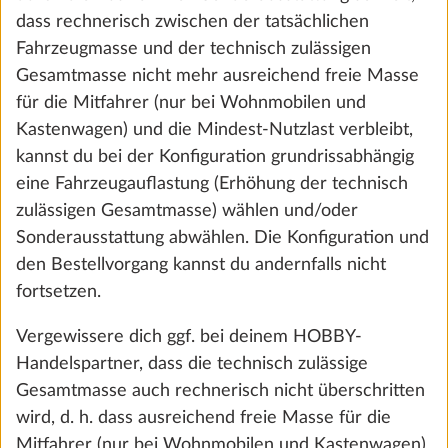
PRESTIGE VAN FIRST EDITION
dass rechnerisch zwischen der tatsächlichen
Fahrzeugmasse und der technisch zulässigen
SERVICE
Gesamtmasse nicht mehr ausreichend freie Masse
Konfigurator
für die Mitfahrer (nur bei Wohnmobilen und
Kastenwagen) und die Mindest-Nutzlast verbleibt,
Modellvergleich
kannst du bei der Konfiguration grundrissabhängig
Händlerfinder
eine Fahrzeugauflastung (Erhöhung der technisch
Downloads
zulässigen Gesamtmasse) wählen und/oder
Sonderausstattung abwählen. Die Konfiguration und
den Bestellvorgang kannst du andernfalls nicht
fortsetzen.
Startseite
Kontakt
Impressum
Datenschutz
Hinweisgebersystem
Cookie Einstellungen
Vergewissere dich ggf. bei deinem HOBBY-
Handelspartner, dass die technisch zulässige
Gesamtmasse auch rechnerisch nicht überschritten
wird, d. h. dass ausreichend freie Masse für die
Mitfahrer (nur bei Wohnmobilen und Kastenwagen)