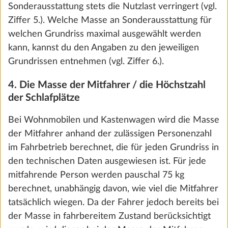
Sonderausstattung stets die Nutzlast verringert (vgl.
Ziffer 5.). Welche Masse an Sonderausstattung für
Wir nutzen Cookies, um dir die bestmögliche
welchen Grundriss maximal ausgewählt werden
Nutzung unserer Webseite zu ermöglichen und
kann, kannst du den Angaben zu den jeweiligen
unsere Kommunikation mit dir zu verbessern.
Grundrissen entnehmen (vgl. Ziffer 6.).
Wir berücksichtigen hierbei deine Präferenzen
und verarbeiten Daten für Statistik und
4. Die Masse der Mitfahrer / die Höchstzahl
Du hast deinen Hobby konfiguriert – vielleicht fehlt
Marketing nur, wenn du uns durch Klicken auf
der Schlafplätze
noch ein Detail, vielleicht ist schon alles perfekt. So
„Zustimmen und weiter“ dein Einverständnis
oder so: Ein Händler deiner Wahl begleitet deinen
Bei Wohnmobilen und Kastenwagen wird die Masse
gibst. Du kannst deine Einwilligung jederzeit mit
letzten Schritt zum eigenen Traumfahrzeug. Auf der
der Mitfahrer anhand der zulässigen Personenzahl
Wirkung für die Zukunft widerrufen. Weitere
nächsten Seite findest du die Zusammenfassung
im Fahrbetrieb berechnet, die für jeden Grundriss in
Informationen zu den Cookies und
deiner Konfiguration und den nächsten Händler in
den technischen Daten ausgewiesen ist. Für jede
Anpassungsmöglichkeiten findest du unter dem
deiner Nähe.
mitfahrende Person werden pauschal 75 kg
Link „Details anzeigen“.
berechnet, unabhängig davon, wie viel die Mitfahrer
tatsächlich wiegen. Da der Fahrer jedoch bereits bei
Zusammenfassung und Händlersuche
der Masse in fahrbereitem Zustand berücksichtigt
Details anzeigen
Ablehnen