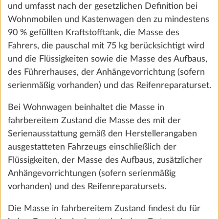
und umfasst nach der gesetzlichen Definition bei
MENÜ
Wohnmobilen und Kastenwagen den zu mindestens
90 % gefüllten Kraftstofftank, die Masse des
Startseite
Kastenwagen
PRESTIGE VAN First Edition
640 ET
Fahrers, die pauschal mit 75 kg berücksichtigt wird
und die Flüssigkeiten sowie die Masse des Aufbaus,
des Führerhauses, der Anhängevorrichtung (sofern
PRESTIGE VAN FIRST
serienmäßig vorhanden) und das Reifenreparaturset.
EDITION
640 ET
Bei Wohnwagen beinhaltet die Masse in
fahrbereitem Zustand die Masse des mit der
Serienausstattung gemäß den Herstellerangaben
ausgestatteten Fahrzeugs einschließlich der
Flüssigkeiten, der Masse des Aufbaus, zusätzlicher
Anhängevorrichtungen (sofern serienmäßig
vorhanden) und des Reifenreparatursets.
Die Masse in fahrbereitem Zustand findest du für