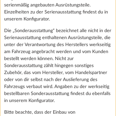
Combi 4
serienmäßig angebauten Ausrüstungsteile.
-6.1 kg
Einzelheiten zu der Serienausstattung findest du in
CHF 1’263
unserem Konfigurator.
Hinzufügen
Die „Sonderausstattung“ bezeichnet alle nicht in der
Serienausstattung enthaltenen Ausrüstungsteile, die
unter der Verantwortung des Herstellers werkseitig
am Fahrzeug angebracht werden und vom Kunden
Dein Wunschfahrzeug ist
bestellt werden können. Nicht zur
Sonderausstattung zählt hingegen sonstiges
konfiguriert!
Zubehör, das vom Hersteller, vom Handelspartner
oder von dir selbst nach der Auslieferung des
Fahrzeugs verbaut wird. Angaben zu der werkseitig
bestellbaren Sonderausstattung findest du ebenfalls
in unserem Konfigurator.
Bitte beachte, dass der Einbau von