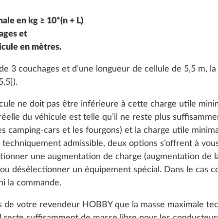
35,7 kg
1 455 €
ale en kg ≥ 10*(n + L)
ages et
Ajouter
Ajouter
icule en mètres.
e 3 couchages et d’une longueur de cellule de 5,5 m, la 
,5]).
ule ne doit pas être inférieure à cette charge utile minim
éelle du véhicule est telle qu’il ne reste plus suffisamme
 camping-cars et les fourgons) et la charge utile minima
techniquement admissible, deux options s’offrent à vous 
Puno
ctionner une augmentation de charge (augmentation de 
DE SÉRIE
ou désélectionner un équipement spécial. Dans le cas c
 ni la commande.
rès de votre revendeur HOBBY que la masse maximale tec