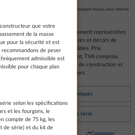
Au départ usine, 21% de TVA incluse, transport inclus, sous réserve
de modifications
 constructeur que votre
Attention :
Les photos d’équipement représentées
épassement de la masse
peuvent présenter des garnitures et décors de
e pour la sécurité et est
mobilier d’autres séries et modèles. Prix
us recommandons de peser
recommandés sans engagement, TVA comprise.
echniquement admissible est
Sous réserve de modifications de construction et
issible pour chaque plan
d’équipement, ainsi que d’erreurs.
Données techniques
érie selon les spécifications
s et les fourgons, le
Équipement de série
 en compte de 75 kg, les
st de série) et du kit de
Favori
Comparer