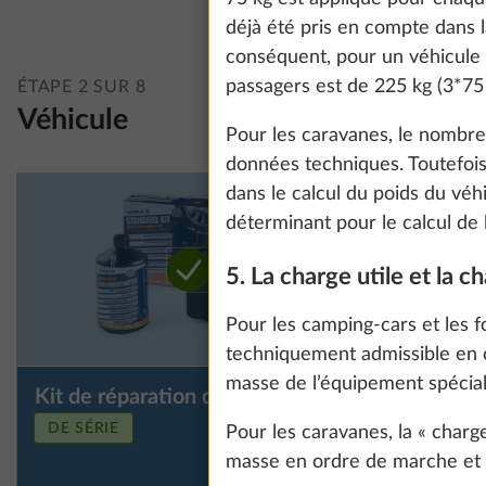
information about
déjà été pris en compte dans l
conséquent, pour un véhicule
passagers est de 225 kg (3*75 
ÉTAPE 2 SUR 8
Show details
Véhicule
Pour les caravanes, le nombr
données techniques. Toutefoi
dans le calcul du poids du vé
déterminant pour le calcul de l
5. La charge utile et la c
Pour les camping-cars et les f
techniquement admissible en 
masse de l’équipement spécial
Kit de réparation crevaison
Roue de 
Plus d’information
fixé sous 
DE SÉRIE
Pour les caravanes, la « charg
du kit de
masse en ordre de marche et l