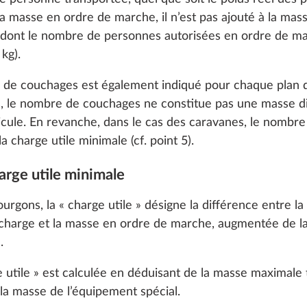
 cookies and customization options by clicking on the "S
a masse en ordre de marche, il n’est pas ajouté à la mas
 dont le nombre de personnes autorisées en ordre de ma
kg).
Decline
e de couchages est également indiqué pour chaque plan
s, le nombre de couchages ne constitue pas une masse d
hicule. En revanche, dans le cas des caravanes, le nombr
a charge utile minimale (cf. point 5).
harge utile minimale
ourgons, la « charge utile » désigne la différence entre 
charge et la masse en ordre de marche, augmentée de la
.
secours avec support
Système de stabilisati
s
Plus d’informations
le châssis, à la place
KNOTT ETS Plus
e utile » est calculée en déduisant de la masse maximale
 réparation
1
a masse de l’équipement spécial.
25,4 kg