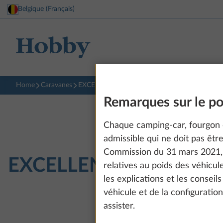
Belgique (Français)
Home
Caravanes
EXCELLENT EDITION
540 WLU
Remarques sur le poi
Chaque camping-car, fourgon 
admissible qui ne doit pas êt
Commission du 31 mars 2021, 
EXCELLENT EDITION
5
relatives au poids des véhicul
les explications et les conseil
véhicule et de la configuratio
assister.