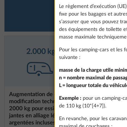
Le règlement d’exécution (UE
fixe pour les bagages et autres
s’assurer que vous pouvez tra
des équipements de toilette et
masse maximale techniquemen
Pour les camping-cars et les f
suivante :
masse de la charge utile minim
n = nombre maximal de passag
L = longueur totale du véhicul
Augmentation de charge avec
Augmenta
Exemple :
pour un camping-car
modification technique à
2.000 kg
de 110 kg (10*[4+7]).
2000 kg pour essieux simples,
technique
jantes en alliage léger
jantes all
En revanche, pour les caravane
argentées incluses
maximal de couchages :