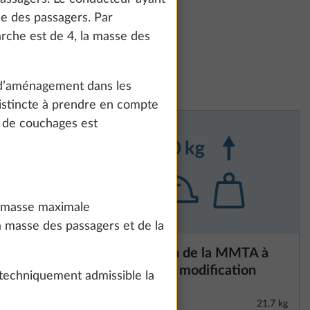
how details" link.
se des passagers. Par
rche est de 4, la masse des
Accept all
 d’aménagement dans les
istincte à prendre en compte
e de couchages est
la masse maximale
 masse des passagers et de la
on
Augmentation de la MMTA à
Plus d’informations
1800 kg avec modification
 techniquement admissible la
technique
5,7 kg
21,7 kg