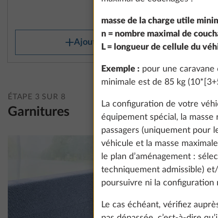
35,7 kg
1 275 €
masse de la charge utile minim
n = nombre maximal de couch
Ajouter
L = longueur de cellule du véh
Exemple :
pour une caravane d
minimale est de 85 kg (10*[3+5
ÉTAPE 3 SUR 8
La configuration de votre véhic
Garnitures
équipement spécial, la masse r
passagers (uniquement pour les
véhicule et la masse maximale 
le plan d’aménagement : séle
techniquement admissible) et/
poursuivre ni la configuration
Le cas échéant, vérifiez aup