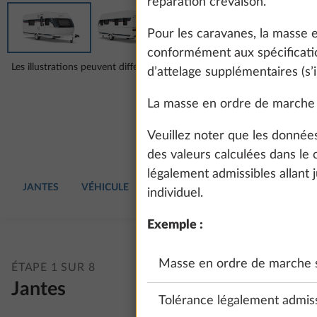
réparation crevaison.
Pour les caravanes, la masse
conformément aux spécification
Les illustrations peuvent différer de la configuration choisie.
d’attelage supplémentaires (s’i
La masse en ordre de marche 
Veuillez noter que les donnée
des valeurs calculées dans le
légalement admissibles allant 
JANTES
VÉHICULE
GARNITURES
MOBILIER
EA
individuel.
Exemple :
Masse en ordre de marche s
ÉTAPE 1 SUR 8
Jantes
Tolérance légalement admiss