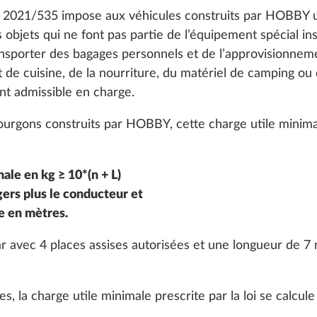
539 €
) 2021/535 impose aux véhicules construits par HOBBY u
 objets qui ne font pas partie de l’équipement spécial ins
Ajouter
Ajouter
nsporter des bagages personnels et de l’approvisionneme
 de cuisine, de la nourriture, du matériel de camping ou 
t admissible en charge.
ourgons construits par HOBBY, cette charge utile minimal
ale en kg ≥ 10*(n + L)
ers plus le conducteur et
e en mètres.
tion de la MMTA à
Porte-vélos THULE sur
 avec 4 places assises autorisées et une longueur de 7 m
 avec modification
pour 2 vélos, charge ut
, pour simple essieu,
maxi 60 kg
iage noires incluses
s, la charge utile minimale prescrite par la loi se calcu