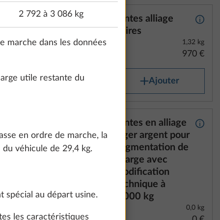
2 792 à 3 086 kg
er avec
Jantes alliage
Plus d’informations
Plus d
s
noires
 de marche dans les données
1,32 kg
970 €
rge utile restante du
Ajouter
age
Jantes en alliage
Plus d’informations
Plus d
léger argent pour
masse en ordre de marche, la
augmentation de
 du véhicule de 29,4 kg.
charge avec
modification
technique à
 spécial au départ usine.
2 000 kg
1,32 kg
0,0 kg
es les caractéristiques
772 €
0 €