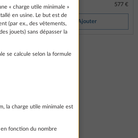
1 138 €
577 €
ne « charge utile minimale »
tallé en usine. Le but est de
Ajouter
nt (par ex., des vêtements,
des jouets) sans dépasser la
e se calcule selon la formule
 flèche
Plus d’informations
, la charge utile minimale est
ile
le en fonction du nombre