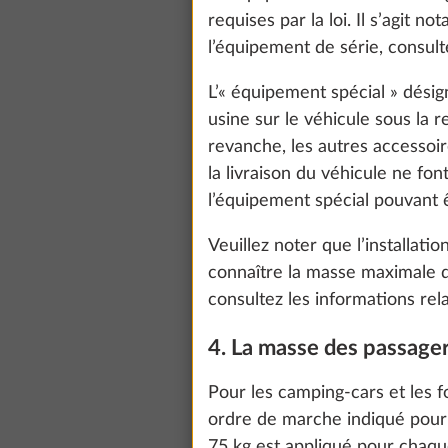
requises par la loi. Il s’agit
l’équipement de série, consult
L’« équipement spécial » dési
usine sur le véhicule sous la 
revanche, les autres accessoi
la livraison du véhicule ne fo
l’équipement spécial pouvant
Veuillez noter que l’installati
connaître la masse maximale 
consultez les informations rel
4. La masse des passage
We use cookies t
improve our comm
Pour les camping-cars et les 
data for statisti
ordre de marche indiqué pour
all". You can rev
75 kg est appliqué pour chaqu