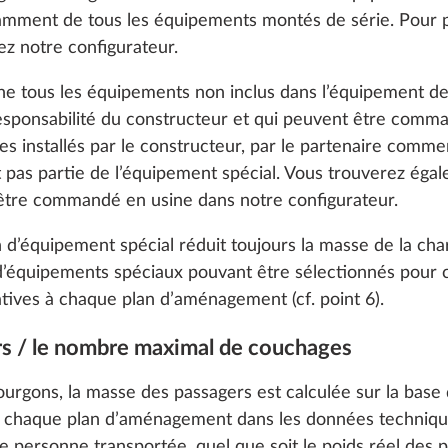
 notamment de tous les équipements montés de série. Pour p
ez notre configurateur.
Aj
gne tous les équipements non inclus dans l’équipement de
responsabilité du constructeur et qui peuvent être comman
Jantes en 
res installés par le constructeur, par le partenaire com
léger noire
nt pas partie de l’équipement spécial. Vous trouverez éga
pour
 être commandé en usine dans notre configurateur.
augmentat
charge av
on d’équipement spécial réduit toujours la masse de la charg
modificati
d’équipements spéciaux pouvant être sélectionnés pour
technique 
atives à chaque plan d’aménagement (cf. point 6).
2 000 kg
rs / le nombre maximal de couchages
o enable you to make the best possible use of our websi
unication with you. We take your preferences into ac
fourgons, la masse des passagers est calculée sur la ba
cs and marketing only if you give us your consent by click
Aj
 chaque plan d’aménagement dans les données techniques
oke your consent at any time with effect for the future. 
e personne transportée, quel que soit le poids réel des 