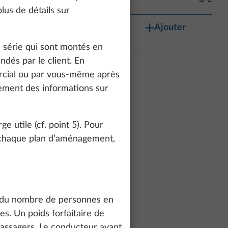
lus de détails sur
outer
Ajouter
 série qui sont montés en
dés par le client. En
alliage
Plus d’informations
mercial ou par vous-même après
s polies
lement des informations sur
ion de
ec
e utile (cf. point 5). Pour
on
 chaque plan d’aménagement,
à
0,0 kg
te and to
0 €
count and process
se du nombre de personnes en
ing on "Accept
outer
. Un poids forfaitaire de
You can find more
passagers. Le conducteur ayant