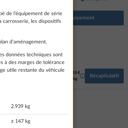
pé de l’équipement de série
Configurer l’équipement
carrosserie, les dispositifs
 plan d’aménagement.
 les données techniques sont
es à des marges de tolérance
ge utile restante du véhicule
37 215 €
Plus d’informations
Récapitulatif
 HOME
MULTIMEDIA
77,0 kg
2.939 kg
± 147 kg