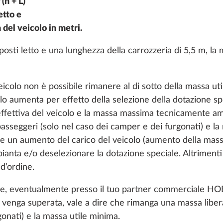
(n + L)
difiche tecniche, per
60 kg
etto e
 incluso i cerchi in
 del veicolo in metri.
35,7 kg
osti letto e una lunghezza della carrozzeria di 5,5 m, la 
1.461 €
Aggiungi
Aggiungi
icolo non è possibile rimanere al di sotto della massa uti
olo aumenta per effetto della selezione della dotazione sp
sa effettiva del veicolo e la massa massima tecnicamente 
passeggeri (solo nel caso dei camper e dei furgonati) e la
re un aumento del carico del veicolo (aumento della ma
 pianta e/o deselezionare la dotazione speciale. Altriment
d’ordine.
Puno
o che, eventualmente presso il tuo partner commerciale 
venga superata, vale a dire che rimanga una massa libera
DI SERIE
gonati) e la massa utile minima.