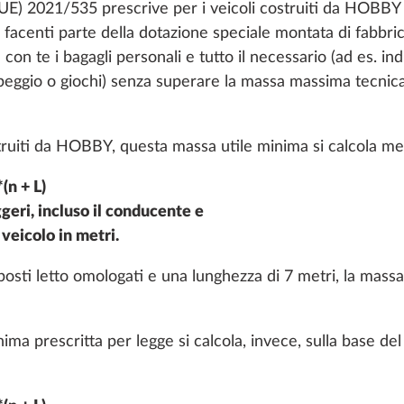
UE) 2021/535 prescrive per i veicoli costruiti da HOBBY 
o sotto al pavimento
on facenti parte della dotazione speciale montata di fabbri
con te i bagagli personali e tutto il necessario (ad es. 
25,4 kg
543 €
mpeggio o giochi) senza superare la massa massima tecni
Aggiungi
Aggiungi
truiti da HOBBY, questa massa utile minima si calcola me
(n + L)
eri, incluso il conducente e
veicolo in metri.
sti letto omologati e una lunghezza di 7 metri, la massa
nima prescritta per legge si calcola, invece, sulla base d
del peso
Portabici sul timone 
ente ammesso a 2.000
per 2 biciclette, carico