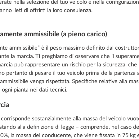
rate nella selezione del tuo veicolo e nella configurazion
no lieti di offrirti la loro consulenza.
amente ammissibile (a pieno carico)
 ammissibile” è il peso massimo definito dal costruttore
ante la marcia. Ti preghiamo di osservare che il supera
rcia può rappresentare un rischio per la sicurezza, che 
amo pertanto di pesare il tuo veicolo prima della partenza a
missibile venga rispettata. Specifiche relative alla m
ogni pianta nei dati tecnici.
rcia
 corrisponde sostanzialmente alla massa del veicolo vuot
stando alla definizione di legge – comprende, nel caso dei
0%, la massa del conducente, che viene fissata in 75 kg e