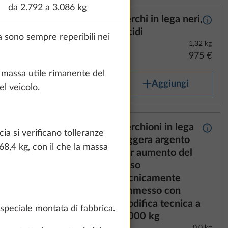
da 2.792 a 3.086 kg
cciaio
Cerchi in lega neri,
Maggiori informazioni
Maggio
uota
lucidi
ia sono sempre reperibili nei
1,32 kg
975 €
a massa utile rimanente del
Aggiungi
l veicolo.
lega
Cerchioni in lega
Maggiori informazioni
Maggio
ia si verificano tolleranze
nto
leggera argento
68,4 kg, con il che la massa
per aumento del
peso
tecnicamente
ammesso con
modifica tecnica a
speciale montata di fabbrica.
2.000 kg