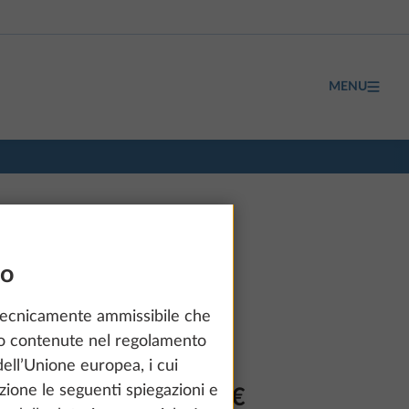
MENU
so
tecnicamente ammissibile che
ono contenute nel regolamento
ell’Unione europea, i cui
zione le seguenti spiegazioni e
a partire da 36.600 €