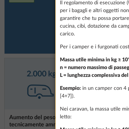
Il regolamento di esecuzione (
montaggi
per i bagagli e altri oggetti n
1
garantire che tu possa portare 
cucina, cibi, dotazione da ca
carico.
Per i camper e i furgonati cos
Massa utile minima in kg ≥ 10*
n = numero massimo di passegg
L = lunghezza complessiva del 
Esempio:
in un camper con 4 po
[4+7]).
Nei caravan, la massa utile mi
letto:
Aumento del peso
Aumento 
tecnicamente ammesso a 2.000
tecnicam