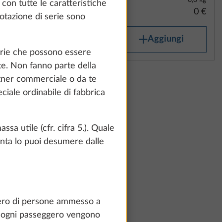
1,32 kg
0,0 kg
con tutte le caratteristiche
777 €
0 €
 dotazione di serie sono
iungi
Aggiungi
serie che possono essere
nte. Non fanno parte della
rtner commerciale o da te
in lega
Maggiori informazioni
ciale ordinabile di fabbrica
ri
r
el peso
a utile (cfr. cifra 5.). Quale
nte
nta lo puoi desumere dalle
con
ecnica a
te and to
0,0 kg
count and process
0 €
ing on "Accept
umero di persone ammesso a
You can find more
er ogni passeggero vengono
iungi