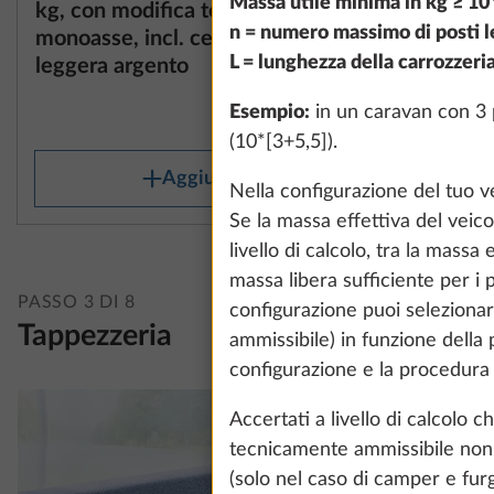
Massa utile minima in kg ≥ 10*
kg, con modifica tecnica per
kg con mo
n = numero massimo di posti l
monoasse, incl. cerchioni in lega
monoasse,
L = lunghezza della carrozzeria
leggera argento
lega neri
35,7 kg
Esempio:
in un caravan con 3 p
1.282 €
(10*[3+5,5]).
Aggiungi
Nella configurazione del tuo ve
Se la massa effettiva del veic
livello di calcolo, tra la mas
massa libera sufficiente per i 
PASSO 3 DI 8
configurazione puoi seleziona
Tappezzeria
ammissibile) in funzione della
configurazione e la procedura 
Accertati a livello di calcol
tecnicamente ammissibile non 
(solo nel caso di camper e fur