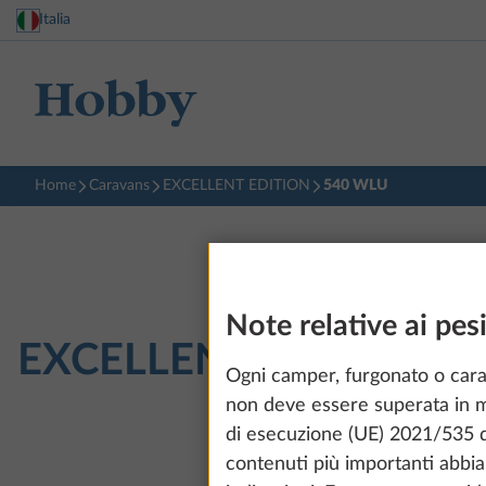
Italia
Home
Caravans
EXCELLENT EDITION
540 WLU
Note relative ai pesi
EXCELLENT EDITION
5
Ogni camper, furgonato o car
non deve essere superata in ma
di esecuzione (UE) 2021/535 de
contenuti più importanti abbia