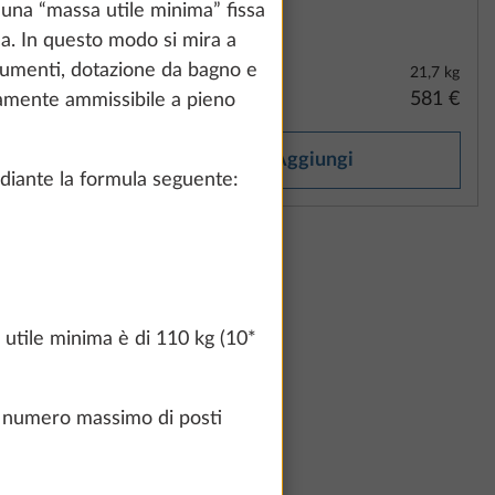
una “massa utile minima” fissa
ca. In questo modo si mira a
indumenti, dotazione da bagno e
5,7 kg
21,7 kg
1.145 €
581 €
camente ammissibile a pieno
Aggiungi
diante la formula seguente:
 utile minima è di 110 kg (10*
el numero massimo di posti
THULE,
Maggiori informazioni
 utile