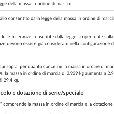
egge della massa in ordine di marcia:
Cerchi in a
con coprir
rvallo consentito dalla legge della massa in ordine di marc
DI SERIE
delle tolleranze consentite dalla legge si ripercuote sull
anze devono essere già considerate nella configurazione de
Cerchi in 
 cui sopra, per quanto concerne la massa in ordine di marc
color arge
1%, la massa in ordine di marcia di 2.939 kg aumenta a 2.9
di 29,4 kg.
icolo e dotazione di serie/speciale
o” comprende la massa in ordine di marcia e la dotazione 