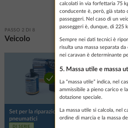
information about
calcolati in via forfettaria 7
conducente è, però, già stato 
passeggeri. Nel caso di un ve
passeggeri è, dunque, di 225 k
Show details
PASSO 2 DI 8
Veicolo
Sempre nei dati tecnici è ripor
risulta una massa separata da c
nei caravan è determinante per 
5. Massa utile e massa u
La “massa utile” indica, nel c
ammissibile a pieno carico e l
dotazione speciale.
La massa utile si calcola, nel
Set per la riparazione degli
Ruota di 
Maggiori informazi
ordine di marcia e la massa de
pneumatici
al posto d
riparazio
DI SERIE