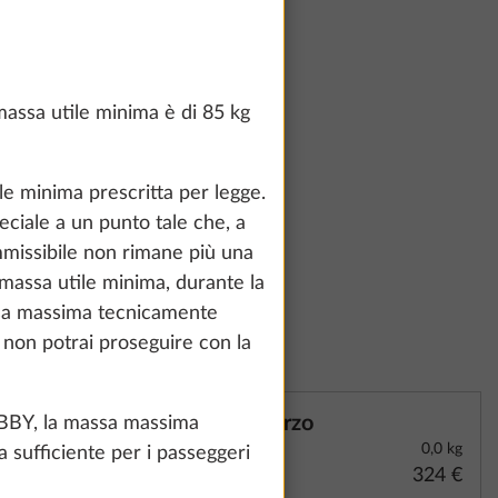
10,0 kg
massa utile minima è di 85 kg
457 €
le minima prescritta per legge.
eciale a un punto tale che, a
ammissibile non rimane più una
 massa utile minima, durante la
ssa massima tecnicamente
i non potrai proseguire con la
Terzo
HOBBY, la massa massima
0,0 kg
 sufficiente per i passeggeri
324 €