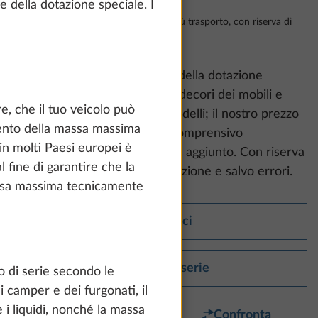
e della dotazione speciale. I
Franco stabilimento, incl. IVA al 19% più trasporto, con riserva di
modifiche
Considerare che:
le immagini della dotazione
mostrate possono raffigurare decori dei mobili e
, che il tuo veicolo può
tappezzerie di altre serie e modelli; il nostro prezzo
mento della massa massima
consigliato non vincolante è comprensivo
in molti Paesi europei è
dell’imposta di legge sul valore aggiunto. Con riserva
l fine di garantire che la
di modifiche a struttura e dotazione e salvo errori.
assa massima tecnicamente
Dati tecnici
Dotazioni di serie
o di serie secondo le
 camper e dei furgonati, il
 i liquidi, nonché la massa
Preferito
Confronta