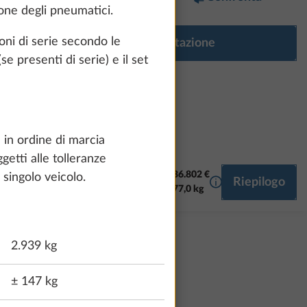
zione degli pneumatici.
oni di serie secondo le
Configura dotazione
se presenti di serie) e il set
a in ordine di marcia
getti alle tolleranze
36.802 €
singolo veicolo.
Maggiori informaz
Riepilogo
CLIMATIZZATORE
SMART HOME
MULTIMEDIA
77,0 kg
2.939 kg
± 147 kg