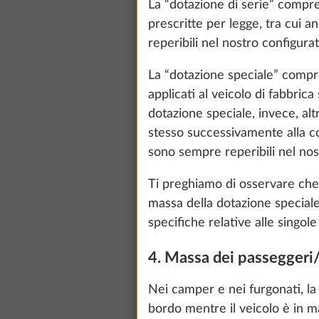
La “dotazione di serie” compre
prescritte per legge, tra cui an
reperibili nel nostro configura
La “dotazione speciale” compre
applicati al veicolo di fabbrica
dotazione speciale, invece, al
stesso successivamente alla co
sono sempre reperibili nel nos
Ti preghiamo di osservare che i
massa della dotazione special
specifiche relative alle singole p
We use cookies t
4. Massa dei passeggeri
improve our comm
data for statisti
Nei camper e nei furgonati, l
all". You can rev
bordo mentre il veicolo è in m