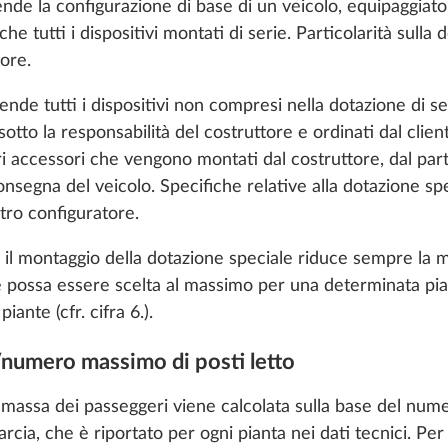
nde la configurazione di base di un veicolo, equipaggiato 
che tutti i dispositivi montati di serie. Particolarità sulla
tore.
Agg
nde tutti i dispositivi non compresi nella dotazione di 
 sotto la responsabilità del costruttore e ordinati dal clie
tri accessori che vengono montati dal costruttore, dal pa
Cerchioni 
nsegna del veicolo. Specifiche relative alla dotazione spe
leggera ne
lucidati pe
tro configuratore.
aumento d
l montaggio della dotazione speciale riduce sempre la mass
tecnicame
e possa essere scelta al massimo per una determinata pia
ammesso 
iante (cfr. cifra 6.).
modifica t
2.000 kg
o enable you to make the best possible use of our websi
/numero massimo di posti letto
unication with you. We take your preferences into ac
cs and marketing only if you give us your consent by click
a massa dei passeggeri viene calcolata sulla base del n
oke your consent at any time with effect for the future. 
arcia, che è riportato per ogni pianta nei dati tecnici. P
Agg