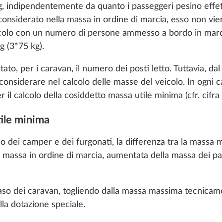
 cookies and customization options by clicking on the "S
5 kg, indipendentemente da quanto i passeggeri pesino effe
considerato nella massa in ordine di marcia, esso non vie
icolo con un numero di persone ammesso a bordo in marci
g (3*75 kg).
Decline
tato, per i caravan, il numero dei posti letto. Tuttavia, da
onsiderare nel calcolo delle masse del veicolo. In ogni ca
il calcolo della cosiddetto massa utile minima (cfr. cifra 
tile minima
aso dei camper e dei furgonati, la differenza tra la mass
a massa in ordine di marcia, aumentata della massa dei pa
 caso dei caravan, togliendo dalla massa massima tecnicam
scorta con supporto,
Sistema di stabilizzazi
oni
Maggiori informazioni
lla dotazione speciale.
el set per la
KNOTT ETS Plus
ne degli pneumatici,