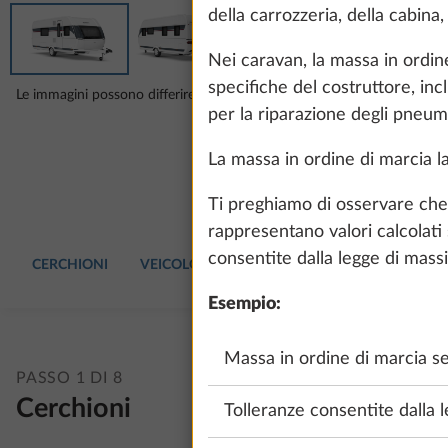
della carrozzeria, della cabina,
Nei caravan, la massa in ordin
specifiche del costruttore, inclu
Le immagini possono differire dalla tua configurazione selezionata.
per la riparazione degli pneuma
La massa in ordine di marcia la 
Ti preghiamo di osservare che l
rappresentano valori calcolati 
consentite dalla legge di mass
CERCHIONI
VEICOLO
TAPPEZZERIA
DOTAZIONI Z
Esempio:
Massa in ordine di marcia se
PASSO 1 DI 8
Cerchioni
Tolleranze consentite dalla 