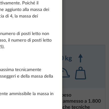
how details" link.
ttivamente. Poiché il
ne aggiunto alla massa dei
a di 4, la massa dei
Accept all
l numero di posti letto non
so, il numero di posti letto
5).
a massima tecnicamente
sseggeri e della massa della
ente ammissibile la massa in
one
Aumento del peso
Maggiori informazioni
tecnicamente ammesso a 1.800
kg, con modifiche tecniche