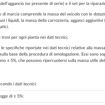
 dell’aggancio (se presente di serie) e il set per la ripara
e di marcia comprende la massa del veicolo con le dotazi
si i liquidi, la massa della carrozzeria, agganci aggiuntivi (
tici.
trovi per ogni pianta nei dati tecnici.
e specifiche riportate nei dati tecnici relative alla mass
sulla base della procedura di omologazione. Essi sono sog
imo ± 5%, che possono ripercuotersi sulla massa utile del 
ONA GIORNO
ACQUA, GAS, ELETTRICITÀ
RISCALDAMENTO, 
condo i dati tecnici:
legge di ± 5%: