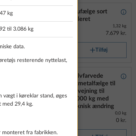
med
Alufælge sort
Yderligere information
Yderli
47 kg
poleret
1,32 kg
92 til 3.086 kg
7.679 kr.
niske data.
Tilføj
øretøjs resterende nyttelast,
ølv
Sølvfarvede
Yderligere information
Yderli
letmetalfælge til
opvejning til
n vægt i køreklar stand, øges
2.000 kg med
st med 29,4 kg.
teknisk ændring
1,32 kg
0,0 kg
6.112 kr.
0 kr.
r monteret fra fabrikken.