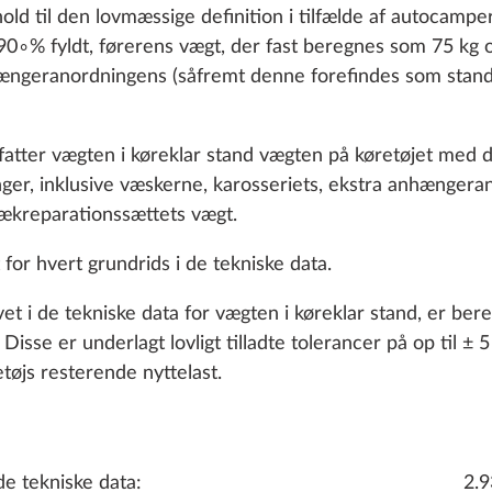
old til den lovmæssige definition i tilfælde af autocamp
90∘% fyldt, førerens vægt, der fast beregnes som 75 kg
nhængeranordningens (såfremt denne forefindes som stand
fatter vægten i køreklar stand vægten på køretøjet med d
nger, inklusive væskerne, karosseriets, ekstra anhængera
dækreparationssættets vægt.
 for hvert grundrids i de tekniske data.
, GAS, EL
OPVARMNING, KLIMA
SMART HOME
MULTI
vet i de tekniske data for vægten i køreklar stand, er be
sse er underlagt lovligt tilladte tolerancer på op til ± 5
etøjs resterende nyttelast.
de tekniske data:
2.9