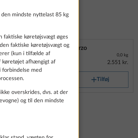
den mindste nyttelast 85 kg
n faktiske køretøjsvægt øges
 den faktiske køretøjsvægt og
Terzo
rer (kun i tilfælde af
0,0 kg
 køretøjet afhængigt af
2.551 kr.
 i forbindelse med
processen.
Tilføj
kke overskrides, dvs. at der
sevogne) og til den mindste
eklar stand, vægten for