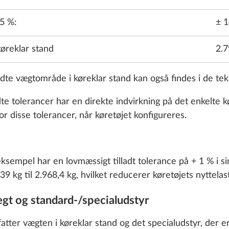
Stålfælg 
 5 %:
± 1
hjulblende
SERIE
køreklar stand
2.7
ladte vægtområde i køreklar stand kan også findes i de tek
dte tolerancer har en direkte indvirkning på det enkelte k
or disse tolerancer, når køretøjet konfigureres.
Alufælge s
ksempel har en lovmæssigt tilladt tolerance på + 1 % i si
39 kg til 2.968,4 kg, hvilket reducerer køretøjets nyttela
ægt og standard-/specialudstyr
atter vægten i køreklar stand og det specialudstyr, der e