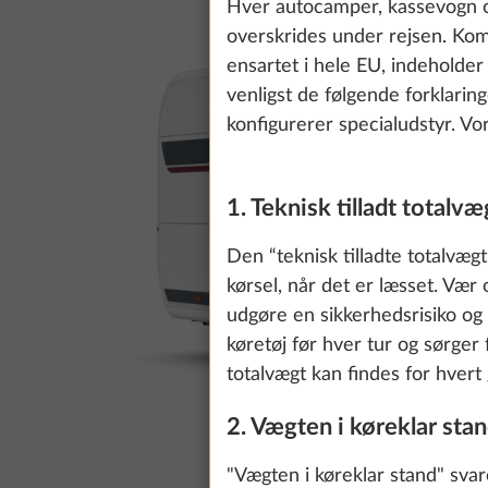
Hver autocamper, kassevogn og
overskrides under rejsen. Ko
ensartet i hele EU, indeholder
venligst de følgende forklarin
konfigurerer specialudstyr. Vo
1. Teknisk tilladt totalvæ
Den “teknisk tilladte totalvæ
kørsel, når det er læsset. Vær
udgøre en sikkerhedsrisiko og
køretøj før hver tur og sørger 
totalvægt kan findes for hvert 
2. Vægten i køreklar sta
"Vægten i køreklar stand" sva