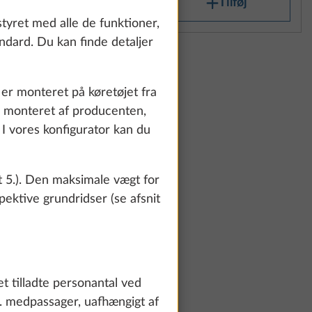
lføj
Tilføj
tyret med alle de funktioner,
ndard. Du kan finde detaljer
ort
Yderligere information
m er monteret på køretøjet fra
il
r monteret af producenten,
. I vores konfigurator kan du
0,0 kg
0 kr.
t 5.). Den maksimale vægt for
lføj
pektive grundridser (se afsnit
te and to
count and process
ing on "Accept
 tilladte personantal ved
You can find more
pr. medpassager, uafhængigt af