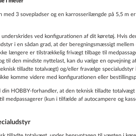
de i meter
 med 3 sovepladser og en karrosserilængde på 5,5 m er 
underskrides ved konfigurationen af dit køretøj. Hvis de
ludstyr i en sådan grad, at der beregningsmæssigt mellem
Puno
ikke længere er tilstrækkelig frivægt tilbage til medpassage
SERIE
 til den mindste nyttelast, kan du vælge en opvejning af
eknisk tilladte totalvægt) og/eller fravælge specialudstyr
 ikke komme videre med konfigurationen eller bestillings
in HOBBY-forhandler, at den teknisk tilladte totalvægt i
ge til medpassagerer (kun i tilfælde af autocampere og kas
cialudstyr
nisk tilladte totalvægt, under hensyntagen til vægten i kør