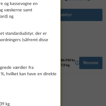
ere og kassevogne en
 og væskerne samt
Konfigurér udstyr
ard) og
et standardudstyr, der er
nordningers (såfremt disse
286.950 kr.
Yderligere infor
Resume
MEDIE
77,0 kg
regnede værdier fra
 %, hvilket kan have en direkte
39 kg