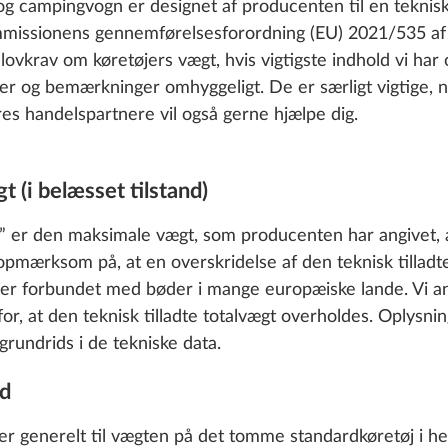
 campingvogn er designet af producenten til en teknisk 
mmissionens gennemførelsesforordning (EU) 2021/535 af
 lovkrav om køretøjers vægt, hvis vigtigste indhold vi ha
ger og bemærkninger omhyggeligt. De er særligt vigtige, n
res handelspartnere vil også gerne hjælpe dig.
gt (i belæsset tilstand)
gt” er den maksimale vægt, som producenten har angivet, 
 opmærksom på, at en overskridelse af den teknisk tilladt
 er forbundet med bøder i mange europæiske lande. Vi anb
for, at den teknisk tilladte totalvægt overholdes. Oplysni
grundrids i de tekniske data.
nd
rer generelt til vægten på det tomme standardkøretøj i h