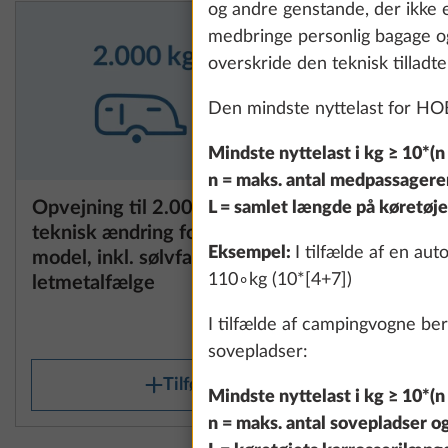
og andre genstande, der ikke e
medbringe personlig bagage og 
overskride den teknisk tilladte
Den mindste nyttelast for H
Mindste nyttelast i kg ≥ 10*(n 
n = maks. antal medpassagerer
Opvejning til 2.000 kg med
Opvejning
L = samlet længde på køretøjet
teknisk ændring for enakslet
enkeltaks
Eksempel:
I tilfælde af en au
model, inkl. sølvfarvede
110∘kg (10*[4+7])
letmetalfælge
35,7 kg
I tilfælde af campingvogne be
10.093 kr.
sovepladser:
Tilføj
Mindste nyttelast i kg ≥ 10*(n 
n = maks. antal sovepladser o