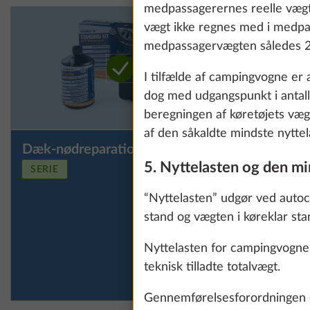
information about
medpassagerernes reelle vægt.
vægt ikke regnes med i medpass
medpassagervægten således 22
Show details
I tilfælde af campingvogne er a
dog med udgangspunkt i antalle
beregningen af køretøjets væg
af den såkaldte mindste nyttela
Dæk-nødreparationssæt
Reservehj
Yderligere informa
stedet fo
5. Nyttelasten og den mi
SERIE
reparatio
“Nyttelasten” udgør ved autoc
under b
stand og vægten i køreklar st
Nyttelasten for campingvogne 
teknisk tilladte totalvægt.
Gennemførelsesforordningen (E