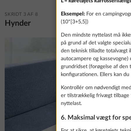
L = køretøjets karrosserilæng
Eksempel:
For en campingvogn
SKRIDT 3 AF 8
(10*[3+5,5])
Hynder
Den mindste nyttelast må ikke 
på grund af det valgte specia
den teknisk tilladte totalvægt 
autocampere og kassevogne) og
grundridset (forøgelse af den t
konfigurationen. Ellers kan du
Kontrollér om nødvendigt med d
er tilstrækkelig frivægt tilba
nyttelast.
6. Maksimal vægt for spe
For at sikre, at køretøjets tek