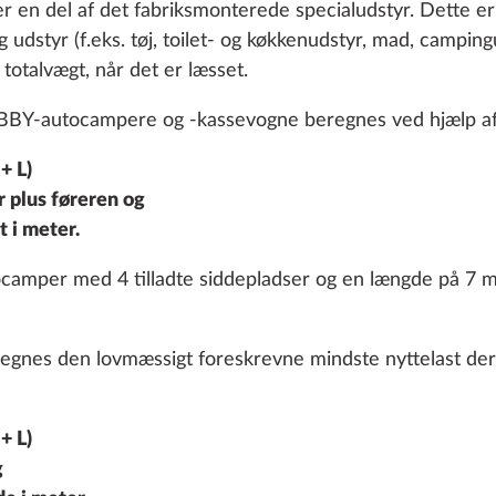
r en del af det fabriksmonterede specialudstyr. Dette er f
udstyr (f.eks. tøj, toilet- og køkkenudstyr, mad, campingu
 totalvægt, når det er læsset.
OBBY-autocampere og -kassevogne beregnes ved hjælp a
+ L)
 plus føreren og
 til 2.000 kg til
Cykelholder på
 i meter.
el, inkl. sorte alufælge
træktøjsafdækning THU
tocamper med 4 tilladte siddepladser og en længde på 7 m
2 cykler, nyttelast 60 
35,7 kg
regnes den lovmæssigt foreskrevne mindste nyttelast der
11.506 kr.
Tilføj
Tilføj
+ L)
g