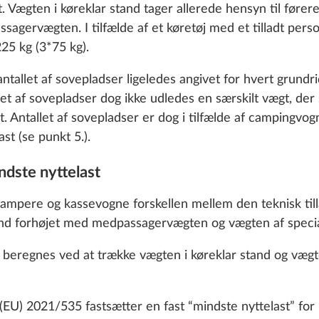
 cookies and customization options by clicking on the "S
 Vægten i køreklar stand tager allerede hensyn til før
agervægten. I tilfælde af et køretøj med et tilladt perso
5 kg (3*75 kg).
Decline
ntallet af sovepladser ligeledes angivet for hvert grundr
t af sovepladser dog ikke udledes en særskilt vægt, der 
t. Antallet af sovepladser er dog i tilfælde af campingv
st (se punkt 5.).
ul med holder, i
Stabiliseringssystem
tion
Yderligere information
r dæk-
ETS Plus
ndste nyttelast
nssæt, monteret
ampere og kassevogne forskellen mellem den teknisk till
unden
1
and forhøjet med medpassagervægten og vægten af specia
25,4 kg
4.271 kr.
beregnes ved at trække vægten i køreklar stand og vægte
Tilføj
Tilføj
U) 2021/535 fastsætter en fast “mindste nyttelast” for