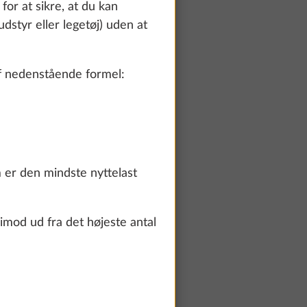
or at sikre, at du kan
dstyr eller legetøj) uden at
f nedenstående formel:
Yderligere information
LE, til
 er den mindste nyttelast
kg
10,0 kg
imod ud fra det højeste antal
3.593 kr.