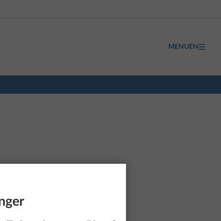
MENUEN
nger
fra 286.950 kr.