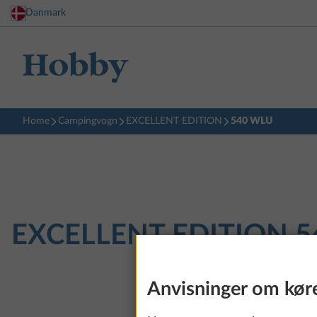
Danmark
Home
Campingvogn
EXCELLENT EDITION
540 WLU
EXCELLENT EDITION
5
Anvisninger om kør