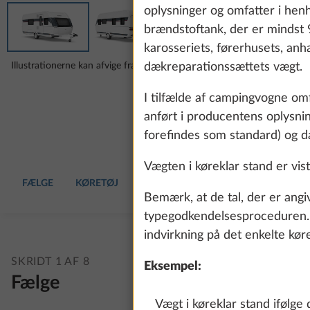
oplysninger og omfatter i henh
brændstoftank, der er mindst 
karosseriets, førerhusets, a
Illustrationerne kan afvige fra din valgte konfiguration.
dækreparationssættets vægt.
I tilfælde af campingvogne om
anført i producentens oplysni
forefindes som standard) og 
Vægten i køreklar stand er vist
FÆLGE
KØRETØJ
HYNDER
INDRETNING
VAND
Bemærk, at de tal, der er angi
typegodkendelsesproceduren. Di
indvirkning på det enkelte kør
SKRIDT 1 AF 8
Eksempel:
Fælge
Vægt i køreklar stand ifølge 