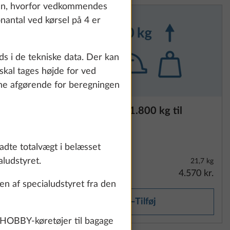
how details" link.
eren, hvorfor vedkommendes
nantal ved kørsel på 4 er
Accept all
ids i de tekniske data. Der kan
skal tages højde for ved
ogne afgørende for beregningen
 KNOTT
Opvejning til 1.800 kg til
Yderligere information
enkeltaksel
adte totalvægt i belæsset
ludstyret.
5,7 kg
21,7 kg
9.011 kr.
4.570 kr.
n af specialudstyret fra den
Tilføj
 HOBBY-køretøjer til bagage