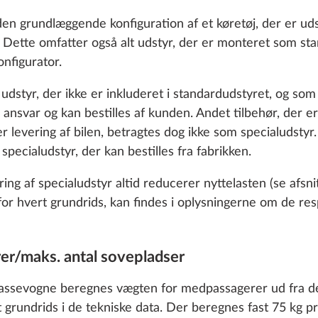
Ti
den grundlæggende konfiguration af et køretøj, der er uds
. Dette omfatter også alt udstyr, der er monteret som sta
nfigurator.
Alufælge s
poleret til
t udstyr, der ikke er inkluderet i standardudstyret, og so
opvejning t
ansvar og kan bestilles af kunden. Andet tilbehør, der e
2.000 kg
er levering af bilen, betragtes dog ikke som specialudstyr
pecialudstyr, der kan bestilles fra fabrikken.
g af specialudstyr altid reducerer nyttelasten (se afsni
Ti
for hvert grundrids, kan findes i oplysningerne om de res
o enable you to make the best possible use of our websi
er/maks. antal sovepladser
unication with you. We take your preferences into ac
cs and marketing only if you give us your consent by click
kassevogne beregnes vægten for medpassagerer ud fra det
oke your consent at any time with effect for the future. 
rt grundrids i de tekniske data. Der beregnes fast 75 kg 