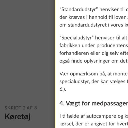
“Standardudstyr” henviser til 
der kræves i henhold til loven
om standardudstyret i vores ko
“Specialudstyr” henviser til al
fabrikken under producentens 
forhandleren eller dig selv eft
også finde oplysninger om det s
Vær opmærksom på, at monterin
specialudstyr, der kan vælges 
6.).
We use cookies t
4. Vægt for medpassager
improve our comm
SKRIDT 2 AF 8
Køretøj
data for statisti
I tilfælde af autocampere og 
all". You can rev
kørsel, der er angivet for hve