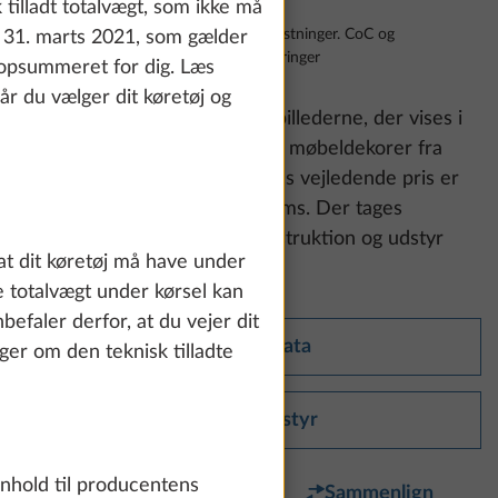
tilladt totalvægt, som ikke må
Prisen er inklusiv moms, leveringsomkostninger. CoC og
 31. marts 2021, som gælder
gasprøvningsattest. Forbehold for ændringer
r opsummeret for dig. Læs
år du vælger dit køretøj og
Vær opmærksom på:
Udstyrsbillederne, der vises i
det følgende, kan vise stof- og møbeldekorer fra
andre serier og modeller. Vores vejledende pris er
inklusive den lovbestemte moms. Der tages
forbehold for ændringer i konstruktion og udstyr
at dit køretøj må have under
samt for fejl.
e totalvægt under kørsel kan
efaler derfor, at du vejer dit
Tekniske data
nger om den teknisk tilladte
Standardudstyr
enhold til producentens
Favorit
Sammenlign