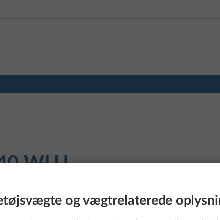
40 WLU
etøjsvægte og vægtrelaterede oplysni