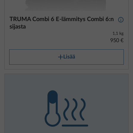
TRUMA Combi 6 E-lämmitys Combi 6:n
Lisäti
sijasta
1,1 kg
950 €
Lisää