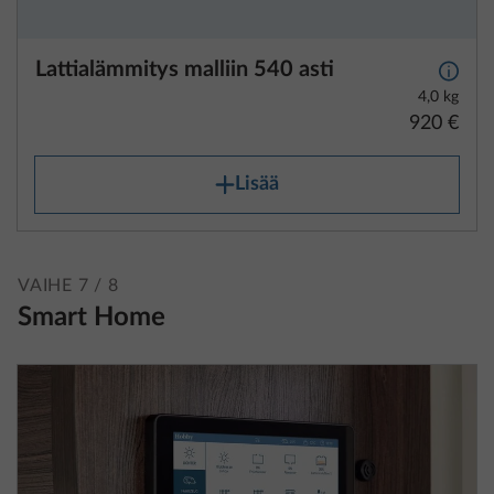
Lattialämmitys malliin 540 asti
Lisäti
4,0 kg
920 €
Lisää
VAIHE 7 / 8
Smart Home