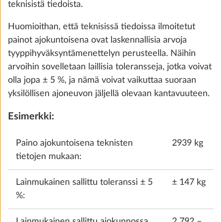
teknisistä tiedoista.
35,7 kg
1 530 €
Huomioithan, että teknisissä tiedoissa ilmoitetut
painot ajokuntoisena ovat laskennallisia arvoja
Lisää
tyyppihyväksyntämenettelyn perusteella. Näihin
arvoihin sovelletaan laillisia toleransseja, jotka voivat
olla jopa ± 5 %, ja nämä voivat vaikuttaa suoraan
yksilöllisen ajoneuvon jäljellä olevaan kantavuuteen.
Esimerkki:
Paino ajokuntoisena teknisten
2939 kg
tietojen mukaan:
Lainmukainen sallittu toleranssi ± 5
± 147 kg
%:
Aisapolkupyöräteline THULE, kahdelle
Lisäti
pyörälle, kantavuus 60 kg
Lainmukainen sallittu ajokunnossa
2 792 –