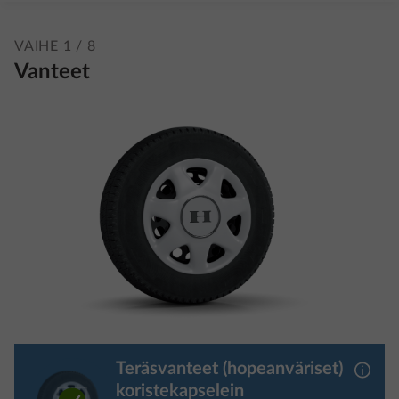
VAIHE 1 / 8
Vanteet
Teräsvanteet (hopeanväriset)
Lisäti
koristekapselein