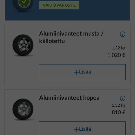
VAKIOVARUSTE
Alumiinivanteet musta /
Lisäti
kiillotettu
1,32 kg
1 020 €
Lisää
Alumiinivanteet hopea
Lisäti
1,32 kg
810 €
Lisää