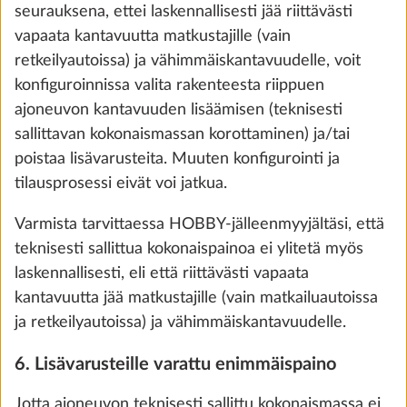
0,5 kg
seurauksena, ettei laskennallisesti jää riittävästi
290 €
vapaata kantavuutta matkustajille (vain
retkeilyautoissa) ja vähimmäiskantavuudelle, voit
Lisää
konfiguroinnissa valita rakenteesta riippuen
ajoneuvon kantavuuden lisäämisen (teknisesti
sallittavan kokonaismassan korottaminen) ja/tai
poistaa lisävarusteita. Muuten konfigurointi ja
tilausprosessi eivät voi jatkua.
Varmista tarvittaessa HOBBY-jälleenmyyjältäsi, että
teknisesti sallittua kokonaispainoa ei ylitetä myös
laskennallisesti, eli että riittävästi vapaata
kantavuutta jää matkustajille (vain matkailuautoissa
ja retkeilyautoissa) ja vähimmäiskantavuudelle.
6. Lisävarusteille varattu enimmäispaino
Vesipumppu lisäkatkaisijalla
0,4 kg
Jotta ajoneuvon teknisesti sallittu kokonaismassa ei