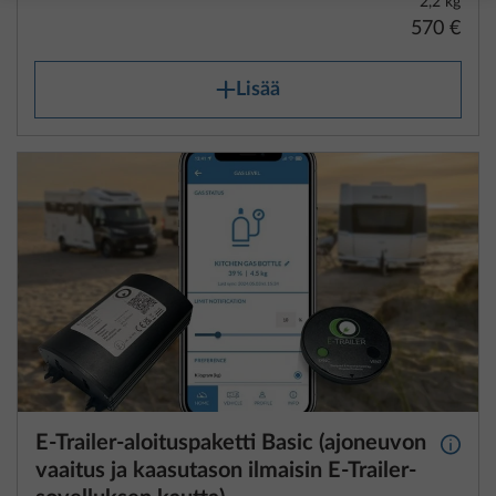
2,2 kg
570 €
Lisää
E-Trailer-aloituspaketti Basic (ajoneuvon
Lisäti
vaaitus ja kaasutason ilmaisin E-Trailer-