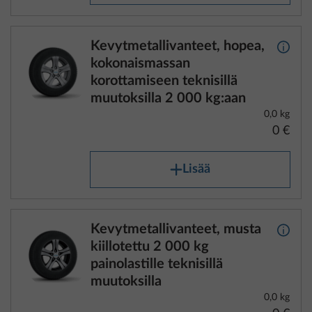
Kevytmetallivanteet, hopea,
Lisäti
kokonaismassan
korottamiseen teknisillä
muutoksilla 2 000 kg:aan
0,0 kg
0 €
Lisää
Kevytmetallivanteet, musta
Lisäti
kiillotettu 2 000 kg
painolastille teknisillä
muutoksilla
0,0 kg