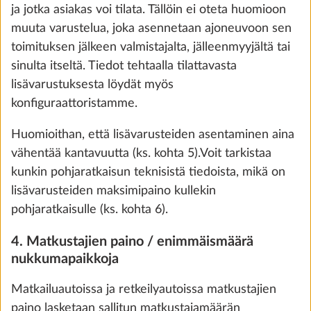
ja jotka asiakas voi tilata. Tällöin ei oteta huomioon
Sisustus ja kalusteet
muuta varustelua, joka asennetaan ajoneuvoon sen
toimituksen jälkeen valmistajalta, jälleenmyyjältä tai
sinulta itseltä. Tiedot tehtaalla tilattavasta
lisävarustuksesta löydät myös
konfiguraattoristamme.
Huomioithan, että lisävarusteiden asentaminen aina
vähentää kantavuutta (ks. kohta 5).Voit tarkistaa
kunkin pohjaratkaisun teknisistä tiedoista, mikä on
lisävarusteiden maksimipaino kullekin
We use cookies to enable you to make the best
pohjaratkaisulle (ks. kohta 6).
possible use of our website and to improve our
Irtomattosarja asuinosassa
Lisäti
communication with you. We take your
4. Matkustajien paino / enimmäismäärä
10,0 kg
preferences into account and process data for
nukkumapaikkoja
420 €
statistics and marketing only if you give us your
Matkailuautoissa ja retkeilyautoissa matkustajien
consent by clicking on "Accept all". You can
Lisää
paino lasketaan sallitun matkustajamäärän
revoke your consent at any time with effect for