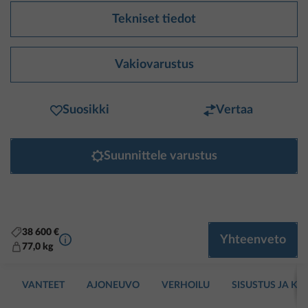
Tekniset tiedot
Vakiovarustus
Suosikki
Vertaa
Suunnittele varustus
38 600 €
Lisätietoa
Yhteenveto
77,0 kg
VANTEET
AJONEUVO
VERHOILU
SISUSTUS JA KA