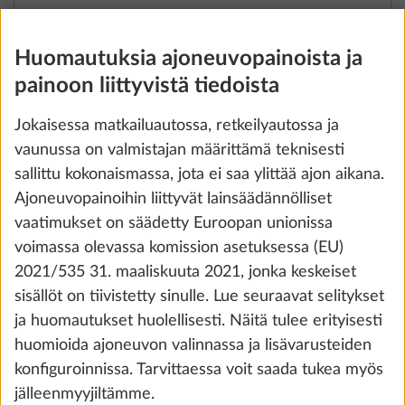
Lisää
Huomautuksia ajoneuvopainoista ja
painoon liittyvistä tiedoista
Jokaisessa matkailuautossa, retkeilyautossa ja
vaunussa on valmistajan määrittämä teknisesti
sallittu kokonaismassa, jota ei saa ylittää ajon aikana.
Ajoneuvopainoihin liittyvät lainsäädännölliset
vaatimukset on säädetty Euroopan unionissa
voimassa olevassa komission asetuksessa (EU)
2021/535 31. maaliskuuta 2021, jonka keskeiset
sisällöt on tiivistetty sinulle. Lue seuraavat selitykset
ja huomautukset huolellisesti. Näitä tulee erityisesti
Korotettu kokonaismassa 1.800 kg,
huomioida ajoneuvon valinnassa ja lisävarusteiden
teknisillä muutoksilla
konfiguroinnissa. Tarvittaessa voit saada tukea myös
21,7 kg
jälleenmyyjiltämme.
600 €