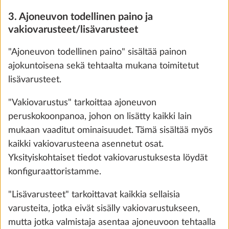
3. Ajoneuvon todellinen paino ja
vakiovarusteet/lisävarusteet
Puno
"Ajoneuvon todellinen paino" sisältää painon
VAKIOVARUSTE
ajokuntoisena sekä tehtaalta mukana toimitetut
lisävarusteet.
"Vakiovarustus" tarkoittaa ajoneuvon
peruskokoonpanoa, johon on lisätty kaikki lain
Terzo
mukaan vaaditut ominaisuudet. Tämä sisältää myös
0,0 kg
kaikki vakiovarusteena asennetut osat.
340 €
Yksityiskohtaiset tiedot vakiovarustuksesta löydät
konfiguraattoristamme.
Lisää
"Lisävarusteet" tarkoittavat kaikkia sellaisia
varusteita, jotka eivät sisälly vakiovarustukseen,
mutta jotka valmistaja asentaa ajoneuvoon tehtaalla
VAIHE 4 / 8