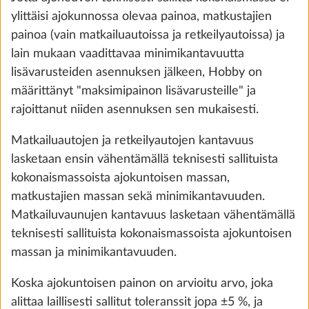
70 €
ylittäisi ajokunnossa olevaa painoa, matkustajien
painoa (vain matkailuautoissa ja retkeilyautoissa) ja
Lisää
lain mukaan vaadittavaa minimikantavuutta
lisävarusteiden asennuksen jälkeen, Hobby on
määrittänyt "maksimipainon lisävarusteille" ja
rajoittanut niiden asennuksen sen mukaisesti.
Matkailuautojen ja retkeilyautojen kantavuus
lasketaan ensin vähentämällä teknisesti sallituista
kokonaismassoista ajokuntoisen massan,
matkustajien massan sekä minimikantavuuden.
Matkailuvaunujen kantavuus lasketaan vähentämällä
teknisesti sallituista kokonaismassoista ajokuntoisen
massan ja minimikantavuuden.
Kaasun ulosottoliitin
Lisäti
1,5 kg
Koska ajokuntoisen painon on arvioitu arvo, joka
340 €
alittaa laillisesti sallitut toleranssit jopa ±5 %, ja