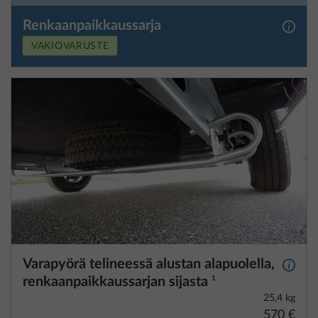
Renkaanpaikkaussarja
Lisäti
VAKIOVARUSTE
Varapyörä telineessä alustan alapuolella,
Lisäti
renkaanpaikkaussarjan sijasta
1
25,4 kg
570 €