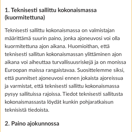
1. Teknisesti sallittu kokonaismassa
Lisää
(kuormitettuna)
Teknisesti sallittu kokonaismassa on valmistajan
määrittämä suurin paino, jonka ajoneuvosi voi olla
kuormitettuna ajon aikana. Huomioithan, että
teknisesti sallitun kokonaismassan ylittäminen ajon
aikana voi aiheuttaa turvallisuusriskejä ja on monissa
Euroopan maissa rangaistavaa. Suosittelemme siksi,
että punnitset ajoneuvosi ennen jokaista ajoreissua
ja varmistat, että teknisesti sallittu kokonaismassa
pysyy sallituissa rajoissa. Tiedot teknisesti sallitusta
kokonaismassasta löydät kunkin pohjaratkaisun
Painolasti 2 000 kg, teknisillä muutoksilla
teknisistä tiedoista.
yksiakseliselle, sis. kevytmetallivanteet,
hopea
2. Paino ajokunnossa
35,7 kg