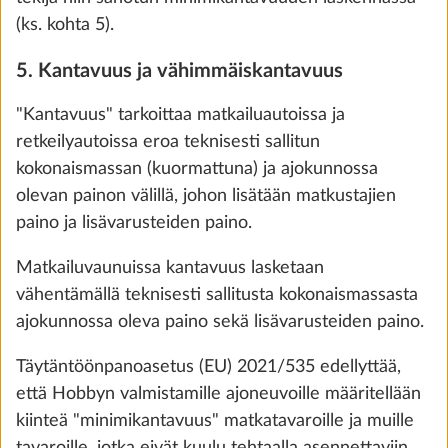
Lisää
(ks. kohta 5).
5. Kantavuus ja vähimmäiskantavuus
"Kantavuus" tarkoittaa matkailuautoissa ja
retkeilyautoissa eroa teknisesti sallitun
kokonaismassan (kuormattuna) ja ajokunnossa
olevan painon välillä, johon lisätään matkustajien
paino ja lisävarusteiden paino.
Matkailuvaunuissa kantavuus lasketaan
vähentämällä teknisesti sallitusta kokonaismassasta
ajokunnossa oleva paino sekä lisävarusteiden paino.
DOMETIC-liesituuletin Hobby 10-
Lisäti
portaisella tehonsäädöllä
Täytäntöönpanoasetus (EU) 2021/535 edellyttää,
3,0 kg
että Hobbyn valmistamille ajoneuvoille määritellään
430 €
kiinteä "minimikantavuus" matkatavaroille ja muille