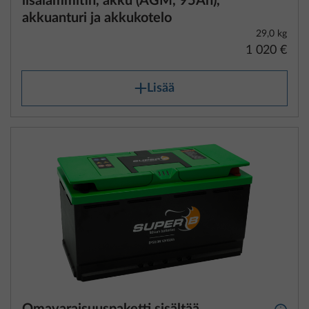
lisälämmitin, akku (AGM, 95Ah),
akkuanturi ja akkukotelo
29,0 kg
1 020 €
Lisää
Omavaraisuuspaketti sisältää
Lisäti