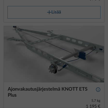
Lisää
Ajonvakautusjärjestelmä KNOTT ETS
Lisäti
Plus
5,7 kg
1 195 €