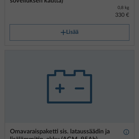
sovelluksen kautta)
0,8 kg
330 €
Lisää
Omavaraispaketti sis. lataussäädin ja
Lisäti