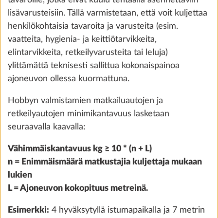
tavaroille, jotka eivät kuulu tehtaalla asennettaviin
Lisää
lisävarusteisiin. Tällä varmistetaan, että voit kuljettaa
henkilökohtaisia tavaroita ja varusteita (esim.
vaatteita, hygienia- ja keittiötarvikkeita,
elintarvikkeita, retkeilyvarusteita tai leluja)
ylittämättä teknisesti sallittua kokonaispainoa
ajoneuvon ollessa kuormattuna.
Hobbyn valmistamien matkailuautojen ja
retkeilyautojen minimikantavuus lasketaan
seuraavalla kaavalla:
Vähimmäiskantavuus kg ≥ 10 * (n + L)
Kylmävaahtopatja ja joustinrunko
Lisäti
n = Enimmäismäärä matkustajia kuljettaja mukaan
erillisvuoteisiin
lukien
2,9 kg
L = Ajoneuvon kokopituus metreinä.
950 €
Esimerkki:
4 hyväksytyllä istumapaikalla ja 7 metrin