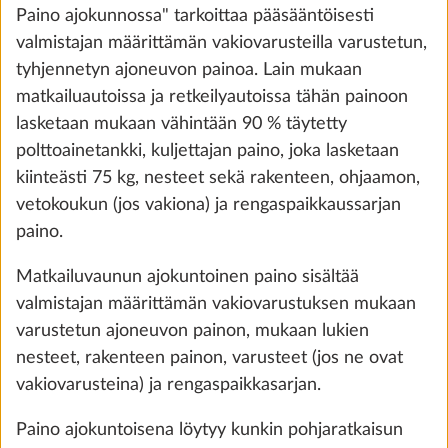
Paino ajokunnossa" tarkoittaa pääsääntöisesti
1 340 €
valmistajan määrittämän vakiovarusteilla varustetun,
tyhjennetyn ajoneuvon painoa. Lain mukaan
Lisää
matkailuautoissa ja retkeilyautoissa tähän painoon
lasketaan mukaan vähintään 90 % täytetty
polttoainetankki, kuljettajan paino, joka lasketaan
kiinteästi 75 kg, nesteet sekä rakenteen, ohjaamon,
vetokoukun (jos vakiona) ja rengaspaikkaussarjan
paino.
Matkailuvaunun ajokuntoinen paino sisältää
valmistajan määrittämän vakiovarustuksen mukaan
varustetun ajoneuvon painon, mukaan lukien
nesteet, rakenteen painon, varusteet (jos ne ovat
vakiovarusteina) ja rengaspaikkasarjan.
Korotettu kokonaismassa 2.000 kg, 1-aks.
mallit, teknisillä muutoksilla, sis. mustat
Paino ajokuntoisena löytyy kunkin pohjaratkaisun
aluvanteet