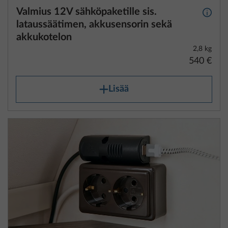
Valmius 12V sähköpaketille sis.
Lisäti
lataussäätimen, akkusensorin sekä
akkukotelon
2,8 kg
540 €
Lisää