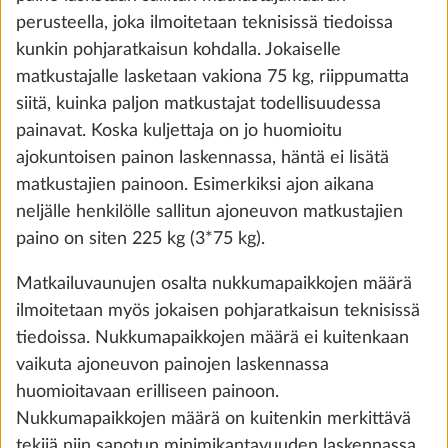
perusteella, joka ilmoitetaan teknisissä tiedoissa
the future. You can find more information about
kunkin pohjaratkaisun kohdalla. Jokaiselle
cookies and customization options by clicking on
matkustajalle lasketaan vakiona 75 kg, riippumatta
the "Show details" link.
siitä, kuinka paljon matkustajat todellisuudessa
painavat. Koska kuljettaja on jo huomioitu
ajokuntoisen painon laskennassa, häntä ei lisätä
Show details
Decline
Accept all
matkustajien painoon. Esimerkiksi ajon aikana
neljälle henkilölle sallitun ajoneuvon matkustajien
paino on siten 225 kg (3*75 kg).
Matkailuvaunujen osalta nukkumapaikkojen määrä
Kaasu-uuni THETFORD
Lisäti
ilmoitetaan myös jokaisen pohjaratkaisun teknisissä
sähkösytytyksellä, grillillä sekä
tiedoissa. Nukkumapaikkojen määrä ei kuitenkaan
sisävalolla, 36 litraa
vaikuta ajoneuvon painojen laskennassa
15,0 kg
huomioitavaan erilliseen painoon.
840 €
Nukkumapaikkojen määrä on kuitenkin merkittävä
tekijä niin sanotun minimikantavuuden laskennassa