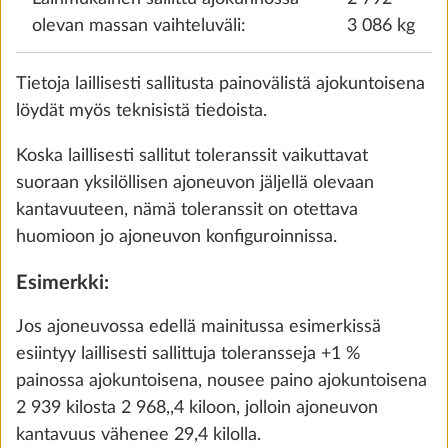
10,0 kg
olevan massan vaihteluväli:
3 086 kg
480 €
Tietoja laillisesti sallitusta painovälistä ajokuntoisena
Lisää
löydät myös teknisistä tiedoista.
Koska laillisesti sallitut toleranssit vaikuttavat
suoraan yksilöllisen ajoneuvon jäljellä olevaan
VAIHE 3 / 8
Verhoilu
kantavuuteen, nämä toleranssit on otettava
huomioon jo ajoneuvon konfiguroinnissa.
Esimerkki:
Jos ajoneuvossa edellä mainitussa esimerkissä
esiintyy laillisesti sallittuja toleransseja +1 %
painossa ajokuntoisena, nousee paino ajokuntoisena
2 939 kilosta 2 968,,4 kiloon, jolloin ajoneuvon
kantavuus vähenee 29,4 kilolla.