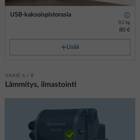
USB-kaksoispistorasia
Lisäti
0,1 kg
80 €
Lisää
VAIHE 6 / 8
Lämmitys, ilmastointi