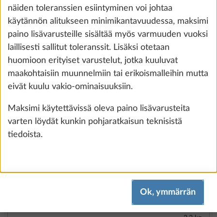
näiden toleranssien esiintyminen voi johtaa
Lisää
käytännön alitukseen minimikantavuudessa, maksimi
paino lisävarusteille sisältää myös varmuuden vuoksi
laillisesti sallitut toleranssit. Lisäksi otetaan
huomioon erityiset varustelut, jotka kuuluvat
maakohtaisiin muunnelmiin tai erikoismalleihin mutta
eivät kuulu vakio-ominaisuuksiin.
Maksimi käytettävissä oleva paino lisävarusteita
varten löydät kunkin pohjaratkaisun teknisistä
tiedoista.
TRUMA DuoControl -
Lisäti
kaasupaineensäädin sis.
Ok, ymmärrän
vaihtoautomatiikka, törmäysanturi ja
kaasusuodatin