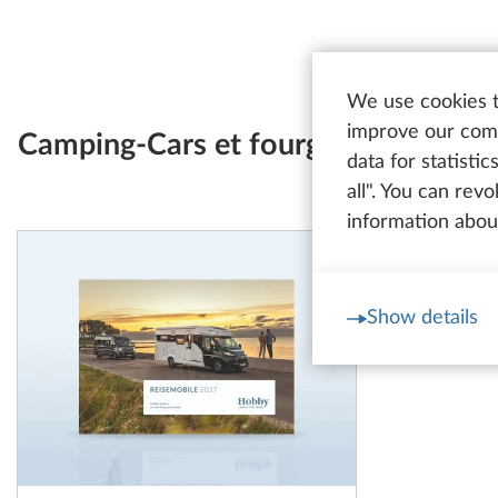
We use cookies t
improve our comm
Camping-Cars et fourgon
data for statisti
all". You can rev
information about
Show details