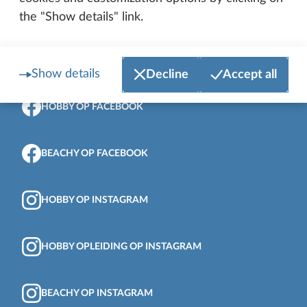
the "Show details" link.
Show details
Decline
Accept all
Naar boven aan de pagina
HOBBY OP FACEBOOK
BEACHY OP FACEBOOK
HOBBY OP INSTAGRAM
HOBBY OPLEIDING OP INSTAGRAM
BEACHY OP INSTAGRAM