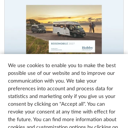
We use cookies to enable you to make the best
possible use of our website and to improve our
communication with you. We take your
preferences into account and process data for
Catalogus Kampeerauto's 2027
statistics and marketing only if you give us your
PDF, 9 MB
consent by clicking on "Accept all". You can
revoke your consent at any time with effect for
the future. You can find more information about
cookies and customization options by clicking on