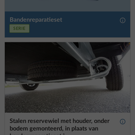
Bandenreparatieset
Meer 
SERIE
Stalen reservewiel met houder, onder
Meer 
bodem gemonteerd, in plaats van
bandenreparatieset
1
25,4 kg