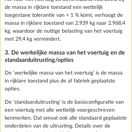
Toevoegen
minimale nuttige belasting (zie punt 5).
5. De nuttige belasting en de minimale nuttige
belasting
De ‘nuttige belasting’ bij kampeerauto‘s en
buscampers is het verschil tussen de technisch
toelaatbare maximummassa in geladen toestand en
de massa in rijklare toestand, verhoogd met de
massa van de passagiers en de massa van de opties.
De nuttige belasting bij caravans wordt berekend
door van de technisch toelaatbare maximummassa
Buitengasaansluiting
Meer 
de massa in rijklare toestand en de massa van de
1,5 kg
opties af te trekken.
€ 322
De Uitvoeringsverordening (EU) 2021/535 bepaalt
Toevoegen
voor de door HOBBY gebouwde voertuigen een