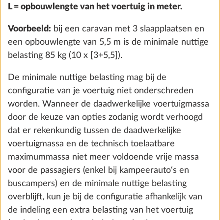
standaarduitrusting behoren.
2,8 kg
€ 516
Informatie over de maximale massa voor opties vind
je voor elke indeling in de technische gegevens.
Toevoegen
Oké, ik begrijp het
Dubbele USB aansluiting
Meer 
0,1 kg