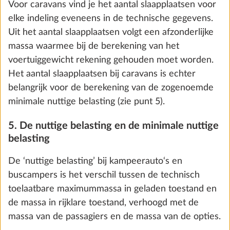
worden. Wanneer de daadwerkelijke voertuigmassa
Toevoegen
door de keuze van opties zodanig wordt verhoogd
dat er rekenkundig tussen de daadwerkelijke
voertuigmassa en de technisch toelaatbare
maximummassa niet meer voldoende vrije massa
voor de passagiers (enkel bij kampeerauto‘s en
buscampers) en de minimale nuttige belasting
overblijft, kun je bij de configuratie afhankelijk van
de indeling een extra belasting van het voertuig
(verhoging van de technisch toelaatbare
maximummassa) kiezen en/of opties schrappen.
Anders kun je de configuratie en de
Zelfvoorzienend pakket incl.
Meer 
bestelprocedure niet voortzetten.
oplaadregelaar met booster, accu (AGM,
Verzeker je er evt. bij je HOBBY-handelspartner van
95 Ah), accusensor en accukast
dat de technisch toelaatbare maximummassa ook
29,0 kg
€ 966