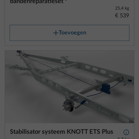
€ 539
Toevoegen
Stabilisator systeem KNOTT ETS Plus
Meer 
5,7 kg
€ 1.138