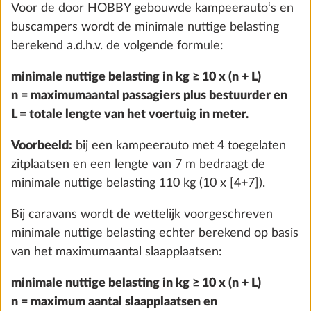
maximummassa de massa in rijklare toestand, de
€ 2.216
massa van de passagiers en de minimale nuttige
belasting af te trekken. Bij caravans wordt deze
Toevoegen
berekend door van de technisch toelaatbare
maximummassa de massa in rijklare toestand en de
minimale nuttige belasting af te trekken.
Aangezien het bij de massa in rijklare toestand om
een berekende waarde gaat met een wettelijk
toegestane tolerantie tot ± 5 %, en deze tolerantie
tot een feitelijke onderschrijding van de minimale
nuttige belasting kunnen leiden, worden uit
voorzorg bij de maximale massa voor opties ook de
wettelijk toegelaten toleranties in aanmerking
genomen. Bovendien wordt rekening gehouden met
Voorbereiding voor 12 V Autarkpakket
Meer 
specifieke uitrustingskenmerken van nationale
incl. laadregelaar met booster,
varianten of speciale modellen, die niet tot de
accusensor en accubak