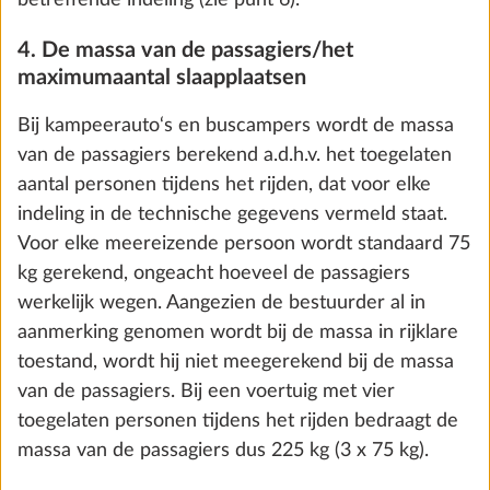
Toevoegen
Voorbeeld:
bij een kampeerauto met 4 toegelaten
zitplaatsen en een lengte van 7 m bedraagt de
minimale nuttige belasting 110 kg (10 x [4+7]).
Bij caravans wordt de wettelijk voorgeschreven
minimale nuttige belasting echter berekend op basis
van het maximumaantal slaapplaatsen:
minimale nuttige belasting in kg ≥ 10 x (n + L)
n = maximum aantal slaapplaatsen en
L = opbouwlengte van het voertuig in meter.
Voorbeeld:
bij een caravan met 3 slaapplaatsen en
E-Trailer-starterspakket Basic (nivellering
Meer 
een opbouwlengte van 5,5 m is de minimale nuttige
van het voertuig en aanduiding
belasting 85 kg (10 x [3+5,5]).
gasniveau via de E-Trailer-app)
0,8 kg
De minimale nuttige belasting mag bij de
€ 317
configuratie van je voertuig niet onderschreden