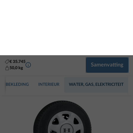
BEKLEDING
INTERIEUR
WATER, GAS, ELEKTRICITEIT
STAP 1 VAN 8
Velgen