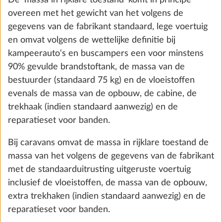
standaarduitrusting/opties
De ‘werkelijke massa van het voertuig’ is de massa
in rijklare toestand plus de af fabriek geplaatste
opties.
De ‘standaarduitrusting’ is de basisconfiguratie van
een voertuig met alle wettelijk voorgeschreven
kenmerken. Dat omvat ook alle standaard geplaatste
onderdelen van de uitrusting. Details over de
Koudschuimmatras met comfort zones
Meer 
standaarduitrusting vind je in onze configurator.
en lattenbodem voor tweepersoons- en
queensbedden
De ‘opties’ zijn alle onderdelen van de uitrusting die
2,9 kg
niet tot de standaarduitrusting behoren, die op
€ 872
verantwoordelijkheid van de fabrikant in de fabriek
op het voertuig aangebracht worden en door de
Toevoegen
klant besteld kunnen worden. De opties omvatten