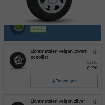
Stalen velgen zilver, met
Meer 
wieldoppen
SERIE
Lichtmetalen velgen, zwart
Meer 
gepolijst
1,32 kg
€ 970
Toevoegen
Lichtmetalen velgen zilver
Meer 
1,32 kg
€ 772