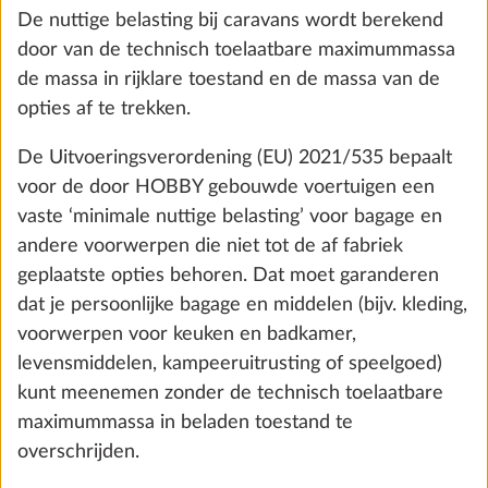
rekenkundig niet wordt overschreden, d.w.z. dat er
voldoende vrije massa voor de passagiers (enkel bij
Toevoegen
kampeerauto‘s en buscampers) en de minimale
nuttige belasting overblijft.
6. De maximale massa voor opties
Om de technisch toelaatbare maximummassa van
het voertuig, rekening houdend met de massa in
rijklare toestand, de massa van de passagiers (enkel
bij kampeerauto‘s en buscampers) en de wettelijk
voorgeschreven minimale nuttige belasting door de
plaatsing van opties niet te overschrijden, heeft
HOBBY de inbouw van opties beperkt en af fabriek
een ‘maximale massa voor opties’ bepaald.
Zelfvoorzienend pakket incl.
Meer 
oplaadregelaar met booster, lithiumaccu
Bij kampeerauto‘s en buscampers wordt deze
(Super B Epsilon, 100 Ah) en accukast
berekend door van de technisch toelaatbare
18,3 kg