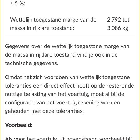
indeling in de technische gegevens vermeld staat.
the future. You can find more information about
Toevoegen
Voor elke meereizende persoon wordt standaard 75
cookies and customization options by clicking on
kg gerekend, ongeacht hoeveel de passagiers
the "Show details" link.
werkelijk wegen. Aangezien de bestuurder al in
aanmerking genomen wordt bij de massa in rijklare
toestand, wordt hij niet meegerekend bij de massa
Show details
Decline
Accept all
van de passagiers. Bij een voertuig met vier
toegelaten personen tijdens het rijden bedraagt de
massa van de passagiers dus 225 kg (3 x 75 kg).
Voor caravans vind je het aantal slaapplaatsen voor
elke indeling eveneens in de technische gegevens.
Uit het aantal slaapplaatsen volgt een afzonderlijke
Waterpomp met extra schakelaar
massa waarmee bij de berekening van het
0,4 kg
voertuiggewicht rekening gehouden moet worden.
€ 69
Het aantal slaapplaatsen bij caravans is echter
belangrijk voor de berekening van de zogenoemde