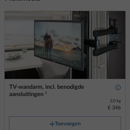
TV-wandarm, incl. benodigde
Meer 
aansluitingen
3
2,0 kg
€ 346
Toevoegen