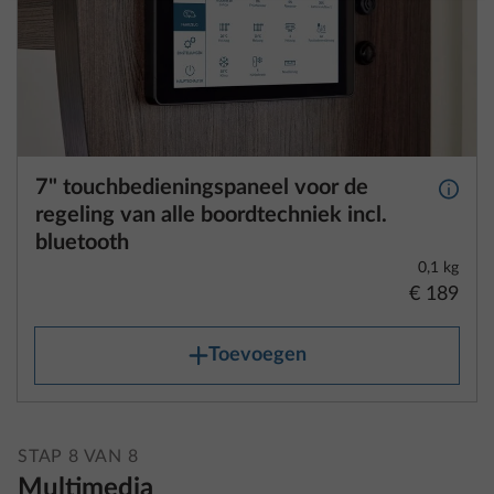
7" touchbedieningspaneel voor de
Meer 
regeling van alle boordtechniek incl.
bluetooth
0,1 kg
€ 189
Toevoegen
STAP 8 VAN 8
Multimedia