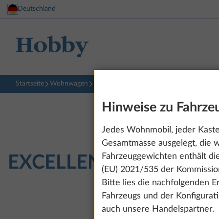
Deutschland
Startseite
Wohnwagen
EXCELLENT EDITION
540 UFf
Hinweise zu Fahrz
Jedes Wohnmobil, jeder Kasten
Gesamtmasse ausgelegt, die w
Fahrzeuggewichten enthält di
EXCELLENT EDITION
5
(EU) 2021/535 der Kommission
Bitte lies die nachfolgenden 
Fahrzeugs und der Konfigurat
auch unsere Handelspartner.