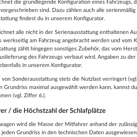
chnet die grundlegende Konfiguration eines Fahrzeugs, 
ch vorgeschrieben sind. Dazu zählen auch alle serienmäßi
tattung findest du in unserem Konfigurator.
hnet alle nicht in der Serienausstattung enthaltenen Aus
rs werkseitig am Fahrzeug angebracht werden und vom K
tattung zählt hingegen sonstiges Zubehör, das vom Herst
Auslieferung des Fahrzeugs verbaut wird. Angaben zu der 
ebenfalls in unserem Konfigurator.
 von Sonderausstattung stets die Nutzlast verringert (vgl
n Grundriss maximal ausgewählt werden kann, kannst d
en (vgl. Ziffer 6.).
d mit Halter, anstatt
Stabilisierungssyste
en
Mehr Informationen
es, um dir die bestmögliche Nutzung unserer Webseite
araturset,
ETS Plus
er / die Höchstzahl der Schlafplätze
nikation mit dir zu verbessern. Wir berücksichtigen hi
rmontage
1
verarbeiten Daten für Statistik und Marketing nur, wen
agen wird die Masse der Mitfahrer anhand der zulässi
25,4 kg
timmen und weiter“ dein Einverständnis gibst. Du kannst
529 €
r jeden Grundriss in den technischen Daten ausgewiesen 
erzeit mit Wirkung für die Zukunft widerrufen. Weitere I