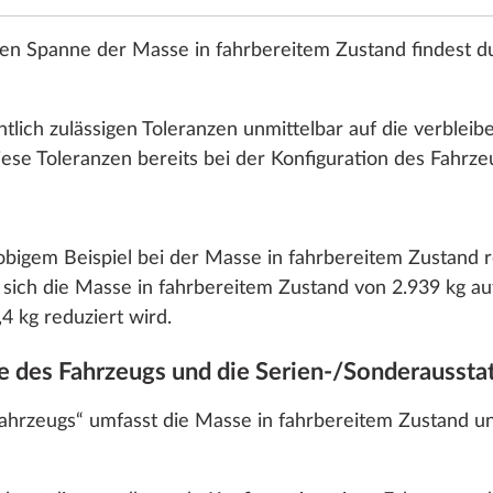
gen Spanne der Masse in fahrbereitem Zustand findest du
Stahlfelge
mit
Radzierbl
tlich zulässigen Toleranzen unmittelbar auf die verbleib
SERIE
ese Toleranzen bereits bei der Konfiguration des Fahrze
bigem Beispiel bei der Masse in fahrbereitem Zustand re
Leichtmeta
 sich die Masse in fahrbereitem Zustand von 2.939 kg au
Silber
4 kg reduziert wird.
se des Fahrzeugs und die Serien-/Sonderaussta
Fahrzeugs“ umfasst die Masse in fahrbereitem Zustand u
Hinz