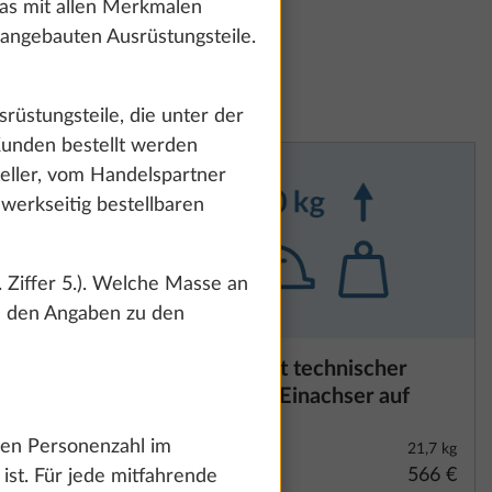
das mit allen Merkmalen
g angebauten Ausrüstungsteile.
rüstungsteile, die unter der
unden bestellt werden
eller, vom Handelspartner
werkseitig bestellbaren
. Ziffer 5.). Welche Masse an
u den Angaben zu den
m KNOTT
Auflastung mit technischer
Mehr Informationen
 zu ermöglichen
Änderung für Einachser auf
erbei deine
1.800 kg
n du uns durch
gen Personenzahl im
5,7 kg
21,7 kg
 deine
1.116 €
566 €
ist. Für jede mitfahrende
nformationen zu