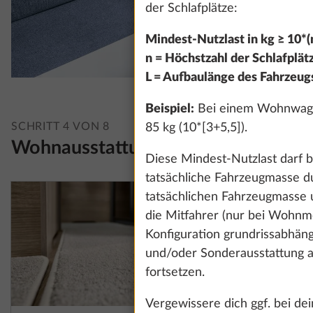
der Schlafplätze:
Mindest-Nutzlast in kg ≥ 10*(n
n = Höchstzahl der Schlafplät
L = Aufbaulänge des Fahrzeug
Beispiel:
Bei einem Wohnwagen 
SCHRITT 4 VON 8
85 kg (10*[3+5,5]).
Wohnausstattung
Diese Mindest-Nutzlast darf b
tatsächliche Fahrzeugmasse d
tatsächlichen Fahrzeugmasse 
die Mitfahrer (nur bei Wohnmo
Konfiguration grundrissabhän
und/oder Sonderausstattung ab
fortsetzen.
Vergewissere dich ggf. bei d