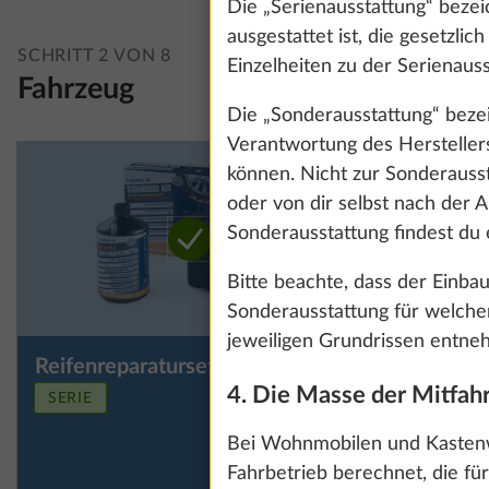
Die „Serienausstattung“ bezei
ausgestattet ist, die gesetzli
SCHRITT 2 VON 8
Einzelheiten zu der Serienauss
Fahrzeug
Die „Sonderausstattung“ bezeic
Verantwortung des Herstelle
können. Nicht zur Sonderauss
oder von dir selbst nach der 
Sonderausstattung findest du 
Bitte beachte, dass der Einbau
Sonderausstattung für welche
jeweiligen Grundrissen entnehm
Reifenreparaturset
Reservera
Mehr Information
Wir nutzen Cooki
Reifenrep
4. Die Masse der Mitfahr
und unsere Kommu
SERIE
Unterflu
Präferenzen und 
Bei Wohnmobilen und Kastenw
Klicken auf „Zus
Fahrbetrieb berechnet, die fü
Einwilligung jed