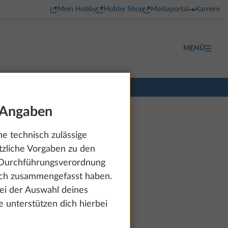
Mein Hobby
Hobby Shop
Mediaportal
Karriere
MENÜ
 Angaben
e technisch zulässige
tzliche Vorgaben zu den
e Durchführungsverordnung
dich zusammengefasst haben.
bei der Auswahl deines
 unterstützen dich hierbei
ab 32.370 €