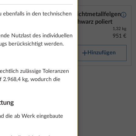
 ebenfalls in den technischen
n Silber
Leichtmetallfelgen
Mehr Informationen
Mehr 
Schwarz poliert
enden
1,32 kg
ende Nutzlast des individuellen
951 €
ugs berücksichtigt werden.
Hinzufügen
chtlich zulässige Toleranzen
llfelgen
Mehr Informationen
f 2.968,4 kg, wodurch die
1,32 kg
757 €
ttung
nd die ab Werk eingebaute
ufügen