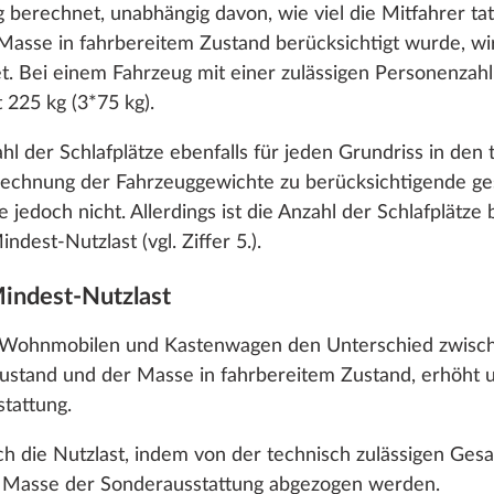
berechnet, unabhängig davon, wie viel die Mitfahrer ta
Anpassungsmöglichkeiten findest du unter dem Link „Det
 Masse in fahrbereitem Zustand berücksichtigt wurde, wi
Hinzufügen
Hinzufügen
t. Bei einem Fahrzeug mit einer zulässigen Personenzahl
 225 kg (3*75 kg).
en
Ablehnen
Zustim
 der Schlafplätze ebenfalls für jeden Grundriss in den
rechnung der Fahrzeuggewichte zu berücksichtigende ge
ze jedoch nicht. Allerdings ist die Anzahl der Schlafplä
dest-Nutzlast (vgl. Ziffer 5.).
Mindest-Nutzlast
en
i Wohnmobilen und Kastenwagen den Unterschied zwisch
stand und der Masse in fahrbereitem Zustand, erhöht 
tattung.
 die Nutzlast, indem von der technisch zulässigen Ges
e Masse der Sonderausstattung abgezogen werden.