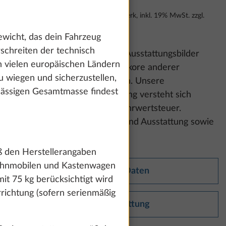
Unverbindliche Preisempfehlung ab Werk, inkl. 19% MwSt. zzgl.
Fracht, Änderungen vorbehalten
ewicht, das dein Fahrzeug
schreiten der technisch
Bitte beachte:
Die gezeigten Ausstattungsbilder
in vielen europäischen Ländern
können Polster- und Möbeldekore anderer
u wiegen und sicherzustellen,
Baureihen und Modelle zeigen. Unsere
ulässigen Gesamtmasse findest
unverbindliche Preisempfehlung versteht sich
inklusive der gesetzlichen Mehrwertsteuer.
Änderungen in Konstruktion und Ausstattung sowie
Irrtümer vorbehalten.
ß den Herstellerangaben
Wohnmobilen und Kastenwagen
Technische Daten
it 75 kg berücksichtigt wird
richtung (sofern serienmäßig
Serienausstattung