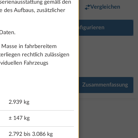
 Serienausstattung gemäß den
Favorit
Vergleichen
e des Aufbaus, zusätzlicher
Ausstattung konfigurieren
 Daten.
r Masse in fahrbereitem
liegen rechtlich zulässigen
ividuellen Fahrzeugs
32.567 €
Mehr Informationen
Zusammenfassung
OME
MULTIMEDIA
60,0 kg
2.939 kg
± 147 kg
2.792 bis 3.086 kg