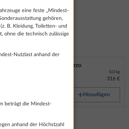
hrzeuge eine feste „Mindest-
 Sonderausstattung gehören,
z. B. Kleidung, Toiletten- und
, ohne die technisch zulässige
dest-Nutzlast anhand der
Terzo
0,0 kg
316 €
Hinzufügen
m beträgt die Mindest-
gegen anhand der Höchstzahl