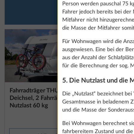
Person werden pauschal 75 kg 
den Cookies und 
Fahrer jedoch bereits bei der
Mitfahrer nicht hinzugerechne
die Masse der Mitfahrer somit
Details anzeig
Für Wohnwagen wird die Anzahl
ausgewiesen. Eine bei der Be
aus der Anzahl der Schlafplät
für die Berechnung der sog. Min
5. Die Nutzlast und die 
Fahrradträger THULE, für
Mehr Information
Die „Nutzlast“ bezeichnet be
Deichsel, 2 Fahrräder,
Gesamtmasse in beladenem Zu
Nutzlast 60 kg
und die Masse der Sonderauss
10,0 kg
445 €
Bei Wohnwagen berechnet sich
fahrbereitem Zustand und di