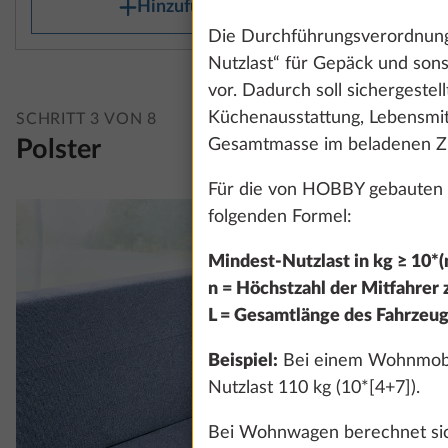
Hinzufügen
Die Durchführungsverordnung
Nutzlast“ für Gepäck und sons
vor. Dadurch soll sichergestel
Küchenausstattung, Lebensmitt
SCHRITT 3 VON 8
Gesamtmasse im beladenen Zu
Polster
Für die von HOBBY gebauten 
folgenden Formel:
Mindest-Nutzlast in kg ≥ 10*(n
n = Höchstzahl der Mitfahrer z
L = Gesamtlänge des Fahrzeug
Beispiel:
Bei einem Wohnmobil 
Nutzlast 110 kg (10*[4+7]).
Bei Wohnwagen berechnet sich