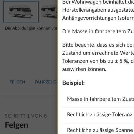
Bei Wohnwagen beinhaltet die
Herstellerangaben ausgestatte
Anhängevorrichtungen (sofern
Die Abbildungen können von deiner gewählten Konfiguration abweich
Die Masse in fahrbereitem Zus
Bitte beachte, dass es sich b
Zustand um errechnete Werte 
Toleranzen von bis zu ± 5 %, d
auswirken können.
FELGEN
FAHRZEUG
POLSTER
WOHNAUSSTATTU
Beispiel:
Masse in fahrbereitem Zusta
Rechtlich zulässige Toleranz
SCHRITT 1 VON 8
Felgen
Rechtliche zulässige Spann