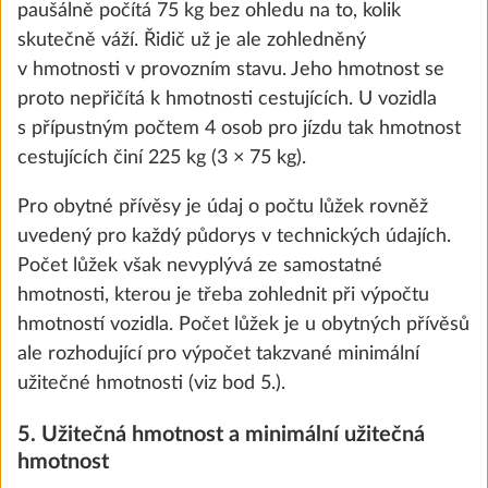
0,5 kg
paušálně počítá 75 kg bez ohledu na to, kolik
6 700 Kč
the future. You can find more information about
skutečně váží. Řidič už je ale zohledněný
cookies and customization options by clicking on
v hmotnosti v provozním stavu. Jeho hmotnost se
Přidat
the "Show details" link.
proto nepřičítá k hmotnosti cestujících. U vozidla
s přípustným počtem 4 osob pro jízdu tak hmotnost
cestujících činí 225 kg (3 × 75 kg).
Show details
Decline
Accept all
Pro obytné přívěsy je údaj o počtu lůžek rovněž
uvedený pro každý půdorys v technických údajích.
Počet lůžek však nevyplývá ze samostatné
hmotnosti, kterou je třeba zohlednit při výpočtu
hmotností vozidla. Počet lůžek je u obytných přívěsů
ale rozhodující pro výpočet takzvané minimální
užitečné hmotnosti (viz bod 5.).
5. Užitečná hmotnost a minimální užitečná
Vodní čerpadlo s přídavným spínačem
hmotnost
0,4 kg
1 700 Kč