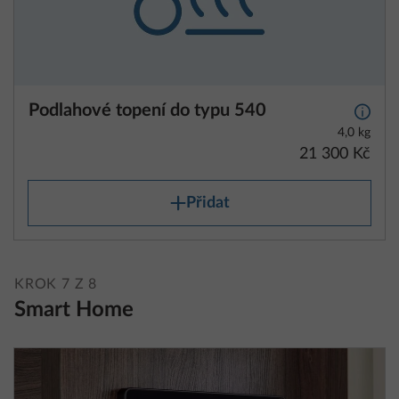
Podlahové topení do typu 540
Další 
4,0 kg
21 300 Kč
Přidat
KROK 7 Z 8
Smart Home