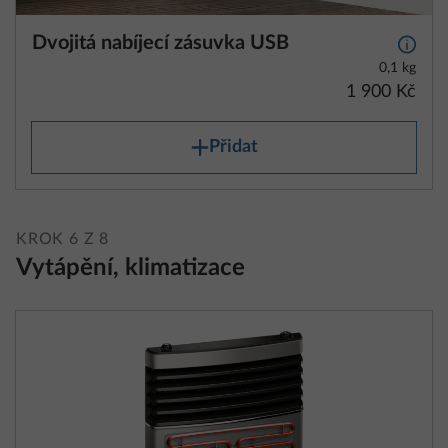
Dvojitá nabíjecí zásuvka USB
Další 
0,1 kg
1 900 Kč
Přidat
KROK 6 Z 8
Vytápění, klimatizace