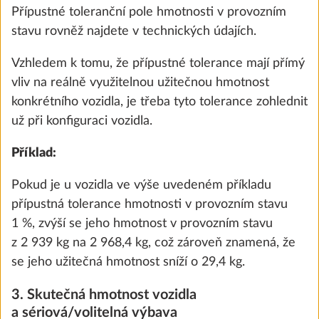
Přípustné toleranční pole hmotnosti v provozním
stavu rovněž najdete v technických údajích.
Vzhledem k tomu, že přípustné tolerance mají přímý
vliv na reálně využitelnou užitečnou hmotnost
konkrétního vozidla, je třeba tyto tolerance zohlednit
už při konfiguraci vozidla.
Příklad:
Pokud je u vozidla ve výše uvedeném příkladu
Digestoř DOMETIC vč. 10stupňové
Další 
přípustná tolerance hmotnosti v provozním stavu
regulace otáček Hobby
1 %, zvýší se jeho hmotnost v provozním stavu
3,0 kg
z 2 939 kg na 2 968,4 kg, což zároveň znamená, že
9 900 Kč
se jeho užitečná hmotnost sníží o 29,4 kg.
Přidat
3. Skutečná hmotnost vozidla
a sériová/volitelná výbava