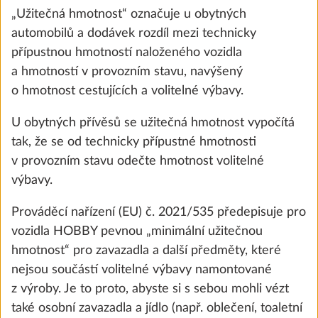
„Užitečná hmotnost“ označuje u obytných
automobilů a dodávek rozdíl mezi technicky
Přidat
přípustnou hmotností naloženého vozidla
a hmotností v provozním stavu, navýšený
o hmotnost cestujících a volitelné výbavy.
U obytných přívěsů se užitečná hmotnost vypočítá
tak, že se od technicky přípustné hmotnosti
v provozním stavu odečte hmotnost volitelné
výbavy.
Prováděcí nařízení (EU) č. 2021/535 předepisuje pro
vozidla HOBBY pevnou „minimální užitečnou
hmotnost“ pro zavazadla a další předměty, které
Venkovní plynová zásuvka
Další 
nejsou součástí volitelné výbavy namontované
1,5 kg
z výroby. Je to proto, abyste si s sebou mohli vézt
7 900 Kč
také osobní zavazadla a jídlo (např. oblečení, toaletní