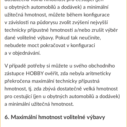
7 700 Kč
u obytných automobilů a dodávek) a minimální
užitečná hmotnost, můžete během konfigurace
Přidat
v závislosti na půdorysu zvolit zvýšení nejvyšší
technicky přípustné hmotnosti a/nebo zrušit výběr
dané volitelné výbavy. Pokud tak neučiníte,
nebudete moct pokračovat v konfiguraci
a v objednávání.
V případě potřeby si můžete u svého obchodního
zástupce HOBBY ověřit, zda nebyla aritmeticky
překročena maximální technicky přípustná
hmotnost, tj. zda zbývá dostatečně velká hmotnost
pro cestující (jen u obytných automobilů a dodávek)
a minimální užitečná hmotnost.
Sada Autark: regulátor nabíjení s
Další 
6. Maximální hmotnost volitelné výbavy
boosterem, baterie (AGM, 95 Ah), senzor
stavu baterie a box na baterii