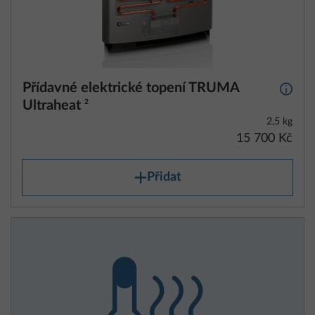
Přídavné elektrické topení TRUMA
Další 
Ultraheat
2
2,5 kg
15 700 Kč
Přidat