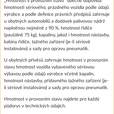
„Hmotnost v provozním stavu“ obecně odpovídá
hmotnosti sériového, prázdného vozidla podle údajů
Puno
výrobce a podle definice právních předpisů zahrnuje
SÉRIOVĚ
u obytných automobilů a dodávek palivovou nádrž
naplněnou nejméně z 90 %, hmotnost řidiče
(paušálně 75 kg), kapaliny, jakož i hmotnost nástavby,
kabiny řidiče, tažného zařízení (je-li sériově
instalováno) a sady pro opravu pneumatik.
Terzo
0,0 kg
U obytných přívěsů zahrnuje hmotnost v provozním
7 800 Kč
stavu hmotnost vozidla vybaveného sériovou
výbavou podle údajů výrobce včetně kapalin,
Přidat
hmotnost nástavby, přídavného tažného zařízení (je-
li sériově instalováno) a sady pro opravu pneumatik.
KROK 4 Z 8
Hmotnost v provozním stavu najdete pro každý
Obytná výbava
půdorys v technických údajích.