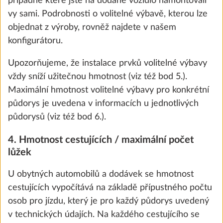
případně které jste na dodané vozidlo namontovali
vy sami. Podrobnosti o volitelné výbavě, kterou lze
objednat z výroby, rovněž najdete v našem
KROK 5 Z 8
konfigurátoru.
Voda, plyn, elektrika
Upozorňujeme, že instalace prvků volitelné výbavy
vždy sníží užitečnou hmotnost (viz též bod 5.).
Maximální hmotnost volitelné výbavy pro konkrétní
půdorys je uvedena v informacích u jednotlivých
půdorysů (viz též bod 6.).
4. Hmotnost cestujících / maximální počet
We use cookies to enable you to make the best
lůžek
possible use of our website and to improve our
communication with you. We take your
U obytných automobilů a dodávek se hmotnost
preferences into account and process data for
cestujících vypočítává na základě přípustného počtu
statistics and marketing only if you give us your
Přípojka pro přívod vody z vodovodního
Další 
osob pro jízdu, který je pro každý půdorys uvedený
consent by clicking on "Accept all". You can
řadu
v technických údajích. Na každého cestujícího se
revoke your consent at any time with effect for