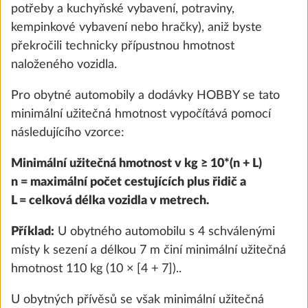
potřeby a kuchyňské vybavení, potraviny,
Přidat
kempinkové vybavení nebo hračky), aniž byste
překročili technicky přípustnou hmotnost
naloženého vozidla.
Pro obytné automobily a dodávky HOBBY se tato
minimální užitečná hmotnost vypočítává pomocí
následujícího vzorce:
Minimální užitečná hmotnost v kg ≥ 10*(n + L)
n = maximální počet cestujících plus řidič a
L = celková délka vozidla v metrech.
Příklad:
U obytného automobilu s 4 schválenými
Regulátor tlaku plynu TRUMA
Další 
místy k sezení a délkou 7 m činí minimální užitečná
DuoControl s automatickým přepínáním,
hmotnost 110 kg (10 × [4 + 7])..
crash senzorem a plynovými filtry
2,2 kg
U obytných přívěsů se však minimální užitečná
13 100 Kč