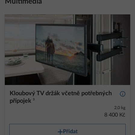
Multimédia
Kloubový TV držák včetně potřebných
Další 
přípojek
3
2,0 kg
8 400 Kč
Přidat