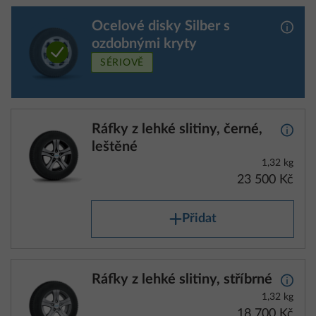
Ocelové disky Silber s
Další 
ozdobnými kryty
SÉRIOVĚ
Ráfky z lehké slitiny, černé,
Další 
leštěné
1,32 kg
23 500 Kč
Přidat
Ráfky z lehké slitiny, stříbrné
Další 
1,32 kg
18 700 Kč