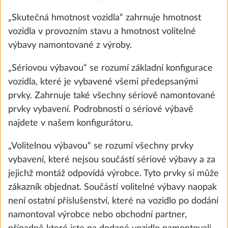
„Skutečná hmotnost vozidla“ zahrnuje hmotnost
vozidla v provozním stavu a hmotnost volitelné
výbavy namontované z výroby.
„Sériovou výbavou“ se rozumí základní konfigurace
vozidla, které je vybavené všemi předepsanými
prvky. Zahrnuje také všechny sériově namontované
prvky vybavení. Podrobnosti o sériové výbavě
najdete v našem konfigurátoru.
Matrace ze studené pěny s komfortními
Další 
„Volitelnou výbavou“ se rozumí všechny prvky
zónami a pružinovým dřevěným rámem
vybavení, které nejsou součástí sériové výbavy a za
pro francouzskou postel a královské lůžko
jejichž montáž odpovídá výrobce. Tyto prvky si může
2,9 kg
21 200 Kč
zákazník objednat. Součástí volitelné výbavy naopak
není ostatní příslušenství, které na vozidlo po dodání
namontoval výrobce nebo obchodní partner,
Přidat