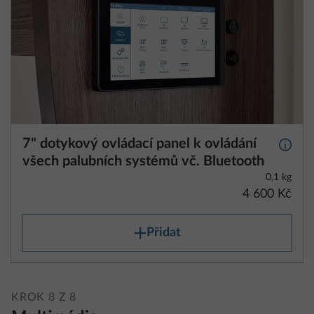
7" dotykový ovládací panel k ovládání
Další 
všech palubních systémů vč. Bluetooth
0,1 kg
4 600 Kč
Přidat
KROK 8 Z 8