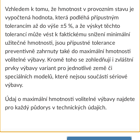
Epsilon, 100 Ah) a bateriový kastlík
Vzhledem k tomu, že hmotnost v provozním stavu je
18,3 kg
vypočtená hodnota, která podléhá přípustným
53 700 Kč
tolerancím až do výše ±5 %, a že výskyt těchto
tolerancí může vést k faktickému snížení minimální
Přidat
užitečné hmotnosti, jsou přípustné tolerance
preventivně zahrnuty také do maximální hmotnosti
volitelné výbavy. Kromě toho se zohledňují i zvláštní
prvky výbavy variant pro jednotlivé země či
speciálních modelů, které nejsou součástí sériové
výbavy.
Údaj o maximální hmotnosti volitelné výbavy najdete
pro každý půdorys v technických údajích.
Příprava na autonomní paket vč.
Další 