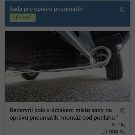
Sada pro opravu pneumatik
Další 
SÉRIOVĚ
Rezervní kolo s držákem místo sady na
Další 
opravu pneumatik, montáž pod podlahu
1
25,4 kg
13 000 Kč