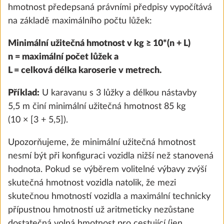
hmotnost předepsaná právními předpisy vypočítává
na základě maximálního počtu lůžek:
Přidat
Minimální užitečná hmotnost v kg ≥ 10*(n + L)
n = maximální počet lůžek a
L = celková délka karoserie v metrech.
Příklad:
U karavanu s 3 lůžky a délkou nástavby
5,5 m činí minimální užitečná hmotnost 85 kg
(10 × [3 + 5,5]).
Upozorňujeme, že minimální užitečná hmotnost
nesmí být při konfiguraci vozidla nižší než stanovená
hodnota. Pokud se výběrem volitelné výbavy zvýší
skutečná hmotnost vozidla natolik, že mezi
Startovací balíček E-trailer Basic
Další 
skutečnou hmotností vozidla a maximální technicky
(nivelace vozidla a zobrazení zásoby
přípustnou hmotností už aritmeticky nezůstane
plynu prostřednictvím aplikace E-Trailer)
dostatečná volná hmotnost pro cestující (jen
0,8 kg