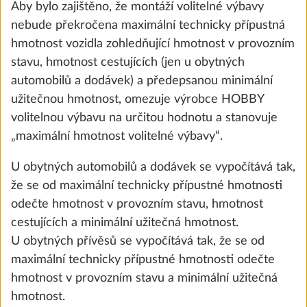
Aby bylo zajištěno, že montáží volitelné výbavy
29,0 kg
nebude překročena maximální technicky přípustná
23 400 Kč
hmotnost vozidla zohledňující hmotnost v provozním
stavu, hmotnost cestujících (jen u obytných
Přidat
automobilů a dodávek) a předepsanou minimální
užitečnou hmotnost, omezuje výrobce HOBBY
volitelnou výbavu na určitou hodnotu a stanovuje
„maximální hmotnost volitelné výbavy“.
U obytných automobilů a dodávek se vypočítává tak,
že se od maximální technicky přípustné hmotnosti
odečte hmotnost v provozním stavu, hmotnost
cestujících a minimální užitečná hmotnost.
U obytných přívěsů se vypočítává tak, že se od
maximální technicky přípustné hmotnosti odečte
hmotnost v provozním stavu a minimální užitečná
Sada Autark: regulátor nabíjení s
Další 
hmotnost.
boosterem, lithiová baterie (Super B