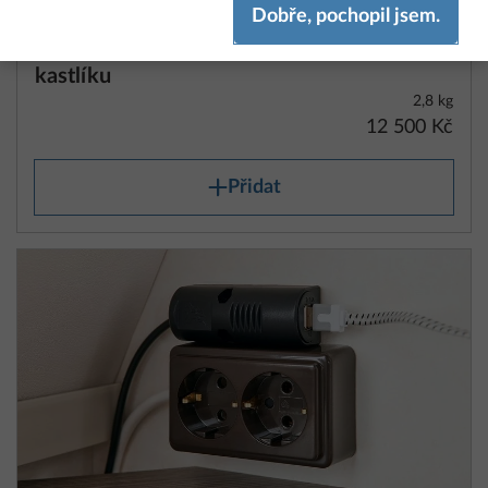
Dobře, pochopil jsem.
regulátoru nabíjení s boosterem,
bateriového senzoru a bateriového
kastlíku
2,8 kg
12 500 Kč
Přidat