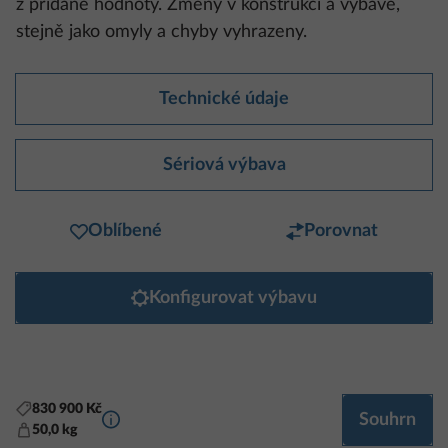
z přidané hodnoty. Změny v konstrukci a výbavě,
stejně jako omyly a chyby vyhrazeny.
Technické údaje
Sériová výbava
Oblíbené
Porovnat
Konfigurovat výbavu
830 900 Kč
Další informace
Souhrn
50,0 kg