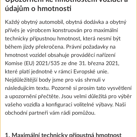
údajům o hmotnosti
Přidat
Každý obytný automobil, obytná dodávka a obytný
přívěs je výrobcem konstruován pro maximální
technicky přípustnou hmotnost, která nesmí být
během jízdy překročena. Právní požadavky na
hmotnost vozidel obsahuje prováděcí nařízení
Komise (EU) 2021/535 ze dne 31. března 2021,
které platí jednotně v rámci Evropské unie.
Nejdůležitější body jsme pro vás shrnuli v
následujícím textu. Pozorně si prosím tato vysvětlení
a upozornění přečtěte. Jsou velmi důležitá pro výběr
vašeho vozidla a konfiguraci volitelné výbavy. Naši
Fahrradträger THULE, für Deichsel, 2
Další 
obchodní partneři vám rádi pomůžou.
Fahrräder, Nutzlast 60 kg
10,0 kg
11 000 Kč
1. Maximální technicky přípustná hmotnost