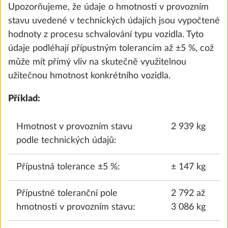
Upozorňujeme, že údaje o hmotnosti v provozním
stavu uvedené v technických údajích jsou vypočtené
hodnoty z procesu schvalování typu vozidla. Tyto
údaje podléhají přípustným tolerancím až ±5 %, což
může mít přímý vliv na skutečně využitelnou
užitečnou hmotnost konkrétního vozidla.
Příklad:
Hmotnost v provozním stavu
2 939 kg
Koberec v obytném prostoru,
Další 
podle technických údajů:
vyjímatelný
10,0 kg
Přípustná tolerance ±5 %:
± 147 kg
9 700 Kč
Přípustné toleranční pole
2 792 až
Přidat
hmotnosti v provozním stavu:
3 086 kg