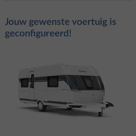
geconfigureerd!
Je hebt jouw Hobby geconfigureerd – misschien
ontbreekt er nog een detail, misschien is alles al
perfect. Hoe dan ook: een door jou gekozen dealer
vergezelt je tijdens je laatste stap naar een eigen