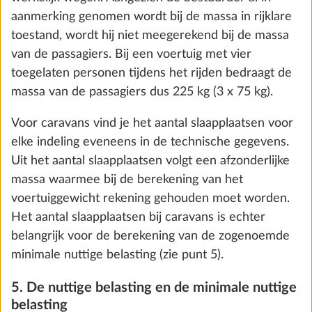
worden. Wanneer de daadwerkelijke voertuigmassa
door de keuze van opties zodanig wordt verhoogd
dat er rekenkundig tussen de daadwerkelijke
voertuigmassa en de technisch toelaatbare
maximummassa niet meer voldoende vrije massa
voor de passagiers (enkel bij kampeerauto‘s en
buscampers) en de minimale nuttige belasting
overblijft, kun je bij de configuratie afhankelijk van
E-Trailer-starterspakket Basic (nivellering
de indeling een extra belasting van het voertuig
Meer 
van het voertuig en aanduiding
(verhoging van de technisch toelaatbare
gasniveau via de E-Trailer-app)
maximummassa) kiezen en/of opties schrappen.
0,8 kg
Anders kun je de configuratie en de
€ 317
bestelprocedure niet voortzetten.
Toevoegen
Verzeker je er evt. bij je HOBBY-handelspartner van
dat de technisch toelaatbare maximummassa ook