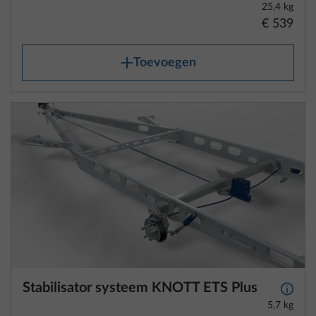
Stabilisator systeem KNOTT ETS Plus
Meer 
5,7 kg
€ 1.138
Toevoegen