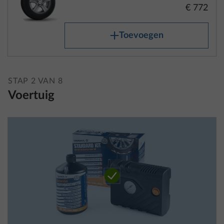
STAP 2 VAN 8
Voertuig
Bandenreparatieset
Meer 
SERIE