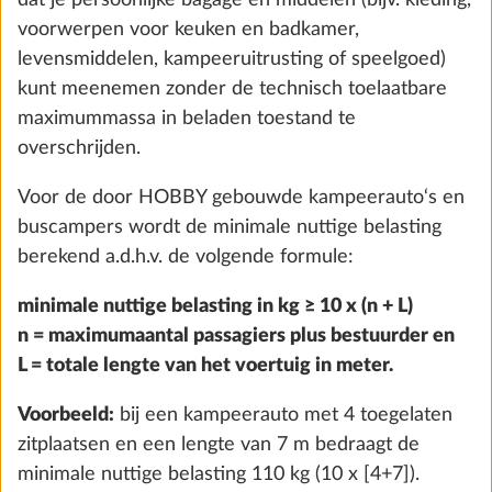
maximummassa de massa in rijklare toestand, de
massa van de passagiers en de minimale nuttige
belasting af te trekken. Bij caravans wordt deze
berekend door van de technisch toelaatbare
maximummassa de massa in rijklare toestand en de
minimale nuttige belasting af te trekken.
Aangezien het bij de massa in rijklare toestand om
een berekende waarde gaat met een wettelijk
toegestane tolerantie tot ± 5 %, en deze tolerantie
tot een feitelijke onderschrijding van de minimale
Zelfvoorzienend pakket incl.
Meer 
nuttige belasting kunnen leiden, worden uit
oplaadregelaar met booster, lithiumaccu
voorzorg bij de maximale massa voor opties ook de
(Super B Epsilon, 100 Ah) en accukast
wettelijk toegelaten toleranties in aanmerking
18,3 kg
genomen. Bovendien wordt rekening gehouden met
€ 2.216
specifieke uitrustingskenmerken van nationale
varianten of speciale modellen, die niet tot de
Toevoegen