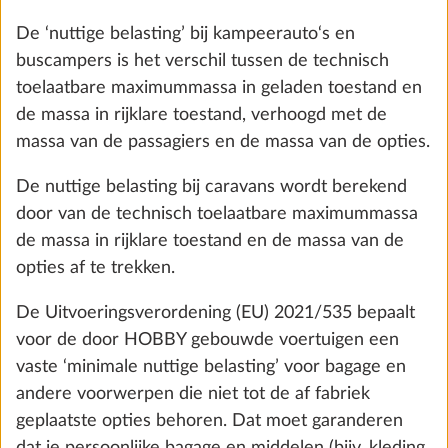
rekenkundig niet wordt overschreden, d.w.z. dat er
voldoende vrije massa voor de passagiers (enkel bij
kampeerauto‘s en buscampers) en de minimale
nuttige belasting overblijft.
6. De maximale massa voor opties
Om de technisch toelaatbare maximummassa van
het voertuig, rekening houdend met de massa in
rijklare toestand, de massa van de passagiers (enkel
bij kampeerauto‘s en buscampers) en de wettelijk
Zelfvoorzienend pakket incl.
Meer 
voorgeschreven minimale nuttige belasting door de
oplaadregelaar met booster, accu (AGM,
plaatsing van opties niet te overschrijden, heeft
95 Ah), accusensor en accukast
HOBBY de inbouw van opties beperkt en af fabriek
29,0 kg
een ‘maximale massa voor opties’ bepaald.
€ 966
Bij kampeerauto‘s en buscampers wordt deze
Toevoegen
berekend door van de technisch toelaatbare