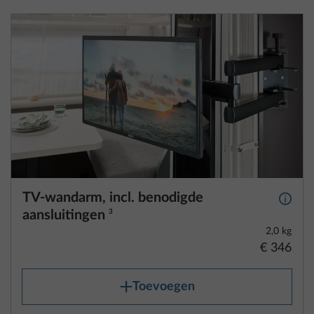
TV-wandarm, incl. benodigde
Meer 
aansluitingen
3
2,0 kg
€ 346
Toevoegen
Jouw gewenste voertuig is