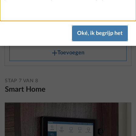
€ 876
Toevoegen
STAP 7 VAN 8
Smart Home