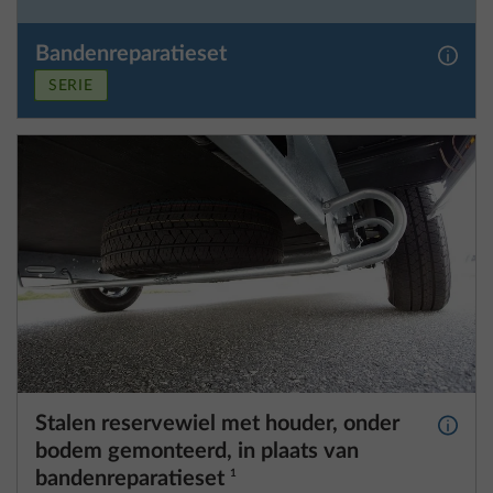
Stalen reservewiel met houder, onder
Meer 
bodem gemonteerd, in plaats van
bandenreparatieset
1
25,4 kg
€ 539
Toevoegen