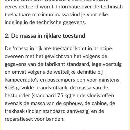
standaarduitrusting/opties
De ‘werkelijke massa van het voertuig’ is de massa
in rijklare toestand plus de af fabriek geplaatste
opties.
De ‘standaarduitrusting’ is de basisconfiguratie van
Bedverbreding voor éénpersoonsbedden,
Meer 
een voertuig met alle wettelijk voorgeschreven
incl. extra matras
kenmerken. Dat omvat ook alle standaard geplaatste
5,0 kg
€ 510
onderdelen van de uitrusting. Details over de
standaarduitrusting vind je in onze configurator.
Toevoegen
De ‘opties’ zijn alle onderdelen van de uitrusting die
niet tot de standaarduitrusting behoren, die op
verantwoordelijkheid van de fabrikant in de fabriek
op het voertuig aangebracht worden en door de
klant besteld kunnen worden. De opties omvatten