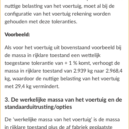
minimale nuttige belasting (zie punt 5).
5. De nuttige belasting en de minimale nuttige
belasting
De ‘nuttige belasting’ bij kampeerauto‘s en
buscampers is het verschil tussen de technisch
toelaatbare maximummassa in geladen toestand en
de massa in rijklare toestand, verhoogd met de
massa van de passagiers en de massa van de opties.
Waterpomp met extra schakelaar
De nuttige belasting bij caravans wordt berekend
0,4 kg
door van de technisch toelaatbare maximummassa
€ 69
de massa in rijklare toestand en de massa van de
opties af te trekken.
Toevoegen
De Uitvoeringsverordening (EU) 2021/535 bepaalt
voor de door HOBBY gebouwde voertuigen een