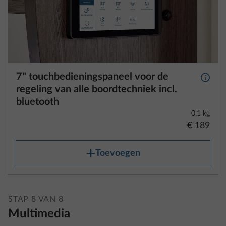
7" touchbedieningspaneel voor de
Meer 
regeling van alle boordtechniek incl.
bluetooth
0,1 kg
€ 189
Toevoegen
STAP 8 VAN 8
Multimedia