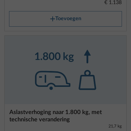
Opmerkingen inzake voertuiggewicht
Aslastverhoging naar 1.800 kg, met
en gegevens inzake gewicht
technische verandering
Elke kampeerauto, buscamper en caravan is door de
21,7 kg
€ 577
fabrikant ontworpen voor een technisch toelaatbare
maximummassa die tijdens de rit niet overschreden
Toevoegen
mag worden. Wettelijke informatie omtrent het
voertuiggewicht staat in de Uitvoeringsverordening