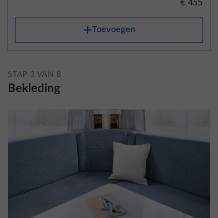
een veiligheidsrisico vormt en in diverse Europese
landen beboet kan worden. We adviseren daarom je
STAP 3 VAN 8
voertuig voor elke rit te wegen en ervoor te zorgen
Bekleding
dat de technisch toelaatbare maximummassa
gerespecteerd wordt. Informatie over de technisch
toelaatbare maximummassa vind je voor elke
indeling in de technische gegevens.
2. De massa in rijklare toestand
De ‘massa in rijklare toestand’ komt in principe
overeen met het gewicht van het volgens de
gegevens van de fabrikant standaard, lege voertuig
en omvat volgens de wettelijke definitie bij
kampeerauto‘s en buscampers een voor minstens
90% gevulde brandstoftank, de massa van de
Puno
bestuurder (standaard 75 kg) en de vloeistoffen
SERIE