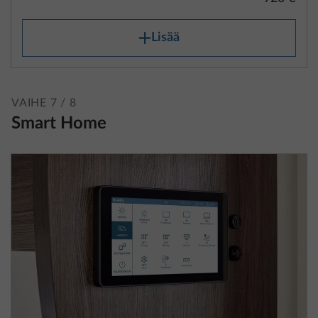
Lisää
VAIHE 7 / 8
Smart Home
7" kosketusnäyttö koko hallintatekniikan
Lisäti