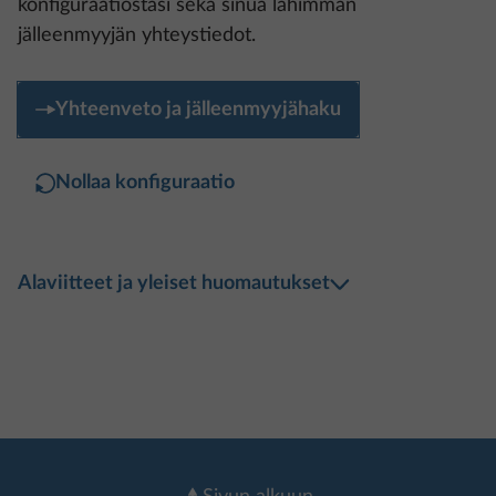
Yhteenveto ja jälleenmyyjähaku
Nollaa konfiguraatio
Alaviitteet ja yleiset huomautukset
Sivun alkuun