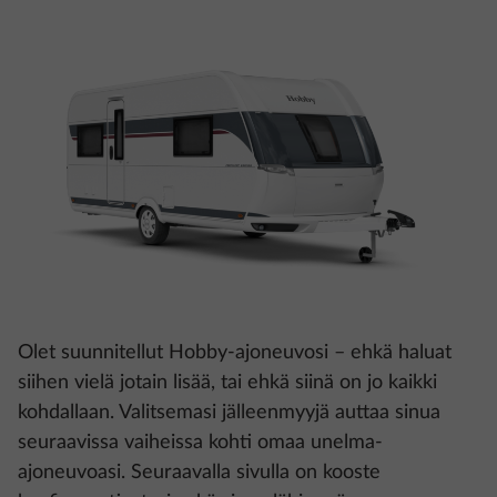
Olet suunnitellut Hobby-ajoneuvosi – ehkä haluat
siihen vielä jotain lisää, tai ehkä siinä on jo kaikki
kohdallaan. Valitsemasi jälleenmyyjä auttaa sinua
seuraavissa vaiheissa kohti omaa unelma-
ajoneuvoasi. Seuraavalla sivulla on kooste
konfiguraatiostasi sekä sinua lähimmän
jälleenmyyjän yhteystiedot.