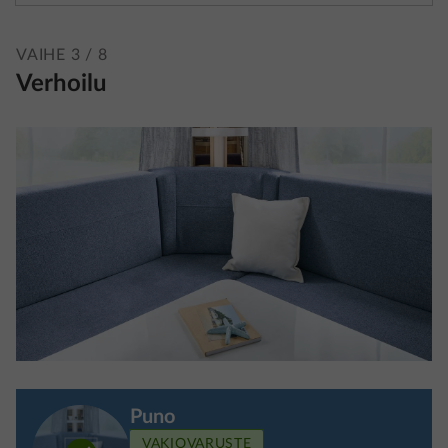
VAIHE 3 / 8
1. Teknisesti sallittu kokonaismassa
Verhoilu
(kuormitettuna)
Teknisesti sallittu kokonaismassa on valmistajan
määrittämä suurin paino, jonka ajoneuvosi voi olla
kuormitettuna ajon aikana. Huomioithan, että
teknisesti sallitun kokonaismassan ylittäminen ajon
aikana voi aiheuttaa turvallisuusriskejä ja on monissa
Euroopan maissa rangaistavaa. Suosittelemme siksi,
että punnitset ajoneuvosi ennen jokaista ajoreissua
ja varmistat, että teknisesti sallittu kokonaismassa
pysyy sallituissa rajoissa. Tiedot teknisesti sallitusta
kokonaismassasta löydät kunkin pohjaratkaisun
teknisistä tiedoista.
Puno
VAKIOVARUSTE
2. Paino ajokunnossa