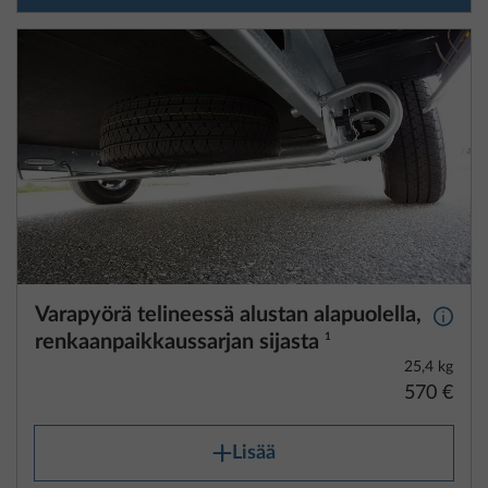
Varapyörä telineessä alustan alapuolella,
Lisäti
renkaanpaikkaussarjan sijasta
1
25,4 kg
570 €
Lisää