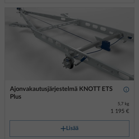
Ajonvakautusjärjestelmä KNOTT ETS
Lisäti
Plus
5,7 kg
1 195 €
Lisää