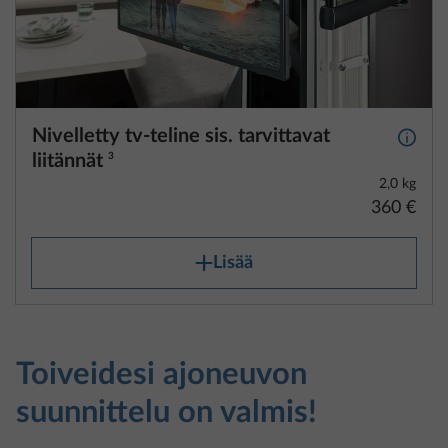
Nivelletty tv-teline sis. tarvittavat
Lisäti
liitännät
3
2,0 kg
360 €
Lisää
Toiveidesi ajoneuvon
suunnittelu on valmis!