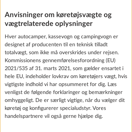
Anvisninger om køretøjsvægte og
vægtrelaterede oplysninger
Hver autocamper, kassevogn og campingvogn er
designet af producenten til en teknisk tilladt
totalvægt, som ikke må overskrides under rejsen.
Kommissionens gennemførelsesforordning (EU)
Cykelholder på træktøjsafdækning
Yderli
THULE, til 2 cykler, nyttelast 60 kg
2021/535 af 31. marts 2021, som gælder ensartet i
10,0 kg
hele EU, indeholder lovkrav om køretøjers vægt, hvis
3.593 kr.
vigtigste indhold vi har opsummeret for dig. Læs
venligst de følgende forklaringer og bemærkninger
Tilføj
omhyggeligt. De er særligt vigtige, når du vælger dit
køretøj og konfigurerer specialudstyr. Vores
handelspartnere vil også gerne hjælpe dig.
SKRIDT 3 AF 8