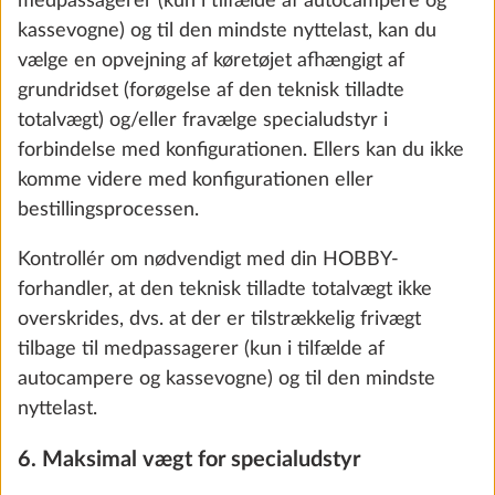
medpassagerer (kun i tilfælde af autocampere og
kassevogne) og til den mindste nyttelast, kan du
vælge en opvejning af køretøjet afhængigt af
grundridset (forøgelse af den teknisk tilladte
totalvægt) og/eller fravælge specialudstyr i
forbindelse med konfigurationen. Ellers kan du ikke
E-Trailer-begynderpakke Basic
Yderli
komme videre med konfigurationen eller
(køretøjsnivellering og
bestillingsprocessen.
gasniveauindikator via E-Trailer-app)
0,8 kg
Kontrollér om nødvendigt med din HOBBY-
2.511 kr.
forhandler, at den teknisk tilladte totalvægt ikke
overskrides, dvs. at der er tilstrækkelig frivægt
Tilføj
tilbage til medpassagerer (kun i tilfælde af
autocampere og kassevogne) og til den mindste
nyttelast.
6. Maksimal vægt for specialudstyr