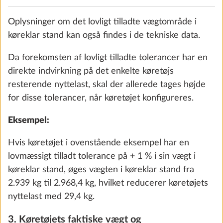
Oplysninger om det lovligt tilladte vægtområde i
køreklar stand kan også findes i de tekniske data.
Emhætte DOMETIC med regulering af
Yderli
Da forekomsten af lovligt tilladte tolerancer har en
styrke
direkte indvirkning på det enkelte køretøjs
3,0 kg
3.221 kr.
resterende nyttelast, skal der allerede tages højde
for disse tolerancer, når køretøjet konfigureres.
Tilføj
Eksempel:
Hvis køretøjet i ovenstående eksempel har en
lovmæssigt tilladt tolerance på + 1 % i sin vægt i
køreklar stand, øges vægten i køreklar stand fra
2.939 kg til 2.968,4 kg, hvilket reducerer køretøjets
nyttelast med 29,4 kg.
3. Køretøjets faktiske vægt og