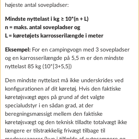
højeste antal sovepladser:
Mindste nyttelast i kg ≥ 10*(n + L)
n = maks. antal sovepladser og
L = køretøjets karrosserilængde i meter
Gastrykregulator TRUMA DuoControl,
Yderli
inkl. automatisk skift, crashsensor og
Eksempel:
For en campingvogn med 3 sovepladser
gasfilter
og en karrosserilængde på 5,5 m er den mindste
2,2 kg
nyttelast 85 kg (10*[3+5,5])
4.255 kr.
Den mindste nyttelast må ikke underskrides ved
Tilføj
konfigurationen af dit køretøj. Hvis den faktiske
køretøjsvægt øges på grund af det valgte
specialudstyr i en sådan grad, at der
beregningsmæssigt mellem den faktiske
køretøjsvægt og den teknisk tilladte totalvægt ikke
længere er tilstrækkelig frivægt tilbage til