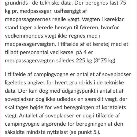
grundrids i de tekniske data. Der beregnes fast 75
the future. You can find more information about
kg pr. medpassager, uafhængigt af
cookies and customization options by clicking on
medpassagerernes reelle vægt. Vægten i køreklar
the "Show details" link.
stand tager allerede hensyn til føreren, hvorfor
vedkommendes vægt ikke regnes med i
medpassagervægten. I tilfælde af et køretøj med et
Show details
Decline
Accept all
tilladt personantal ved kørsel på 4 er
City-vandtilslutning
Yderli
medpassagervægten således 225 kg (3*75 kg).
0,5 kg
I tilfælde af campingvogne er antallet af sovepladser
2.180 kr.
ligeledes angivet for hvert grundrids i de tekniske
data. Der kan dog med udgangspunkt i antallet af
Tilføj
sovepladser dog ikke udledes en særskilt vægt, der
skal tages højde for ved beregningen af køretøjets
vægt. Antallet af sovepladser er dog i tilfælde af
campingvogne afgørende for beregningen af den
såkaldte mindste nyttelast (se punkt 5.).