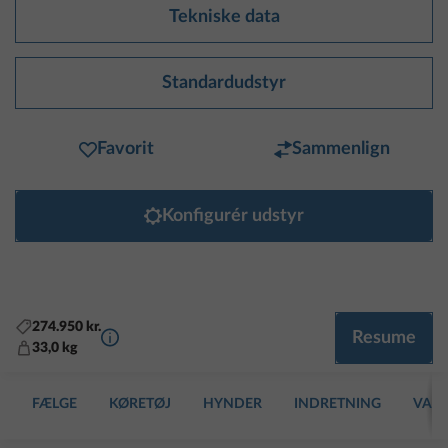
Tekniske data
Standardudstyr
Favorit
Sammenlign
Konfigurér udstyr
274.950 kr.
Yderligere information
Resume
33,0 kg
FÆLGE
KØRETØJ
HYNDER
INDRETNING
VAND