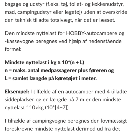
bagage og udstyr (f.eks. tøj, toilet- og køkkenudstyr,
mad, campingudstyr eller legetøj) uden at overskride
den teknisk tilladte totalvægt, når det er læsset.
Den mindste nyttelast for HOBBY-autocampere og
-kassevogne beregnes ved hjælp af nedenstående
Udvendig gasudtag, ekstraudstyr
Yderli
formel:
1,5 kg
2.551 kr.
Mindste nyttelast i kg ≥ 10*(n + L)
n = maks. antal medpassagerer plus føreren og
Tilføj
L = samlet længde på køretøjet i meter.
Eksempel:
I tilfælde af en autocamper med 4 tilladte
siddepladser og en længde på 7 m er den mindste
nyttelast 110∘kg (10*[4+7])
I tilfælde af campingvogne beregnes den lovmæssigt
foreskrevne mindste nyttelast derimod ud fra det