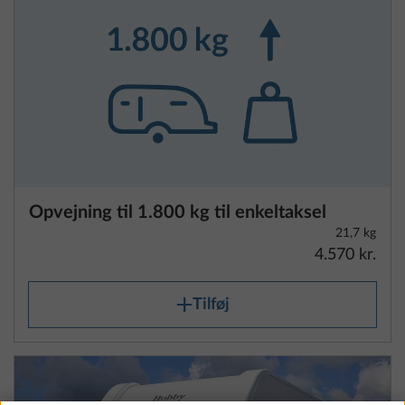
Opvejning til 1.800 kg til enkeltaksel
21,7 kg
4.570 kr.
Tilføj