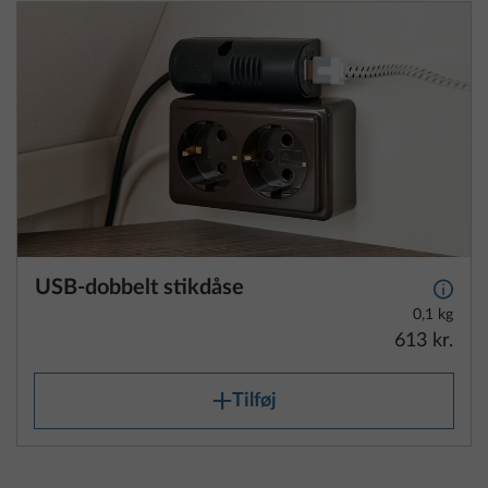
USB-dobbelt stikdåse
Yderli
0,1 kg
613 kr.
Tilføj