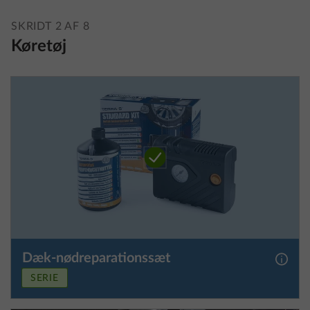
SKRIDT 2 AF 8
Køretøj
Dæk-nødreparationssæt
Yderli
SERIE