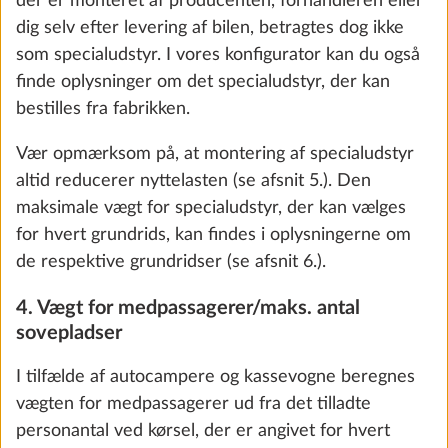
der er monteret af producenten, forhandleren eller
dig selv efter levering af bilen, betragtes dog ikke
som specialudstyr. I vores konfigurator kan du også
finde oplysninger om det specialudstyr, der kan
Koldskumsmadras, med komfortzoner og
Yderli
bestilles fra fabrikken.
fjedertræramme til enkeltsenge
2,9 kg
Vær opmærksom på, at montering af specialudstyr
7.194 kr.
altid reducerer nyttelasten (se afsnit 5.). Den
maksimale vægt for specialudstyr, der kan vælges
Tilføj
for hvert grundrids, kan findes i oplysningerne om
de respektive grundridser (se afsnit 6.).
We use cookies to enable you to make the best
4. Vægt for medpassagerer/maks. antal
SKRIDT 5 AF 8
possible use of our website and to improve our
sovepladser
Vand, gas, el
communication with you. We take your
preferences into account and process data for
I tilfælde af autocampere og kassevogne beregnes
statistics and marketing only if you give us your
vægten for medpassagerer ud fra det tilladte
consent by clicking on "Accept all". You can
personantal ved kørsel, der er angivet for hvert
revoke your consent at any time with effect for