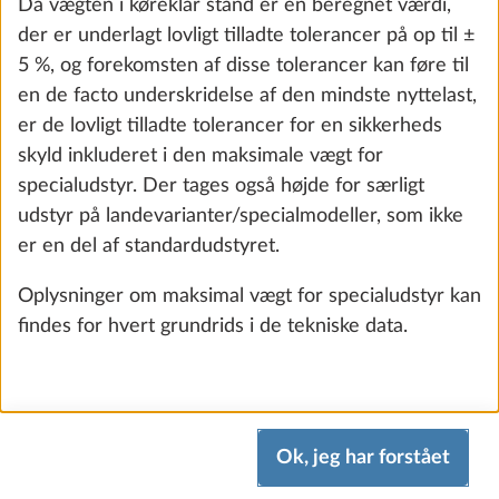
Da vægten i køreklar stand er en beregnet værdi,
der er underlagt lovligt tilladte tolerancer på op til ±
5 %, og forekomsten af disse tolerancer kan føre til
en de facto underskridelse af den mindste nyttelast,
er de lovligt tilladte tolerancer for en sikkerheds
skyld inkluderet i den maksimale vægt for
specialudstyr. Der tages også højde for særligt
Uafhængighedspakke inkl. laderegulator
Yderli
udstyr på landevarianter/specialmodeller, som ikke
med booster, litiumbatteri (Super B
er en del af standardudstyret.
Epsilon, 100 Ah) og batterikasse
Oplysninger om maksimal vægt for specialudstyr kan
18,3 kg
17.547 kr.
findes for hvert grundrids i de tekniske data.
Tilføj
Ok, jeg har forstået