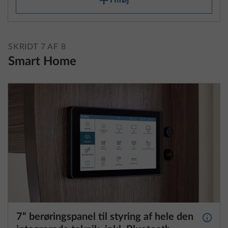
Tilføj
SKRIDT 7 AF 8
Smart Home
7“ berøringspanel til styring af hele den
Yderli