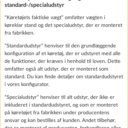
standard-/specialudstyr
"Køretøjets faktiske vægt” omfatter vægten i
køreklar stand og det specialudstyr, der er monteret
Sengeudvidelse til enkeltsenge med
Yderli
fra fabrikken.
ekstra hynde
5,0 kg
“Standardudstyr” henviser til den grundlæggende
4.037 kr.
konfiguration af et køretøj, der er udstyret med alle
de funktioner, der kræves i henhold til loven. Dette
Tilføj
omfatter også alt udstyr, der er monteret som
standard. Du kan finde detaljer om standardudstyret
i vores konfigurator.
“Specialudstyr” henviser til alt udstyr, der ikke er
inkluderet i standardudstyret, og som er monteret
på køretøjet fra fabrikken under producentens
ansvar og kan bestilles af kunden. Andet tilbehør,