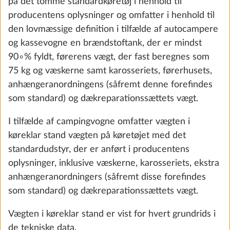
på det tomme standardkøretøj i henhold til
producentens oplysninger og omfatter i henhold til
Terzo
den lovmæssige definition i tilfælde af autocampere
0,0 kg
og kassevogne en brændstoftank, der er mindst
2.551 kr.
90∘% fyldt, førerens vægt, der fast beregnes som
75 kg og væskerne samt karosseriets, førerhusets,
Tilføj
anhængeranordningens (såfremt denne forefindes
som standard) og dækreparationssættets vægt.
SKRIDT 4 AF 8
I tilfælde af campingvogne omfatter vægten i
Indretning
køreklar stand vægten på køretøjet med det
standardudstyr, der er anført i producentens
oplysninger, inklusive væskerne, karosseriets, ekstra
anhængeranordningers (såfremt disse forefindes
som standard) og dækreparationssættets vægt.
Vægten i køreklar stand er vist for hvert grundrids i
de tekniske data.