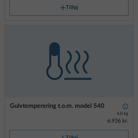
Tilføj
Gulvtemperering t.o.m. model 540
Yderli
4,0 kg
6.936 kr.