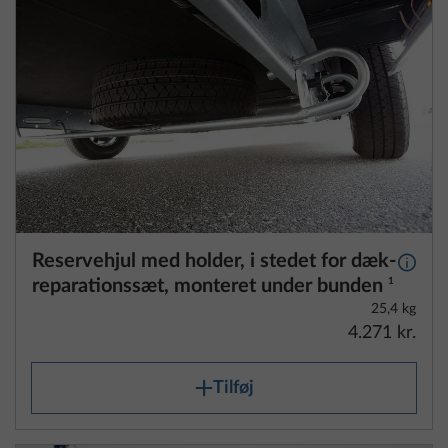
Reservehjul med holder, i stedet for dæk-
Yderli
reparationssæt, monteret under bunden
1
25,4 kg
4.271 kr.
Tilføj