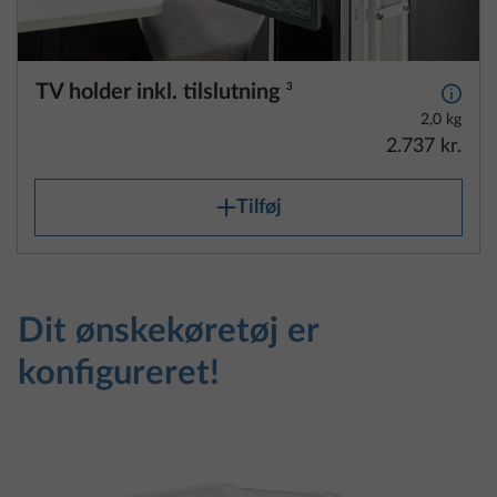
TV holder inkl. tilslutning
3
Yderli
2,0 kg
2.737 kr.
Tilføj
Dit ønskekøretøj er
konfigureret!