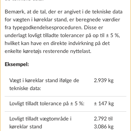
Bemærk, at de tal, der er angivet i de tekniske data
for vægten i køreklar stand, er beregnede værdier
fra typegodkendelsesproceduren. Disse er
Udtagelig gulvtæppe
Yderli
underlagt lovligt tilladte tolerancer på op til ± 5 %,
10,0 kg
hvilket kan have en direkte indvirkning på det
3.141 kr.
enkelte køretøjs resterende nyttelast.
Eksempel:
Tilføj
Vægt i køreklar stand ifølge de
2.939 kg
tekniske data:
Lovligt tilladt tolerance på ± 5 %:
± 147 kg
Lovligt tilladt vægtområde i
2.792 til
køreklar stand
3.086 kg