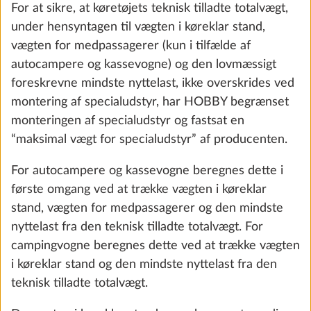
For at sikre, at køretøjets teknisk tilladte totalvægt,
under hensyntagen til vægten i køreklar stand,
vægten for medpassagerer (kun i tilfælde af
autocampere og kassevogne) og den lovmæssigt
foreskrevne mindste nyttelast, ikke overskrides ved
montering af specialudstyr, har HOBBY begrænset
Uafhængighedspakke inkl. laderegulator
Yderli
monteringen af specialudstyr og fastsat en
med booster, batteri (AGM, 95 Ah),
“maksimal vægt for specialudstyr” af producenten.
batterisensor og batterikasse
29,0 kg
For autocampere og kassevogne beregnes dette i
7.647 kr.
første omgang ved at trække vægten i køreklar
stand, vægten for medpassagerer og den mindste
Tilføj
nyttelast fra den teknisk tilladte totalvægt. For
campingvogne beregnes dette ved at trække vægten
i køreklar stand og den mindste nyttelast fra den
teknisk tilladte totalvægt.