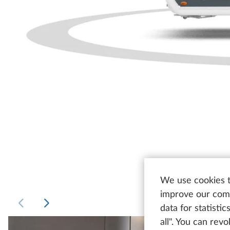
We use cookies t
improve our comm
data for statisti
all". You can rev