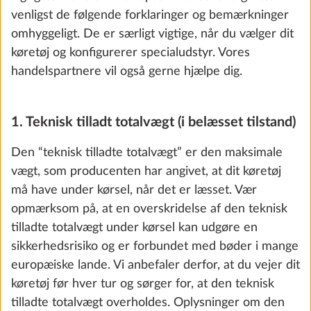
5. Nyttelasten og den mindste nyttelast
“Nyttelasten” udgør ved autocampere og
kassevogne forskellen mellem den teknisk tilladte
totalvægt i belæsset stand og vægten i køreklar
Friskvandstank, 25 liter
Yderli
stand forhøjet med medpassagervægten og vægten
SERIE
af specialudstyret.
Nyttelasten for campingvogne beregnes ved at
trække vægten i køreklar stand og vægten af
specialudstyret fra den teknisk tilladte totalvægt.
Gennemførelsesforordningen (EU) 2021/535
fastsætter en fast “mindste nyttelast” for HOBBY-
køretøjer til bagage og andre genstande, der ikke er
en del af det fabriksmonterede specialudstyr. Dette
er for at sikre, at du kan medbringe personlig