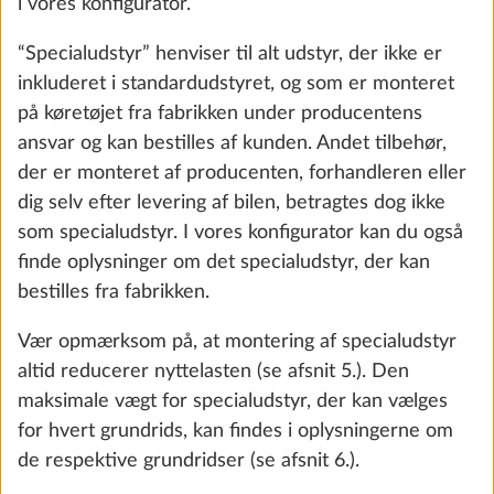
Da vægten i køreklar stand er en beregnet værdi,
2,2 kg
der er underlagt lovligt tilladte tolerancer på op til ±
4.255 kr.
5 %, og forekomsten af disse tolerancer kan føre til
en de facto underskridelse af den mindste nyttelast,
Tilføj
er de lovligt tilladte tolerancer for en sikkerheds
skyld inkluderet i den maksimale vægt for
specialudstyr. Der tages også højde for særligt
udstyr på landevarianter/specialmodeller, som ikke
er en del af standardudstyret.
Oplysninger om maksimal vægt for specialudstyr kan
findes for hvert grundrids i de tekniske data.
E-Trailer-begynderpakke Basic
Yderli
Ok, jeg har forstået
(køretøjsnivellering og