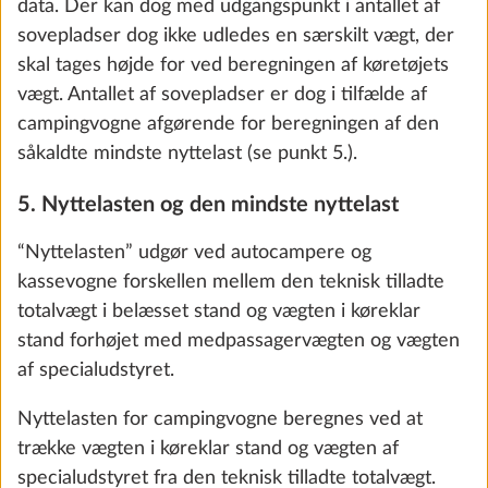
med booster, batteri (AGM, 95 Ah),
batterisensor og batterikasse
29,0 kg
7.647 kr.
Tilføj