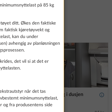
minimumsnyttelast på 85 kg
øyet ditt. Økes den faktiske
om faktisk kjøretøyvekt og
telast, kan du under
ssen) avhengig av planløsningen
ngsprosessen.
des, det vil si at det er
yttelasten.
ekstrautstyr når det tas
rheng
Kleskapsstang i dusjen
Mer informasjon
Mer i
 lovbestemt minimumsnyttelast,
ern
r og fra produsentens side