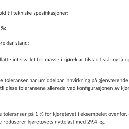
Stålfelger
ld til tekniske spesifikasjoner:
hjulkapsle
STANDARD
5 %:
øreklar stand:
latte intervallet for masse i kjøreklar tilstand står også o
Lettmetall
sølv
tte toleranser har umiddelbar innvirkning på gjenværende 
til disse toleransene allerede ved konfigurasjonen av kjø
Leg
atte toleranser på 1 % for kjøretøyet i eksempelet ovenfor,
te reduserer kjøretøyets nyttelast med 29,4 kg.