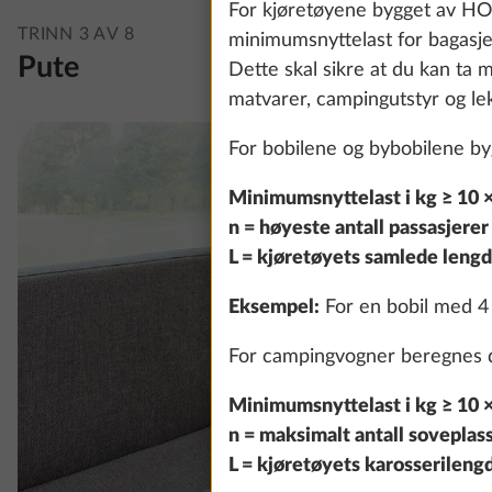
For kjøretøyene bygget av HO
TRINN 3 AV 8
minimumsnyttelast for bagasje
Pute
Dette skal sikre at du kan ta m
matvarer, campingutstyr og leke
For bobilene og bybobilene b
Minimumsnyttelast i kg ≥ 10 × 
n = høyeste antall passasjerer 
L = kjøretøyets samlede lengd
Eksempel:
For en bobil med 4 
For campingvogner beregnes de
Minimumsnyttelast i kg ≥ 10 × 
n = maksimalt antall soveplas
L = kjøretøyets karosserilengd