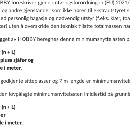
BBY foreskriver gjennomføringsforordningen (EU) 2021/
 og andre gjenstander som ikke hører til ekstrautstyret 
ed personlig bagasje og nødvendig utstyr (f.eks. klær, toa
r) uten å overskride den teknisk tillatte totalmassen når
ygget av HOBBY beregnes denne minimumsnyttelasten på
Zesto
STANDARD
(n + L)
pluss sjåfør og
e i meter.
godkjente sitteplasser og 7 m lengde er minimumsnyttelas
n lovpålagte minimumsnyttelasten imidlertid på grunnlag
(n + L)
ser
e i meter.