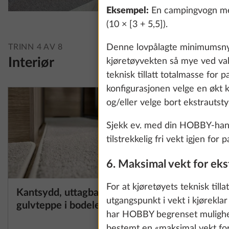
Eksempel:
En campingvogn med
(10 × [3 + 5,5]).
Denne lovpålagte minimumsnytt
TRINN 4 AV 8
Interiør
kjøretøyvekten så mye ved valg 
teknisk tillatt totalmasse for
konfigurasjonen velge en økt k
og/eller velge bort ekstrautsty
Sjekk ev. med din HOBBY-handel
tilstrekkelig fri vekt igjen fo
6. Maksimal vekt for eks
For at kjøretøyets teknisk till
Kantsydd, uttagbart
Kjøkken
Mer informasjon
utgangspunkt i vekt i kjørekla
gulvteppe i bodelen
Hobby 10
har HOBBY begrenset mulighet
hastighet
bestemt en «maksimal vekt for