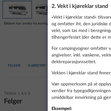
2. Vekt i kjøreklar stand
«Vekt i kjøreklar stand» tilsv
Bildene kan avvike fra konfigurasjonen du har valgt.
og omfatter iht. den juridiske 
vekt, som tas med i beregninge
tilhengerfestet (der dette er
For campingvogner omfatter ve
angivelser, inkl. væskene, vek
dekkreparasjonssettet.
FELGER
KJØRETØY
PUTE
INTERIØR
VANN, GA
Vekten i kjøreklar stand finner
Vær oppmerksom på at opplysni
verdier fra typegodkjenningen.
TRINN 1 AV 8
umiddelbar innvirkning på gjen
Felger
Eksempel: