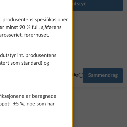
Konfigurer utstyr
t. produsentens spesifikasjoner
er minst 90 % full, sjåførens
rosseriet, førerhuset,
dutstyr iht. produsentens
ontert som standard) og
Mer informasjon
Sammendrag
RT HOME
MULTIMEDIA
16.0 kg
ifikasjonene er beregnede
 opptil ±5 %, noe som har