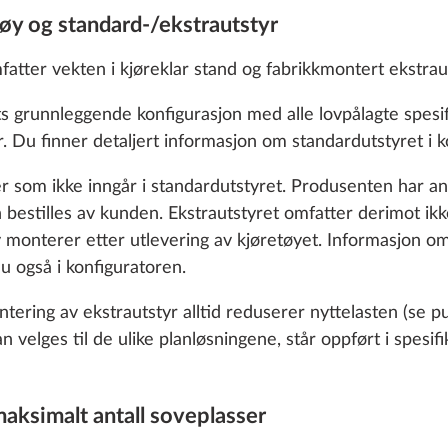
tøy og standard-/ekstrautstyr
fatter vekten i kjøreklar stand og fabrikkmontert ekstraut
ts grunnleggende konfigurasjon med alle lovpålagte spesi
 Du finner detaljert informasjon om standardutstyret i k
ler som ikke inngår i standardutstyret. Produsenten har a
 bestilles av kunden. Ekstrautstyret omfatter derimot ik
v monterer etter utlevering av kjøretøyet. Informasjon o
du også i konfiguratoren.
ul med holder,
Stabiliseringssystem
Mer informasjon
r
ETS Plus
ring av ekstrautstyr alltid reduserer nyttelasten (se p
sjonssett, montert
 velges til de ulike planløsningene, står oppført i spesif
ognen
1
o enable you to make the best possible use of our websi
25.4 kg
unication with you. We take your preferences into ac
cs and marketing only if you give us your consent by click
maksimalt antall soveplasser
Legg til
Legg til
oke your consent at any time with effect for the future. 