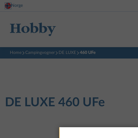
Norge
Home
Campingvogner
DE LUXE
460 UFe
DE LUXE
460 UFe