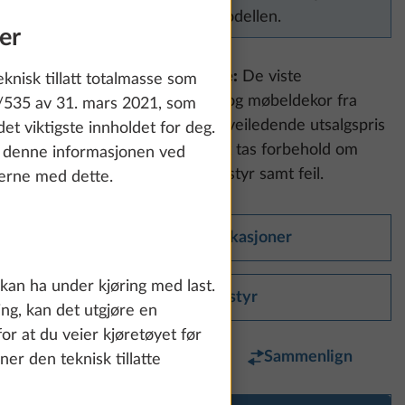
tilgjengelig for denne modellen.
er
Vær oppmerksom på følgende:
De viste
knisk tillatt totalmasse som
utstyrsbildene kan vise pute- og møbeldekor fra
/535 av 31. mars 2021, som
andre serier og modeller. Vår veiledende utsalgspris
et viktigste innholdet for deg.
inkluderer merverdiavgift. Det tas forbehold om
 denne informasjonen ved
endringer i konstruksjon og utstyr samt feil.
jerne med dette.
Tekniske spesifikasjoner
 kan ha under kjøring med last.
Standardutstyr
ng, kan det utgjøre en
or at du veier kjøretøyet før
Favoritt
Sammenlign
ner den teknisk tillatte