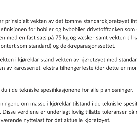
arer prinsipielt vekten av det tomme standardkjøretøyet ih
definisjonen for bobiler og bybobiler drivstofftanken som 
n med en fast sats på 75 kg og væsker samt vekten til ka
 montert som standard) og dekkreparasjonssettet.
kten i kjøreklar stand vekten av kjøretøyet med standar
ten av karosseriet, ekstra tilhengerfeste (der dette er m
SS, ELEKTRISK ANLEGG
VARMESYSTEM, VENTILASJON
SMA
 du i de tekniske spesifikasjonene for alle planløsninger.
ngene om masse i kjøreklar tilstand i de tekniske spes
 Disse verdiene er underlagt lovlig tillatte toleranser på
værende nyttelast for det aktuelle kjøretøyet.