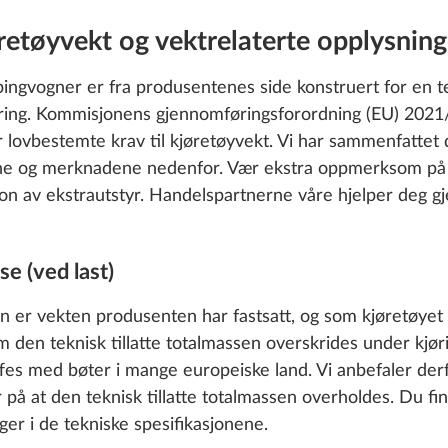
etøyvekt og vektrelaterte opplysning
pingvogner er fra produsentenes side konstruert for en te
øring. Kommisjonens gjennomføringsforordning (EU) 2021
r lovbestemte krav til kjøretøyvekt. Vi har sammenfattet d
ene og merknadene nedenfor. Vær ekstra oppmerksom på
jon av ekstrautstyr. Handelspartnerne våre hjelper deg g
se (ved last)
en er vekten produsenten har fastsatt, og som kjøretøyet
en teknisk tillatte totalmassen overskrides under kjøri
ffes med bøter i mange europeiske land. Vi anbefaler derf
 på at den teknisk tillatte totalmassen overholdes. Du fin
ger i de tekniske spesifikasjonene.