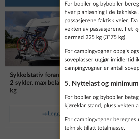
information about
For bobiler og bybobiler beregn
hver planløsning i de teknisk
passasjerene faktisk veier. Da
vekten av passasjerene. I et 
Show details
dermed 225 kg (3*75 kg).
For campingvogner oppgis også 
soveplasser utgjør imidlertid
campingvogner er antall sovepl
Sykkelstativ foran, THULE til
Mer informasjon
2 sykler, max belastning 60
5. Nyttelast og minimum
kg
For bobiler og bybobiler betegn
10.0 kg
kjøreklar stand, pluss vekten 
Legg til
For campingvogner beregnes nyt
teknisk tillatt totalmasse.