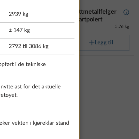
 med
Lettmetallfelger
Mer informasjon
Mer i
2939 kg
r
svartpolert
5.76 kg
UTSTYR
± 147 kg
Legg til
2792 til 3086 kg
ppført i de tekniske
felger
Mer informasjon
5.76 kg
nyttelast for det aktuelle
retøyet.
g til
 øker vekten i kjøreklar stand