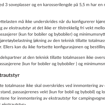
 3 soveplasser og en karosserilengde på 5,5 m har en 
elasten må ikke underskrides når du konfigurerer kjøret
av ekstrautstyr at det ikke er tilstrekkelig fri vekt mell
 passasjerer (kun for bobiler og bybobiler) og minimumsnyt
jøretøybelastning (økning av den teknisk tillatte totalma
r. Ellers kan du ikke fortsette konfigurasjonen og bestilli
spartner at den teknisk tillatte totalmassen ikke overskri
r passasjerene (kun for bobiler og bybobiler ) og minimumsn
trautstyr
atte totalmasse ikke skal overskrides ved innmontering av 
vifte DOMETIC med
Dusjarmatur og dusjfo
Mer informasjon
r stand, passasjerenes vekt (kun for bobil og bybobil) og
-trinns
for baderom med ekst
ene for innmontering av ekstrautstyr for campingvogne
sregulering
vask
 ekstrautstyr».