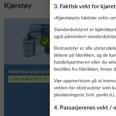
Kjøretøy
3. Faktisk vekt for kjøre
«Kjøretøyets faktiske vekt» om
Standardutstyret er kjøretøye
også påmontert standardutstyr.
Ekstrautstyr er alle utstyrsde
delene på fabrikken, og de kan
handelspartneren eller du sel
bestilles fra fabrikken, finner 
Nødreparasjonssett for dekk
Reservehj
Mer informasjon
istedenfo
STANDARDUTSTYR
Vær oppmerksom på at innmonte
nødrepara
vekten for ekstrautstyr som kan
under v
We use cookies t
planløsningene (sml. punkt 6.).
improve our comm
data for statisti
4. Passasjerenes vekt / 
all". You can rev