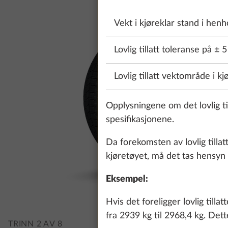
Vekt i kjøreklar stand i henho
Lovlig tillatt toleranse på ± 
Lovlig tillatt vektområde i kj
Opplysningene om det lovlig til
spesifikasjonene.
Da forekomsten av lovlig tilla
kjøretøyet, må det tas hensyn 
Eksempel:
Hvis det foreligger lovlig till
fra 2939 kg til 2968,4 kg. Det
TRINN 2 AV 8