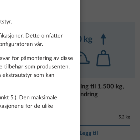
styr.
fikasjoner. Dette omfatter
onfiguratoren vår.
nsvar for påmontering av disse
ke tilbehør som produsenten,
m ekstrautstyr som kan
 KNOTT
Totalvektsøkning til 1.500 kg,
Mer informasjon
med teknisk endring
unkt 5.). Den maksimale
ikasjonene for de ulike
te and to
5.7 kg
5.2 kg
count and process
ing on "Accept
Legg til
You can find more