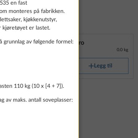
535 en fast
som monteres på fabrikken.
lettsaker, kjøkkenutstyr,
 kjøretøyet er lastet.
 grunnlag av følgende formel:
Turo
0.0 kg
UTSTYR
Legg til
ten 110 kg (10 x [4 + 7]).
 av maks. antall soveplasser: