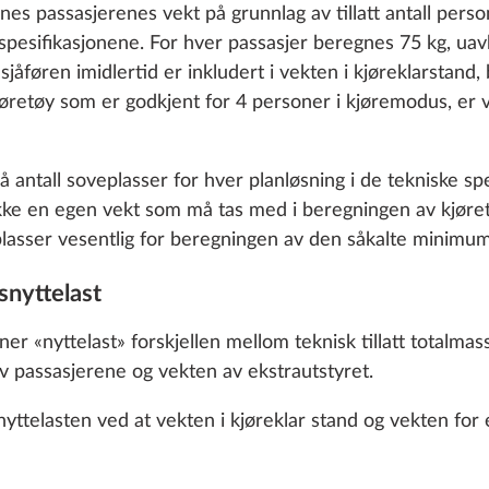
 cookies and customization options by clicking on the "S
es passasjerenes vekt på grunnlag av tillatt antall person
e spesifikasjonene. For hver passasjer beregnes 75 kg, u
 sjåføren imidlertid er inkludert i vekten i kjøreklarstan
kjøretøy som er godkjent for 4 personer i kjøremodus, er
Decline
antall soveplasser for hver planløsning i de tekniske spe
 ikke en egen vekt som må tas med i beregningen av kjøre
asser vesentlig for beregningen av den såkalte minimumsn
snyttelast
er «nyttelast» forskjellen mellom teknisk tillatt totalmasse
av passasjerene og vekten av ekstrautstyret.
telasten ved at vekten i kjøreklar stand og vekten for e