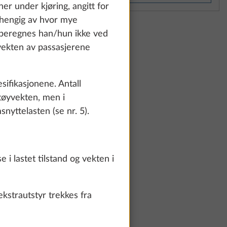
how details" link.
er under kjøring, angitt for
avhengig av hvor mye
d, beregnes han/hun ikke ved
 vekten av passasjerene
Accept all
sifikasjonene. Antall
tøyvekten, men i
yttelasten (se nr. 5).
 i lastet tilstand og vekten i
kstrautstyr trekkes fra