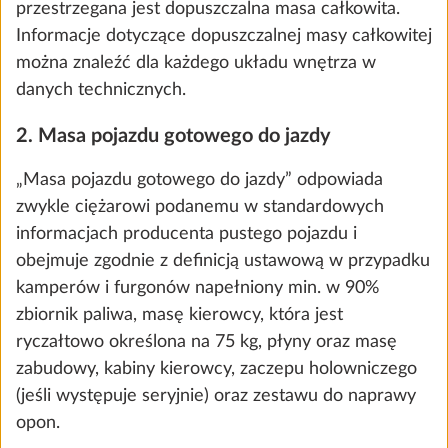
przestrzegana jest dopuszczalna masa całkowita.
Informacje dotyczące dopuszczalnej masy całkowitej
można znaleźć dla każdego układu wnętrza w
danych technicznych.
2. Masa pojazdu gotowego do jazdy
„Masa pojazdu gotowego do jazdy” odpowiada
zwykle ciężarowi podanemu w standardowych
informacjach producenta pustego pojazdu i
obejmuje zgodnie z definicją ustawową w przypadku
kamperów i furgonów napełniony min. w 90%
Bagażnik rowerowy THULE montowany
Więcej
zbiornik paliwa, masę kierowcy, która jest
na dyszlu, na 2 rowery, ładowność 60 kg
ryczałtowo określona na 75 kg, płyny oraz masę
10,0 kg
zabudowy, kabiny kierowcy, zaczepu holowniczego
1865 zł
(jeśli występuje seryjnie) oraz zestawu do naprawy
opon.
Dodaj