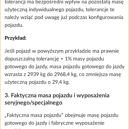
tolerancji ma bezpośredni wpływ na pozostałą masę
użyteczną indywidualnego pojazdu, tolerancje te
należy wziąć pod uwagę już podczas konfigurowania
pojazdu.
Przykład:
Jeśli pojazd w powyższym przykładzie ma prawnie
dopuszczalną tolerancję + 1% masy pojazdu
Wykładzina w części mieszkalnej,
Więcej
gotowego do jazdy, masa pojazdu gotowego do jazdy
wyjmowana
wzrasta z 2939 kg do 2968,4 kg, co zmniejsza masę
10,0 kg
użyteczną pojazdu o 29,4 kg.
1630 zł
3. Faktyczna masa pojazdu i wyposażenia
Dodaj
seryjnego/specjalnego
„Faktyczna masa pojazdu” obejmuje masę pojazdu
gotowego do jazdy i fabryczne wyposażenie