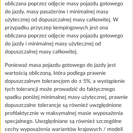
obliczana poprzez odjęcie masy pojazdu gotowego
do jazdy, masy pasażerów i minimalnej masy
użytecznej od dopuszczalnej masy całkowitej. W
przypadku przyczep kempingowych jest ona
obliczana poprzez odjęcie masy pojazdu gotowego
do jazdy i minimalnej masy użytecznej od
Regulator ciśnienia gazu TRUMA
Więcej
dopuszczalnej masy całkowitej.
DuoControl wraz z automatycznym
układem przełączania, czujnik
Ponieważ masa pojazdu gotowego do jazdy jest
zderzeniowy i filtr gazu
wartością obliczoną, która podlega prawnie
2,2 kg
dopuszczalnym tolerancjom do ± 5%, a wystąpienie
2209 zł
tych tolerancji może prowadzić do faktycznego
spadku poniżej minimalnej masy użytecznej, prawnie
Dodaj
dopuszczalne tolerancje są również uwzględnione
profilaktycznie w maksymalnej masie wyposażenia
specjalnego. Uwzględniane są również szczególne
cechy wyposażenia wariantów krajowych / modeli