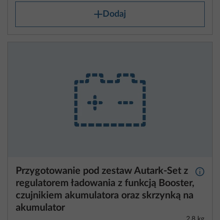
Dodaj
Przygotowanie pod zestaw Autark-Set z
Więcej
regulatorem ładowania z funkcją Booster,
czujnikiem akumulatora oraz skrzynką na
akumulator
2,8 kg