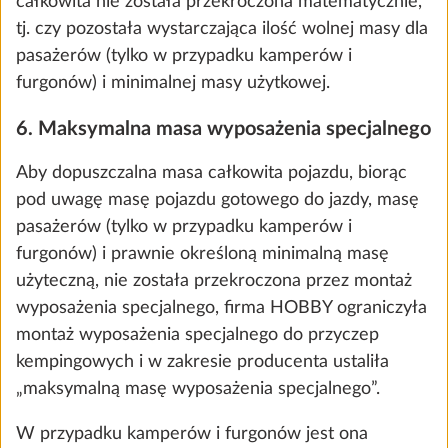
całkowita nie została przekroczona matematycznie,
tj. czy pozostała wystarczająca ilość wolnej masy dla
pasażerów (tylko w przypadku kamperów i
furgonów) i minimalnej masy użytkowej.
6. Maksymalna masa wyposażenia specjalnego
Aby dopuszczalna masa całkowita pojazdu, biorąc
Zewnętrzne przyłącze gazu
Więcej
pod uwagę masę pojazdu gotowego do jazdy, masę
1,5 kg
pasażerów (tylko w przypadku kamperów i
1324 zł
furgonów) i prawnie określoną minimalną masę
użyteczną, nie została przekroczona przez montaż
Dodaj
wyposażenia specjalnego, firma HOBBY ograniczyła
montaż wyposażenia specjalnego do przyczep
kempingowych i w zakresie producenta ustaliła
„maksymalną masę wyposażenia specjalnego”.
W przypadku kamperów i furgonów jest ona