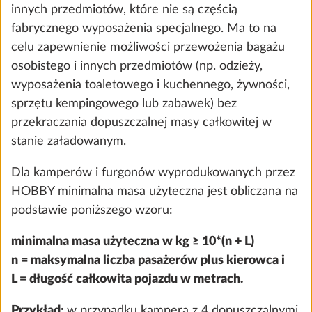
innych przedmiotów, które nie są częścią
fabrycznego wyposażenia specjalnego. Ma to na
celu zapewnienie możliwości przewożenia bagażu
osobistego i innych przedmiotów (np. odzieży,
wyposażenia toaletowego i kuchennego, żywności,
sprzętu kempingowego lub zabawek) bez
przekraczania dopuszczalnej masy całkowitej w
stanie załadowanym.
Zbiornik świeżej wody 47 l
Więcej
Dla kamperów i furgonów wyprodukowanych przez
25,0 kg
HOBBY minimalna masa użyteczna jest obliczana na
956 zł
podstawie poniższego wzoru:
Dodaj
minimalna masa użyteczna w kg ≥ 10*(n + L)
n = maksymalna liczba pasażerów plus kierowca i
L = długość całkowita pojazdu w metrach.
Przykład:
w przypadku kampera z 4 dopuszczalnymi