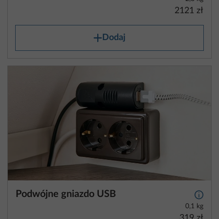
2121 zł
Dodaj
Podwójne gniazdo USB
Więcej
0,1 kg
319 zł