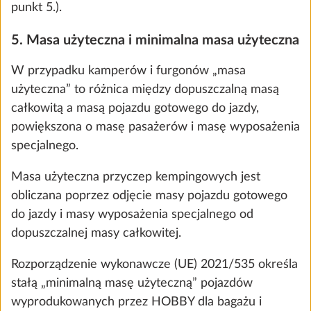
KROK 5 Z 8
punkt 5.).
Woda, gaz, urządzenia elektryczne
5. Masa użyteczna i minimalna masa użyteczna
W przypadku kamperów i furgonów „masa
użyteczna” to różnica między dopuszczalną masą
całkowitą a masą pojazdu gotowego do jazdy,
powiększona o masę pasażerów i masę wyposażenia
specjalnego.
Masa użyteczna przyczep kempingowych jest
obliczana poprzez odjęcie masy pojazdu gotowego
do jazdy i masy wyposażenia specjalnego od
dopuszczalnej masy całkowitej.
Zbiornik świeżej wody, 25 l
Więcej
SERYJNIE
Rozporządzenie wykonawcze (UE) 2021/535 określa
stałą „minimalną masę użyteczną” pojazdów
wyprodukowanych przez HOBBY dla bagażu i