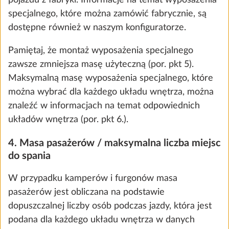
pojazdu z fabryki. Informacje na temat wyposażenia
specjalnego, które można zamówić fabrycznie, są
dostępne również w naszym konfiguratorze.
Pamiętaj, że montaż wyposażenia specjalnego
zawsze zmniejsza masę użyteczną (por. pkt 5).
Maksymalną masę wyposażenia specjalnego, które
można wybrać dla każdego układu wnętrza, można
znaleźć w informacjach na temat odpowiednich
Poszerzenie łóżka dla łóżek
Więcej
układów wnętrza (por. pkt 6.).
pojedynczych z dodatkową tapicerką
5,0 kg
4. Masa pasażerów / maksymalna liczba miejsc
2096 zł
We use cookies to enable you to make the best
do spania
possible use of our website and to improve our
communication with you. We take your
Dodaj
W przypadku kamperów i furgonów masa
preferences into account and process data for
pasażerów jest obliczana na podstawie
statistics and marketing only if you give us your
dopuszczalnej liczby osób podczas jazdy, która jest
consent by clicking on "Accept all". You can
podana dla każdego układu wnętrza w danych
revoke your consent at any time with effect for