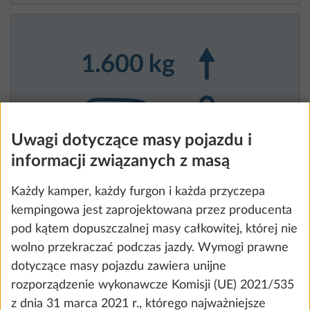
Uwagi dotyczące masy pojazdu i
informacji związanych z masą
Każdy kamper, każdy furgon i każda przyczepa
Zwiększenie DMC do 1600 kg z
kempingowa jest zaprojektowana przez producenta
koniecznością zmian technicznych
pod kątem dopuszczalnej masy całkowitej, której nie
3,8 kg
2372 zł
wolno przekraczać podczas jazdy. Wymogi prawne
dotyczące masy pojazdu zawiera unijne
Dodaj
rozporządzenie wykonawcze Komisji (UE) 2021/535
z dnia 31 marca 2021 r., którego najważniejsze