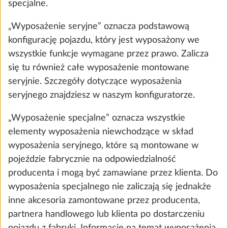
specjalne.
„Wyposażenie seryjne” oznacza podstawową
konfigurację pojazdu, który jest wyposażony we
wszystkie funkcje wymagane przez prawo. Zalicza
się tu również całe wyposażenie montowane
seryjnie. Szczegóły dotyczące wyposażenia
seryjnego znajdziesz w naszym konfiguratorze.
Wyciąg oparów DOMETIC wraz z 10-
Więcej
„Wyposażenie specjalne” oznacza wszystkie
stopniowym regulatorem obrotów Hobby
elementy wyposażenia niewchodzące w skład
3,0 kg
1672 zł
wyposażenia seryjnego, które są montowane w
pojeździe fabrycznie na odpowiedzialność
producenta i mogą być zamawiane przez klienta. Do
Dodaj
wyposażenia specjalnego nie zaliczają się jednakże
inne akcesoria zamontowane przez producenta,
partnera handlowego lub klienta po dostarczeniu