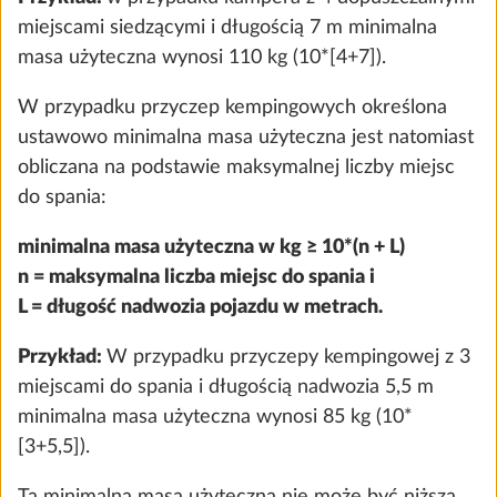
miejscami siedzącymi i długością 7 m minimalna
masa użyteczna wynosi 110 kg (10*[4+7]).
W przypadku przyczep kempingowych określona
ustawowo minimalna masa użyteczna jest natomiast
obliczana na podstawie maksymalnej liczby miejsc
do spania:
Przyłącze zewnętrzne do sieci wodnej
Więcej
minimalna masa użyteczna w kg ≥ 10*(n + L)
0,5 kg
n = maksymalna liczba miejsc do spania i
1132 zł
L = długość nadwozia pojazdu w metrach.
Dodaj
Przykład:
W przypadku przyczepy kempingowej z 3
miejscami do spania i długością nadwozia 5,5 m
minimalna masa użyteczna wynosi 85 kg (10*
[3+5,5]).
Ta minimalna masa użyteczna nie może być niższa