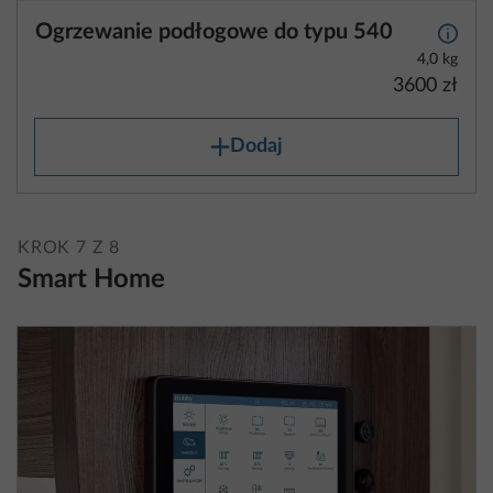
Ogrzewanie podłogowe do typu 540
Więcej
4,0 kg
3600 zł
Dodaj
KROK 7 Z 8
Smart Home