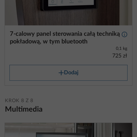
7-calowy panel sterowania całą techniką
Więcej
pokładową, w tym bluetooth
0,1 kg
725 zł
Dodaj
KROK 8 Z 8
Multimedia