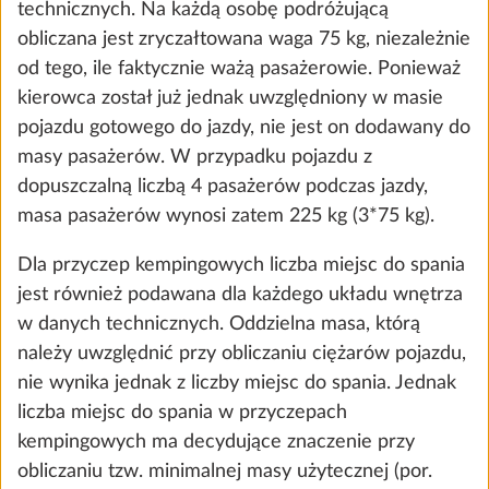
technicznych. Na każdą osobę podróżującą
the future. You can find more information about
obliczana jest zryczałtowana waga 75 kg, niezależnie
cookies and customization options by clicking on
od tego, ile faktycznie ważą pasażerowie. Ponieważ
the "Show details" link.
kierowca został już jednak uwzględniony w masie
pojazdu gotowego do jazdy, nie jest on dodawany do
masy pasażerów. W przypadku pojazdu z
Show details
Decline
Accept all
dopuszczalną liczbą 4 pasażerów podczas jazdy,
masa pasażerów wynosi zatem 225 kg (3*75 kg).
Materac z zimnej pianki, ze strefami
Więcej
komfortu, z elastycznym, drewnianym
Dla przyczep kempingowych liczba miejsc do spania
stelażem do łóżek pojedynczych
jest również podawana dla każdego układu wnętrza
2,9 kg
w danych technicznych. Oddzielna masa, którą
3734 zł
należy uwzględnić przy obliczaniu ciężarów pojazdu,
nie wynika jednak z liczby miejsc do spania. Jednak
Dodaj
liczba miejsc do spania w przyczepach
kempingowych ma decydujące znaczenie przy
obliczaniu tzw. minimalnej masy użytecznej (por.