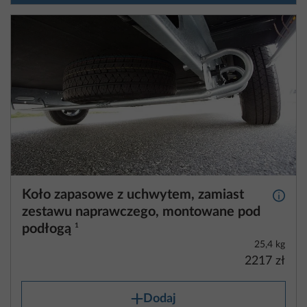
Koło zapasowe z uchwytem, zamiast
Więcej
zestawu naprawczego, montowane pod
podłogą
1
25,4 kg
2217 zł
Dodaj