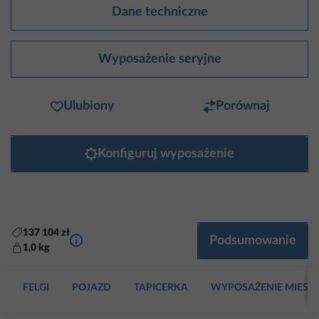
Dane techniczne
Wyposażenie seryjne
Ulubiony
Porównaj
Konfiguruj wyposażenie
137 104 zł
Więcej informacji
Podsumowanie
1,0 kg
FELGI
POJAZD
TAPICERKA
WYPOSAŻENIE MIESZ