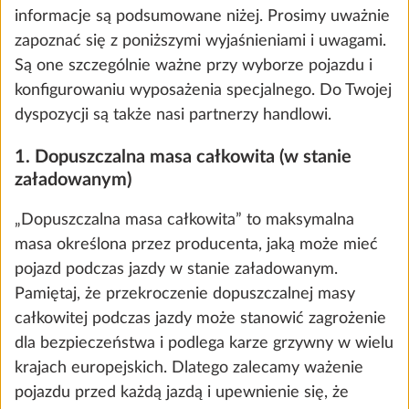
informacje są podsumowane niżej. Prosimy uważnie
zapoznać się z poniższymi wyjaśnieniami i uwagami.
Są one szczególnie ważne przy wyborze pojazdu i
konfigurowaniu wyposażenia specjalnego. Do Twojej
dyspozycji są także nasi partnerzy handlowi.
1. Dopuszczalna masa całkowita (w stanie
załadowanym)
„Dopuszczalna masa całkowita” to maksymalna
masa określona przez producenta, jaką może mieć
Zwiększenie DMC ze zmianami
pojazd podczas jazdy w stanie załadowanym.
technicznymi dla pojazdów jednoosiowych
Pamiętaj, że przekroczenie dopuszczalnej masy
do 1800 kg
całkowitej podczas jazdy może stanowić zagrożenie
25,5 kg
dla bezpieczeństwa i podlega karze grzywny w wielu
2372 zł
krajach europejskich. Dlatego zalecamy ważenie
pojazdu przed każdą jazdą i upewnienie się, że
Dodaj