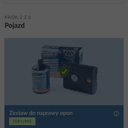
KROK 2 Z 8
Pojazd
Zestaw do naprawy opon
Więcej
SERYJNIE