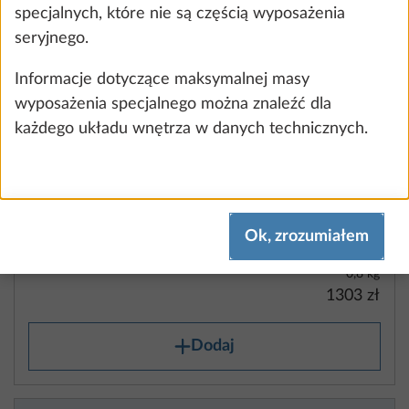
specjalnych, które nie są częścią wyposażenia
seryjnego.
Informacje dotyczące maksymalnej masy
wyposażenia specjalnego można znaleźć dla
każdego układu wnętrza w danych technicznych.
Pakiet startowy E-Trailer Basic
Więcej
(poziomowanie pojazdu i informacja
o poziomie napełnienia zbiornika gazu
Ok, zrozumiałem
w aplikacji E-Trailer)
0,8 kg
1303 zł
Dodaj