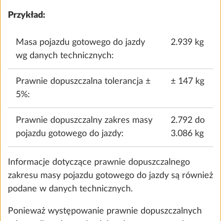
SERYJNIE
Przykład:
Masa pojazdu gotowego do jazdy
2.939 kg
wg danych technicznych:
Terzo
0,0 kg
Prawnie dopuszczalna tolerancja ±
± 147 kg
1324 zł
5%:
Dodaj
Prawnie dopuszczalny zakres masy
2.792 do
pojazdu gotowego do jazdy:
3.086 kg
Informacje dotyczące prawnie dopuszczalnego
KROK 4 Z 8
Wyposażenie mieszkalne
zakresu masy pojazdu gotowego do jazdy są również
podane w danych technicznych.
Ponieważ występowanie prawnie dopuszczalnych