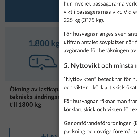
information about
hur mycket passagerarna verkli
vikt i passagerarnas vikt. Vid 
225 kg (3*75 kg).
Show details
För husvagnar anges även antale
utifrån antalet sovplatser när
avgörande för beräkningen av de
5. Nyttovikt och minsta 
”Nyttovikten” betecknar för hu
och vikten i körklart skick ök
Ökning av lastkapaciteten med
Cykelstä
tekniska ändringar för enaxlig
fram för 
För husvagnar räknar man fram 
till 1800 kg
60 kg
körklart skick och vikten för e
25,5 kg
6 830 kr
Genomförandeförordningen (EU
packning och övriga föremål so
Lägg till