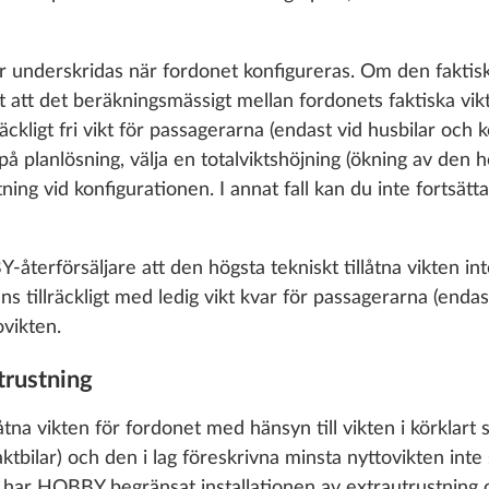
år underskridas när fordonet konfigureras. Om den fakti
 att det beräkningsmässigt mellan fordonets faktiska vik
llräckligt fri vikt för passagerarna (endast vid husbilar oc
 planlösning, välja en totalviktshöjning (ökning av den hö
tning vid konfigurationen. I annat fall kan du inte fortsät
-återförsäljare att den högsta tekniskt tillåtna vikten in
ns tillräckligt med ledig vikt kvar för passagerarna (endas
vikten.
trustning
låtna vikten för fordonet med hänsyn till vikten i körklart 
ktbilar) och den i lag föreskrivna minsta nyttovikten int
g, har HOBBY begränsat installationen av extrautrustning 