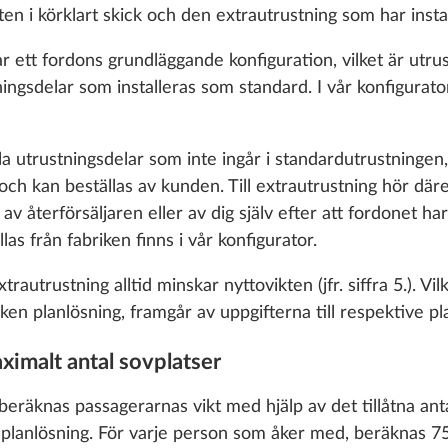
kten i körklart skick och den extrautrustning som har instal
 ett fordons grundläggande konfiguration, vilket är utrus
ningsdelar som installeras som standard. I vår konfigurato
a utrustningsdelar som inte ingår i standardutrustningen, 
n och kan beställas av kunden. Till extrautrustning hör dä
, av återförsäljaren eller av dig själv efter att fordonet h
as från fabriken finns i vår konfigurator.
trautrustning alltid minskar nyttovikten (jfr. siffra 5.). Vi
en planlösning, framgår av uppgifterna till respektive planl
l med hållare,
Antisladdsystem KNO
Mer information
däckreparationssats,
Plus
o enable you to make the best possible use of our websi
ximalt antal sovplatser
gande montering
1
unication with you. We take your preferences into ac
25,4 kg
cs and marketing only if you give us your consent by click
beräknas passagerarnas vikt med hjälp av det tillåtna an
6 380 kr
oke your consent at any time with effect for the future. 
e planlösning. För varje person som åker med, beräknas 7