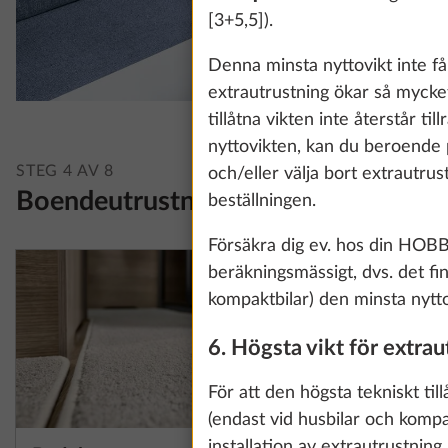
[3+5,5]).
Denna minsta nyttovikt inte f
extrautrustning ökar så mycket
tillåtna vikten inte återstår ti
nyttovikten, kan du beroende på
STEG 4 AV 8
och/eller välja bort extrautrus
Boendeutrustning
beställningen.
Försäkra dig ev. hos din HOBBY
beräkningsmässigt, dvs. det fin
kompaktbilar) den minsta nytto
6. Högsta vikt för extrau
För att den högsta tekniskt til
(endast vid husbilar och kompa
installation av extrautrustnin