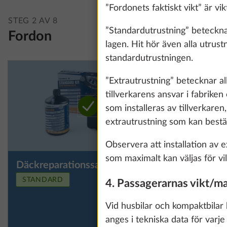
”Fordonets faktiskt vikt” är vi
STEG 2 AV 8
”Standardutrustning” betecknar
Fordon
lagen. Hit hör även alla utrust
standardutrustningen.
”Extrautrustning” betecknar all
tillverkarens ansvar i fabrike
som installeras av tillverkaren
extrautrustning som kan beställ
Observera att installation av ex
som maximalt kan väljas för vilk
Däckreparationssats
Reservhju
Mer information
ersätter 
We use cookies t
STANDARD
4. Passagerarnas vikt/ma
underlig
improve our comm
data for statisti
Vid husbilar och kompaktbilar 
all". You can rev
anges i tekniska data för varj