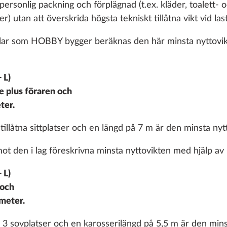
personlig packning och förplägnad (t.ex. kläder, toalett- 
) utan att överskrida högsta tekniskt tillåtna vikt vid lasta
ilar som HOBBY bygger beräknas den här minsta nyttovik
+ L)
e plus föraren och
ter.
Puno
STANDARD
tillåtna sittplatser och en längd på 7 m är den minsta nyt
t den i lag föreskrivna minsta nyttovikten med hjälp av 
+ L)
 och
 meter.
3 sovplatser och en karosserilängd på 5,5 m är den mins