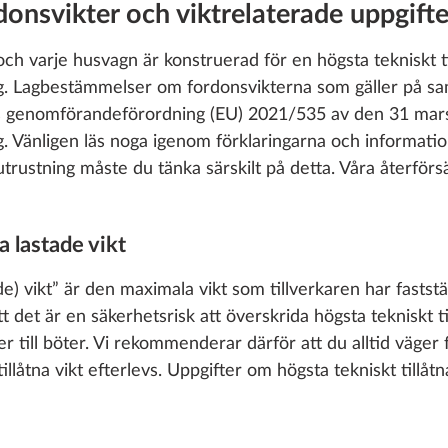
onsvikter och viktrelaterade uppgifte
och varje husvagn är konstruerad för en högsta tekniskt ti
ing. Lagbestämmelser om fordonsvikterna som gäller på sa
s genomförandeförordning (EU) 2021/535 av den 31 mars
dig. Vänligen läs noga igenom förklaringarna och informati
rustning måste du tänka särskilt på detta. Våra återförsäl
a lastade vikt
de) vikt” är den maximala vikt som tillverkaren har faststä
t det är en säkerhetsrisk att överskrida högsta tekniskt ti
r till böter. Vi rekommenderar därför att du alltid väger 
tillåtna vikt efterlevs. Uppgifter om högsta tekniskt tillåtn