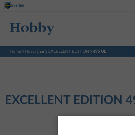
Sverige
Home
Husvagnar
EXCELLENT EDITION
495 UL
EXCELLENT EDITION
4