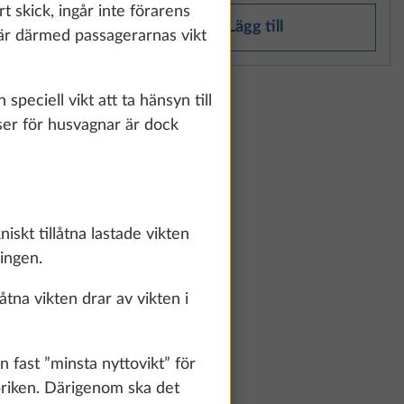
how details" link.
t skick, ingår inte förarens
Lägg till
4 är därmed passagerarnas vikt
Accept all
peciell vikt att ta hänsyn till
tser för husvagnar är dock
skt tillåtna lastade vikten
ningen.
tna vikten drar av vikten i
ast ”minsta nyttovikt” för
abriken. Därigenom ska det