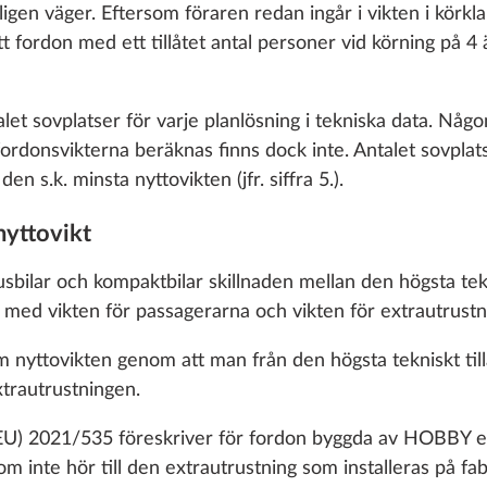
 cookies and customization options by clicking on the "S
gen väger. Eftersom föraren redan ingår i vikten i körklar
Lägg till
Lägg till
ett fordon med ett tillåtet antal personer vid körning på 
Decline
t sovplatser för varje planlösning i tekniska data. Någon s
 fordonsvikterna beräknas finns dock inte. Antalet sovpla
n s.k. minsta nyttovikten (jfr. siffra 5.).
nyttovikt
sbilar och kompaktbilar skillnaden mellan den högsta tekni
at med vikten för passagerarna och vikten för extrautrust
ll THULE monterat
Mer information
två cyklar, maxlast
nyttovikten genom att man från den högsta tekniskt tillå
xtrautrustningen.
10,0 kg
5 370 kr
) 2021/535 föreskriver för fordon byggda av HOBBY en f
m inte hör till den extrautrustning som installeras på f
Lägg till