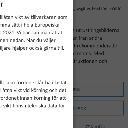
r
Inklusive 25% moms, frakter, registreringsavgifter. Med förbehåll för
ändringar
llåten vikt av tillverkaren som
mma sätt i hela Europeiska
Vänligen observera:
De visade utrustningsbilderna
 2021. Vi har sammanfattat
kan visa dyn- och möbeldekorer från andra
onen nedan. När du väljer
modellserier och modeller. Vårt rekommenderade
jare hjälper också gärna till.
cirkapris är inklusive lagstadgad moms. Med
förbehåll för ändringar av konstruktionen och
utrustningen samt misstag.
llt som fordonet får ha i lastat
Tekniska data
llåtna vikt vid körning och det
fordonet innan körning för att
a vikt finns i tekniska data för
Standardutrustning
Favorit
Jämför