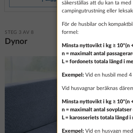
säkerställas att du kan ta med 
campingutrustning eller leksaker
För de husbilar och kompaktb
formel:
STEG 3 AV 8
Dynor
Minsta nyttovikt i kg ≥ 10*(n 
n = maximalt antal passagerar
L = fordonets totala längd i me
Exempel:
Vid en husbil med 4 
Vid husvagnar beräknas däremo
Minsta nyttovikt i kg ≥ 10*(n 
n = maximalt antal sovplatser
L = karosseriets totala längd i
Exempel:
Vid en husvagn med 