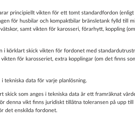
arar principiellt vikten för ett tomt standardfordon (enligt
lagen för husbilar och kompaktbilar bränsletank fylld till m
, vätskor, samt vikten för karosseri, förarhytt, koppling (
 i körklart skick vikten för fordonet med standardutrustni
, vikten för karosseriet, extra kopplingar (om det finns s
VATTEN, GAS, EL
VÄRMESYSTEM, KLIMAT
SMART HOM
u i tekniska data för varje planlösning.
art skick som anges i tekniska data är ett framräknat värd
denna vikt finns juridiskt tillåtna toleransen på upp till
r det enskilda fordonet.