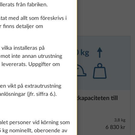
lerats från fabriken.
tat med allt som föreskrivs i
r finns detaljer om
vilka installeras på
remot inte annan utrustning
ar levererats. Uppgifter om
lken vikt på extrautrustning
ösningar (jfr. siffra 6.).
TT ETS
Ökning av lastkapaciteten till
Mer information
1.600 kg
te and to
count and process
5,7 kg
3,8 kg
ing on "Accept
talet personer vid körning som
13 460 kr
6 830 kr
You can find more
5 kg nominellt, oberoende av