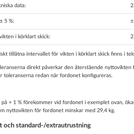
ekniska data:
2
Stålfälgar 
med navka
 ± 5 %:
±
STANDARD
 vikten i körklart skick:
2
t tillåtna intervallet för vikten i körklart skick finns i te
 toleranserna direkt påverkar den återstående nyttovikten 
Lättmetallf
r toleranserna redan när fordonet konfigureras.
silver
er på + 1 % förekommer vid fordonet i exemplet ovan, ökas 
nom nyttovikten för fordonet minskar med 29,4 kg.
Läg
kt och standard-/extrautrustning