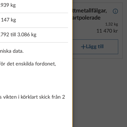
.939 kg
silver
Lättmetallfälgar,
Mer information
Mer i
psel
svartpolerade
 147 kg
1,32 kg
11 470 kr
.792 till 3.086 kg
Lägg till
kniska data.
för det enskilda fordonet,
älgar,
Mer information
1,32 kg
9 130 kr
vikten i körklart skick från 2
g till