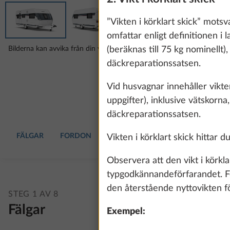
”Vikten i körklart skick” motsv
omfattar enligt definitionen i 
Bilderna kan avvika från din valda konfiguration.
(beräknas till 75 kg nominellt)
däckreparationssatsen.
Vid husvagnar innehåller vikten
uppgifter), inklusive vätskorna
däckreparationssatsen.
FÄLGAR
FORDON
DYNOR
BOENDEUTRUSTNING
Vikten i körklart skick hittar d
Observera att den vikt i körkl
typgodkännandeförfarandet. För 
den återstående nyttovikten fö
STEG 1 AV 8
Fälgar
Exempel: