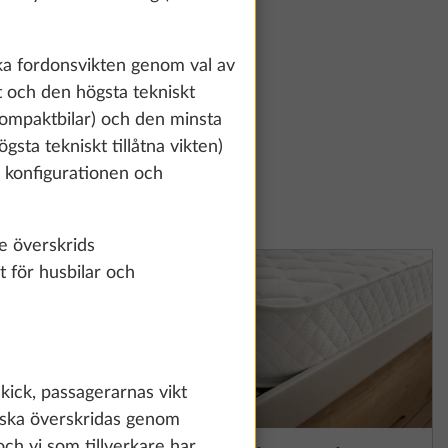
ska fordonsvikten genom val av
t och den högsta tekniskt
h kompaktbilar) och den minsta
gsta tekniskt tillåtna vikten)
ta konfigurationen och
te överskrids
t för husbilar och
skick, passagerarnas vikt
e ska överskridas genom
och vi som tillverkare har