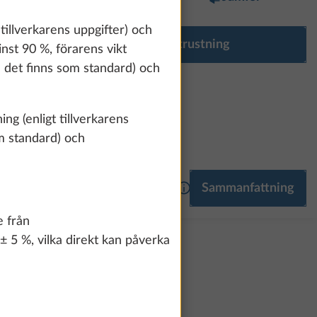
 tillverkarens uppgifter) och
Konfigurera utrustning
inst 90 %, förarens vikt
om det finns som standard) och
ng (enligt tillverkarens
om standard) och
406 300 kr
Mer information
Sammanfattning
E
MULTIMEDIA
1,0 kg
e från
 ± 5 %, vilka direkt kan påverka