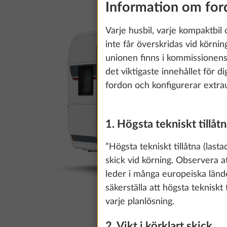
Information om ford
Varje husbil, varje kompaktbil 
inte får överskridas vid körn
unionen finns i kommissionen
det viktigaste innehållet för 
fordon och konfigurerar extraut
1. Högsta tekniskt tillåtn
”Högsta tekniskt tillåtna (lasta
skick vid körning. Observera at
leder i många europeiska lände
säkerställa att högsta tekniskt 
varje planlösning.
2. Vikt i körklart skick