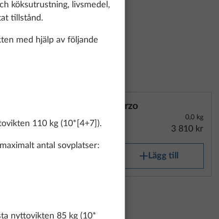
och köksutrustning, livsmedel,
t tillstånd.
ten med hjälp av följande
Terzo
0,0 kg
tovikten 110 kg (10*[4+7]).
3 810 kr
maximalt antal sovplatser:
Lägg till
ta nyttovikten 85 kg (10*