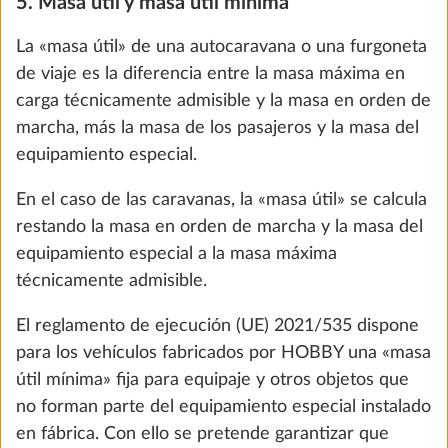
5. Masa útil y masa útil mínima
DE SERIE
La «masa útil» de una autocaravana o una furgoneta
de viaje es la diferencia entre la masa máxima en
Llantas ligeras color negro
carga técnicamente admisible y la masa en orden de
Más i
pulido
marcha, más la masa de los pasajeros y la masa del
1,32 kg
equipamiento especial.
967 €
En el caso de las caravanas, la «masa útil» se calcula
restando la masa en orden de marcha y la masa del
Añadir
equipamiento especial a la masa máxima
técnicamente admisible.
Llantas ligeras plateadas
Más i
El reglamento de ejecución (UE) 2021/535 dispone
1,32 kg
para los vehículos fabricados por HOBBY una «masa
770 €
útil mínima» fija para equipaje y otros objetos que
no forman parte del equipamiento especial instalado
Añadir
en fábrica. Con ello se pretende garantizar que