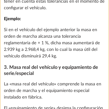
tener en cuenta estas tolerancias en el momento de
MENÚ
configurar el vehículo.
Ejemplo:
Home
Caravanas
EXCELLENT EDITION
495 UL
Si en el vehículo del ejemplo anterior la masa en
orden de marcha alcanza una tolerancia
EXCELLENT EDITION
495 UL
reglamentaria de + 1 %, dicha masa aumentará de
2.939 kg a 2.968,4 kg, con lo cual la masa útil del
vehículo disminuirá 29,4 kg.
3. Masa real del vehículo y equipamiento de
serie/especial
La «masa real del vehículo» comprende la masa en
orden de marcha y el equipamiento especial
instalado en fábrica.
El «equipamiento de serie» designa la configuración