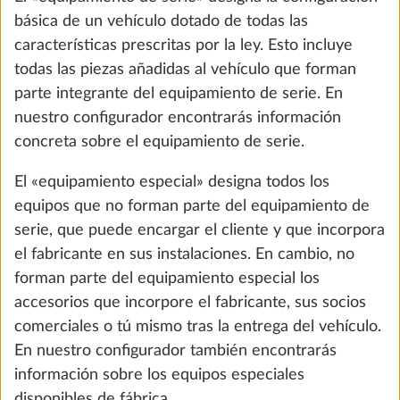
básica de un vehículo dotado de todas las
características prescritas por la ley. Esto incluye
todas las piezas añadidas al vehículo que forman
Las imágenes pueden diferir de la configuración que hayas elegido.
parte integrante del equipamiento de serie. En
nuestro configurador encontrarás información
desde 34.790 €
concreta sobre el equipamiento de serie.
Autocaravanas: Precio incl. 21% IVA. Sin transporte ni IEDMT,
El «equipamiento especial» designa todos los
Caravanas: Precio incl. 21% IVA. Sin transporte
equipos que no forman parte del equipamiento de
serie, que puede encargar el cliente y que incorpora
Ten en cuenta que
las imágenes de equipamiento
el fabricante en sus instalaciones. En cambio, no
mostradas pueden incluir tapicerías y decoraciones
forman parte del equipamiento especial los
de mobiliario de otras gamas y modelos. Nuestro
accesorios que incorpore el fabricante, sus socios
precio recomendado no incluye el IVA legal no
comerciales o tú mismo tras la entrega del vehículo.
vinculante. Sujeto a modificaciones en el diseño y el
En nuestro configurador también encontrarás
equipamiento, así como a errores.
información sobre los equipos especiales
disponibles de fábrica.