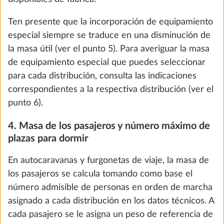
Datos técnicos
Ten presente que la incorporación de equipamiento
especial siempre se traduce en una disminución de
We use cookies to enable you to make the best
Equipamiento de serie
la masa útil (ver el punto 5). Para averiguar la masa
possible use of our website and to improve our
de equipamiento especial que puedes seleccionar
communication with you. We take your
Favorito
Comparar
para cada distribución, consulta las indicaciones
preferences into account and process data for
correspondientes a la respectiva distribución (ver el
statistics and marketing only if you give us your
punto 6).
consent by clicking on "Accept all". You can
Configurar equipamiento
revoke your consent at any time with effect for
4. Masa de los pasajeros y número máximo de
the future. You can find more information about
plazas para dormir
cookies and customization options by clicking on
En autocaravanas y furgonetas de viaje, la masa de
the "Show details" link.
34.790 €
Más información
Resumen
los pasajeros se calcula tomando como base el
1,0 kg
número admisible de personas en orden de marcha
asignado a cada distribución en los datos técnicos. A
Show details
Decline
Accept all
LLANTAS
VEHÍCULO
TAPIZADOS
EQUIPAMIENTO 
cada pasajero se le asigna un peso de referencia de