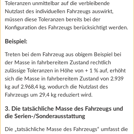
fortsetzen.
Vergewissere dich ggf. bei deinem HOBBY-
Handelspartner, dass die technisch zulässige
Gesamtmasse auch rechnerisch nicht überschritten
Gas-Außensteckdose
Mehr 
wird, d. h. dass ausreichend freie Masse für die
1,5 kg
316 €
Mitfahrer (nur bei Wohnmobilen und Kastenwagen)
und die Mindest-Nutzlast verbleibt.
Hinzufügen
6. Die maximale Masse für Sonderausstattung
Damit die technisch zulässige Gesamtmasse des
Fahrzeugs unter Berücksichtigung der Masse in
fahrbereitem Zustand, der Masse der Mitfahrer (nur
bei Wohnmobilen und Kastenwagen) und der
gesetzlich vorgeschriebenen Mindest-Nutzlast
durch den Einbau von Sonderausstattung nicht