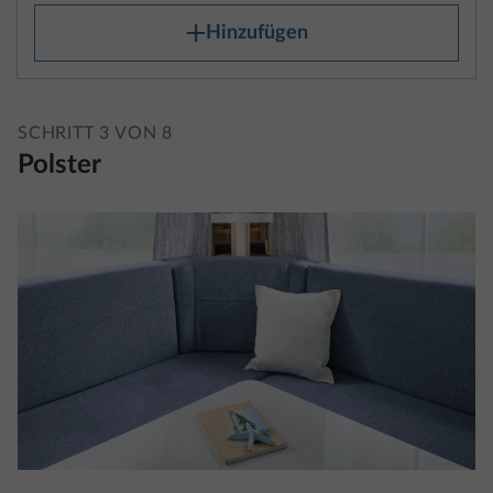
Serienausstattung gemäß den Herstellerangaben
ausgestatteten Fahrzeugs einschließlich der
Flüssigkeiten, der Masse des Aufbaus, zusätzlicher
SCHRITT 3 VON 8
Anhängevorrichtungen (sofern serienmäßig
Polster
vorhanden) und des Reifenreparatursets.
Die Masse in fahrbereitem Zustand findest du für
jeden Grundriss in den technischen Daten.
Bitte beachte, dass es sich bei den in den
technischen Daten enthaltenen Angaben zur Masse
in fahrbereitem Zustand um errechnete Werte aus
dem Typgenehmigungsverfahren handelt. Diese
unterliegen rechtlich zulässigen Toleranzen von bis
zu ± 5 %, die sich unmittelbar auf die verbleibende
Nutzlast des individuellen Fahrzeugs auswirken
können.
Puno