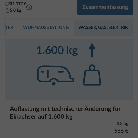
gewichtsbezogenen Angaben
Jedes Wohnmobil, jeder Kastenwagen und jeder
Wohnwagen ist herstellerseitig für eine technisch
zulässige Gesamtmasse ausgelegt, die während der
Fahrt nicht überschritten werden darf. Gesetzliche
Vorgaben zu den Fahrzeuggewichten enthält die
innerhalb der Europäischen Union einheitlich
geltende Durchführungsverordnung (EU) 2021/535
der Kommission vom 31. März 2021, deren
wichtigste Inhalte wir für dich zusammengefasst
Auflastung mit technischer Änderung für
haben. Bitte lies die nachfolgenden Erläuterungen
Einachser auf 1.600 kg
und Hinweise sorgfältig durch. Diese sind bei der
3,8 kg
Auswahl deines Fahrzeugs und der Konfiguration
566 €
von Sonderausstattung besonders zu beachten.
Gerne unterstützen dich hierbei auch unsere
Hinzufügen