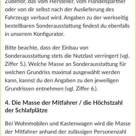
zulässigen Toleranzen von bis zu ± 5 % unterliegt
und das Auftreten dieser Toleranzen zu einer
faktischen Unterschreitung der Mindest-Nutzlast
führen kann, werden bei der maximalen Masse für
Sonderausstattung außerdem die gesetzlich
E-Trailer Starterpaket Basic
Mehr 
zulässigen Toleranzen vorsorglich eingerechnet.
(Fahrzeugnivellierung und
Berücksichtigt werden außerdem besondere
Gasfüllstandanzeige per E-Trailer App)
Ausstattungsmerkmale von
0,8 kg
Ländervarianten/Sondermodellen, die nicht zur
311 €
Serienausstattung gehören.
Hinzufügen
Angaben zur maximalen Masse für
Sonderausstattung findest du für jeden Grundriss in
den technischen Daten.