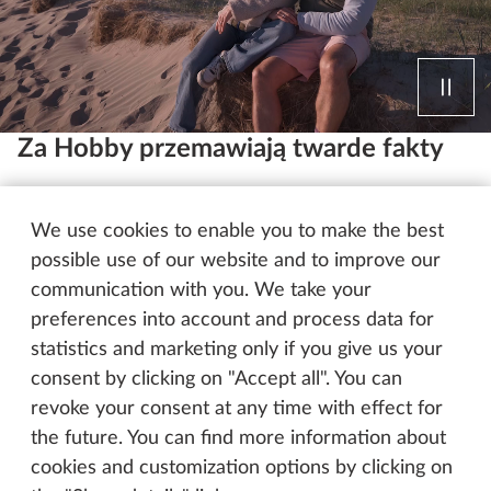
Za Hobby przemawiają twarde fakty
Najlepsze wyposażenie, rozbudowana sieć
serwisowa i bogata oferta: to tylko trzy z wielu
We use cookies to enable you to make the best
powodów, dla których warto wybrać Hobby. Chcesz
possible use of our website and to improve our
dowiedzieć się więcej? Poznaj teraz wszystkie
communication with you. We take your
korzyści, jakie daje Hobby.
preferences into account and process data for
statistics and marketing only if you give us your
consent by clicking on "Accept all". You can
Nasze mocne strony – Twoje korzyści
revoke your consent at any time with effect for
the future. You can find more information about
cookies and customization options by clicking on