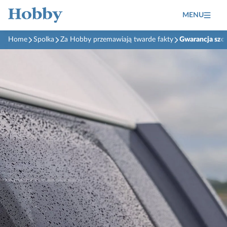
MENU
Home
Spolka
Za Hobby przemawiają twarde fakty
Gwarancja szcz