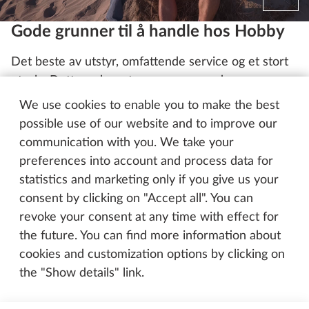
Gode grunner til å handle hos Hobby
Det beste av utstyr, omfattende service og et stort
utvalg. Dette er bare tre av mange gode grunner
som taler til fordel for Hobby. Vil du vite mer? Sjekk
We use cookies to enable you to make the best
ut alle fordelene som Hobby gir deg.
possible use of our website and to improve our
communication with you. We take your
preferences into account and process data for
Våre sterke sider – dine fordeler
statistics and marketing only if you give us your
consent by clicking on "Accept all". You can
revoke your consent at any time with effect for
the future. You can find more information about
cookies and customization options by clicking on
the "Show details" link.
Til toppen av siden