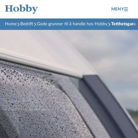
MENY
Home
Bedrift
Gode grunner til å handle hos Hobby
Tetthetsgaran