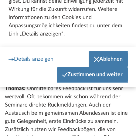
gibst. Du kannst deine Einwilligung jederzeit mit
kommen, stellen wir sicher, dass unsere
Wirkung für die Zukunft widerrufen. Weitere
Handelspartner die wichtigsten Neuerungen
Informationen zu den Cookies und
kennen. So können sie gezielt Fragen stellen und ein
Anpassungsmöglichkeiten findest du unter dem
tiefes Verständnis für die Produkte entwickeln. So
Link „Details anzeigen“.
werden sie zu kompetenten Beratern für den
Endkunden und können detailliert auf
Produktmerkmale und Vorteile eingehen.
Details anzeigen
Ablehnen
Wie findet ihr heraus, ob eure Seminare gut
ankommen und was verbessert werden kann?
Zustimmen und weiter
Thomas:
Unmittelbares Feedback ist für uns sehr
wertvoll. Oft bekommen wir schon während der
Seminare direkte Rückmeldungen. Auch der
Austausch beim gemeinsamen Abendessen ist eine
gute Gelegenheit, erste Eindrücke zu sammeln.
Zusätzlich nutzen wir Feedbackbögen, die von