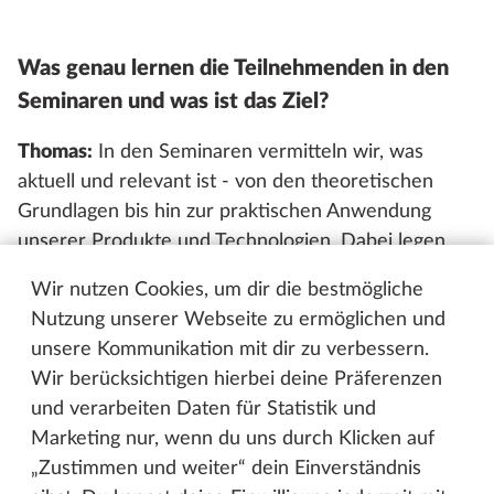
Was genau lernen die Teilnehmenden in den
Seminaren und was ist das Ziel?
Thomas:
In den Seminaren vermitteln wir, was
aktuell und relevant ist - von den theoretischen
Grundlagen bis hin zur praktischen Anwendung
unserer Produkte und Technologien. Dabei legen
wir großen Wert darauf, auf die individuellen
Wir nutzen Cookies, um dir die bestmögliche
Wünsche und Anregungen unserer Handelspartner
Nutzung unserer Webseite zu ermöglichen und
einzugehen. Praxisbeispiele spielen in unserem
unsere Kommunikation mit dir zu verbessern.
Schulungskonzept eine zentrale Rolle. Ein
Wir berücksichtigen hierbei deine Präferenzen
anschauliches Beispiel ist die Demonstration des
und verarbeiten Daten für Statistik und
Austauschs einer Seitenwand im Schadensfall.
Marketing nur, wenn du uns durch Klicken auf
„Zustimmen und weiter“ dein Einverständnis
Finn-Ole:
Sobald neue Fahrzeuge auf den Markt