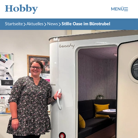
MENÜ
Startseite
Aktuelles
News
Stille Oase im Bürotrubel