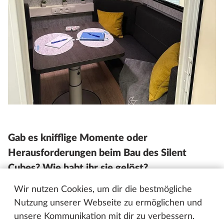
Gab es knifflige Momente oder
Herausforderungen beim Bau des Silent
Cubes? Wie habt ihr sie gelöst?
Wir nutzen Cookies, um dir die bestmögliche
Beim Bau des Silent Cubes gab es tatsächlich einige
Nutzung unserer Webseite zu ermöglichen und
knifflige Herausforderungen. Eine der ersten war
unsere Kommunikation mit dir zu verbessern.
die Bestimmung der richtigen Größe. Der Cube