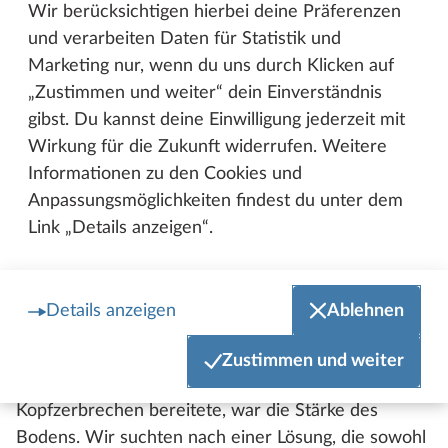
Wir berücksichtigen hierbei deine Präferenzen
sollte ja in den Besprechungsraum passen, aber
und verarbeiten Daten für Statistik und
gleichzeitig mussten wir sicherstellen, dass er durch
Marketing nur, wenn du uns durch Klicken auf
die Tür transportiert werden kann. Nach einigen
„Zustimmen und weiter“ dein Einverständnis
Überlegungen haben wir uns für eine Größe von 2 x
gibst. Du kannst deine Einwilligung jederzeit mit
2 Metern entschieden. Ein weiteres Anliegen war,
Wirkung für die Zukunft widerrufen. Weitere
dass Dach und Boden des Cubes trennbar sein
Informationen zu den Cookies und
sollten, um den Transport und die Platzierung im
Anpassungsmöglichkeiten findest du unter dem
Raum zu erleichtern.
Link „Details anzeigen“.
In der Vorfertigungsphase standen wir dann vor der
Aufgabe, identische Teile herzustellen. Um das zu
gewährleisten, haben wir eine große Platte
Details anzeigen
Ablehnen
gepresst, die wir anschließend gefräst und in zwei
Teile geteilt haben. Diese passten dann perfekt
Zustimmen und weiter
zusammen. Ein besonderes Detail, das uns
Kopfzerbrechen bereitete, war die Stärke des
Bodens. Wir suchten nach einer Lösung, die sowohl