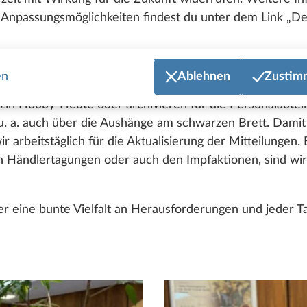
Anpassungsmöglichkeiten findest du unter dem Link „Det
it Kaffee und Tee, Wartezeiten überbrücken wir gern mi
und Problemlöser, haben stets ein offenes Ohr und meis
ts mehr geht, hilft ein Stück Schokolade aus unserer Na
en
Ablehnen
Zustim
erne anderen Abteilungen unter die Arme, versenden beis
n Hobby-Heute oder archivieren für die Personalabteil
 u. a. auch über die Aushänge am schwarzen Brett. Dami
r arbeitstäglich für die Aktualisierung der Mitteilungen
n Händlertagungen oder auch den Impfaktionen, sind wir 
er eine bunte Vielfalt an Herausforderungen und jeder Ta