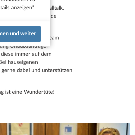
ails anzeigen“.
t einem lockeren Smalltalk.
tens auch eine passende
schibox.
men und weiter
pielsweise für das Team
ung Urlaubsanträge.
t diese immer auf dem
. Bei hauseigenen
gerne dabei und unterstützen
g ist eine Wundertüte!