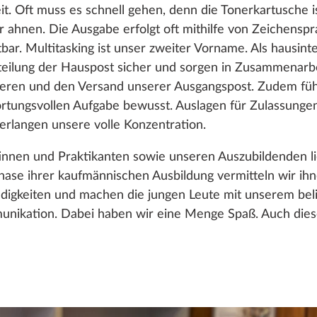
t. Oft muss es schnell gehen, denn die Tonerkartusche is
er ahnen. Die Ausgabe erfolgt oft mithilfe von Zeichensp
stbar. Multitasking ist unser zweiter Vorname. Als hausin
rteilung der Hauspost sicher und sorgen in Zusammenarb
kieren und den Versand unserer Ausgangspost. Zudem fü
ortungsvollen Aufgabe bewusst. Auslagen für Zulassun
langen unsere volle Konzentration.
tinnen und Praktikanten sowie unseren Auszubildenden l
hase ihrer kaufmännischen Ausbildung vermitteln wir ihn
digkeiten und machen die jungen Leute mit unserem belieb
nikation. Dabei haben wir eine Menge Spaß. Auch dieser 