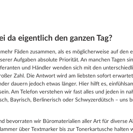
 da eigentlich den ganzen Tag?
en mehr Fäden zusammen, als es möglicherweise auf den er
nserer Aufgaben absolute Priorität. An manchen Tagen sin
eferanten und Händler wenden sich mit den unterschiedl
ßer Zahl. Die Antwort wird am liebsten sofort erwartet.
er dauern jedoch etwas länger. Hier hilft es, einfühls
u sein. Am Telefon verstehen wir fast alles und jeden in 
sch, Bayrisch, Berlinerisch oder Schwyzerdütsch – uns br
d bevorraten wir Büromaterialien aller Art für diverse
lammer über Textmarker bis zur Tonerkartusche halten wi