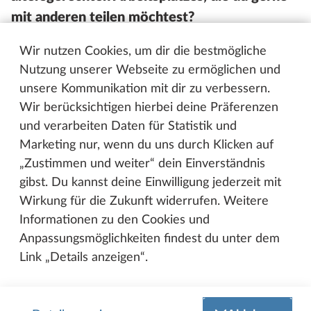
mit anderen teilen möchtest?
Andreas:
Oh ja, es gab einige knifflige Momente.
Wir nutzen Cookies, um dir die bestmögliche
Eine besondere Schwierigkeit war, dass meine Idee,
Nutzung unserer Webseite zu ermöglichen und
einen Dickenhobel für den altersgerechten
unsere Kommunikation mit dir zu verbessern.
Arbeitsplatz einzusetzen, zunächst in einer anderen
Wir berücksichtigen hierbei deine Präferenzen
Abteilung umgesetzt werden sollte. Ich musste mich
und verarbeiten Daten für Statistik und
wirklich durchsetzen, um dieses Projekt in meiner
Marketing nur, wenn du uns durch Klicken auf
eigenen Abteilung umzusetzen. Es brauchte ein
„Zustimmen und weiter“ dein Einverständnis
wenig Überzeugungskraft, aber schließlich konnte
gibst. Du kannst deine Einwilligung jederzeit mit
ich meine Vorgesetzten davon überzeugen, dass es
Wirkung für die Zukunft widerrufen. Weitere
am sinnvollsten ist, diesen Ansatz in der PU-
Informationen zu den Cookies und
Fertigung zu verfolgen. Der Höhepunkt war
Anpassungsmöglichkeiten findest du unter dem
definitiv, als ich die Zustimmung bekam und diese
Link „Details anzeigen“.
Neuigkeit unserem älteren Mitarbeiter mitteilen
konnte. Zu sehen, wie er reagierte, und zu wissen,