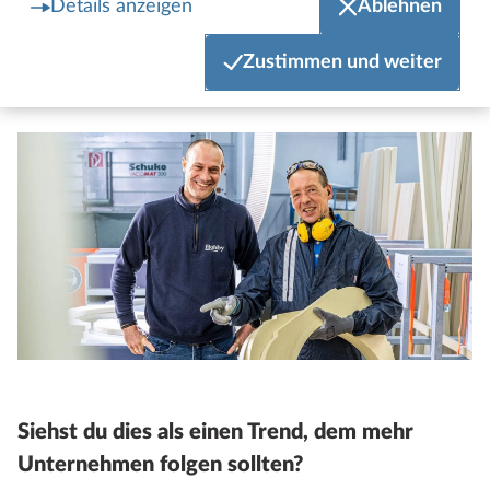
dass wir ihm einen wertvollen und angepassten
Details anzeigen
Ablehnen
Arbeitsplatz bieten konnten, war für mich ein echtes
Highlight.
Zustimmen und weiter
Siehst du dies als einen Trend, dem mehr
Unternehmen folgen sollten?