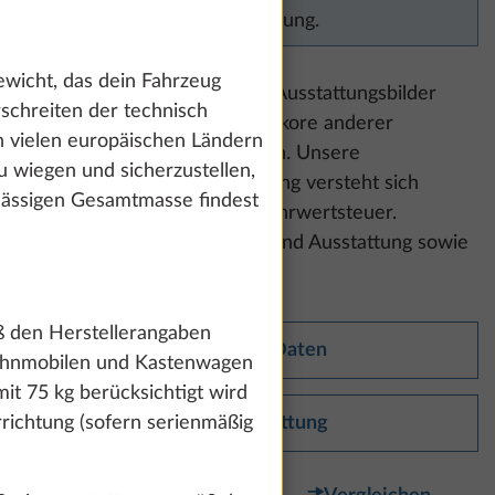
Preisangaben zur Verfügung.
ewicht, das dein Fahrzeug
Bitte beachte:
Die gezeigten Ausstattungsbilder
schreiten der technisch
können Polster- und Möbeldekore anderer
in vielen europäischen Ländern
Baureihen und Modelle zeigen. Unsere
u wiegen und sicherzustellen,
unverbindliche Preisempfehlung versteht sich
ulässigen Gesamtmasse findest
inklusive der gesetzlichen Mehrwertsteuer.
Änderungen in Konstruktion und Ausstattung sowie
Irrtümer vorbehalten.
ß den Herstellerangaben
Technische Daten
Wohnmobilen und Kastenwagen
it 75 kg berücksichtigt wird
richtung (sofern serienmäßig
Serienausstattung