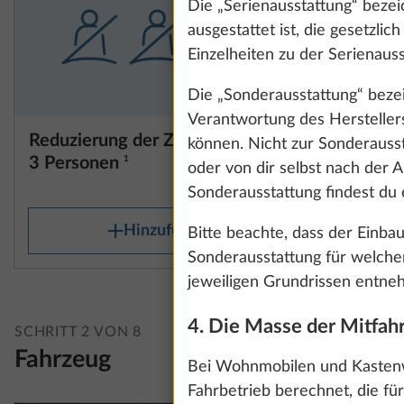
Die „Serienausstattung“ bezei
ausgestattet ist, die gesetzli
Einzelheiten zu der Serienauss
Die „Sonderausstattung“ bezeic
Verantwortung des Herstelle
Reduzierung der Zulassung auf
Zulassung
können. Nicht zur Sonderauss
3 Personen
1
SERIE
oder von dir selbst nach der 
0,0 kg
Sonderausstattung findest du 
Hinzufügen
Bitte beachte, dass der Einbau
Sonderausstattung für welche
jeweiligen Grundrissen entnehm
Wir nutzen Cooki
4. Die Masse der Mitfahr
und unsere Kommu
SCHRITT 2 VON 8
Präferenzen und 
Fahrzeug
Bei Wohnmobilen und Kastenw
Klicken auf „Zus
Fahrbetrieb berechnet, die fü
Einwilligung jed