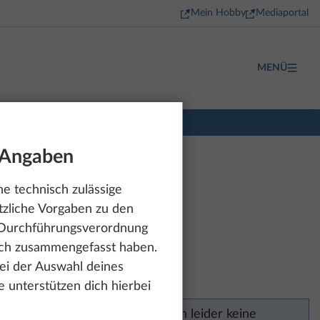
Mein Hobby
Mediaportal
MENÜ
 Angaben
e technisch zulässige
tzliche Vorgaben zu den
e Durchführungsverordnung
dich zusammengefasst haben.
bei der Auswahl deines
 unterstützen dich hierbei
Für dieses Modell stehen leider keine