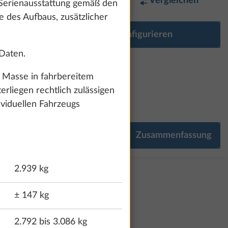
Favorit
Vergleichen
 Serienausstattung gemäß den
e des Aufbaus, zusätzlicher
Ausstattung konfigurieren
 Daten.
r Masse in fahrbereitem
liegen rechtlich zulässigen
ividuellen Fahrzeugs
Mehr Informationen
Zusammenfassung
SMART HOME
MULTIMEDIA
216,0 kg
2.939 kg
± 147 kg
2.792 bis 3.086 kg