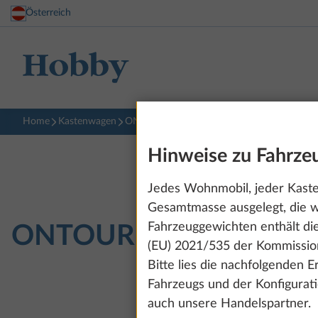
Österreich
Home
Kastenwagen
ONTOUR VAN
600 FT
Hinweise zu Fahrz
Jedes Wohnmobil, jeder Kasten
Gesamtmasse ausgelegt, die w
Fahrzeuggewichten enthält di
ONTOUR VAN
600 FT
(EU) 2021/535 der Kommission
Bitte lies die nachfolgenden 
Fahrzeugs und der Konfigurat
auch unsere Handelspartner.