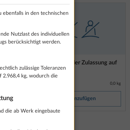
 ebenfalls in den technischen
ende Nutzlast des individuellen
ugs berücksichtigt werden.
140 PS,
Reduzierung der Zulassung auf
chtlich zulässige Toleranzen
-
2 Personen
1
f 2.968,4 kg, wodurch die
31,3 kg
0,0 kg
ttung
Hinzufügen
nd die ab Werk eingebaute