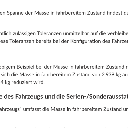
gen Spanne der Masse in fahrbereitem Zustand findest du
tlich zulässigen Toleranzen unmittelbar auf die verbleib
ese Toleranzen bereits bei der Konfiguration des Fahrze
m, 118 kW / 160 PS,
2.184 ccm, 103 kW / 
bigem Beispiel bei der Masse in fahrbereitem Zustand re
, mit 8-Gang-
Euro 6 EB, mit 8-Gang
 sich die Masse in fahrbereitem Zustand von 2.939 kg au
kgetriebe
Automatikgetriebe
4 kg reduziert wird.
36,4 kg
se des Fahrzeugs und die Serien-/Sonderaussta
Hinzufügen
Hinzufügen
Fahrzeugs“ umfasst die Masse in fahrbereitem Zustand u