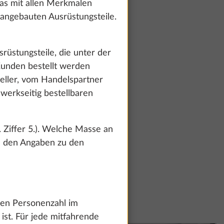
das mit allen Merkmalen
g angebauten Ausrüstungsteile.
rüstungsteile, die unter der
unden bestellt werden
eller, vom Handelspartner
werkseitig bestellbaren
. Ziffer 5.). Welche Masse an
u den Angaben zu den
 zu ermöglichen
erbei deine
n du uns durch
gen Personenzahl im
 deine
ist. Für jede mitfahrende
nformationen zu