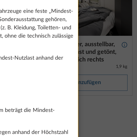
hrzeuge eine feste „Mindest-
 Sonderausstattung gehören,
z. B. Kleidung, Toiletten- und
, ohne die technisch zulässige
lbar,
Rahmenfenster, ausstellbar,
Mehr Informationen
Mehr 
etönt,
doppelt verglast und getönt,
dest-Nutzlast anhand der
ter
im Schlafbereich rechts
8,0 kg
1,9 kg
Hinzufügen
m beträgt die Mindest-
gegen anhand der Höchstzahl