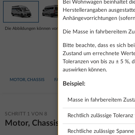
Bei Wohnwagen beinhaltet die
Herstellerangaben ausgestatte
Anhängevorrichtungen (sofern
Die Abbildungen können von deiner gewählten Konfiguration abweich
Die Masse in fahrbereitem Zus
Bitte beachte, dass es sich b
Zustand um errechnete Werte 
Toleranzen von bis zu ± 5 %, d
auswirken können.
MOTOR, CHASSIS
FAHRZEUG
POLSTER
WOHNAUS
Beispiel:
Masse in fahrbereitem Zusta
SCHRITT 1 VON 8
Rechtlich zulässige Toleranz
Motor, Chassis
Rechtliche zulässige Spann