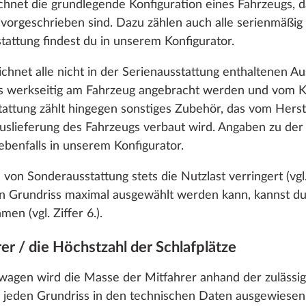
chnet die grundlegende Konfiguration eines Fahrzeugs, 
ch vorgeschrieben sind. Dazu zählen auch alle serienmäßi
tattung findest du in unserem Konfigurator.
hnet alle nicht in der Serienausstattung enthaltenen Aus
rs werkseitig am Fahrzeug angebracht werden und vom K
 für 4 Personen
tattung zählt hingegen sonstiges Zubehör, das vom Herst
Auslieferung des Fahrzeugs verbaut wird. Angaben zu der 
ebenfalls in unserem Konfigurator.
 von Sonderausstattung stets die Nutzlast verringert (vgl
n Grundriss maximal ausgewählt werden kann, kannst d
en (vgl. Ziffer 6.).
es, um dir die bestmögliche Nutzung unserer Webseite
er / die Höchstzahl der Schlafplätze
nikation mit dir zu verbessern. Wir berücksichtigen hi
verarbeiten Daten für Statistik und Marketing nur, wen
agen wird die Masse der Mitfahrer anhand der zulässi
timmen und weiter“ dein Einverständnis gibst. Du kannst
r jeden Grundriss in den technischen Daten ausgewiesen 
erzeit mit Wirkung für die Zukunft widerrufen. Weitere I