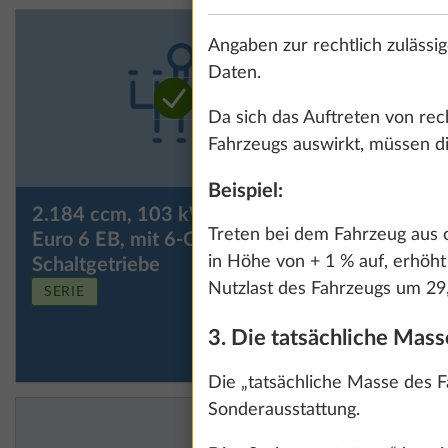
Angaben zur rechtlich zulässi
Daten.
Da sich das Auftreten von rech
Fahrzeugs auswirkt, müssen di
Beispiel:
2.184 ccm, 103 kW / 140 PS,
2.184 cc
Treten bei dem Fahrzeug aus o
Euro 6 EB, mit 6-Gang-
Euro VI E
in Höhe von + 1 % auf, erhöht
Schaltgetriebe
Automati
Nutzlast des Fahrzeugs um 29,
SERIE
3. Die tatsächliche Mas
Die „tatsächliche Masse des 
Sonderausstattung.