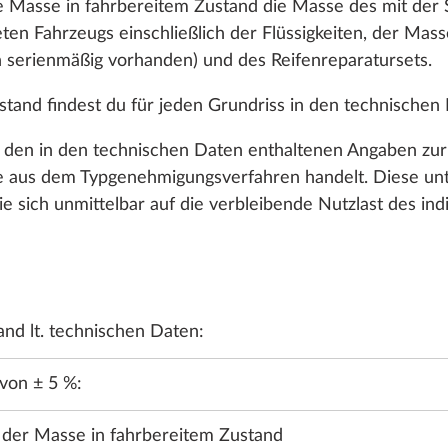
 Masse in fahrbereitem Zustand die Masse des mit der
ten Fahrzeugs einschließlich der Flüssigkeiten, der Mass
 serienmäßig vorhanden) und des Reifenreparatursets.
en.
tand findest du für jeden Grundriss in den technischen
ei den in den technischen Daten enthaltenen Angaben zu
aus dem Typgenehmigungsverfahren handelt. Diese unter
ie sich unmittelbar auf die verbleibende Nutzlast des ind
STATTUNG
WASSER, GAS, ELEKTRIK
HEIZUNG, KLIMA
nd lt. technischen Daten:
 von ± 5 %:
e der Masse in fahrbereitem Zustand