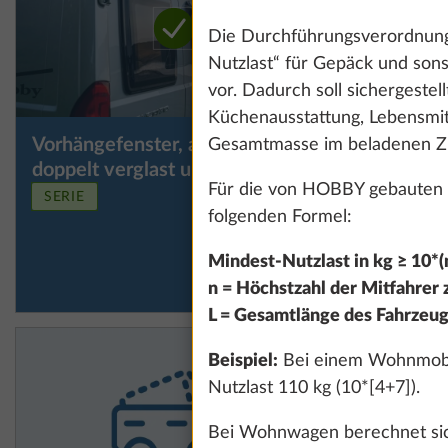
Die Durchführungsverordnung
Nutzlast“ für Gepäck und sons
vor. Dadurch soll sichergestel
Küchenausstattung, Lebensmitt
Vorhängefenster, ausstellbar,
Vorhängef
Gesamtmasse im beladenen Zu
Mehr Information
doppelt verglast und getönt
doppelt v
Für die von HOBBY gebauten 
im Schlaf
SERIE
folgenden Formel:
Mindest-Nutzlast in kg ≥ 10*(n
n = Höchstzahl der Mitfahrer z
L = Gesamtlänge des Fahrzeug
Beispiel:
Bei einem Wohnmobil 
Nutzlast 110 kg (10*[4+7]).
Bei Wohnwagen berechnet sich