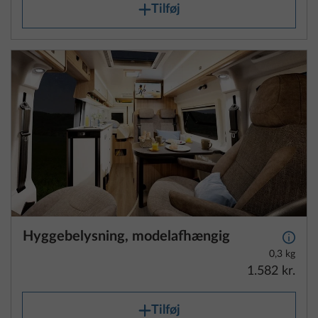
Hyggebelysning, modelafhængig
Yderli
0,3 kg
1.582 kr.
Tilføj
SKRIDT 5 AF 8
Vand, gas, el