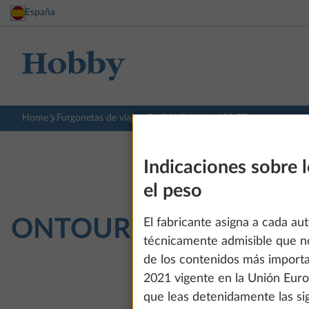
España
Home
Furgonetas de viaje
ONTOUR VAN
600 FT
Indicaciones sobre 
el peso
ONTOUR VAN
600 FT
El fabricante asigna a cada a
técnicamente admisible que n
de los contenidos más import
2021 vigente en la Unión Euro
que leas detenidamente las si