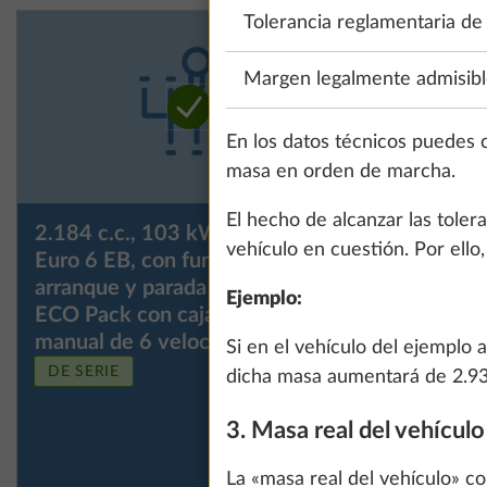
Tolerancia reglamentaria de
Margen legalmente admisibl
En los datos técnicos puedes 
masa en orden de marcha.
El hecho de alcanzar las toler
2.184 c.c., 103 kW / 140 CV,
2.184 cc
vehículo en cuestión. Por ello
Euro 6 EB, con función de
Euro VI E
arranque y parada (Start/Stop) y
automáti
Ejemplo:
ECO Pack con caja de cambios
manual de 6 velocidades
Si en el vehículo del ejemplo 
DE SERIE
dicha masa aumentará de 2.939 
3. Masa real del vehícul
La «masa real del vehículo» c