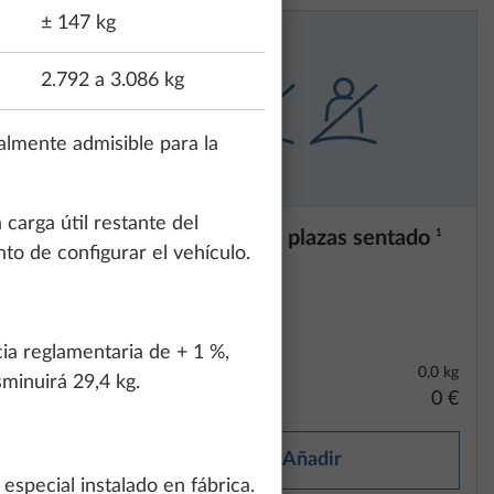
± 147 kg
2.792 a 3.086 kg
almente admisible para la
 carga útil restante del
140 CV,
Reducción a 2 plazas sentado
1
to de configurar el vehículo.
n de
rt/Stop) y
 cambios
idades
ia reglamentaria de + 1 %,
31,3 kg
0,0 kg
sminuirá 29,4 kg.
3752 €
0 €
Añadir
special instalado en fábrica.