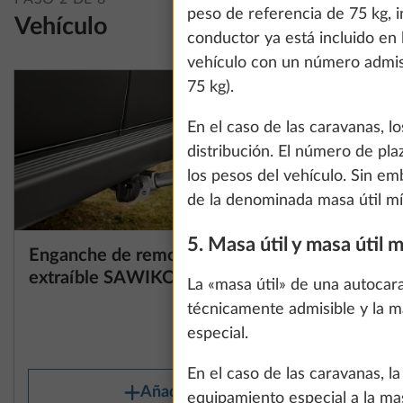
information about
peso de referencia de 75 kg, 
Vehículo
conductor ya está incluido en
vehículo con un número admisi
75 kg).
Show details
En el caso de las caravanas, 
distribución. El número de pl
los pesos del vehículo. Sin em
de la denominada masa útil mín
5. Masa útil y masa útil 
Enganche de remolque
Esterillas
Más información
extraíble SAWIKO
conducto
La «masa útil» de una autocar
técnicamente admisible y la m
27,0 kg
especial.
1437 €
En el caso de las caravanas, l
Añadir
equipamiento especial a la m