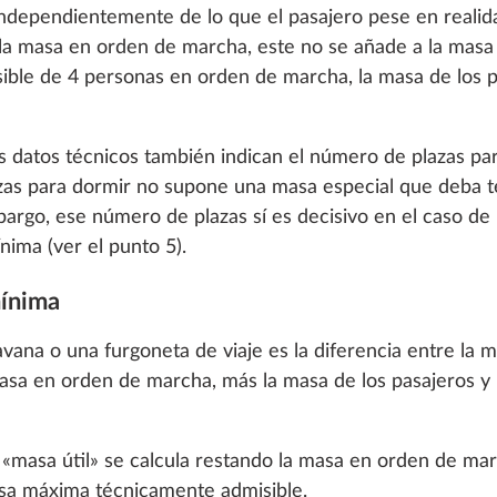
 cookies and customization options by clicking on the "S
independientemente de lo que el pasajero pese en realid
 la masa en orden de marcha, este no se añade a la masa 
ble de 4 personas en orden de marcha, la masa de los p
Decline
los datos técnicos también indican el número de plazas p
azas para dormir no supone una masa especial que deba t
bargo, ese número de plazas sí es decisivo en el caso de 
ima (ver el punto 5).
mínima
 en la cabina del
Claraboya panorámica
Más información
r
“HOBBY TOP”, abatibl
avana o una furgoneta de viaje es la diferencia entre la
cristal doble tintado
asa en orden de marcha, más la masa de los pasajeros y
1,5 kg
97 €
a «masa útil» se calcula restando la masa en orden de ma
Añadir
Añadir
asa máxima técnicamente admisible.