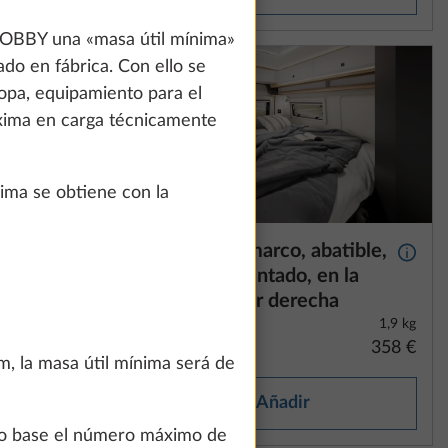
 HOBBY una «masa útil mínima»
ado en fábrica. Con ello se
ropa, equipamiento para el
áxima en carga técnicamente
ima se obtiene con la
atible,
Ventana con marco, abatible,
Más información
Más i
ara
cristal doble tintado, en la
zona de dormir derecha
8,0 kg
1,9 kg
777 €
358 €
m, la masa útil mínima será de
Añadir
omo base el número máximo de