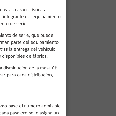
as las características
te integrante del equipamiento
ento de serie.
miento de serie, que puede
forman parte del equipamiento
ras la entrega del vehículo.
disponibles de fábrica.
 disminución de la masa útil
ar para cada distribución,
te and to
count and process
ing on "Accept
como base el número admisible
You can find more
cada pasajero se le asigna un