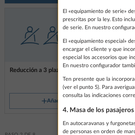
El «equipamiento de serie» des
prescritas por la ley. Esto in
de serie. En nuestro configur
El «equipamiento especial» de
encargar el cliente y que inco
especial los accesorios que in
En nuestro configurador tambi
Reducción a 3 plazas sentado
Inscripci
1
0,0 kg
DE SERIE
Ten presente que la incorpora
0 €
(ver el punto 5). Para averigu
consulta las indicaciones corre
Añadir
We use cookies t
4. Masa de los pasajero
improve our comm
data for statisti
En autocaravanas y furgonetas
all". You can rev
de personas en orden de march
PASO 2 DE 8