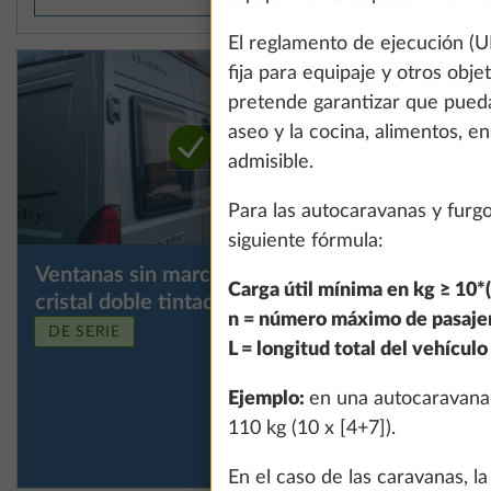
El reglamento de ejecución (
fija para equipaje y otros obj
pretende garantizar que puedas
aseo y la cocina, alimentos, 
admisible.
Para las autocaravanas y furg
siguiente fórmula:
Ventanas sin marco, abatibles,
Ventana s
Más información
Carga útil mínima en kg ≥ 10*(
cristal doble tintado
cristal do
n = número máximo de pasaje
zona de 
DE SERIE
L = longitud total del vehícul
Ejemplo:
en una autocaravana 
110 kg (10 x [4+7]).
En el caso de las caravanas, 