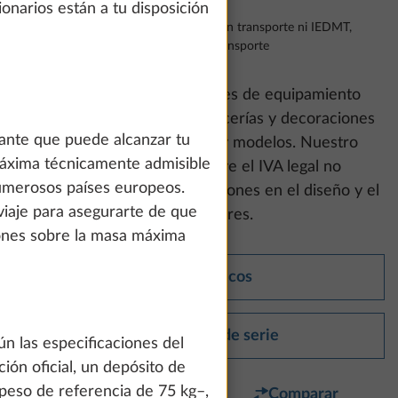
onarios están a tu disposición
Autocaravanas: Precio incl. 21% IVA. Sin transporte ni IEDMT,
Caravanas: Precio incl. 21% IVA. Sin transporte
Ten en cuenta que
las imágenes de equipamiento
mostradas pueden incluir tapicerías y decoraciones
ante que puede alcanzar tu
de mobiliario de otras gamas y modelos. Nuestro
máxima técnicamente admisible
precio recomendado no incluye el IVA legal no
numerosos países europeos.
vinculante. Sujeto a modificaciones en el diseño y el
viaje para asegurarte de que
equipamiento, así como a errores.
iones sobre la masa máxima
Datos técnicos
Equipamiento de serie
n las especificaciones del
ción oficial, un depósito de
 peso de referencia de 75 kg–,
Favorito
Comparar