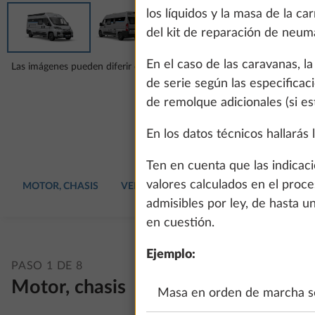
los líquidos y la masa de la ca
del kit de reparación de neum
En el caso de las caravanas, 
Las imágenes pueden diferir de la configuración que hayas elegido.
de serie según las especificaci
de remolque adicionales (si es
En los datos técnicos hallará
Ten en cuenta que las indicac
valores calculados en el proce
MOTOR, CHASIS
VEHÍCULO
TAPIZADOS
EQUIPAM
admisibles por ley, de hasta u
en cuestión.
Ejemplo:
PASO 1 DE 8
Motor, chasis
Masa en orden de marcha se