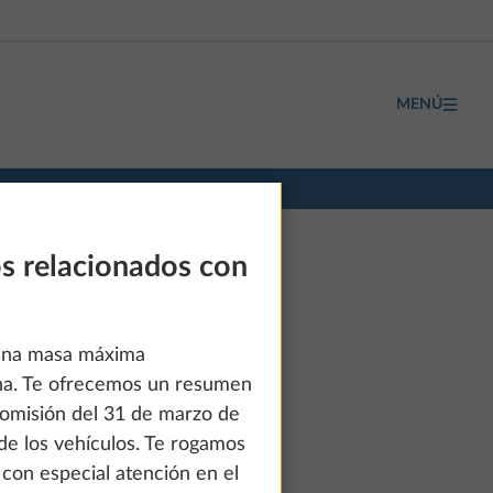
MENÚ
os relacionados con
a una masa máxima
ha. Te ofrecemos un resumen
Comisión del 31 de marzo de
de los vehículos. Te rogamos
desde 73.120 €
 con especial atención en el