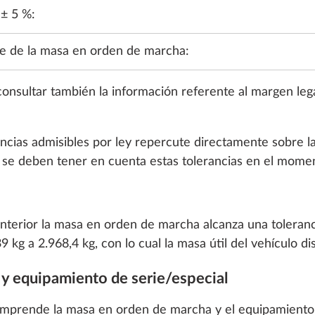
 ± 5 %:
e de la masa en orden de marcha:
consultar también la información referente al margen leg
ancias admisibles por ley repercute directamente sobre la
, 118 kW / 160 CV,
2.184 c.c., 103 kW / 
, se deben tener en cuenta estas tolerancias en el momen
, con caja de cambios
Euro 6 EB, con funció
ca de 8 velocidades
arranque y parada (Sta
ECO Pack con caja de
automática de 8 veloc
anterior la masa en orden de marcha alcanza una toleranc
36,4 kg
kg a 2.968,4 kg, con lo cual la masa útil del vehículo di
4830 €
o y equipamiento de serie/especial
Añadir
Añadir
omprende la masa en orden de marcha y el equipamiento e