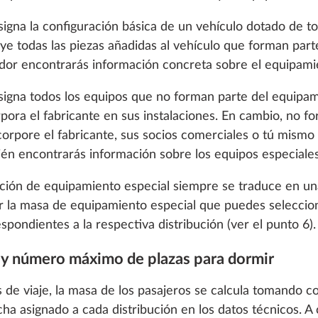
igna la configuración básica de un vehículo dotado de tod
cluye todas las piezas añadidas al vehículo que forman par
ador encontrarás información concreta sobre el equipami
signa todos los equipos que no forman parte del equipa
rpora el fabricante en sus instalaciones. En cambio, no 
corpore el fabricante, sus socios comerciales o tú mismo t
én encontrarás información sobre los equipos especiales 
ón para 4 personas
ción de equipamiento especial siempre se traduce en una
ar la masa de equipamiento especial que puedes seleccion
spondientes a la respectiva distribución (ver el punto 6).
o enable you to make the best possible use of our websi
s y número máximo de plazas para dormir
unication with you. We take your preferences into ac
cs and marketing only if you give us your consent by click
 de viaje, la masa de los pasajeros se calcula tomando 
oke your consent at any time with effect for the future. 
a asignado a cada distribución en los datos técnicos. A 