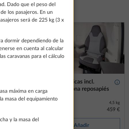
how details" link.
ad. Dado que el peso del
de los pasajeros. En un
asajeros será de 225 kg (3 x
Accept all
ara dormir dependiendo de la
enerse en cuenta al calcular
las caravanas para el cálculo
Cortinas térmicas incl.
Más información
Más i
e,
aislamiento zona reposapiés
 masa máxima en carga
 la masa del equipamiento
8,6 kg
4,5 kg
2445 €
459 €
rcha y la masa del
Añadir