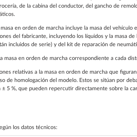
rrocería, de la cabina del conductor, del gancho de remolq
áticos.
la masa en orden de marcha incluye la masa del vehículo
ones del fabricante, incluyendo los líquidos y la masa de 
tán incluidos de serie) y del kit de reparación de neumáti
s la masa en orden de marcha correspondiente a cada dist
iones relativas a la masa en orden de marcha que figuran
so de homologación del modelo. Estos se sitúan por debaj
IENTO DE LA ZONA DE ESTAR
AGUA / GAS / SISTEMA ELÉCTRIC
n ± 5 %, que pueden repercutir directamente sobre la carg
gún los datos técnicos: