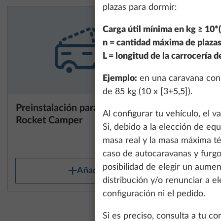
plazas para dormir:
Carga útil mínima en kg ≥ 10*(
n = cantidad máxima de plazas
L = longitud de la carrocería 
Ejemplo:
en una caravana con t
de 85 kg (10 x [3+5,5]).
Preinstalación para Rooftop
Más información
Al configurar tu vehículo, el 
Rocket Camper
Si, debido a la elección de eq
0,0 kg
masa real y la masa máxima té
1373 €
caso de autocaravanas y furgon
posibilidad de elegir un aume
Añadir
distribución y/o renunciar a e
configuración ni el pedido.
Si es preciso, consulta a tu c