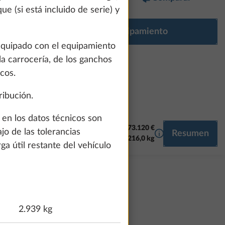
ue (si está incluido de serie) y
Configurar equipamiento
 equipado con el equipamiento
la carrocería, de los ganchos
cos.
ribución.
 en los datos técnicos son
73.120 €
o de las tolerancias
Más información
Resumen
O
CALEFACCIÓN / AIRE ACONDICIONADO
SMART HOME
216,0 kg
a útil restante del vehículo
2.939 kg