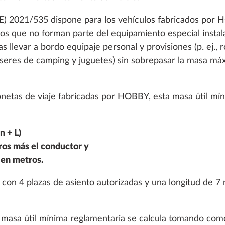
UE) 2021/535 dispone para los vehículos fabricados por
etos que no forman parte del equipamiento especial instal
 llevar a bordo equipaje personal y provisiones (p. ej., 
enseres de camping y juguetes) sin sobrepasar la masa m
onetas de viaje fabricadas por HOBBY, esta masa útil mín
in marco, abatible,
Ventana con marco, ab
Más información
n + L)
ble y tintado, en la
cristal doble tintado, p
ros más el conductor y
dormir derecha
ventanas de serie
o en metros.
2,1 kg
631 €
con 4 plazas de asiento autorizadas y una longitud de 7 
Añadir
Añadir
la masa útil mínima reglamentaria se calcula tomando c