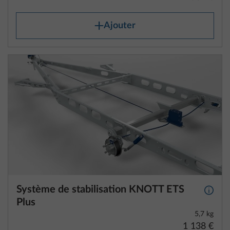
Système de stabilisation KNOTT ETS
Plus d
Plus
5,7 kg
1 138 €
Ajouter