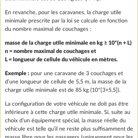
Prééquipement pour kit autonomie, avec
Plus d
chargeur / booster, capteur de batterie et
coffre de batterie
2,8 kg
516 €
Ajouter