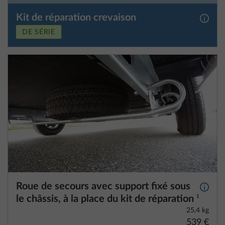
Roue de secours avec support fixé sous
Plus d
le châssis, à la place du kit de réparation
1
25,4 kg
539 €
Ajouter