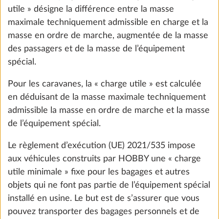
peuvent conduire à une charge utile inférieure à la
charge utile minimale, la masse maximale pour
l’équipement spécial est également calculée en
tenant compte, à titre de précaution, des tolérances
légales admises. Sont également pris en compte les
éléments d’équipements spéciaux des variantes
nationales / modèles spéciaux qui ne font pas partie
de l’équipement de série.
Pack autonomie, comprenant régleur de
Plus d
charge, booster, batterie (AGM, 95 Ah),
Vous trouverez des informations sur la masse
capteur et boîtier de batterie
maximale des équipements spéciaux pour chaque
29,0 kg
plan d’aménagement dans les données techniques.
966 €
Ajouter
OK, c’est parti