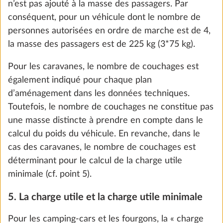
soit pas dépassée par l’installation de l’équipement
spécial, HOBBY a limité l’installation d’équipements
spéciaux et a fixé, côté constructeur, une « masse
maximale pour l’équipement spécial ».
Pour les camping-cars et les fourgons, elle est
calculée en déduisant de la masse maximale
Kit de démarrage de base E-Trailer (mise
Plus d
techniquement admissible la masse en ordre de
à niveau du véhicule et indicateur de
marche, la masse des passagers et la charge utile
niveau de gaz via l’appli E-Trailer)
minimale. Pour les caravanes, elle se calcule en
0,8 kg
317 €
déduisant de la masse maximale techniquement
admissible la masse en ordre de marche et la
Ajouter
charge utile minimale.
Étant donné que la masse en ordre de marche est
une valeur calculée soumise à des tolérances
légales allant jusqu’à ± 5 % et que ces tolérances