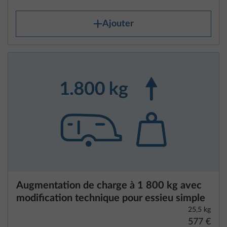
configuration de l’équipement spécial. Nos
partenaires commerciaux se feront un plaisir de
vous assister.
1. La masse (en charge) maximale
techniquement admissible
La « masse maximale techniquement admissible »
est la masse maximale définie par le constructeur
que votre véhicule peut supporter en charge
pendant les déplacements. Veuillez noter que le
Augmentation de charge à 1 800 kg avec
dépassement de la masse maximale techniquement
modification technique pour essieu simple
admissible pendant les déplacements peut
25,5 kg
constituer un risque pour la sécurité et est passible
577 €
d’une amende dans de nombreux pays européens.
Par conséquent, nous vous recommandons de
Ajouter
peser votre véhicule avant de prendre la route et