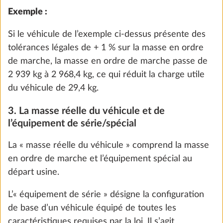
n = nombre maximal de passagers plus le
conducteur et
L = longueur totale du véhicule en mètres.
Exemple :
pour un camping-car avec 4 places
Pompe immergée avec commutateur
assises autorisées et une longueur de 7 m, la charge
supplémentaire
utile minimale est de 110 kg (10*[4+7]).
0,4 kg
69 €
En revanche, pour les caravanes, la charge utile
minimale prescrite par la loi se calcule en fonction
du nombre maximal de couchages :
Ajouter
masse de la charge utile minimale en kg ≥ 10*(n + L)
n = nombre maximal de couchages et
L = longueur de cellule du véhicule en mètres.
Exemple :
pour une caravane de 3 couchages et
d’une longueur de cellule de 5,5 m, la masse de la