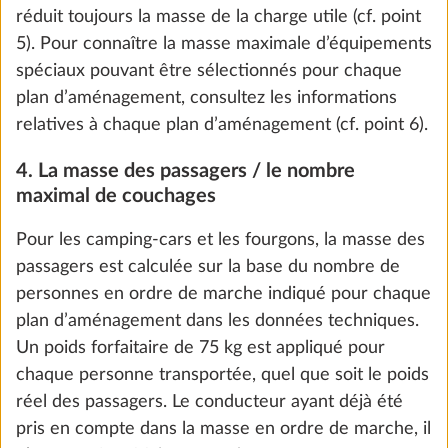
Le cas échéant, vérifiez auprès de votre revendeur
HOBBY que la masse maximale techniquement
admissible n’est pas dépassée, c’est-à-dire qu’il
Régulateur de pression de gaz TRUMA
Plus d
reste suffisamment de masse libre pour les
DuoControl, incluant commutation
conducteurs (uniquement pour les camping-cars et
automatique, capteur d’impact et filtre à
les fourgons) et la masse de la charge utile
gaz
minimale.
2,2 kg
537 €
6. La masse maximale pour l’équipement
spécial
Ajouter
Afin que la masse maximale techniquement
admissible du véhicule, compte tenu de la masse en
ordre de marche, de la masse des passagers
(uniquement pour les camping-cars et les fourgons)
et de la charge utile minimale prescrite par la loi, ne