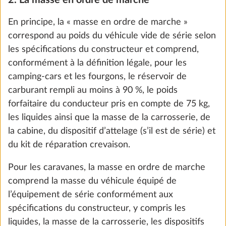
Eau, gaz, électricité
personnes en ordre de marche indiqué pour chaque
the future. You can find more information about
plan d’aménagement dans les données techniques.
cookies and customization options by clicking on
Un poids forfaitaire de 75 kg est appliqué pour
the "Show details" link.
chaque personne transportée, quel que soit le poids
réel des passagers. Le conducteur ayant déjà été
pris en compte dans la masse en ordre de marche, il
Show details
Decline
Accept all
n’est pas ajouté à la masse des passagers. Par
conséquent, pour un véhicule dont le nombre de
personnes autorisées en ordre de marche est de 4,
la masse des passagers est de 225 kg (3*75 kg).
Réservoir d'eau propre, 25 litres
Plus d
Pour les caravanes, le nombre de couchages est
DE SÉRIE
également indiqué pour chaque plan
d’aménagement dans les données techniques.
Toutefois, le nombre de couchages ne constitue pas
une masse distincte à prendre en compte dans le
calcul du poids du véhicule. En revanche, dans le