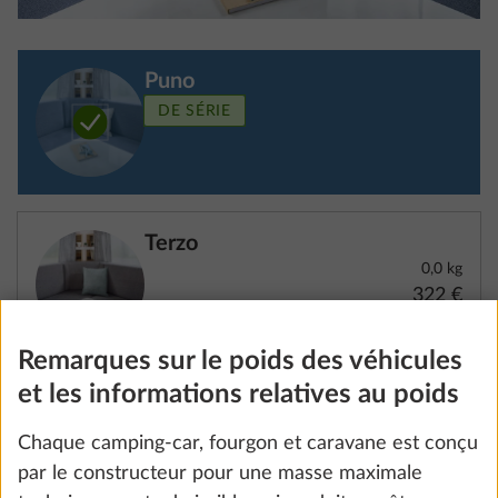
Puno
marge légale de la masse en ordre de marche dans
DE SÉRIE
les données techniques.
Comme ces marges de tolérance légalement
admissibles influent directement sur la charge utile
restante du véhicule individuel, il convient d’en tenir
Terzo
compte dès la configuration du véhicule.
0,0 kg
322 €
Exemple :
Si le véhicule de l’exemple ci-dessus présente des
Ajouter
tolérances légales de + 1 % sur la masse en ordre
de marche, la masse en ordre de marche passe de
2 939 kg à 2 968,4 kg, ce qui réduit la charge utile
ÉTAPE 4 SUR 8
du véhicule de 29,4 kg.
Mobilier
3. La masse réelle du véhicule et de
l’équipement de série/spécial