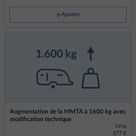
Remarques sur le poids des véhicules
et les informations relatives au poids
Chaque camping-car, fourgon et caravane est conçu
par le constructeur pour une masse maximale
techniquement admissible qui ne doit pas être
dépassée pendant les déplacements. Le règlement
d’exécution (UE) 2021/535 de la Commission du
31 mars 2021, appliqué uniformément dans l’Union
européenne, contient des dispositions légales
Augmentation de la MMTA à 1600 kg avec
relatives au poids des véhicules. Nous en avons
modification technique
résumé pour vous les principaux points. Veuillez lire
3,8 kg
577 €
attentivement les explications et les conseils ci-
après. Il convient d’y prêter une attention
Ajouter
particulière lors du choix de votre véhicule et de la