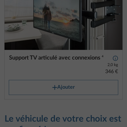
Support TV articulé avec connexions
4
Plus d
2,0 kg
346 €
Ajouter
Le véhicule de votre choix est
configuré !