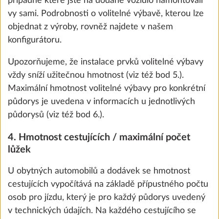
případně které jste na dodané vozidlo namontovali
vy sami. Podrobnosti o volitelné výbavě, kterou lze
objednat z výroby, rovněž najdete v našem
konfigurátoru.
Upozorňujeme, že instalace prvků volitelné výbavy
vždy sníží užitečnou hmotnost (viz též bod 5.).
Maximální hmotnost volitelné výbavy pro konkrétní
půdorys je uvedena v informacích u jednotlivých
půdorysů (viz též bod 6.).
Digestoř DOMETIC vč. 10stupňové
Další 
4. Hmotnost cestujících / maximální počet
We use cookies to enable you to make the best
regulace otáček Hobby
lůžek
possible use of our website and to improve our
3,0 kg
communication with you. We take your
9 900 Kč
U obytných automobilů a dodávek se hmotnost
preferences into account and process data for
cestujících vypočítává na základě přípustného počtu
statistics and marketing only if you give us your
Přidat
osob pro jízdu, který je pro každý půdorys uvedený
consent by clicking on "Accept all". You can
v technických údajích. Na každého cestujícího se
revoke your consent at any time with effect for