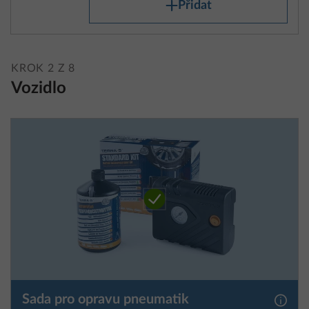
Přidat
KROK 2 Z 8
Vozidlo
Sada pro opravu pneumatik
Další 