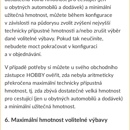
u obytných automobilů a dodávek) a minimální
užitečná hmotnost, můžete během konfigurace
v závislosti na půdorysu zvolit zvýšení nejvyšší
technicky přípustné hmotnosti a/nebo zrušit výběr
dané volitelné výbavy. Pokud tak neučiníte,
nebudete moct pokračovat v konfiguraci
a v objednávání.
Venkovní plynová zásuvka
Další 
V případě potřeby si můžete u svého obchodního
1,5 kg
zástupce HOBBY ověřit, zda nebyla aritmeticky
7 900 Kč
překročena maximální technicky přípustná
hmotnost, tj. zda zbývá dostatečně velká hmotnost
Přidat
pro cestující (jen u obytných automobilů a dodávek)
a minimální užitečná hmotnost.
6. Maximální hmotnost volitelné výbavy