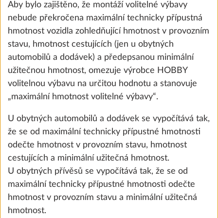
Aby bylo zajištěno, že montáží volitelné výbavy
nebude překročena maximální technicky přípustná
hmotnost vozidla zohledňující hmotnost v provozním
stavu, hmotnost cestujících (jen u obytných
automobilů a dodávek) a předepsanou minimální
užitečnou hmotnost, omezuje výrobce HOBBY
volitelnou výbavu na určitou hodnotu a stanovuje
Regulátor tlaku plynu TRUMA
Další 
„maximální hmotnost volitelné výbavy“.
DuoControl s automatickým přepínáním,
crash senzorem a plynovými filtry
U obytných automobilů a dodávek se vypočítává tak,
2,2 kg
že se od maximální technicky přípustné hmotnosti
13 100 Kč
odečte hmotnost v provozním stavu, hmotnost
cestujících a minimální užitečná hmotnost.
Přidat
U obytných přívěsů se vypočítává tak, že se od
maximální technicky přípustné hmotnosti odečte
hmotnost v provozním stavu a minimální užitečná
hmotnost.