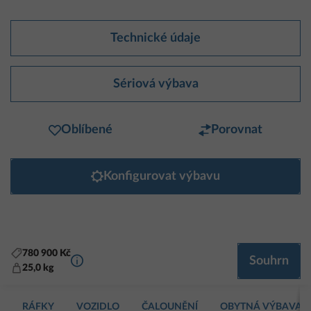
Technické údaje
Sériová výbava
Oblíbené
Porovnat
Konfigurovat výbavu
780 900 Kč
Další informace
Souhrn
25,0 kg
RÁFKY
VOZIDLO
ČALOUNĚNÍ
OBYTNÁ VÝBAVA