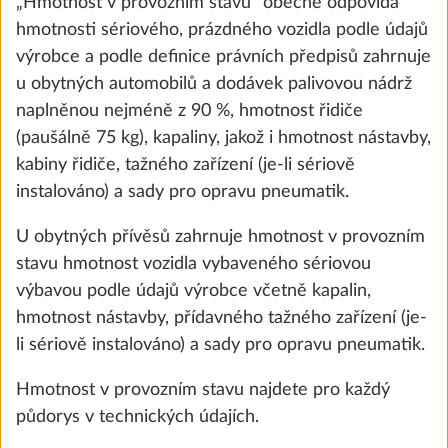
„Hmotnost v provozním stavu“ obecně odpovídá
Přidat
hmotnosti sériového, prázdného vozidla podle údajů
výrobce a podle definice právních předpisů zahrnuje
u obytných automobilů a dodávek palivovou nádrž
naplněnou nejméně z 90 %, hmotnost řidiče
(paušálně 75 kg), kapaliny, jakož i hmotnost nástavby,
kabiny řidiče, tažného zařízení (je-li sériově
instalováno) a sady pro opravu pneumatik.
U obytných přívěsů zahrnuje hmotnost v provozním
stavu hmotnost vozidla vybaveného sériovou
výbavou podle údajů výrobce včetně kapalin,
hmotnost nástavby, přídavného tažného zařízení (je-
Garáž pod palandou (ne ve spojení s
Další 
li sériově instalováno) a sady pro opravu pneumatik.
teplovodním topením ALDE, bez tabule
na kreslení pod dětským lůžkem)
Hmotnost v provozním stavu najdete pro každý
2
5,0 kg
půdorys v technických údajích.
23 500 Kč