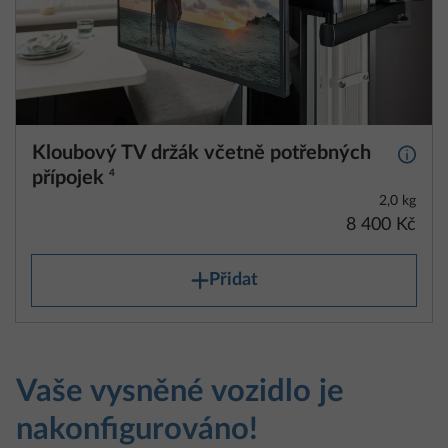
Kloubový TV držák včetně potřebných
Další 
přípojek
4
2,0 kg
8 400 Kč
Přidat
Vaše vysněné vozidlo je
nakonfigurováno!