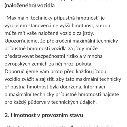
(naloženého) vozidla
Přidat
„Maximální technicky přípustná hmotnost“ je
výrobcem stanovená nejvyšší hmotnost, kterou
může mít vaše naložené vozidlo za jízdy.
Upozorňujeme, že překročení maximální technicky
přípustné hmotnosti vozidla za jízdy může
představovat bezpečnostní riziko a v mnoha
evropských zemích za něj hrozí pokuta.
Doporučujeme vám proto před každou jízdou
vozidlo zvážit a zajistit, aby tato maximální technicky
přípustná hmotnost byla dodržena. Informaci
o maximální technicky přípustné hmotnosti najdete
Fahrradträger THULE, für Deichsel, 2
Další 
pro každý půdorys v technických údajích.
Fahrräder, Nutzlast 60 kg
10,0 kg
2. Hmotnost v provozním stavu
11 000 Kč