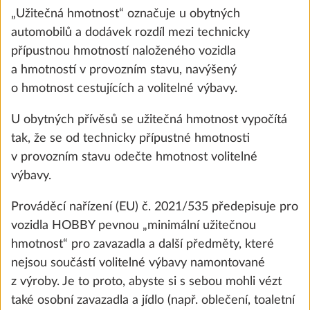
„Užitečná hmotnost“ označuje u obytných
automobilů a dodávek rozdíl mezi technicky
přípustnou hmotností naloženého vozidla
a hmotností v provozním stavu, navýšený
o hmotnost cestujících a volitelné výbavy.
U obytných přívěsů se užitečná hmotnost vypočítá
tak, že se od technicky přípustné hmotnosti
v provozním stavu odečte hmotnost volitelné
výbavy.
Nádrž na čistou vodu, 47 litrů
Další 
25,0 kg
Prováděcí nařízení (EU) č. 2021/535 předepisuje pro
5 700 Kč
vozidla HOBBY pevnou „minimální užitečnou
hmotnost“ pro zavazadla a další předměty, které
Přidat
nejsou součástí volitelné výbavy namontované
z výroby. Je to proto, abyste si s sebou mohli vézt
také osobní zavazadla a jídlo (např. oblečení, toaletní