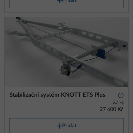
Přidat
Stabilizační systém KNOTT ETS Plus
Další 
5,7 kg
27 600 Kč
Přidat