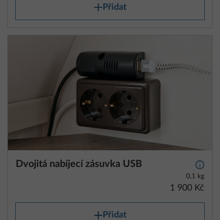
Přidat
Dvojitá nabíjecí zásuvka USB
Další 
0,1 kg
1 900 Kč
Přidat