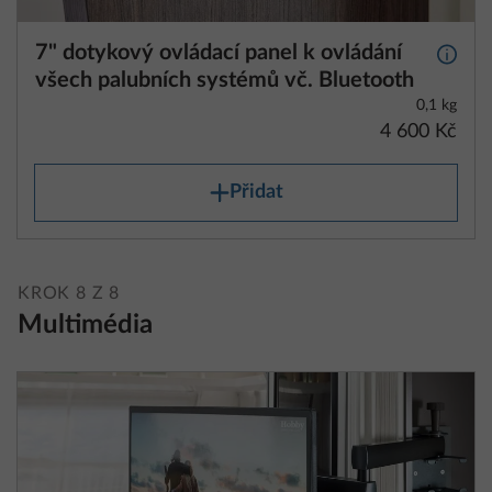
7" dotykový ovládací panel k ovládání
Další 
všech palubních systémů vč. Bluetooth
0,1 kg
4 600 Kč
Přidat
KROK 8 Z 8
Multimédia