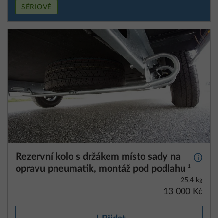
SÉRIOVĚ
Rezervní kolo s držákem místo sady na
Další 
opravu pneumatik, montáž pod podlahu
1
25,4 kg
13 000 Kč