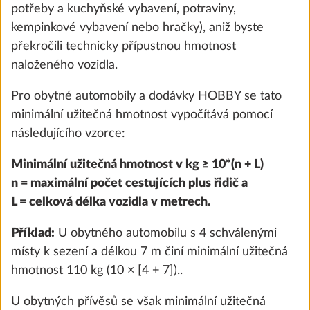
potřeby a kuchyňské vybavení, potraviny,
kempinkové vybavení nebo hračky), aniž byste
překročili technicky přípustnou hmotnost
naloženého vozidla.
Pro obytné automobily a dodávky HOBBY se tato
minimální užitečná hmotnost vypočítává pomocí
následujícího vzorce:
Minimální užitečná hmotnost v kg ≥ 10*(n + L)
Přípojka pro přívod vody z vodovodního
Další 
n = maximální počet cestujících plus řidič a
řadu
L = celková délka vozidla v metrech.
0,5 kg
6 700 Kč
Příklad:
U obytného automobilu s 4 schválenými
místy k sezení a délkou 7 m činí minimální užitečná
Přidat
hmotnost 110 kg (10 × [4 + 7])..
U obytných přívěsů se však minimální užitečná