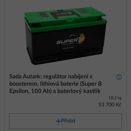
Sada Autark: regulátor nabíjení s
Další 
boosterem, lithiová baterie (Super B
Epsilon, 100 Ah) a bateriový kastlík
18,3 kg
53 700 Kč
Přidat