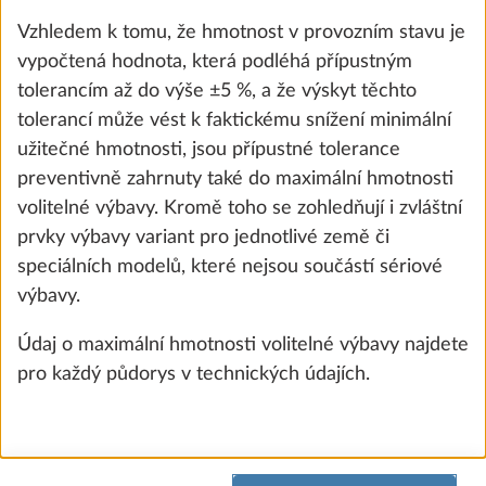
Vzhledem k tomu, že hmotnost v provozním stavu je
vypočtená hodnota, která podléhá přípustným
tolerancím až do výše ±5 %, a že výskyt těchto
tolerancí může vést k faktickému snížení minimální
užitečné hmotnosti, jsou přípustné tolerance
preventivně zahrnuty také do maximální hmotnosti
volitelné výbavy. Kromě toho se zohledňují i zvláštní
Startovací balíček E-trailer Basic
Další 
prvky výbavy variant pro jednotlivé země či
(nivelace vozidla a zobrazení zásoby
speciálních modelů, které nejsou součástí sériové
plynu prostřednictvím aplikace E-Trailer)
výbavy.
0,8 kg
7 700 Kč
Údaj o maximální hmotnosti volitelné výbavy najdete
pro každý půdorys v technických údajích.
Přidat