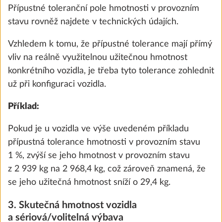
Přípustné toleranční pole hmotnosti v provozním
stavu rovněž najdete v technických údajích.
Puno
SÉRIOVĚ
Vzhledem k tomu, že přípustné tolerance mají přímý
vliv na reálně využitelnou užitečnou hmotnost
konkrétního vozidla, je třeba tyto tolerance zohlednit
už při konfiguraci vozidla.
Terzo
Příklad:
0,0 kg
7 800 Kč
Pokud je u vozidla ve výše uvedeném příkladu
přípustná tolerance hmotnosti v provozním stavu
Přidat
1 %, zvýší se jeho hmotnost v provozním stavu
z 2 939 kg na 2 968,4 kg, což zároveň znamená, že
se jeho užitečná hmotnost sníží o 29,4 kg.
KROK 4 Z 8
3. Skutečná hmotnost vozidla
Obytná výbava
a sériová/volitelná výbava