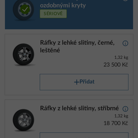
ozdobnými kryty
SÉRIOVĚ
Ráfky z lehké slitiny, černé,
Další 
leštěné
1,32 kg
23 500 Kč
Přidat
Ráfky z lehké slitiny, stříbrné
Další 
1,32 kg
18 700 Kč