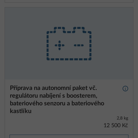
Příprava na autonomní paket vč.
Další 
regulátoru nabíjení s boosterem,
bateriového senzoru a bateriového
kastlíku
2,8 kg
12 500 Kč