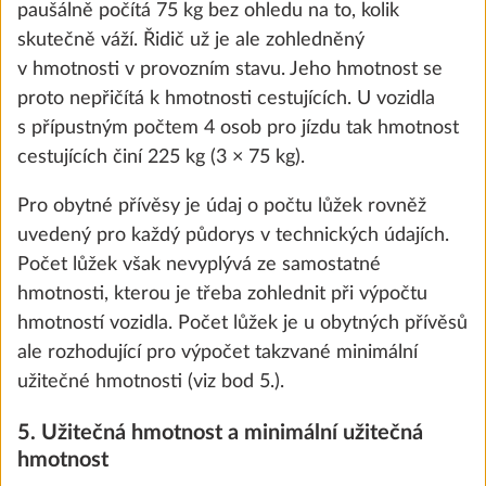
paušálně počítá 75 kg bez ohledu na to, kolik
the future. You can find more information about
skutečně váží. Řidič už je ale zohledněný
KROK 5 Z 8
cookies and customization options by clicking on
v hmotnosti v provozním stavu. Jeho hmotnost se
Voda, plyn, elektrika
the "Show details" link.
proto nepřičítá k hmotnosti cestujících. U vozidla
s přípustným počtem 4 osob pro jízdu tak hmotnost
cestujících činí 225 kg (3 × 75 kg).
Show details
Decline
Accept all
Pro obytné přívěsy je údaj o počtu lůžek rovněž
uvedený pro každý půdorys v technických údajích.
Počet lůžek však nevyplývá ze samostatné
hmotnosti, kterou je třeba zohlednit při výpočtu
hmotností vozidla. Počet lůžek je u obytných přívěsů
ale rozhodující pro výpočet takzvané minimální
užitečné hmotnosti (viz bod 5.).
Nádrž na čistou vodu, 25 litrů
Další 
5. Užitečná hmotnost a minimální užitečná
SÉRIOVĚ
hmotnost