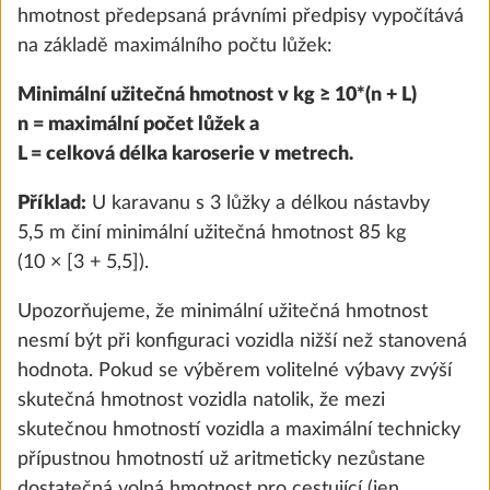
hmotnost předepsaná právními předpisy vypočítává
na základě maximálního počtu lůžek:
Minimální užitečná hmotnost v kg ≥ 10*(n + L)
n = maximální počet lůžek a
L = celková délka karoserie v metrech.
Příklad:
U karavanu s 3 lůžky a délkou nástavby
5,5 m činí minimální užitečná hmotnost 85 kg
(10 × [3 + 5,5]).
Vodní čerpadlo s přídavným spínačem
0,4 kg
Upozorňujeme, že minimální užitečná hmotnost
1 700 Kč
nesmí být při konfiguraci vozidla nižší než stanovená
hodnota. Pokud se výběrem volitelné výbavy zvýší
Přidat
skutečná hmotnost vozidla natolik, že mezi
skutečnou hmotností vozidla a maximální technicky
přípustnou hmotností už aritmeticky nezůstane
dostatečná volná hmotnost pro cestující (jen