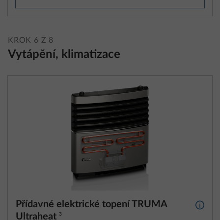
KROK 6 Z 8
Vytápění, klimatizace
Přídavné elektrické topení TRUMA
Další 
Ultraheat
3