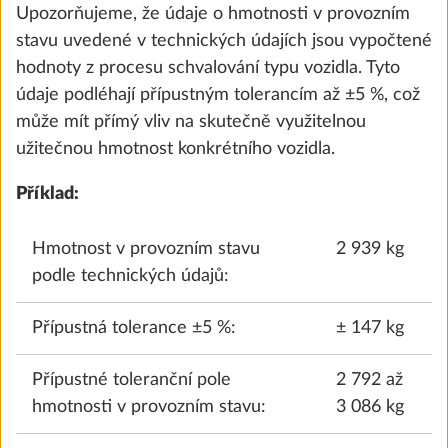
Upozorňujeme, že údaje o hmotnosti v provozním
stavu uvedené v technických údajích jsou vypočtené
Přidat
hodnoty z procesu schvalování typu vozidla. Tyto
údaje podléhají přípustným tolerancím až ±5 %, což
může mít přímý vliv na skutečně využitelnou
KROK 3 Z 8
užitečnou hmotnost konkrétního vozidla.
Čalounění
Příklad:
Hmotnost v provozním stavu
2 939 kg
podle technických údajů:
Přípustná tolerance ±5 %:
± 147 kg
Přípustné toleranční pole
2 792 až
hmotnosti v provozním stavu:
3 086 kg