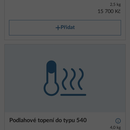
2,5 kg
15 700 Kč
Přidat
Podlahové topení do typu 540
Další 
4,0 kg