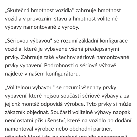
„Skutečná hmotnost vozidla“ zahrnuje hmotnost
vozidla v provozním stavu a hmotnost volitelné
výbavy namontované z výroby.
„Sériovou výbavou“ se rozumí základní konfigurace
vozidla, které je vybavené všemi předepsanými
prvky. Zahrnuje také všechny sériově namontované
prvky vybavení. Podrobnosti o sériové výbavě
najdete v našem konfigurátoru.
Koberec v obytném prostoru,
Další 
„Volitelnou výbavou“ se rozumí všechny prvky
vyjímatelný
vybavení, které nejsou součástí sériové výbavy a za
10,0 kg
jejichž montáž odpovídá výrobce. Tyto prvky si může
9 700 Kč
zákazník objednat. Součástí volitelné výbavy naopak
není ostatní příslušenství, které na vozidlo po dodání
Přidat
namontoval výrobce nebo obchodní partner,