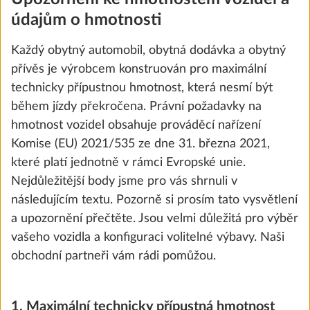
údajům o hmotnosti
Každý obytný automobil, obytná dodávka a obytný
přívěs je výrobcem konstruován pro maximální
technicky přípustnou hmotnost, která nesmí být
během jízdy překročena. Právní požadavky na
hmotnost vozidel obsahuje prováděcí nařízení
Komise (EU) 2021/535 ze dne 31. března 2021,
které platí jednotně v rámci Evropské unie.
Nejdůležitější body jsme pro vás shrnuli v
následujícím textu. Pozorně si prosím tato vysvětlení
a upozornění přečtěte. Jsou velmi důležitá pro výběr
Zvýšení nejvyšší technicky přípustné
vašeho vozidla a konfiguraci volitelné výbavy. Naši
hmotnosti na 1 800 kg s technickou
úpravou pro jednonápravu
obchodní partneři vám rádi pomůžou.
25,5 kg
14 000 Kč
1. Maximální technicky přípustná hmotnost