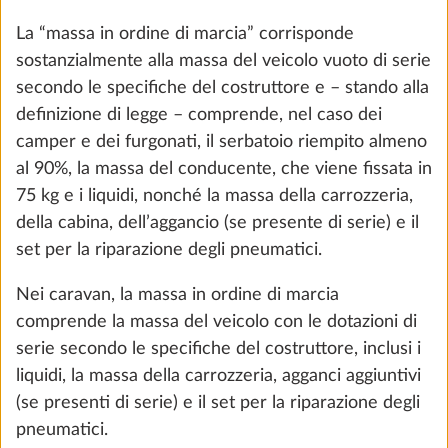
numero di posti letto nei caravan è determinante
per il calcolo della cosiddetto massa utile minima
(cfr. cifra 5).
5. Massa utile e massa utile minima
La “massa utile” indica, nel caso dei camper e dei
furgonati, la differenza tra la massa massima
tecnicamente ammissibile a pieno carico e la massa
in ordine di marcia, aumentata della massa dei
Serbatoio delle acque chiare 47 litri
Maggio
passeggeri e della massa della dotazione speciale.
25,0 kg
234 €
La massa utile si calcola, nel caso dei caravan,
togliendo dalla massa massima tecnicamente
Aggiungi
ammissibile la massa in ordine di marcia e la massa
della dotazione speciale.