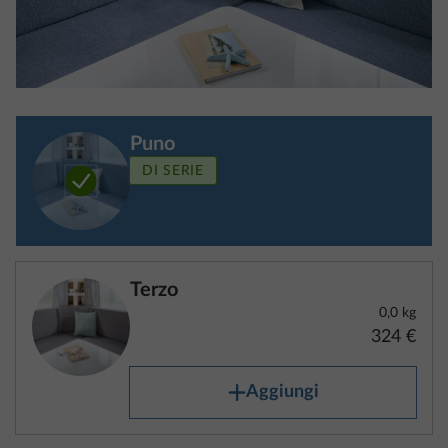
legge della massa in ordine di marcia sono sempre
reperibili nei dati tecnici.
Dal momento che il verificarsi delle tolleranze
Puno
consentite dalla legge si ripercuote sulla massa utile
DI SERIE
rimanente del singolo veicolo, queste tolleranze
devono essere già considerate nella configurazione
del veicolo.
Terzo
Esempio:
0,0 kg
324 €
Se nel veicolo dell’esempio di cui sopra, per quanto
concerne la massa in ordine di marcia si verificano
Aggiungi
tolleranze consentite dalla legge pari a 1%, la massa
in ordine di marcia di 2.939 kg aumenta a 2.968,4 kg,
con il che la massa utile del veicolo viene ridotta di
29,4 kg.
PASSO 4 DI 8
Dotazioni zona giorno