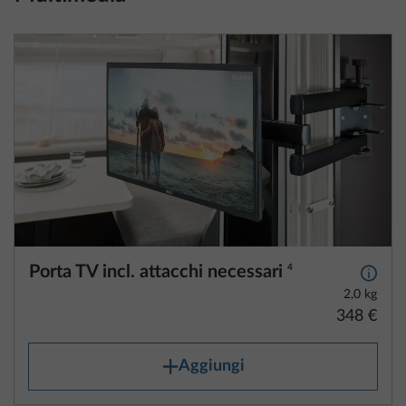
Porta TV incl. attacchi necessari
4
Maggio
2,0 kg
348 €
Aggiungi
La configurazione del tuo