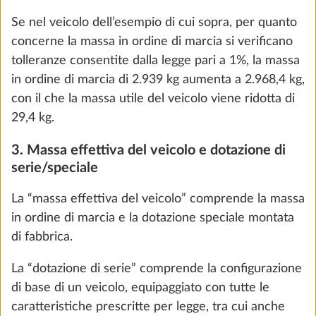
Nella configurazione del tuo veicolo non è possibile
rimanere al di sotto della massa utile minima
prescritta per legge. Se la massa effettiva del
veicolo aumenta per effetto della selezione della
dotazione speciale a un punto tale che, a livello di
calcolo, tra la massa effettiva del veicolo e la massa
massima tecnicamente ammissibile non rimane più
una massa libera sufficiente per i passeggeri (solo
Presa gas esterna
Maggio
nel caso dei camper e dei furgonati) e la massa utile
1,5 kg
minima, durante la configurazione puoi selezionare
324 €
un aumento del carico del veicolo (aumento della
massa massima tecnicamente ammissibile) in
Aggiungi
funzione della pianta e/o deselezionare la dotazione
speciale. Altrimenti non potrai proseguire con la
configurazione e la procedura d’ordine.
Accertati a livello di calcolo che, eventualmente