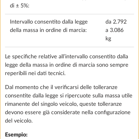
L = lunghezza complessiva del veicolo in metri.
Esempio:
in un camper con 4 posti letto omologati e
una lunghezza di 7 metri, la massa utile minima è di
110 kg (10*[4+7]).
Nei caravan, la massa utile minima prescritta per
legge si calcola, invece, sulla base del numero
massimo di posti letto:
Pompa dell’acqua con interruttore
supplementare
Massa utile minima in kg ≥ 10*(n + L)
0,4 kg
n = numero massimo di posti letto e
70 €
L = lunghezza della carrozzeria del veicolo in metri.
Aggiungi
Esempio:
in un caravan con 3 posti letto e una
lunghezza della carrozzeria di 5,5 m, la massa utile
minima è di 85 kg (10*[3+5,5]).