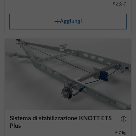
Aggiungi
Sistema di stabilizzazione KNOTT ETS
Maggio
Plus
5,7 kg
1.145 €