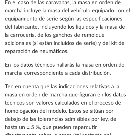
dependiendo de la distribución. El número de plazas
para dormir no supone una masa especial que deba
tenerse en cuenta al calcular los pesos del vehículo.
Sin embargo, ese número de plazas sí es decisivo en
el caso de las caravanas para el cálculo de la
denominada masa útil mínima (ver el punto 5).
5. Masa útil y masa útil mínima
La «masa útil» de una autocaravana o una furgoneta
de viaje es la diferencia entre la masa máxima en
Depósito de agua fresca 47 litros
Más i
carga técnicamente admisible y la masa en orden de
25,0 kg
marcha, más la masa de los pasajeros y la masa del
232 €
equipamiento especial.
Añadir
En el caso de las caravanas, la «masa útil» se calcula
restando la masa en orden de marcha y la masa del