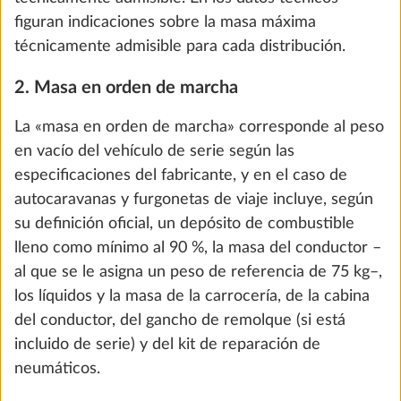
4. Masa de los pasajeros y número máximo de
the future. You can find more information about
plazas para dormir
cookies and customization options by clicking on
PASO 5 DE 8
En autocaravanas y furgonetas de viaje, la masa de
the "Show details" link.
Agua / Gas / Sistema eléctrico
los pasajeros se calcula tomando como base el
número admisible de personas en orden de marcha
asignado a cada distribución en los datos técnicos. A
Show details
Decline
Accept all
cada pasajero se le asigna un peso de referencia de
75 kg, independientemente de lo que el pasajero
pese en realidad. Dado que el peso del conductor
ya está incluido en la masa en orden de marcha,
este no se añade a la masa de los pasajeros. En un
vehículo con un número admisible de 4 personas en
orden de marcha, la masa de los pasajeros será de
225 kg (3 x 75 kg).
Depósito de agua fresca 25 litros
Más i
En el caso de las caravanas, los datos técnicos
DE SERIE
también indican el número de plazas para dormir