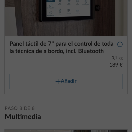
Panel táctil de 7" para el control de toda
Más i
la técnica de a bordo, incl. Bluetooth
0,1 kg
189 €
Añadir
PASO 8 DE 8
Multimedia