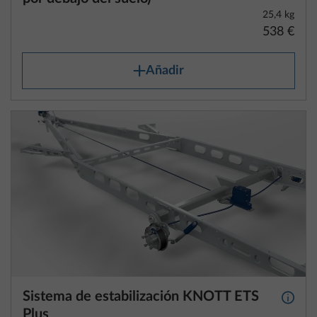
Añadir
Sistema de estabilización KNOTT ETS
Más i
Plus
5,7 kg
1135 €