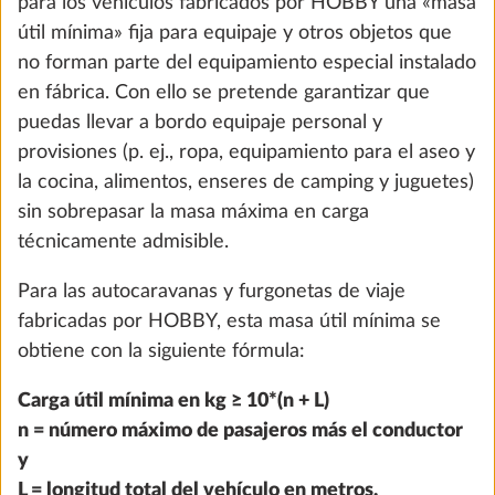
Paquete autárquico incl. regulador de
Más i
carga con booster, batería de litio (Super
B Epsilon, 100 Ah) y caja de batería
18,3 kg
2210 €
Añadir