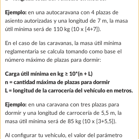
Preinstalación para paquete autonomía
Más i
incl. regulador de carga con booster,
batería, sensor de batería y caja de
batería
2,8 kg
515 €