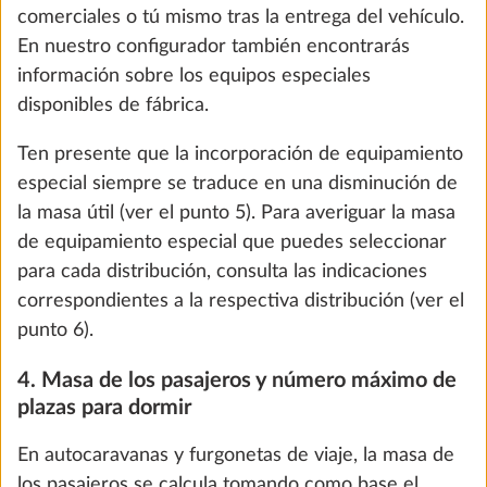
configuración ni el pedido.
Si es preciso, consulta a tu concesionario HOBBY
para verificar los cálculos y asegurarte de que no se
supere la masa máxima técnicamente admisible, es
decir, que quede suficiente masa libre para los
pasajeros (solo en el caso de autocaravanas y
Regulador de la presión de gas TRUMA
Más i
furgonetas de viaje) y la masa útil mínima.
DuoControl incl. sistema automático de
conmutación, sensor de colisión y filtro
6. Masa máxima para equipamiento especial
de gas
2,2 kg
Para que al incorporar equipamiento especial no
536 €
llegue a superarse la masa máxima técnicamente
admisible para el vehículo teniendo en cuenta la
Añadir
masa en orden de marcha, la masa de los pasajeros
(solo en autocaravanas y furgonetas de viaje) y la
masa útil mínima reglamentaria, HOBBY ha limitado