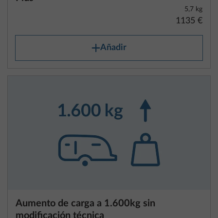
Añadir
Indicaciones sobre los pesos de los
vehículos y otros datos relacionados
con el peso
El fabricante asigna a cada autocaravana, a cada
furgoneta de viaje y a cada caravana una masa
máxima técnicamente admisible que no debe
superarse bajo ningún concepto durante la marcha.
Te ofrecemos un resumen de los contenidos más
Aumento de carga a 1.600kg sin
importantes del reglamento de ejecución (UE)
modificación técnica
2021/535 de la Comisión del 31 de marzo de 2021
3,8 kg
vigente en la Unión Europea, que contiene
576 €
disposiciones legales sobre los pesos de los