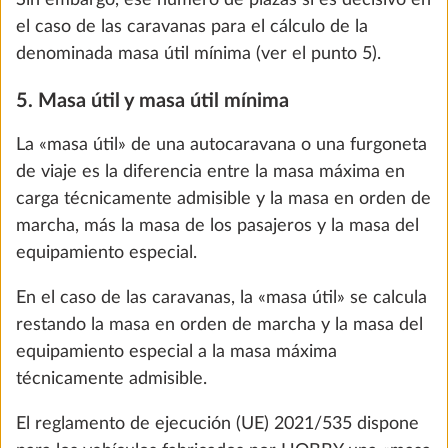
masa máxima para equipamiento especial se
calculan preventivamente las tolerancias
reglamentarias. Asimismo, se tienen en cuenta las
particularidades de equipamiento de las variantes
nacionales y de los modelos especiales que no
forman parte del equipamiento de serie.
En los datos técnicos figuran indicaciones sobre la
masa máxima del equipamiento especial para cada
distribución.
Paquete autárquico incl. regulador de
Más i
carga con booster, batería (AGM, 95 Ah),
sensor de batería y caja de batería
29,0 kg
De acuerdo, entendido
963 €
Añadir