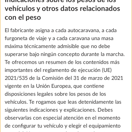
3. Masa real del vehículo y equipamiento de
serie/especial
La «masa real del vehículo» comprende la masa en
orden de marcha y el equipamiento especial
instalado en fábrica.
El «equipamiento de serie» designa la configuración
básica de un vehículo dotado de todas las
características prescritas por la ley. Esto incluye
todas las piezas añadidas al vehículo que forman
Moqueta extraíble en la zona de estar
Más i
parte integrante del equipamiento de serie. En
10,0 kg
nuestro configurador encontrarás información
396 €
concreta sobre el equipamiento de serie.
Añadir
El «equipamiento especial» designa todos los
equipos que no forman parte del equipamiento de