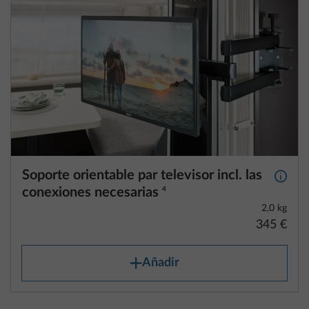
Soporte orientable par televisor incl. las
Más i
conexiones necesarias
4
2,0 kg
345 €
Añadir
¡Tu vehículo ideal ya está