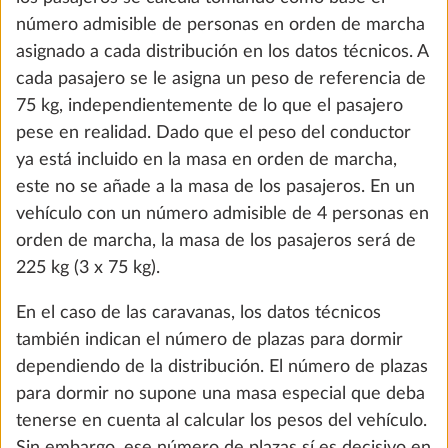
la instalación de equipamiento especial y, en calidad
de fabricante, ha fijado una «masa máxima para
equipamiento especial».
En las autocaravanas y las furgonetas de viaje, este
valor se calcula restando la masa en orden de
marcha, la masa de los pasajeros y la masa útil
mínima a la masa máxima técnicamente admisible.
En las caravanas, este valor se calcula restando la
Sistema Smart-Trailer (nivelación del
Más i
masa en orden de marcha y la masa útil mínima a la
vehículo e indicador del nivel de gas
masa máxima técnicamente admisible.
mediante la aplicación E-Trailer)
Como la masa en orden de marcha es un valor
0,0 kg
316 €
calculado inferior a las tolerancias reglamentarias de
± 5 % y, puesto que en caso de alcanzarse estas
Añadir
tolerancias, la masa útil podría disminuir hasta
quedar por debajo de la masa útil mínima, en la