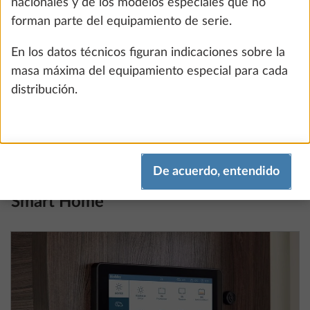
4,0 kg
873 €
Añadir
PASO 7 DE 8
Smart Home