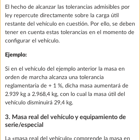
Carga útil mínima en kg ≥ 10*(n + L)
n = número máximo de pasajeros más el conductor
y
L = longitud total del vehículo en metros.
Ejemplo:
en una autocaravana con 4 plazas de
asiento autorizadas y una longitud de 7 m, la masa
útil mínima será de 110 kg (10 x [4+7]).
Bomba de agua con interruptor adicional
En el caso de las caravanas, la masa útil mínima
0,4 kg
reglamentaria se calcula tomando como base el
69 €
número máximo de plazas para dormir:
Carga útil mínima en kg ≥ 10*(n + L)
Añadir
n = cantidad máxima de plazas para dormir
L = longitud de la carrocería del vehículo en metros.
Ejemplo:
en una caravana con tres plazas para