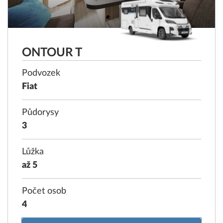
ONTOUR T
Podvozek
Fiat
Půdorysy
3
Lůžka
až 5
Počet osob
4