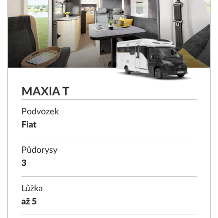
MAXIA T
Podvozek
Fiat
Půdorysy
3
Lůžka
až 5