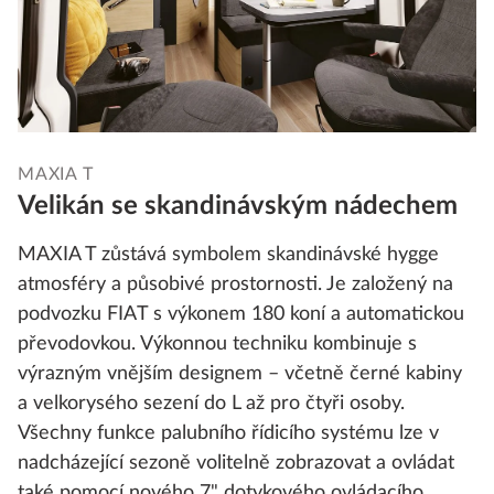
MAXIA T
Velikán se skandinávským nádechem
MAXIA T zůstává symbolem skandinávské hygge
atmosféry a působivé prostornosti. Je založený na
podvozku FIAT s výkonem 180 koní a automatickou
převodovkou. Výkonnou techniku kombinuje s
výrazným vnějším designem – včetně černé kabiny
a velkorysého sezení do L až pro čtyři osoby.
Všechny funkce palubního řídicího systému lze v
nadcházející sezoně volitelně zobrazovat a ovládat
také pomocí nového 7" dotykového ovládacího