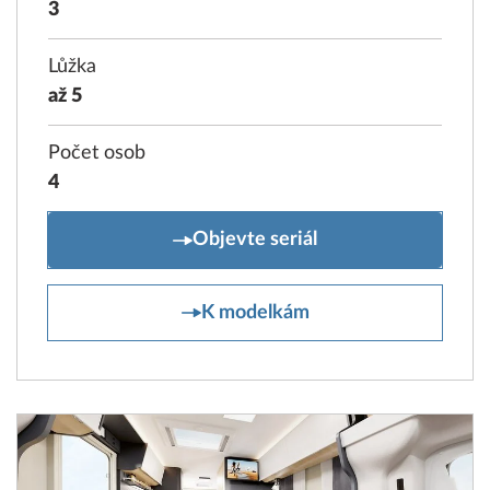
3
Lůžka
až 5
Počet osob
4
PRESTIGE T
Objevte seriál
PRESTIGE T
K modelkám