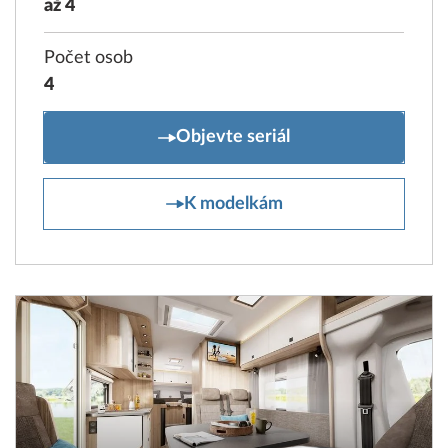
až 4
Počet osob
4
ONTOUR C
Objevte seriál
ONTOUR C
K modelkám