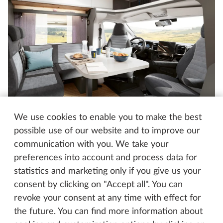
We use cookies to enable you to make the best
PRESTIGE T
possible use of our website and to improve our
Elegantní polointegrovaný vůz
communication with you. We take your
Modelová řada PRESTIGE se pro novou sezonu
preferences into account and process data for
dočkala rozsáhlé modernizace. Dostala
statistics and marketing only if you give us your
přepracované řešení nábytku v celém obytném
consent by clicking on "Accept all". You can
prostoru i v kuchyni. Nepřerušované nástěnné
revoke your consent at any time with effect for
skříňky s nepřímým osvětlením, zarovnanými liniemi
the future. You can find more information about