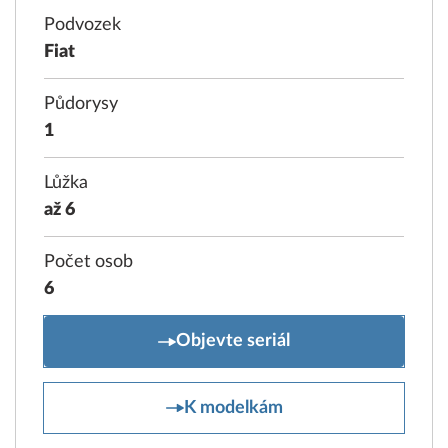
Podvozek
Fiat
Půdorysy
1
Lůžka
až 6
Počet osob
6
ONTOUR A
Objevte seriál
ONTOUR A
K modelkám